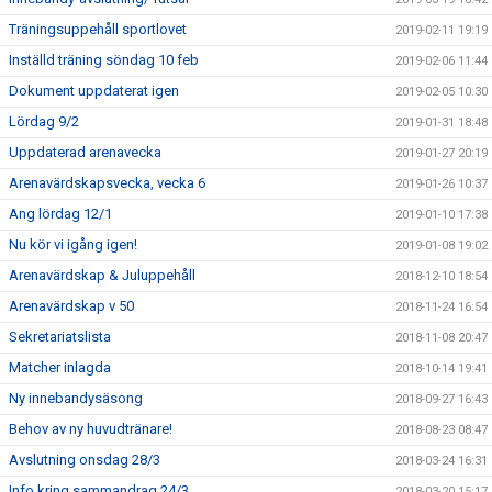
Träningsuppehåll sportlovet
2019-02-11 19:19
Inställd träning söndag 10 feb
2019-02-06 11:44
Dokument uppdaterat igen
2019-02-05 10:30
Lördag 9/2
2019-01-31 18:48
Uppdaterad arenavecka
2019-01-27 20:19
Arenavärdskapsvecka, vecka 6
2019-01-26 10:37
Ang lördag 12/1
2019-01-10 17:38
Nu kör vi igång igen!
2019-01-08 19:02
Arenavärdskap & Juluppehåll
2018-12-10 18:54
Arenavärdskap v 50
2018-11-24 16:54
Sekretariatslista
2018-11-08 20:47
Matcher inlagda
2018-10-14 19:41
Ny innebandysäsong
2018-09-27 16:43
Behov av ny huvudtränare!
2018-08-23 08:47
Avslutning onsdag 28/3
2018-03-24 16:31
Info kring sammandrag 24/3
2018-03-20 15:17