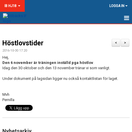
IB HJ18
LOGGA IN
HEM
Höstlovstider
NYHETER
<
>
2016-10-30 17:20
KALENDER
Hej,
Den 6 november är träningen inställd pga höstlov
.
TRUPPEN
Idag den 30 oktober och den 13 november tränar vi som vanligt.
Under dokument på lagsidan ligger nu också kontaktlistan för laget.
GÄSTBOK
BILDGALLERI
Mvh
Pernilla
DOKUMENT
KONTAKT
Nyhetsarkiv
MATCHER