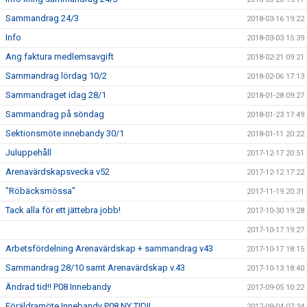
Sammandrag 24/3
2018-03-16 19:22
Info
2018-03-03 15:39
Ang faktura medlemsavgift
2018-02-21 09:21
Sammandrag lördag 10/2
2018-02-06 17:13
Sammandraget idag 28/1
2018-01-28 09:27
Sammandrag på söndag
2018-01-23 17:49
Sektionsmöte innebandy 30/1
2018-01-11 20:22
Juluppehåll
2017-12-17 20:51
Arenavärdskapsvecka v52
2017-12-12 17:22
"Röbäcksmössa"
2017-11-19 20:31
Tack alla för ett jättebra jobb!
2017-10-30 19:28
2017-10-17 19:27
Arbetsfördelning Arenavärdskap + sammandrag v43
2017-10-17 18:15
Sammandrag 28/10 samt Arenavärdskap v.43
2017-10-13 18:40
Ändrad tid!! P08 Innebandy
2017-09-05 10:22
Föräldramöte Innebandy P08 NY TID!!
2017-09-04 07:34