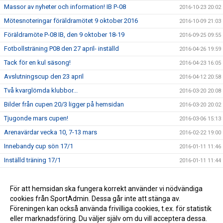
Massor av nyheter och information! IB P-08
2016-10-23 20:02
Mötesnoteringar föräldramötet 9 oktober 2016
2016-10-09 21:03
Föräldramöte P-08 IB, den 9 oktober 18-19
2016-09-25 09:55
Fotbollsträning P08 den 27 april- inställd
2016-04-26 19:59
Tack för en kul säsong!
2016-04-23 16:05
Avslutningscup den 23 april
2016-04-12 20:58
Två kvarglömda klubbor...
2016-03-20 20:08
Bilder från cupen 20/3 ligger på hemsidan
2016-03-20 20:02
Tjugonde mars cupen!
2016-03-06 15:13
Arenavärdar vecka 10, 7-13 mars
2016-02-22 19:00
Innebandy cup sön 17/1
2016-01-11 11:46
Inställd träning 17/1
2016-01-11 11:44
Kontaktlista IB P08
2015-10-18 16:40
Innebandystart P08, 4/10 kl 18-19
För att hemsidan ska fungera korrekt använder vi nödvändiga
2015-09-23 19:08
cookies från SportAdmin. Dessa går inte att stänga av.
Kontaktuppgifter
2014-12-17 18:27
Föreningen kan också använda frivilliga cookies, t.ex. för statistik
eller marknadsföring. Du väljer själv om du vill acceptera dessa.