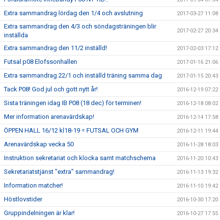
Extra sammandrag lördag den 1/4 och avslutning
2017-03-27 11:08
Extra sammandrag den 4/3 och söndagsträningen blir
2017-02-27 20:34
inställda
Extra sammandrag den 11/2 inställd!
2017-02-03 17:12
Futsal p08 Elofssonhallen
2017-01-16 21:06
Extra sammandrag 22/1 och inställd träning samma dag
2017-01-15 20:43
Tack P08! God jul och gott nytt år!
2016-12-19 07:22
Sista träningen idag IB P08 (18 dec) för terminen!
2016-12-18 08:02
Mer information arenavärdskap!
2016-12-14 17:58
ÖPPEN HALL 16/12 kl18-19 = FUTSAL OCH GYM
2016-12-11 19:44
Arenavärdskap vecka 50
2016-11-28 18:03
Instruktion sekretariat och klocka samt matchschema
2016-11-20 10:43
Sekretariatstjänst "extra" sammandrag!
2016-11-13 19:32
Information matcher!
2016-11-10 19:42
Höstlovstider
2016-10-30 17:20
Gruppindelningen är klar!
2016-10-27 17:55