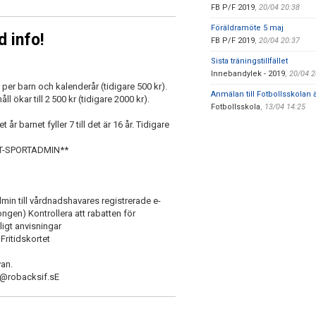
FB P/F 2019
,
20/04 20:38
Föräldramöte 5 maj
 info!
FB P/F 2019
,
20/04 20:37
Sista träningstillfället
Innebandylek - 2019
,
20/04 
per barn och kalenderår (tidigare 500 kr).
Anmälan till Fotbollsskolan 
l ökar till 2 500 kr (tidigare 2000 kr).
Fotbollsskola
,
13/04 14:25
r barnet fyller 7 till det är 16 år. Tidigare
T-SPORTADMIN**
in till vårdnadshavares registrerade e-
ngen) Kontrollera att rabatten för
nligt anvisningar
Fritidskortet
van.
li@robacksif.sE