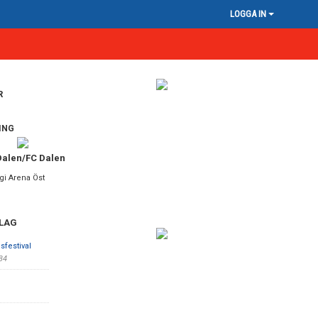
LOGGA IN
R
ING
Dalen/FC Dalen
gi Arena Öst
 LAG
sfestival
:34