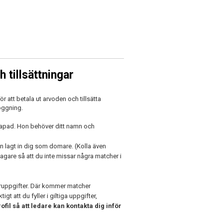
tillsättningar
att betala ut arvoden och tillsätta
oggning.
kapad. Hon behöver ditt namn och
 lagt in dig som domare. (Kolla även
gare så att du inte missar några matcher i
uppgifter. Där kommer matcher
gt att du fyller i giltiga uppgifter,
il så att ledare kan kontakta dig inför