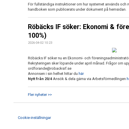
För fullständiga instruktioner om hur systemet används och ru
handboken som publicerats under dokument på hemsidan.
Röbäcks IF söker: Ekonomi & före
100%)
2026-04-02 10:23
Röbäcks IF söker nu en Ekonomi- och föreningsadministratör (
Rekryteringen sker löpande under april månad. Frågor om upp
ordforande@robacksif.se
Annonsen i sin helhet hittar du
här
Nytt från 20/4
Ansök & dela gärna via Arbetsförmedlingen
h
Fler nyheter >>
Cookie-inställningar