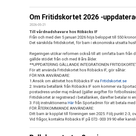
Om Fritidskortet 2026 -uppdaterad
2026-05-21
Till vårdnadshavare hos Röbäcks IF
Från och med den 5 januari 2026 höjs beloppet till 550 kronor 
Det särskilda fritidskortet, för barn i ekonomiska utsatta hushål
Regeringen utökar reformen också till att omfatta barn från det å
gällde stödet från och med 8 års ålder.
**UPPDATERING GÄLLANDE INTEGRATIONEN FRITIDSKORTE
För att använda Fritidskortet hos Röbäcks IF, gör såhär:
FÖR NYA ANVÄNDARE:
1.Ansök om aktivitet hos Röbäcks IF via
Fritidskortet.se
2. Invänta betallänk från Röbäcks IF som kommer via Sportadm
postadress under maj månad (gäller avgifter för fotbollssäso
Fritidskortet är registrerad i betallänken, därefter betalar ni e
3. Följ instruktionerna
Här
från Sportadmin för att betala med 
FÖR ÅTERKOMMANDE ANVÄNDARE:
Ditt barn är kopplat till föreningen sen 2025. Följ punkt 2-3, o
Vid frågor, kontakta Röbäcks IF på 072- 003 39 90 eller kans