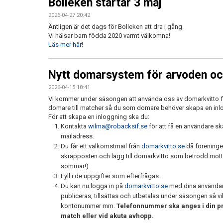
Bolleken startar 3 maj
2026-04-27 20:42
Äntligen är det dags för Bolleken att dra i gång.
Vi hälsar barn födda 2020 varmt välkomna!
Läs mer här!
Nytt domarsystem för arvoden och 
2026-04-15 18:41
Vi kommer under säsongen att använda oss av domarkvitto för 
domare till matcher så du som domare behöver skapa en inl
För att skapa en inloggning ska du:
Kontakta
wilma@robacksif.se
för att få en användare s
mailadress.
Du får ett välkomstmail från
domarkvitto.se
då föreningen
skräpposten och lägg till domarkvitto som betrodd motta
sommar!)
Fyll i de uppgifter som efterfrågas.
Du kan nu logga in på
domarkvitto.se
med dina användar
publiceras, tillsättas och utbetalas under säsongen så vikti
kontonummer mm.
Telefonnummer ska anges i din prof
match eller vid akuta avhopp.