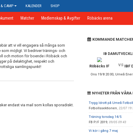
 & CAMP
KALENDER
SHOP
okument
Matcher
Medlemskap & Avgifter
Röbäcks arena
KOMMANDE MATCHE
nebär att vi vill engagera så många som
e som möjligt. Vi bedriver tränings- och
IB DAMUTVECKL
oll och motion för boende i Röbäck och
ger på delaktighet, respekt och
vs
Röbäcks IF
IBF 
rottsliga samlingspunkt!
Ons 19/8 20:00, Umeå Ener
NYHETER FRÅN VÅRA
Trygg Idrott på Umeå Fotboll
sker endast via mail som kollas sporadiskt.
Fotbollssektionen
,
22/07 19
Träning torsdag 14/5
FB P/F 2019
,
09/05 09:43
Vi kör i gång 7 maj