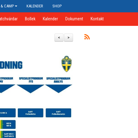
 & CAMP
KALENDER
SHOP
atchvärdar
Bollek
Kalender
Dokument
Kontakt
<
>