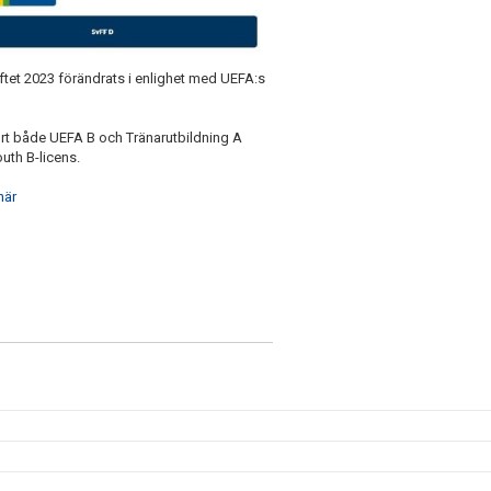
ftet 2023 förändrats i enlighet med UEFA:s
ört både UEFA B och Tränarutbildning A
th B-licens.
här