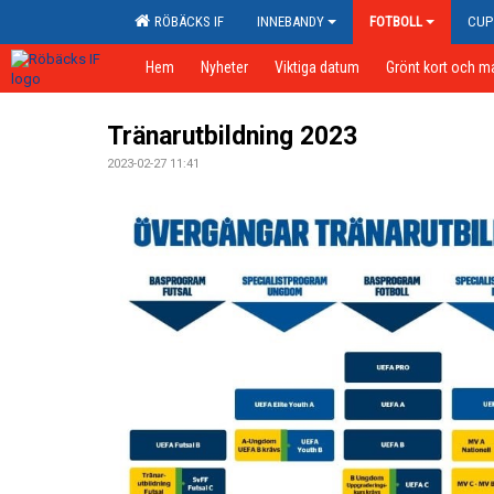
RÖBÄCKS IF
INNEBANDY
FOTBOLL
CUP
Hem
Nyheter
Viktiga datum
Grönt kort och m
Tränarutbildning 2023
2023-02-27 11:41