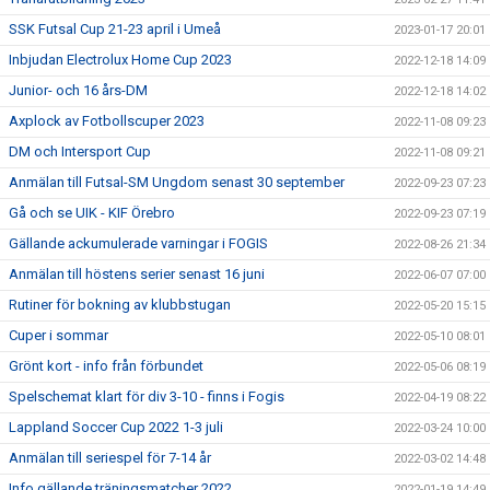
SSK Futsal Cup 21-23 april i Umeå
2023-01-17 20:01
Inbjudan Electrolux Home Cup 2023
2022-12-18 14:09
Junior- och 16 års-DM
2022-12-18 14:02
Axplock av Fotbollscuper 2023
2022-11-08 09:23
DM och Intersport Cup
2022-11-08 09:21
Anmälan till Futsal-SM Ungdom senast 30 september
2022-09-23 07:23
Gå och se UIK - KIF Örebro
2022-09-23 07:19
Gällande ackumulerade varningar i FOGIS
2022-08-26 21:34
Anmälan till höstens serier senast 16 juni
2022-06-07 07:00
Rutiner för bokning av klubbstugan
2022-05-20 15:15
Cuper i sommar
2022-05-10 08:01
Grönt kort - info från förbundet
2022-05-06 08:19
Spelschemat klart för div 3-10 - finns i Fogis
2022-04-19 08:22
Lappland Soccer Cup 2022 1-3 juli
2022-03-24 10:00
Anmälan till seriespel för 7-14 år
2022-03-02 14:48
Info gällande träningsmatcher 2022
2022-01-19 14:49