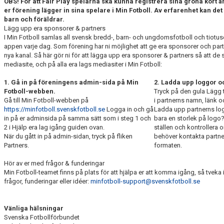
OBS! För att Fair Play spelarna ska kunna registrera sina gröna kort är d
er förening lägger in sina spelare i Min Fotboll. Av erfarenhet kan det
barn och föräldrar.
Lägg upp era sponsorer & partners
I Min Fotboll samlas all svensk bredd-, barn- och ungdomsfotboll och tiotu
appen varje dag. Som förening har ni möjlighet att ge era sponsorer och par
nya kanal. Så här gör ni för att lägga upp era sponsorer & partners så att de
mediasite, och på alla era lags mediasiter i Min Fotboll:
1. Gå in på föreningens admin-sida på Min
2. Ladda upp loggor o
Fotboll-webben.
Tryck på den gula Lägg t
Gå till Min Fotboll-webben på
i partnerns namn, länk oc
https://minfotboll.svenskfotboll.se
Logga in och gå
Ladda upp partnerns logo
in på er adminsida på samma sätt som i steg 1 och
bara en storlek på logo
2 i Hjälp era lag igång guiden ovan.
ställen och kontrollera o
När du gått in på admin-sidan, tryck på fliken
behöver kontakta partnern
Partners.
formaten.
Hör av er med frågor & funderingar
Min Fotboll-teamet finns på plats för att hjälpa er att komma igång, så tveka 
frågor, funderingar eller idéer:
minfotboll-support@svenskfotboll.se
Vänliga hälsningar
Svenska Fotbollförbundet