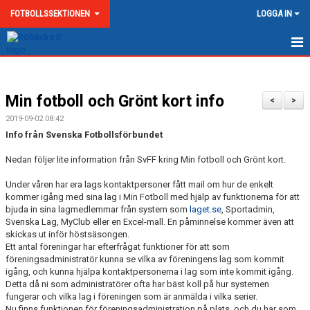
FOTBOLLSSEKTIONEN
LOGGA IN
HEM
Min fotboll och Grönt kort info
NYHETER
<
>
2019-09-02 08:42
VIKTIGA DATUM
Info från Svenska Fotbollsförbundet
GRÖNT KORT OCH MATCHVÄRDAR
Nedan följer lite information från SvFF kring Min fotboll och Grönt kort.
Under våren har era lags kontaktpersoner fått mail om hur de enkelt
BOLLEK
kommer igång med sina lag i Min Fotboll med hjälp av funktionerna för att
bjuda in sina lagmedlemmar från system som
laget.se
, Sportadmin,
KALENDER
Svenska Lag, MyClub eller en Excel-mall. En påminnelse kommer även att
skickas ut inför höstsäsongen.
Ett antal föreningar har efterfrågat funktioner för att som
DOKUMENT
föreningsadministratör kunna se vilka av föreningens lag som kommit
igång, och kunna hjälpa kontaktpersonerna i lag som inte kommit igång.
KONTAKT
Detta då ni som administratörer ofta har bäst koll på hur systemen
fungerar och vilka lag i föreningen som är anmälda i vilka serier.
Nu finns funktionen för föreningsadministration på plats, och du har som