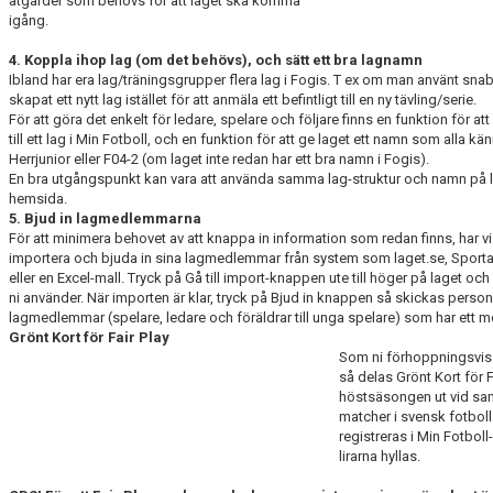
åtgärder som behövs för att laget ska komma
igång.
4. Koppla ihop lag (om det behövs), och sätt ett bra lagnamn
Ibland har era lag/träningsgrupper flera lag i Fogis. T ex om man använt sn
skapat ett nytt lag istället för att anmäla ett befintligt till en ny tävling/serie.
För att göra det enkelt för ledare, spelare och följare finns en funktion för at
till ett lag i Min Fotboll, och en funktion för att ge laget ett namn som alla kä
Herrjunior eller F04-2 (om laget inte redan har ett bra namn i Fogis).
En bra utgångspunkt kan vara att använda samma lag-struktur och namn på l
hemsida.
5. Bjud in lagmedlemmarna
För att minimera behovet av att knappa in information som redan finns, har vi 
importera och bjuda in sina lagmedlemmar från system som laget.se, Spor
eller en Excel-mall. Tryck på Gå till import-knappen ute till höger på laget oc
ni använder. När importen är klar, tryck på Bjud in knappen så skickas personl
lagmedlemmar (spelare, ledare och föräldrar till unga spelare) som har ett 
Grönt Kort för Fair Play
Som ni förhoppningsvis 
så delas Grönt Kort för 
höstsäsongen ut vid sa
matcher i svensk fotboll
registreras i Min Fotbol
lirarna hyllas.