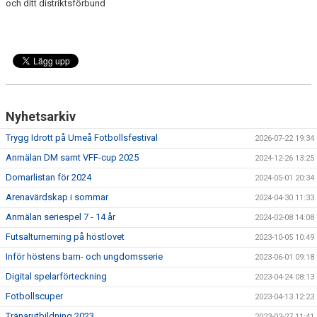
och ditt distriktsförbund
Nyhetsarkiv
Trygg Idrott på Umeå Fotbollsfestival
2026-07-22 19:34
Anmälan DM samt VFF-cup 2025
2024-12-26 13:25
Domarlistan för 2024
2024-05-01 20:34
Arenavärdskap i sommar
2024-04-30 11:33
Anmälan seriespel 7 - 14 år
2024-02-08 14:08
Futsalturnerning på höstlovet
2023-10-05 10:49
Inför höstens barn- och ungdomsserie
2023-06-01 09:18
Digital spelarförteckning
2023-04-24 08:13
Fotbollscuper
2023-04-13 12:23
Tränarutbildning 2023
2023-02-27 11:41