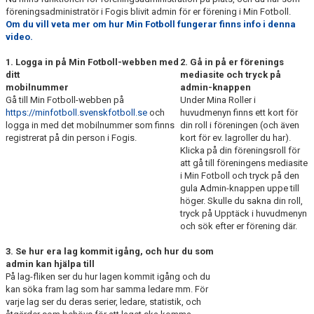
föreningsadministratör i Fogis blivit admin för er förening i Min Fotboll.
Om du vill veta mer om hur Min Fotboll fungerar finns info i denna
video
.
1. Logga in på Min Fotboll-webben med
2. Gå in på er förenings
ditt
mediasite och tryck på
mobilnummer
admin-knappen
Gå till Min Fotboll-webben på
Under Mina Roller i
https://minfotboll.svenskfotboll.se
och
huvudmenyn finns ett kort för
logga in med det mobilnummer som finns
din roll i föreningen (och även
registrerat på din person i Fogis.
kort för ev. lagroller du har).
Klicka på din föreningsroll för
att gå till föreningens mediasite
i Min Fotboll och tryck på den
gula Admin-knappen uppe till
höger. Skulle du sakna din roll,
tryck på Upptäck i huvudmenyn
och sök efter er förening där.
3. Se hur era lag kommit igång, och hur du som
admin kan hjälpa till
På lag-fliken ser du hur lagen kommit igång och du
kan söka fram lag som har samma ledare mm. För
varje lag ser du deras serier, ledare, statistik, och