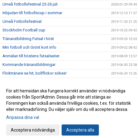
Umeå fotbollsfestival 23-26 juli
2020-01-29 09:34
Inbjudan till fotbollscup i sommar
2019-12-10 11:57
Umeå Fotbollsfestival
2019-11-20 21:25
Stockholm Football cup
2019-10-25 09:42
Tränarutbildning Futsal i höst
2019-09-20 10:53
Min fotboll och Grönt kort info
2019-09-02 08:42
Anmälan till höstens futsalserier
2019-08-09 13:57
Kommande tränarutbildningar
2019-06-30 23:28
Flicktränare se hit, bollflickor sökes!
2019-06-24 15:26
Anmälan till höstens kommunfotboll
2019-06-17 12:58
Viktigt angående matchvärdar
För att hemsidan ska fungera korrekt använder vi nödvändiga
2019-06-13 13:09
cookies från SportAdmin. Dessa går inte att stänga av.
Inbjudan till ”VFF 7-7 serie” för hösten 2019
2019-06-13 13:05
Föreningen kan också använda frivilliga cookies, t.ex. för statistik
eller marknadsföring. Du väljer själv om du vill acceptera dessa.
Anpassa dina val
Cookie-inställningar
Gå till Webbversion
Acceptera nödvändiga
Acceptera alla