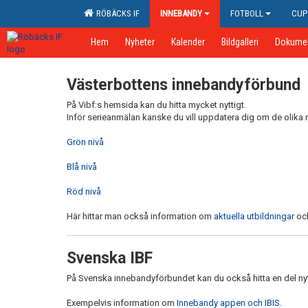
RÖBÄCKS IF
INNEBANDY
FOTBOLL
CUP
Hem
Nyheter
Kalender
Bildgalleri
Dokume
Västerbottens innebandyförbund
På Vibf:s hemsida kan du hitta mycket nyttigt.
Inför serieanmälan kanske du vill uppdatera dig om de olika
Grön nivå
Blå nivå
Röd nivå
Här hittar man också information om
aktuella utbildningar
oc
Svenska IBF
På Svenska innebandyförbundet kan du också hitta en del nyt
Exempelvis information om
Innebandy appen och IBIS
.