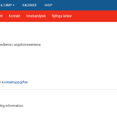
 & CAMP
KALENDER
SHOP
nt
Kontakt
Innebandylek
Nyttiga länkar
 nivåerna i ungdomsserierna:
h
kontaktuppgifter
.
tig information.