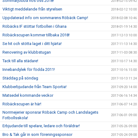
Sommarjobba hos oss 2018!
2018-02-15 09:42
Viktigt meddelande från styrelsen
2018-02-12 10:00
Uppdaterad info om sommarens Röbäck Camp!
2018-02-08 10:46
Röbäcks IF stöttar fotbollen i Ghana
2018-01-19 14:30
Röbäckscupen kommer tillbaka 2018!
2017-12-13 10:00
Se hit och stötta laget i ditt hjärta!
2017-11-13 14:30
Renovering av klubbstugan
2017-11-03 08:30
Tack till alla städare!
2017-10-17 14:30
Innebandylek för födda 2011!
2017-10-16 15:00
Städdag på söndag
2017-10-13 11:24
Klubberbjudande från Team Sportia!
2017-09-20 14:00
Matsedel kommande veckor
2017-06-16 14:34
Röbäckscupen är här!
2017-06-07 14:20
Norrmejerier sponsrar Röbäck Camp och Landslagets
2017-06-01 09:00
Fotbollsskola!
Erbjudande till spelare, ledare och föräldrar!
2017-05-26 09:00
Bro & Tak går in som föreningssponsor
2017-05-24 09:00