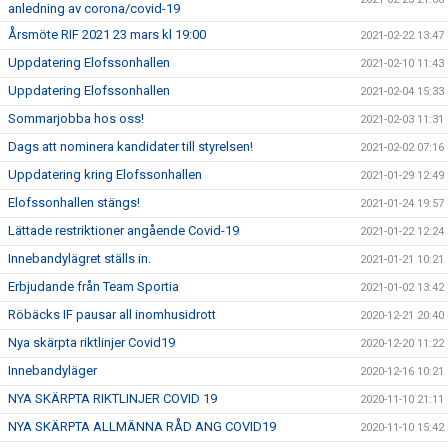
anledning av corona/covid-19
Årsmöte RIF 2021 23 mars kl 19:00
2021-02-22 13:47
Uppdatering Elofssonhallen
2021-02-10 11:43
Uppdatering Elofssonhallen
2021-02-04 15:33
Sommarjobba hos oss!
2021-02-03 11:31
Dags att nominera kandidater till styrelsen!
2021-02-02 07:16
Uppdatering kring Elofssonhallen
2021-01-29 12:49
Elofssonhallen stängs!
2021-01-24 19:57
Lättade restriktioner angående Covid-19
2021-01-22 12:24
Innebandylägret ställs in.
2021-01-21 10:21
Erbjudande från Team Sportia
2021-01-02 13:42
Röbäcks IF pausar all inomhusidrott
2020-12-21 20:40
Nya skärpta riktlinjer Covid19
2020-12-20 11:22
Innebandyläger
2020-12-16 10:21
NYA SKÄRPTA RIKTLINJER COVID 19
2020-11-10 21:11
NYA SKÄRPTA ALLMÄNNA RÅD ANG COVID19
2020-11-10 15:42