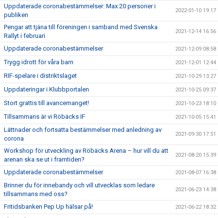
Uppdaterade coronabestämmelser: Max 20 personer i
2022-01-10 19:17
publiken
Pengar att tjäna till föreningen i samband med Svenska
2021-12-14 16:56
Rallyt i februari
Uppdaterade coronabestämmelser
2021-12-09 08:58
Trygg idrott för våra barn
2021-12-01 12:44
RIF-spelare i distriktslaget
2021-10-29 13:27
Uppdateringar i Klubbportalen
2021-10-25 09:37
Stort grattis till avancemanget!
2021-10-23 18:10
Tillsammans är vi Röbäcks IF
2021-10-05 15:41
Lättnader och fortsatta bestämmelser med anledning av
2021-09-30 17:51
corona
Workshop för utveckling av Röbäcks Arena – hur vill du att
2021-08-20 15:39
arenan ska se ut i framtiden?
Uppdaterade coronabestämmelser
2021-08-07 16:38
Brinner du för innebandy och vill utvecklas som ledare
2021-06-23 14:38
tillsammans med oss?
Fritidsbanken Pep Up hälsar på!
2021-06-22 18:32