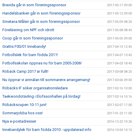
Bravida går in som föreningssponsor
2017-05-17 09:00
Handelsbanken går in som föreningssponsor
2017-05-12 09:00
Smetana Måleri går in som föreningssponsor
2017-05-09 08:20
Föreläsning om NPF och idrott
2017-05-08 08:45
Coop går in som föreningssponsor
2017-05-05 09:00
Grattis F00/01 Innebandy!
2017-04-13 12:45
Fotbollslek för barn födda 2011!
2017-04-07 13:45
Fotbollsskolan öppnas nu för barn 2005-2006!
2017-04-03 18:40
Röbäck Camp 2017 är fullt!
2017-03-08 08:25
Nu öppnar vi anmälan till sommarens arrangemang!
2017-03-06 09:00
Röbäcks IF söker organisationsledare
2017-02-16 10:00
Taekwondotävling i Elofssonhallen på lördag!
2017-02-14 10:16
Röbäckscupen 10-11 juni!
2017-02-07 17:00
Sommarjobba hos oss!
2017-01-23 11:00
Nya e-postadresser
2016-12-22 10:26
Innebandylek för barn födda 2010 - uppdaterad info
2016-10-04 10:15