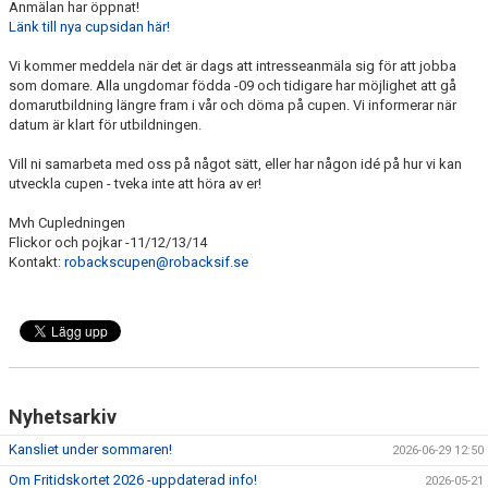
Anmälan har öppnat!
Länk till nya cupsidan här!
Vi kommer meddela när det är dags att intresseanmäla sig för att jobba
som domare. Alla ungdomar födda -09 och tidigare har möjlighet att gå
domarutbildning längre fram i vår och döma på cupen. Vi informerar när
datum är klart för utbildningen.
Vill ni samarbeta med oss på något sätt, eller har någon idé på hur vi kan
utveckla cupen - tveka inte att höra av er!
Mvh Cupledningen
Flickor och pojkar -11/12/13/14
Kontakt:
robackscupen@robacksif.se
Nyhetsarkiv
Kansliet under sommaren!
2026-06-29 12:50
Om Fritidskortet 2026 -uppdaterad info!
2026-05-21