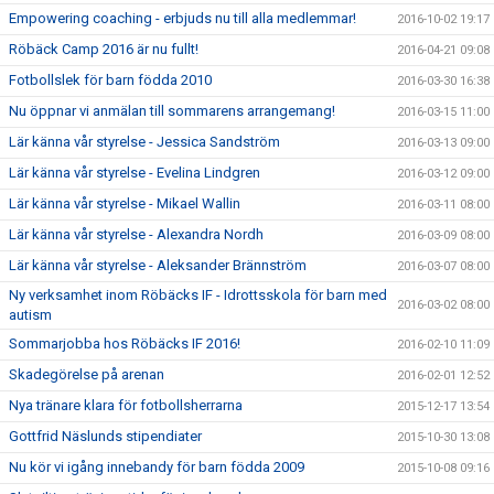
Empowering coaching - erbjuds nu till alla medlemmar!
2016-10-02 19:17
Röbäck Camp 2016 är nu fullt!
2016-04-21 09:08
Fotbollslek för barn födda 2010
2016-03-30 16:38
Nu öppnar vi anmälan till sommarens arrangemang!
2016-03-15 11:00
Lär känna vår styrelse - Jessica Sandström
2016-03-13 09:00
Lär känna vår styrelse - Evelina Lindgren
2016-03-12 09:00
Lär känna vår styrelse - Mikael Wallin
2016-03-11 08:00
Lär känna vår styrelse - Alexandra Nordh
2016-03-09 08:00
Lär känna vår styrelse - Aleksander Brännström
2016-03-07 08:00
Ny verksamhet inom Röbäcks IF - Idrottsskola för barn med
2016-03-02 08:00
autism
Sommarjobba hos Röbäcks IF 2016!
2016-02-10 11:09
Skadegörelse på arenan
2016-02-01 12:52
Nya tränare klara för fotbollsherrarna
2015-12-17 13:54
Gottfrid Näslunds stipendiater
2015-10-30 13:08
Nu kör vi igång innebandy för barn födda 2009
2015-10-08 09:16