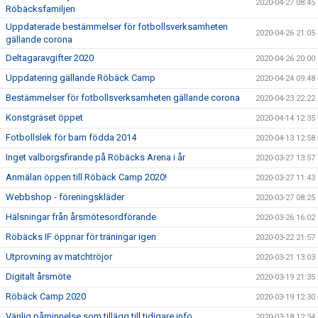
2020-04-27 08:45
Röbäcksfamiljen
Uppdaterade bestämmelser för fotbollsverksamheten
2020-04-26 21:05
gällande corona
Deltagaravgifter 2020
2020-04-26 20:00
Uppdatering gällande Röbäck Camp
2020-04-24 09:48
Bestämmelser för fotbollsverksamheten gällande corona
2020-04-23 22:22
Konstgräset öppet
2020-04-14 12:35
Fotbollslek för barn födda 2014
2020-04-13 12:58
Inget valborgsfirande på Röbäcks Arena i år
2020-03-27 13:57
Anmälan öppen till Röbäck Camp 2020!
2020-03-27 11:43
Webbshop - föreningskläder
2020-03-27 08:25
Hälsningar från årsmötesordförande
2020-03-26 16:02
Röbäcks IF öppnar för träningar igen
2020-03-22 21:57
Utprovning av matchtröjor
2020-03-21 13:03
Digitalt årsmöte
2020-03-19 21:35
Röbäck Camp 2020
2020-03-19 12:30
Vänlig påminnelse som tillägg till tidigare info
2020-03-18 12:34