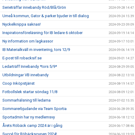
Serieträffar innebandy Röd/Blå/Grön
2024-09-28 14:47
Umeå kommun, Gator & parker bjuder in till dialog
2024-09-24 15:39
Nyckelknippa saknas!
2024-09-23 09:09
Inspirationsföreläsning för IB ledare 6 oktober
2024-09-19 14:14
Ny information om lagkassor
2024-09-17 10:01
IB Materialkväll m inventering, tors 12/9
2024-09-06 14:19
E-post till robacksif.se
2024-09-01 14:27
Ledarträff Innebandy *tors 5/9*
2024-08-29 09:05
Utbildningar VB innebandy
2024-08-22 13:10
Coop Inköpstjänst
2024-08-19 14:57
Fotbollslek startar söndag 11/8
2024-08-09 12:01
Sommarhälsning till ledarna
2024-07-02 15:35
Sommarerbjudande via Team Sportia
2024-06-28 09:35
Sportadmin har ny medlemsvy
2024-06-18 12:12
Årets Röbäck camp 2024 är i gång
2024-06-17 08:46
Succé för Röbäckscupen 2024!
2024-06-10 19:53