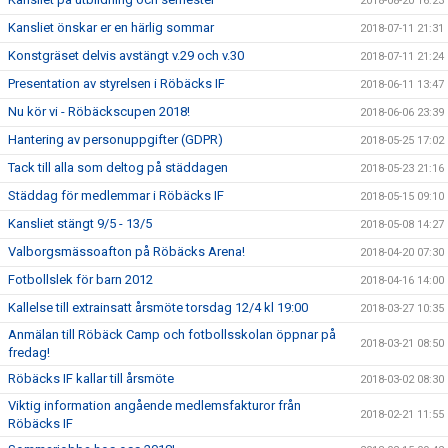
2018-08-20 16:23
Kansliet önskar er en härlig sommar
2018-07-11 21:31
Konstgräset delvis avstängt v.29 och v.30
2018-07-11 21:24
Presentation av styrelsen i Röbäcks IF
2018-06-11 13:47
Nu kör vi - Röbäckscupen 2018!
2018-06-06 23:39
Hantering av personuppgifter (GDPR)
2018-05-25 17:02
Tack till alla som deltog på städdagen
2018-05-23 21:16
Städdag för medlemmar i Röbäcks IF
2018-05-15 09:10
Kansliet stängt 9/5 - 13/5
2018-05-08 14:27
Valborgsmässoafton på Röbäcks Arena!
2018-04-20 07:30
Fotbollslek för barn 2012
2018-04-16 14:00
Kallelse till extrainsatt årsmöte torsdag 12/4 kl 19:00
2018-03-27 10:35
Anmälan till Röbäck Camp och fotbollsskolan öppnar på
2018-03-21 08:50
fredag!
Röbäcks IF kallar till årsmöte
2018-03-02 08:30
Viktig information angående medlemsfakturor från
2018-02-21 11:55
Röbäcks IF