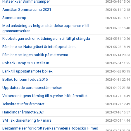
Platser kvar Sommarcampen
2021-06-16 15:06
Anmälan Sommarcamp 2021
2021-06-11 12:18
Sommarcamp
2021-06-10 15:17
Med anledning av helgens händelse uppmanar vi till
2021-06-03 15:40
grannsamverkan
Klubbstugan och omklädningsrum tillfälligt stängda
2021-05-31 10:26
Påminnelse: Naturgräset är inte öppnat ännu
2021-05-25 18:19
Påminnelse: Ingen publik på matcherna
2021-05-14 20:33
Röbäck Camp 2021 ställs in
2021-05-04 11:25
Länk till uppstartsmöte bollek
2021-04-28 00:15
Bollek för barn födda 2015
2021-04-11 22:44
Uppdaterade coronabestämmelser
2021-04-09 21:58
Valberedningens förslag till styrelse inför årsmötet
2021-03-21 14:49
Tekniktest inför årsmötet
2021-03-21 12:49
Handlingar årsmöte 2021
2021-03-16 15:37
SM i skidorientering 6-7 mars
2021-03-04 14:44
Bestämmelser för idrottsverksamheten i Röbäcks IF med
2021-02-23 21:08