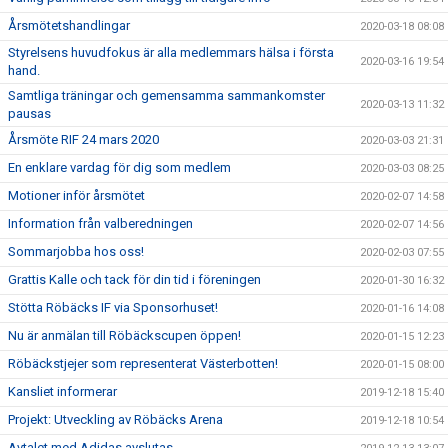
Årsmötetshandlingar
2020-03-18 08:08
Styrelsens huvudfokus är alla medlemmars hälsa i första
2020-03-16 19:54
hand.
Samtliga träningar och gemensamma sammankomster
2020-03-13 11:32
pausas
Årsmöte RIF 24 mars 2020
2020-03-03 21:31
En enklare vardag för dig som medlem
2020-03-03 08:25
Motioner inför årsmötet
2020-02-07 14:58
Information från valberedningen
2020-02-07 14:56
Sommarjobba hos oss!
2020-02-03 07:55
Grattis Kalle och tack för din tid i föreningen
2020-01-30 16:32
Stötta Röbäcks IF via Sponsorhuset!
2020-01-16 14:08
Nu är anmälan till Röbäckscupen öppen!
2020-01-15 12:23
Röbäckstjejer som representerat Västerbotten!
2020-01-15 08:00
Kansliet informerar
2019-12-18 15:40
Projekt: Utveckling av Röbäcks Arena
2019-12-18 10:54
Avtalet med Adidas avslutas