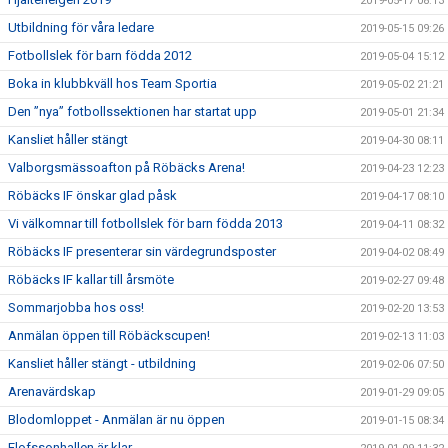
2019-05-17 08:13
Utbildning för våra ledare
2019-05-15 09:26
Fotbollslek för barn födda 2012
2019-05-04 15:12
Boka in klubbkväll hos Team Sportia
2019-05-02 21:21
Den ”nya” fotbollssektionen har startat upp
2019-05-01 21:34
Kansliet håller stängt
2019-04-30 08:11
Valborgsmässoafton på Röbäcks Arena!
2019-04-23 12:23
Röbäcks IF önskar glad påsk
2019-04-17 08:10
Vi välkomnar till fotbollslek för barn födda 2013
2019-04-11 08:32
Röbäcks IF presenterar sin värdegrundsposter
2019-04-02 08:49
Röbäcks IF kallar till årsmöte
2019-02-27 09:48
Sommarjobba hos oss!
2019-02-20 13:53
Anmälan öppen till Röbäckscupen!
2019-02-13 11:03
Kansliet håller stängt - utbildning
2019-02-06 07:50
Arenavärdskap
2019-01-29 09:05
Blodomloppet - Anmälan är nu öppen
2019-01-15 08:34
Elofssonhallen är klar