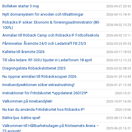
Bolleken startar 3 maj
2026-04-27 20:42
Nytt domarsystem för arvoden och tillsättningar
2026-04-15 18:41
Röbäcks IF söker: Ekonomi & föreningsadministratör (80-
2026-04-02 10:23
100%)
Anmälan till Röbäck Camp och Röbäcks IF Fotbollsskola
2026-04-02 10:11
Påminnelse: Årsmöte 24/3 och Ledarträff FB 25/3
2026-03-23 09:33
Kallelse till årsmöte 2026
2026-03-17 18:03
Till våra ledare: RF-SISU bjuder in Ledarforum 18 april
2026-03-12 15:23
Dragningslista Röbäckslotteriet 2025
2026-02-02 08:59
Nu öppnar anmälan till Röbäckscupen 2026
2026-01-29 10:49
Innebandysektionen söker extrautrustning!
2026-01-21 13:34
Instruktioner för Fritidskortet *uppdaterat 260129*
2025-10-21
Välkommen på Innebandylek!
2025-10-07 16:00
Nu kan du använda Fritidskortet hos Röbäcks IF!
2025-10-06
Bättre ljus -bättre spel!
2025-08-13 14:48
Välkommen till Hållbarhetsdagen på Rörteamets Arena –
2025-06-25 16:21
23 augusti!