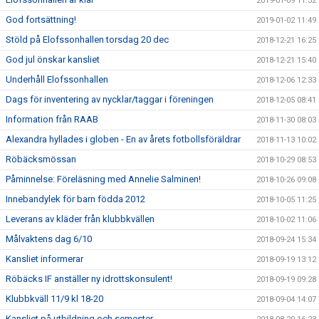
2019-01-09 11:32
God fortsättning!
2019-01-02 11:49
Stöld på Elofssonhallen torsdag 20 dec
2018-12-21 16:25
God jul önskar kansliet
2018-12-21 15:40
Underhåll Elofssonhallen
2018-12-06 12:33
Dags för inventering av nycklar/taggar i föreningen
2018-12-05 08:41
Information från RAAB
2018-11-30 08:03
Alexandra hyllades i globen - En av årets fotbollsföräldrar
2018-11-13 10:02
Röbäcksmössan
2018-10-29 08:53
Påminnelse: Föreläsning med Annelie Salminen!
2018-10-26 09:08
Innebandylek för barn födda 2012
2018-10-05 11:25
Leverans av kläder från klubbkvällen
2018-10-02 11:06
Målvaktens dag 6/10
2018-09-24 15:34
Kansliet informerar
2018-09-19 13:12
Röbäcks IF anställer ny idrottskonsulent!
2018-09-19 09:28
Klubbkväll 11/9 kl 18-20
2018-09-04 14:07
Kansliet på utbildning och semester