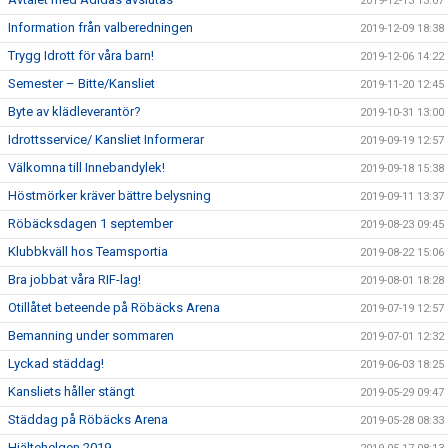
2019-12-13 13:07
Information från valberedningen
2019-12-09 18:38
Trygg Idrott för våra barn!
2019-12-06 14:22
Semester – Bitte/Kansliet
2019-11-20 12:45
Byte av klädleverantör?
2019-10-31 13:00
Idrottsservice/ Kansliet Informerar
2019-09-19 12:57
Välkomna till Innebandylek!
2019-09-18 15:38
Höstmörker kräver bättre belysning
2019-09-11 13:37
Röbäcksdagen 1 september
2019-08-23 09:45
Klubbkväll hos Teamsportia
2019-08-22 15:06
Bra jobbat våra RIF-lag!
2019-08-01 18:28
Otillåtet beteende på Röbäcks Arena
2019-07-19 12:57
Bemanning under sommaren
2019-07-01 12:32
Lyckad städdag!
2019-06-03 18:25
Kansliets håller stängt
2019-05-29 09:47
Städdag på Röbäcks Arena
2019-05-28 08:33
Hjältehelgen 2019