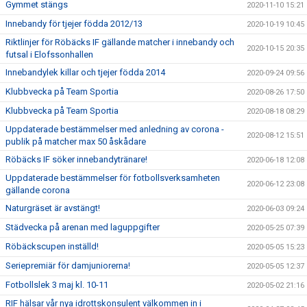
Gymmet stängs
2020-11-10 15:21
Innebandy för tjejer födda 2012/13
2020-10-19 10:45
Riktlinjer för Röbäcks IF gällande matcher i innebandy och
2020-10-15 20:35
futsal i Elofssonhallen
Innebandylek killar och tjejer födda 2014
2020-09-24 09:56
Klubbvecka på Team Sportia
2020-08-26 17:50
Klubbvecka på Team Sportia
2020-08-18 08:29
Uppdaterade bestämmelser med anledning av corona -
2020-08-12 15:51
publik på matcher max 50 åskådare
Röbäcks IF söker innebandytränare!
2020-06-18 12:08
Uppdaterade bestämmelser för fotbollsverksamheten
2020-06-12 23:08
gällande corona
Naturgräset är avstängt!
2020-06-03 09:24
Städvecka på arenan med laguppgifter
2020-05-25 07:39
Röbäckscupen inställd!
2020-05-05 15:23
Seriepremiär för damjuniorerna!
2020-05-05 12:37
Fotbollslek 3 maj kl. 10-11
2020-05-02 21:16
RIF hälsar vår nya idrottskonsulent välkommen in i