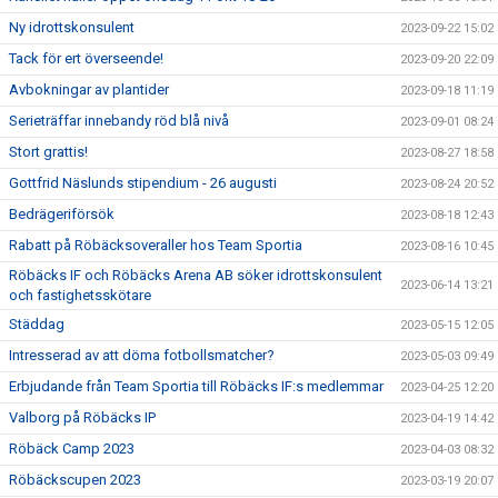
Ny idrottskonsulent
2023-09-22 15:02
Tack för ert överseende!
2023-09-20 22:09
Avbokningar av plantider
2023-09-18 11:19
Serieträffar innebandy röd blå nivå
2023-09-01 08:24
Stort grattis!
2023-08-27 18:58
Gottfrid Näslunds stipendium - 26 augusti
2023-08-24 20:52
Bedrägeriförsök
2023-08-18 12:43
Rabatt på Röbäcksoveraller hos Team Sportia
2023-08-16 10:45
Röbäcks IF och Röbäcks Arena AB söker idrottskonsulent
2023-06-14 13:21
och fastighetsskötare
Städdag
2023-05-15 12:05
Intresserad av att döma fotbollsmatcher?
2023-05-03 09:49
Erbjudande från Team Sportia till Röbäcks IF:s medlemmar
2023-04-25 12:20
Valborg på Röbäcks IP
2023-04-19 14:42
Röbäck Camp 2023
2023-04-03 08:32
Röbäckscupen 2023
2023-03-19 20:07