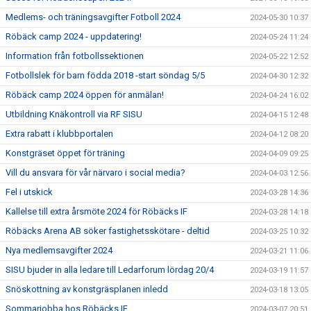
Medlems- och träningsavgifter Fotboll 2024
2024-05-30 10:37
Röbäck camp 2024 - uppdatering!
2024-05-24 11:24
Information från fotbollssektionen
2024-05-22 12:52
Fotbollslek för barn födda 2018 -start söndag 5/5
2024-04-30 12:32
Röbäck camp 2024 öppen för anmälan!
2024-04-24 16:02
Utbildning Knäkontroll via RF SISU
2024-04-15 12:48
Extra rabatt i klubbportalen
2024-04-12 08:20
Konstgräset öppet för träning
2024-04-09 09:25
Vill du ansvara för vår närvaro i social media?
2024-04-03 12:56
Fel i utskick
2024-03-28 14:36
Kallelse till extra årsmöte 2024 för Röbäcks IF
2024-03-28 14:18
Röbäcks Arena AB söker fastighetsskötare - deltid
2024-03-25 10:32
Nya medlemsavgifter 2024
2024-03-21 11:06
SISU bjuder in alla ledare till Ledarforum lördag 20/4
2024-03-19 11:57
Snöskottning av konstgräsplanen inledd
2024-03-18 13:05
Sommarjobba hos Röbäcks IF
2024-03-07 20:51