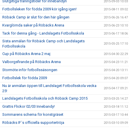
Slutgiltiga träningstider för innebandyn
2015-09-03 10:03
Fotbollsleken för födda 2009 kör igång igen!
2015-08-11 09:02
Röbäck Camp är slut för den här gången
2015-06-26 16:47
Kvarglömda saker på Röbäcks Arena
2015-06-23 10:10
Tack för denna gång - Landslagets Fotbollsskola
2015-06-17 18:06
Sista anmälan för Röbäck Camp och Landslagets
2015-05-25 17:10
Fotbollsskola
Cup på Röbäcks Arena 2 maj
2015-04-30 22:29
Valborgsfirande på Röbäcks Arena
2015-04-23 11:21
Stormöte inför fotbollssäsongen
2015-04-20 13:11
Fotbollslek för födda 2009
2015-04-20 09:07
Nu är anmälan öppen till Landslaget Fotbollsskola vecka
2015-04-17 09:21
25!
Landslagets Fotbollsskola och Röbäck Camp 2015
2015-03-25 14:27
Grattis Flickor 02/03 Innebandy!
2015-03-18 11:12
Sommarens schema för konstgräset
2015-03-17 10:44
Röbäcks IF´s officiella supportertröja
2015-03-10 09:09