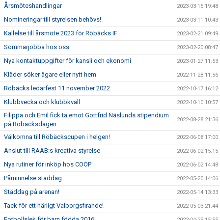
Årsmöteshandlingar
2023-03-15 19:48
Nomineringar till styrelsen behövs!
2023-03-11 10:43
Kallelse till årsmöte 2023 för Röbäcks IF
2023-02-21 09:49
Sommarjobba hos oss
2023-02-20 08:47
Nya kontaktuppgifter för kansli och ekonomi
2023-01-27 11:53
Kläder söker ägare eller nytt hem
2022-11-28 11:56
Röbäcks ledarfest 11 november 2022
2022-10-17 16:12
Klubbvecka och klubbkväll
2022-10-10 10:57
Filippa och Emil fick ta emot Gottfrid Näslunds stipendium
2022-08-28 21:36
på Röbäcksdagen
Välkomna till Röbäckscupen i helgen!
2022-06-08 17:00
Anslut till RAAB:s kreativa styrelse
2022-06-02 15:15
Nya rutiner för inköp hos COOP
2022-06-02 14:48
Påminnelse städdag
2022-05-20 14:06
Städdag på arenan!
2022-05-14 13:33
Tack för ett härligt Valborgsfirande!
2022-05-03 21:44
Fotbollslek för barn födda 2016
2022-04-29 15:55