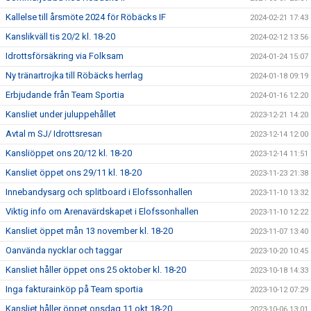
Kallelse till årsmöte 2024 för Röbäcks IF
2024-02-21 17:43
Kanslikväll tis 20/2 kl. 18-20
2024-02-12 13:56
Idrottsförsäkring via Folksam
2024-01-24 15:07
Ny tränartrojka till Röbäcks herrlag
2024-01-18 09:19
Erbjudande från Team Sportia
2024-01-16 12:20
Kansliet under juluppehållet
2023-12-21 14:20
Avtal m SJ/ Idrottsresan
2023-12-14 12:00
Kansliöppet ons 20/12 kl. 18-20
2023-12-14 11:51
Kansliet öppet ons 29/11 kl. 18-20
2023-11-23 21:38
Innebandysarg och splitboard i Elofssonhallen
2023-11-10 13:32
Viktig info om Arenavärdskapet i Elofssonhallen
2023-11-10 12:22
Kansliet öppet mån 13 november kl. 18-20
2023-11-07 13:40
Oanvända nycklar och taggar
2023-10-20 10:45
Kansliet håller öppet ons 25 oktober kl. 18-20
2023-10-18 14:33
Inga fakturainköp på Team sportia
2023-10-12 07:29
Kansliet håller öppet onsdag 11 okt 18-20
2023-10-06 13:01