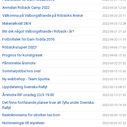
Anmälan Röbäck Camp 2022
2022-04-26 12:00
Välkomna på Valborgsfirande på Röbäcks Arena!
2022-04-25 23:11
Materialkväll 28/4
2022-04-25 12:28
Blir det något Valborgsfirande i Röbäck i år?
2022-04-21 21:53
Fotbollslek för barn födda 2016
2022-04-20 11:19
Röbäckscupen 2022!
2022-04-06 17:50
Prognos för konstgräset
2022-04-06 15:55
Påminnelse årsmöte
2022-03-22 21:32
Sommarjobba hos oss!
2022-03-15 15:36
Ny webbshop - Team Sportia
2022-02-16 13:27
Uppdatering Svenska Rallyt
2022-02-15 08:57
Årsmöte RIF onsdag 23/3 19:00
2022-02-13 21:55
Det finns fortfarande platser kvar att fylla under Svenska
2022-02-10 14:24
Rallyt
Restriktionerna för idrotten tas bort
2022-02-09 10:50
Nomineringar till styrelsen
2022-02-02 07:23