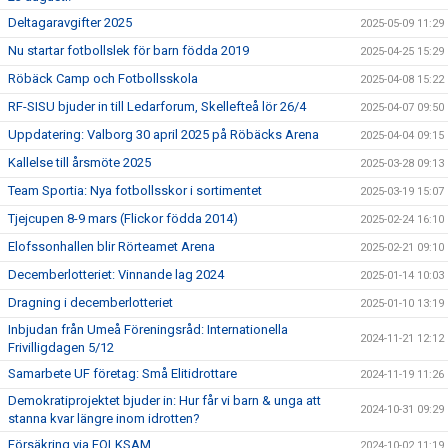
Deltagaravgifter 2025
2025-05-09 11:29
Nu startar fotbollslek för barn födda 2019
2025-04-25 15:29
Röbäck Camp och Fotbollsskola
2025-04-08 15:22
RF-SISU bjuder in till Ledarforum, Skellefteå lör 26/4
2025-04-07 09:50
Uppdatering: Valborg 30 april 2025 på Röbäcks Arena
2025-04-04 09:15
Kallelse till årsmöte 2025
2025-03-28 09:13
Team Sportia: Nya fotbollsskor i sortimentet
2025-03-19 15:07
Tjejcupen 8-9 mars (Flickor födda 2014)
2025-02-24 16:10
Elofssonhallen blir Rörteamet Arena
2025-02-21 09:10
Decemberlotteriet: Vinnande lag 2024
2025-01-14 10:03
Dragning i decemberlotteriet
2025-01-10 13:19
Inbjudan från Umeå Föreningsråd: Internationella
2024-11-21 12:12
Frivilligdagen 5/12
Samarbete UF företag: Små Elitidrottare
2024-11-19 11:26
Demokratiprojektet bjuder in: Hur får vi barn & unga att
2024-10-31 09:29
stanna kvar längre inom idrotten?
Försäkring via FOLKSAM
2024-10-02 11:19