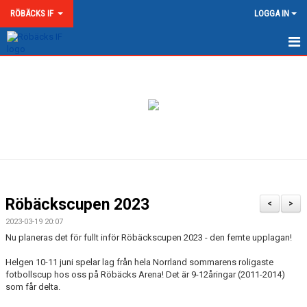
RÖBÄCKS IF
LOGGA IN
HEM
NYHETER
OM RÖBÄCKS IF
KONTAKT
DOKUMENT
Röbäckscupen 2023
<
>
MATCHER
2023-03-19 20:07
Nu planeras det för fullt inför Röbäckscupen 2023 - den femte upplagan!
MEDLEMSKAP & AVGIFTER
Helgen 10-11 juni spelar lag från hela Norrland sommarens roligaste
fotbollscup hos oss på Röbäcks Arena! Det är 9-12åringar (2011-2014)
RÖBÄCKS ARENA
som får delta.