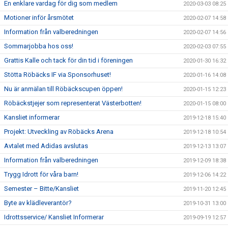
En enklare vardag för dig som medlem
2020-03-03 08:25
Motioner inför årsmötet
2020-02-07 14:58
Information från valberedningen
2020-02-07 14:56
Sommarjobba hos oss!
2020-02-03 07:55
Grattis Kalle och tack för din tid i föreningen
2020-01-30 16:32
Stötta Röbäcks IF via Sponsorhuset!
2020-01-16 14:08
Nu är anmälan till Röbäckscupen öppen!
2020-01-15 12:23
Röbäckstjejer som representerat Västerbotten!
2020-01-15 08:00
Kansliet informerar
2019-12-18 15:40
Projekt: Utveckling av Röbäcks Arena
2019-12-18 10:54
Avtalet med Adidas avslutas
2019-12-13 13:07
Information från valberedningen
2019-12-09 18:38
Trygg Idrott för våra barn!
2019-12-06 14:22
Semester – Bitte/Kansliet
2019-11-20 12:45
Byte av klädleverantör?
2019-10-31 13:00
Idrottsservice/ Kansliet Informerar
2019-09-19 12:57