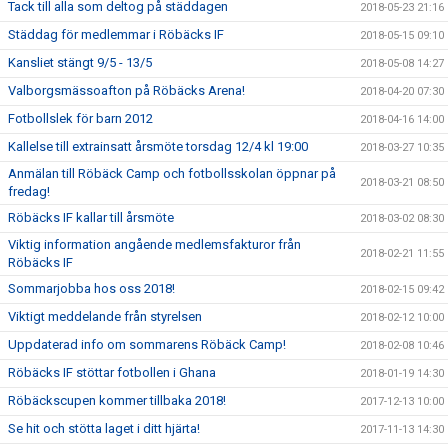
Tack till alla som deltog på städdagen
2018-05-23 21:16
Städdag för medlemmar i Röbäcks IF
2018-05-15 09:10
Kansliet stängt 9/5 - 13/5
2018-05-08 14:27
Valborgsmässoafton på Röbäcks Arena!
2018-04-20 07:30
Fotbollslek för barn 2012
2018-04-16 14:00
Kallelse till extrainsatt årsmöte torsdag 12/4 kl 19:00
2018-03-27 10:35
Anmälan till Röbäck Camp och fotbollsskolan öppnar på
2018-03-21 08:50
fredag!
Röbäcks IF kallar till årsmöte
2018-03-02 08:30
Viktig information angående medlemsfakturor från
2018-02-21 11:55
Röbäcks IF
Sommarjobba hos oss 2018!
2018-02-15 09:42
Viktigt meddelande från styrelsen
2018-02-12 10:00
Uppdaterad info om sommarens Röbäck Camp!
2018-02-08 10:46
Röbäcks IF stöttar fotbollen i Ghana
2018-01-19 14:30
Röbäckscupen kommer tillbaka 2018!
2017-12-13 10:00
Se hit och stötta laget i ditt hjärta!
2017-11-13 14:30