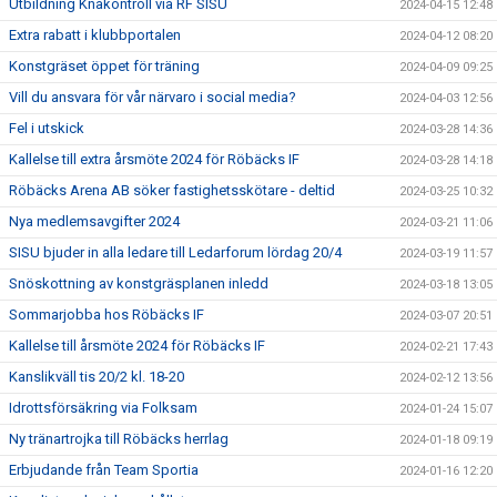
Utbildning Knäkontroll via RF SISU
2024-04-15 12:48
Extra rabatt i klubbportalen
2024-04-12 08:20
Konstgräset öppet för träning
2024-04-09 09:25
Vill du ansvara för vår närvaro i social media?
2024-04-03 12:56
Fel i utskick
2024-03-28 14:36
Kallelse till extra årsmöte 2024 för Röbäcks IF
2024-03-28 14:18
Röbäcks Arena AB söker fastighetsskötare - deltid
2024-03-25 10:32
Nya medlemsavgifter 2024
2024-03-21 11:06
SISU bjuder in alla ledare till Ledarforum lördag 20/4
2024-03-19 11:57
Snöskottning av konstgräsplanen inledd
2024-03-18 13:05
Sommarjobba hos Röbäcks IF
2024-03-07 20:51
Kallelse till årsmöte 2024 för Röbäcks IF
2024-02-21 17:43
Kanslikväll tis 20/2 kl. 18-20
2024-02-12 13:56
Idrottsförsäkring via Folksam
2024-01-24 15:07
Ny tränartrojka till Röbäcks herrlag
2024-01-18 09:19
Erbjudande från Team Sportia
2024-01-16 12:20