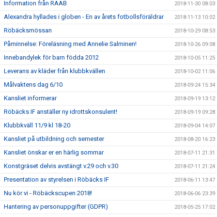
Information från RAAB
2018-11-30 08:03
Alexandra hyllades i globen - En av årets fotbollsföräldrar
2018-11-13 10:02
Röbäcksmössan
2018-10-29 08:53
Påminnelse: Föreläsning med Annelie Salminen!
2018-10-26 09:08
Innebandylek för barn födda 2012
2018-10-05 11:25
Leverans av kläder från klubbkvällen
2018-10-02 11:06
Målvaktens dag 6/10
2018-09-24 15:34
Kansliet informerar
2018-09-19 13:12
Röbäcks IF anställer ny idrottskonsulent!
2018-09-19 09:28
Klubbkväll 11/9 kl 18-20
2018-09-04 14:07
Kansliet på utbildning och semester
2018-08-20 16:23
Kansliet önskar er en härlig sommar
2018-07-11 21:31
Konstgräset delvis avstängt v.29 och v.30
2018-07-11 21:24
Presentation av styrelsen i Röbäcks IF
2018-06-11 13:47
Nu kör vi - Röbäckscupen 2018!
2018-06-06 23:39
Hantering av personuppgifter (GDPR)
2018-05-25 17:02