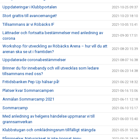
Uppdateringar i Klubbportalen
2021-10-25 09:37
Stort grattis till avancemanget!
2021-10-23 18:10
Tillsammans är vi Röbäcks IF
2021-10-05 15:41
Lättnader och fortsatta bestämmelser med anledning av
2021-09-30 17:51
corona
Workshop för utveckling av Röbäcks Arena – hur vill du att
2021-08-20 15:39
arenan ska se ut i framtiden?
Uppdaterade coronabestämmelser
2021-08-07 16:38
Brinner du för innebandy och vill utvecklas som ledare
2021-06-23 14:38
tillsammans med oss?
Fritidsbanken Pep Up hälsar på!
2021-06-22 18:32
Platser kvar Sommarcampen
2021-06-16 15:06
Anmälan Sommarcamp 2021
2021-06-11 12:18
Sommarcamp
2021-06-10 15:17
Med anledning av helgens händelse uppmanar vi till
2021-06-03 15:40
grannsamverkan
Klubbstugan och omklädningsrum tillfälligt stängda
2021-05-31 10:26
Påminnelse: Naturgräset är inte öppnat ännu
2021-05-25 18:19