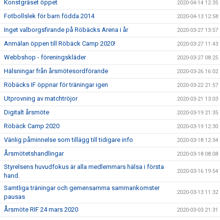
Konstgräset öppet
2020-04-14 12:35
Fotbollslek för barn födda 2014
2020-04-13 12:58
Inget valborgsfirande på Röbäcks Arena i år
2020-03-27 13:57
Anmälan öppen till Röbäck Camp 2020!
2020-03-27 11:43
Webbshop - föreningskläder
2020-03-27 08:25
Hälsningar från årsmötesordförande
2020-03-26 16:02
Röbäcks IF öppnar för träningar igen
2020-03-22 21:57
Utprovning av matchtröjor
2020-03-21 13:03
Digitalt årsmöte
2020-03-19 21:35
Röbäck Camp 2020
2020-03-19 12:30
Vänlig påminnelse som tillägg till tidigare info
2020-03-18 12:34
Årsmötetshandlingar
2020-03-18 08:08
Styrelsens huvudfokus är alla medlemmars hälsa i första
2020-03-16 19:54
hand.
Samtliga träningar och gemensamma sammankomster
2020-03-13 11:32
pausas
Årsmöte RIF 24 mars 2020
2020-03-03 21:31