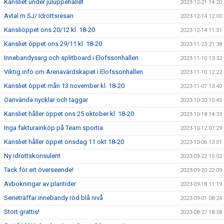
Kansliet under juluppehållet
2023-12-21 14:20
Avtal m SJ/ Idrottsresan
2023-12-14 12:00
Kansliöppet ons 20/12 kl. 18-20
2023-12-14 11:51
Kansliet öppet ons 29/11 kl. 18-20
2023-11-23 21:38
Innebandysarg och splitboard i Elofssonhallen
2023-11-10 13:32
Viktig info om Arenavärdskapet i Elofssonhallen
2023-11-10 12:22
Kansliet öppet mån 13 november kl. 18-20
2023-11-07 13:40
Oanvända nycklar och taggar
2023-10-20 10:45
Kansliet håller öppet ons 25 oktober kl. 18-20
2023-10-18 14:33
Inga fakturainköp på Team sportia
2023-10-12 07:29
Kansliet håller öppet onsdag 11 okt 18-20
2023-10-06 13:01
Ny idrottskonsulent
2023-09-22 15:02
Tack för ert överseende!
2023-09-20 22:09
Avbokningar av plantider
2023-09-18 11:19
Serieträffar innebandy röd blå nivå
2023-09-01 08:24
Stort grattis!
2023-08-27 18:58