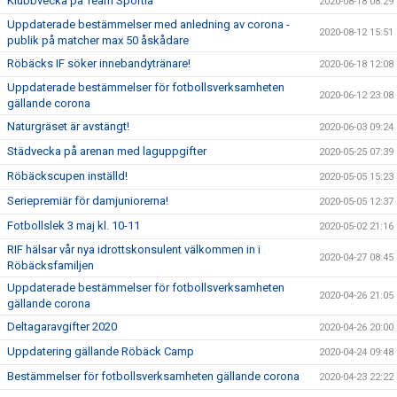
Klubbvecka på Team Sportia
2020-08-18 08:29
Uppdaterade bestämmelser med anledning av corona -
2020-08-12 15:51
publik på matcher max 50 åskådare
Röbäcks IF söker innebandytränare!
2020-06-18 12:08
Uppdaterade bestämmelser för fotbollsverksamheten
2020-06-12 23:08
gällande corona
Naturgräset är avstängt!
2020-06-03 09:24
Städvecka på arenan med laguppgifter
2020-05-25 07:39
Röbäckscupen inställd!
2020-05-05 15:23
Seriepremiär för damjuniorerna!
2020-05-05 12:37
Fotbollslek 3 maj kl. 10-11
2020-05-02 21:16
RIF hälsar vår nya idrottskonsulent välkommen in i
2020-04-27 08:45
Röbäcksfamiljen
Uppdaterade bestämmelser för fotbollsverksamheten
2020-04-26 21:05
gällande corona
Deltagaravgifter 2020
2020-04-26 20:00
Uppdatering gällande Röbäck Camp
2020-04-24 09:48
Bestämmelser för fotbollsverksamheten gällande corona
2020-04-23 22:22