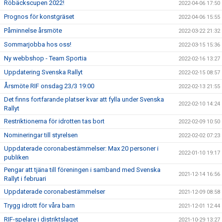
Röbäckscupen 2022!
2022-04-06 17:50
Prognos för konstgräset
2022-04-06 15:55
Påminnelse årsmöte
2022-03-22 21:32
Sommarjobba hos oss!
2022-03-15 15:36
Ny webbshop - Team Sportia
2022-02-16 13:27
Uppdatering Svenska Rallyt
2022-02-15 08:57
Årsmöte RIF onsdag 23/3 19:00
2022-02-13 21:55
Det finns fortfarande platser kvar att fylla under Svenska
2022-02-10 14:24
Rallyt
Restriktionerna för idrotten tas bort
2022-02-09 10:50
Nomineringar till styrelsen
2022-02-02 07:23
Uppdaterade coronabestämmelser: Max 20 personer i
2022-01-10 19:17
publiken
Pengar att tjäna till föreningen i samband med Svenska
2021-12-14 16:56
Rallyt i februari
Uppdaterade coronabestämmelser
2021-12-09 08:58
Trygg idrott för våra barn
2021-12-01 12:44
RIF-spelare i distriktslaget
2021-10-29 13:27