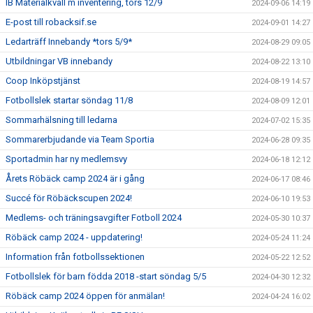
IB Materialkväll m inventering, tors 12/9
2024-09-06 14:19
E-post till robacksif.se
2024-09-01 14:27
Ledarträff Innebandy *tors 5/9*
2024-08-29 09:05
Utbildningar VB innebandy
2024-08-22 13:10
Coop Inköpstjänst
2024-08-19 14:57
Fotbollslek startar söndag 11/8
2024-08-09 12:01
Sommarhälsning till ledarna
2024-07-02 15:35
Sommarerbjudande via Team Sportia
2024-06-28 09:35
Sportadmin har ny medlemsvy
2024-06-18 12:12
Årets Röbäck camp 2024 är i gång
2024-06-17 08:46
Succé för Röbäckscupen 2024!
2024-06-10 19:53
Medlems- och träningsavgifter Fotboll 2024
2024-05-30 10:37
Röbäck camp 2024 - uppdatering!
2024-05-24 11:24
Information från fotbollssektionen
2024-05-22 12:52
Fotbollslek för barn födda 2018 -start söndag 5/5
2024-04-30 12:32
Röbäck camp 2024 öppen för anmälan!
2024-04-24 16:02