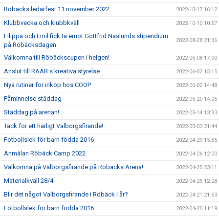
Röbäcks ledarfest 11 november 2022
2022-10-17 16:12
Klubbvecka och klubbkväll
2022-10-10 10:57
Filippa och Emil fick ta emot Gottfrid Näslunds stipendium
2022-08-28 21:36
på Röbäcksdagen
Välkomna till Röbäckscupen i helgen!
2022-06-08 17:00
Anslut till RAAB:s kreativa styrelse
2022-06-02 15:15
Nya rutiner för inköp hos COOP
2022-06-02 14:48
Påminnelse städdag
2022-05-20 14:06
Städdag på arenan!
2022-05-14 13:33
Tack för ett härligt Valborgsfirande!
2022-05-03 21:44
Fotbollslek för barn födda 2016
2022-04-29 15:55
Anmälan Röbäck Camp 2022
2022-04-26 12:00
Välkomna på Valborgsfirande på Röbäcks Arena!
2022-04-25 23:11
Materialkväll 28/4
2022-04-25 12:28
Blir det något Valborgsfirande i Röbäck i år?
2022-04-21 21:53
Fotbollslek för barn födda 2016
2022-04-20 11:19