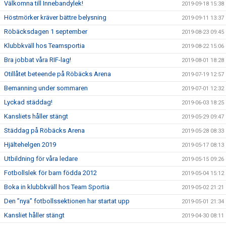
Välkomna till Innebandylek!
2019-09-18 15:38
Höstmörker kräver bättre belysning
2019-09-11 13:37
Röbäcksdagen 1 september
2019-08-23 09:45
Klubbkväll hos Teamsportia
2019-08-22 15:06
Bra jobbat våra RIF-lag!
2019-08-01 18:28
Otillåtet beteende på Röbäcks Arena
2019-07-19 12:57
Bemanning under sommaren
2019-07-01 12:32
Lyckad städdag!
2019-06-03 18:25
Kansliets håller stängt
2019-05-29 09:47
Städdag på Röbäcks Arena
2019-05-28 08:33
Hjältehelgen 2019
2019-05-17 08:13
Utbildning för våra ledare
2019-05-15 09:26
Fotbollslek för barn födda 2012
2019-05-04 15:12
Boka in klubbkväll hos Team Sportia
2019-05-02 21:21
Den ”nya” fotbollssektionen har startat upp
2019-05-01 21:34
Kansliet håller stängt
2019-04-30 08:11