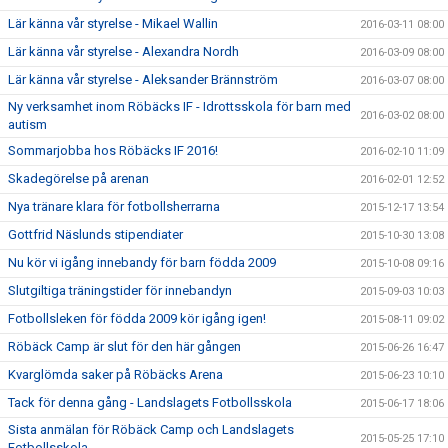
Lär känna vår styrelse - Mikael Wallin
2016-03-11 08:00
Lär känna vår styrelse - Alexandra Nordh
2016-03-09 08:00
Lär känna vår styrelse - Aleksander Brännström
2016-03-07 08:00
Ny verksamhet inom Röbäcks IF - Idrottsskola för barn med
2016-03-02 08:00
autism
Sommarjobba hos Röbäcks IF 2016!
2016-02-10 11:09
Skadegörelse på arenan
2016-02-01 12:52
Nya tränare klara för fotbollsherrarna
2015-12-17 13:54
Gottfrid Näslunds stipendiater
2015-10-30 13:08
Nu kör vi igång innebandy för barn födda 2009
2015-10-08 09:16
Slutgiltiga träningstider för innebandyn
2015-09-03 10:03
Fotbollsleken för födda 2009 kör igång igen!
2015-08-11 09:02
Röbäck Camp är slut för den här gången
2015-06-26 16:47
Kvarglömda saker på Röbäcks Arena
2015-06-23 10:10
Tack för denna gång - Landslagets Fotbollsskola
2015-06-17 18:06
Sista anmälan för Röbäck Camp och Landslagets
2015-05-25 17:10
Fotbollsskola