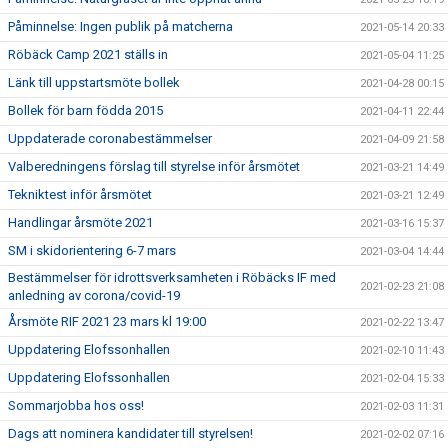
Påminnelse: Ingen publik på matcherna
2021-05-14 20:33
Röbäck Camp 2021 ställs in
2021-05-04 11:25
Länk till uppstartsmöte bollek
2021-04-28 00:15
Bollek för barn födda 2015
2021-04-11 22:44
Uppdaterade coronabestämmelser
2021-04-09 21:58
Valberedningens förslag till styrelse inför årsmötet
2021-03-21 14:49
Tekniktest inför årsmötet
2021-03-21 12:49
Handlingar årsmöte 2021
2021-03-16 15:37
SM i skidorientering 6-7 mars
2021-03-04 14:44
Bestämmelser för idrottsverksamheten i Röbäcks IF med
2021-02-23 21:08
anledning av corona/covid-19
Årsmöte RIF 2021 23 mars kl 19:00
2021-02-22 13:47
Uppdatering Elofssonhallen
2021-02-10 11:43
Uppdatering Elofssonhallen
2021-02-04 15:33
Sommarjobba hos oss!
2021-02-03 11:31
Dags att nominera kandidater till styrelsen!
2021-02-02 07:16