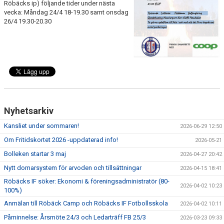
Röbäcks ip) följande tider under nästa
vecka: Måndag 24/4 18-19.30 samt onsdag
26/4 19.30-20.30
Nyhetsarkiv
Kansliet under sommaren!
2026-06-29 12:50
Om Fritidskortet 2026 -uppdaterad info!
2026-05-21
Bolleken startar 3 maj
2026-04-27 20:42
Nytt domarsystem för arvoden och tillsättningar
2026-04-15 18:41
Röbäcks IF söker: Ekonomi & föreningsadministratör (80-
2026-04-02 10:23
100%)
Anmälan till Röbäck Camp och Röbäcks IF Fotbollsskola
2026-04-02 10:11
Påminnelse: Årsmöte 24/3 och Ledarträff FB 25/3
2026-03-23 09:33