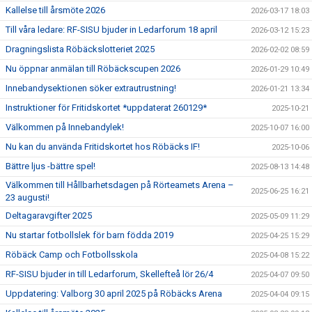
Kallelse till årsmöte 2026
2026-03-17 18:03
Till våra ledare: RF-SISU bjuder in Ledarforum 18 april
2026-03-12 15:23
Dragningslista Röbäckslotteriet 2025
2026-02-02 08:59
Nu öppnar anmälan till Röbäckscupen 2026
2026-01-29 10:49
Innebandysektionen söker extrautrustning!
2026-01-21 13:34
Instruktioner för Fritidskortet *uppdaterat 260129*
2025-10-21
Välkommen på Innebandylek!
2025-10-07 16:00
Nu kan du använda Fritidskortet hos Röbäcks IF!
2025-10-06
Bättre ljus -bättre spel!
2025-08-13 14:48
Välkommen till Hållbarhetsdagen på Rörteamets Arena –
2025-06-25 16:21
23 augusti!
Deltagaravgifter 2025
2025-05-09 11:29
Nu startar fotbollslek för barn födda 2019
2025-04-25 15:29
Röbäck Camp och Fotbollsskola
2025-04-08 15:22
RF-SISU bjuder in till Ledarforum, Skellefteå lör 26/4
2025-04-07 09:50
Uppdatering: Valborg 30 april 2025 på Röbäcks Arena
2025-04-04 09:15