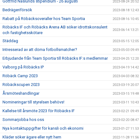
Gottfrid Näslunds stipendium - 26 augusti
2023-08-24 20:52
Bedrägeriförsök
2023-08-18 12:43
Rabatt på Röbäcksoveraller hos Team Sportia
2023-08-16 10:45
Röbäcks IF och Röbäcks Arena AB söker idrottskonsulent
2023-06-14 13:21
och fastighetsskötare
Städdag
2023-05-15 12:05
Intresserad av att döma fotbollsmatcher?
2023-05-03 09:49
Erbjudande från Team Sportia till Röbäcks IF:s medlemmar
2023-04-25 12:20
Valborg på Röbäcks IP
2023-04-19 14:42
Röbäck Camp 2023
2023-04-03 08:32
Röbäckscupen 2023
2023-03-19 20:07
Årsmöteshandlingar
2023-03-15 19:48
Nomineringar till styrelsen behövs!
2023-03-11 10:43
Kallelse till årsmöte 2023 för Röbäcks IF
2023-02-21 09:49
Sommarjobba hos oss
2023-02-20 08:47
Nya kontaktuppgifter för kansli och ekonomi
2023-01-27 11:53
Kläder söker ägare eller nytt hem
2022-11-28 11:56