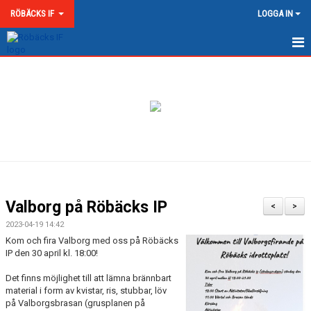
RÖBÄCKS IF
LOGGA IN
HEM
NYHETER
OM RÖBÄCKS IF
KONTAKT
DOKUMENT
Valborg på Röbäcks IP
<
>
MATCHER
2023-04-19 14:42
Kom och fira Valborg med oss på Röbäcks
MEDLEMSKAP & AVGIFTER
IP den 30 april kl. 18:00!
Det finns möjlighet till att lämna brännbart
RÖBÄCKS ARENA
material i form av kvistar, ris, stubbar, löv
på Valborgsbrasan (grusplanen på