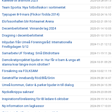
Kallelse till årsmöte 2025
2025-03-28 09:13
Team Sportia: Nya fotbollsskor i sortimentet
2025-03-19 15:07
Tjejcupen 8-9 mars (Flickor födda 2014)
2025-02-24 16:10
Elofssonhallen blir Rörteamet Arena
2025-02-21 09:10
Decemberlotteriet: Vinnande lag 2024
2025-01-14 10:03
Dragning i decemberlotteriet
2025-01-10 13:19
Inbjudan från Umeå Föreningsråd: Internationella
2024-11-21 12:12
Frivilligdagen 5/12
Samarbete UF företag: Små Elitidrottare
2024-11-19 11:26
Demokratiprojektet bjuder in: Hur får vi barn & unga att
2024-10-31 09:29
stanna kvar längre inom idrotten?
Försäkring via FOLKSAM
2024-10-02 11:19
Serieträffar innebandy Röd/Blå/Grön
2024-09-28 14:47
Umeå kommun, Gator & parker bjuder in till dialog
2024-09-24 15:39
Nyckelknippa saknas!
2024-09-23 09:09
Inspirationsföreläsning för IB ledare 6 oktober
2024-09-19 14:14
Ny information om lagkassor
2024-09-17 10:01