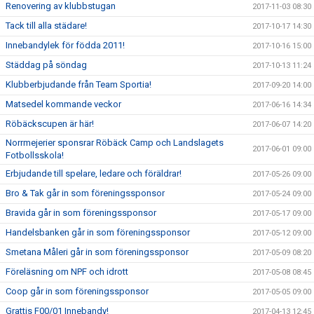
Renovering av klubbstugan
2017-11-03 08:30
Tack till alla städare!
2017-10-17 14:30
Innebandylek för födda 2011!
2017-10-16 15:00
Städdag på söndag
2017-10-13 11:24
Klubberbjudande från Team Sportia!
2017-09-20 14:00
Matsedel kommande veckor
2017-06-16 14:34
Röbäckscupen är här!
2017-06-07 14:20
Norrmejerier sponsrar Röbäck Camp och Landslagets
2017-06-01 09:00
Fotbollsskola!
Erbjudande till spelare, ledare och föräldrar!
2017-05-26 09:00
Bro & Tak går in som föreningssponsor
2017-05-24 09:00
Bravida går in som föreningssponsor
2017-05-17 09:00
Handelsbanken går in som föreningssponsor
2017-05-12 09:00
Smetana Måleri går in som föreningssponsor
2017-05-09 08:20
Föreläsning om NPF och idrott
2017-05-08 08:45
Coop går in som föreningssponsor
2017-05-05 09:00
Grattis F00/01 Innebandy!
2017-04-13 12:45