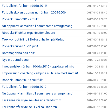
Fotbollslek för barn födda 2011!
2017-04-07 13:45
Fotbollsskolan öppnas nu för barn 2005-2006!
2017-04-03 18:40
Röbäck Camp 2017 är fullt!
2017-03-08 08:25
Nu öppnar vi anmälan till sommarens arrangemang!
2017-03-06 09:00
Röbäcks IF söker organisationsledare
2017-02-16 10:00
Taekwondotävling i Elofssonhallen på lördag!
2017-02-14 10:16
Röbäckscupen 10-11 juni!
2017-02-07 17:00
Sommarjobba hos oss!
2017-01-23 11:00
Nya e-postadresser
2016-12-22 10:26
Innebandylek för barn födda 2010 - uppdaterad info
2016-10-04 10:15
Empowering coaching - erbjuds nu till alla medlemmar!
2016-10-02 19:17
Röbäck Camp 2016 är nu fullt!
2016-04-21 09:08
Fotbollslek för barn födda 2010
2016-03-30 16:38
Nu öppnar vi anmälan till sommarens arrangemang!
2016-03-15 11:00
Lär känna vår styrelse - Jessica Sandström
2016-03-13 09:00
Lär känna vår styrelse - Evelina Lindgren
2016-03-12 09:00