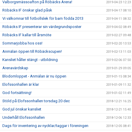
Valborgsmässoafton på Röbäcks Arena!
2019-04-23 12:23
Röbäcks IF önskar glad påsk
2019-04-17 08:10
Vi välkomnar till fotbollslek för barn födda 2013
2019-04-11 08:32
Röbäcks IF presenterar sin värdegrundsposter
2019-04-02 08:49
Röbäcks IF kallar till årsmöte
2019-02-27 09:48
Sommarjobba hos oss!
2019-02-20 13:53
Anmälan öppen till Röbäckscupen!
2019-02-13 11:03
Kansliet håller stängt - utbildning
2019-02-06 07:50
Arenavärdskap
2019-01-29 09:05
Blodomloppet - Anmälan är nu öppen
2019-01-15 08:34
Elofssonhallen är klar
2019-01-09 11:32
God fortsättning!
2019-01-02 11:49
Stöld på Elofssonhallen torsdag 20 dec
2018-12-21 16:25
God jul önskar kansliet
2018-12-21 15:40
Underhåll Elofssonhallen
2018-12-06 12:33
Dags för inventering av nycklar/taggar i föreningen
2018-12-05 08:41