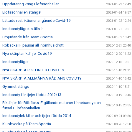
Uppdatering kring Elofssonhallen
2021-01-29 12:49
Elofssonhallen stängs!
2021-01-24 19:57
Lättade restriktioner angående Covid-19
2021-01-22 12:24
Innebandylägret ställs in.
2021-01-21 10:21
Erbjudande från Team Sportia
2021-01-02 13:42
Röbäcks IF pausar all inomhusidrott
2020-12-21 20:40
Nya skärpta riktlinjer Covid19
2020-12-20 11:22
Innebandyläger
2020-12-16 10:21
NYA SKÄRPTA RIKTLINJER COVID 19
2020-11-10 21:11
NYA SKÄRPTA ALLMÄNNA RÅD ANG COVID19
2020-11-10 15:42
Gymmet stängs
2020-11-10 15:21
Innebandy för tjejer födda 2012/13
2020-10-19 10:45
Riktlinjer för Röbäcks IF gällande matcher i innebandy och
2020-10-15 20:35
futsal i Elofssonhallen
Innebandylek killar och tjejer födda 2014
2020-09-24 09:56
Klubbvecka på Team Sportia
2020-08-26 17:50