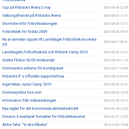
Cup på Röbäcks Arena 2 maj
2015-04-30 22:29
Valborgsfirande på Röbäcks Arena
2015-04-23 11:21
Stormöte inför fotbollssäsongen
2015-04-20 13:11
Fotbollslek för födda 2009
2015-04-20 09:07
Nu är anmälan öppen till Landslaget Fotbollsskola vecka
2015-04-17 09:21
25!
Landslagets Fotbollsskola och Röbäck Camp 2015
2015-03-25 14:27
Grattis Flickor 02/03 Innebandy!
2015-03-18 11:12
Sommarens schema för konstgräset
2015-03-17 10:44
Röbäcks IF´s officiella supportertröja
2015-03-10 09:09
Inget Milan Junior Camp 2015
2015-03-05 15:31
Sommarjobba hos oss!
2015-02-23 10:33
Information från Valberedningen
2015-01-30 10:15
Nya regler för det kommunala aktivitetsstödet
2015-01-28 10:20
Division 3-äventyret fortsätter för fotbollsherrarna!
2015-01-27 13:37
Abbe Taha: "Vi ska tillbaka"
2014-12-02 10:08