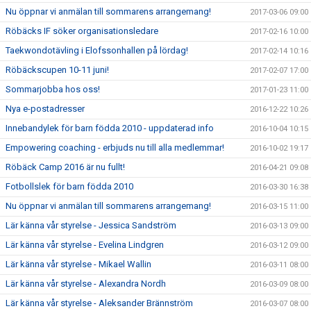
Nu öppnar vi anmälan till sommarens arrangemang!
2017-03-06 09:00
Röbäcks IF söker organisationsledare
2017-02-16 10:00
Taekwondotävling i Elofssonhallen på lördag!
2017-02-14 10:16
Röbäckscupen 10-11 juni!
2017-02-07 17:00
Sommarjobba hos oss!
2017-01-23 11:00
Nya e-postadresser
2016-12-22 10:26
Innebandylek för barn födda 2010 - uppdaterad info
2016-10-04 10:15
Empowering coaching - erbjuds nu till alla medlemmar!
2016-10-02 19:17
Röbäck Camp 2016 är nu fullt!
2016-04-21 09:08
Fotbollslek för barn födda 2010
2016-03-30 16:38
Nu öppnar vi anmälan till sommarens arrangemang!
2016-03-15 11:00
Lär känna vår styrelse - Jessica Sandström
2016-03-13 09:00
Lär känna vår styrelse - Evelina Lindgren
2016-03-12 09:00
Lär känna vår styrelse - Mikael Wallin
2016-03-11 08:00
Lär känna vår styrelse - Alexandra Nordh
2016-03-09 08:00
Lär känna vår styrelse - Aleksander Brännström
2016-03-07 08:00