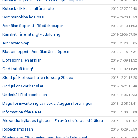
2019-04-02 08:49
Röbäcks IF kallar till årsmöte
2019-02-27 09:48
Sommarjobba hos oss!
2019-02-20 13:53
Anmälan öppen till Röbäckscupen!
2019-02-13 11:03
Kansliet håller stängt - utbildning
2019-02-06 07:50
Arenavärdskap
2019-01-29 09:05
Blodomloppet - Anmälan är nu öppen
2019-01-15 08:34
Elofssonhallen är klar
2019-01-09 11:32
God fortsättning!
2019-01-02 11:49
Stöld på Elofssonhallen torsdag 20 dec
2018-12-21 16:25
God jul önskar kansliet
2018-12-21 15:40
Underhåll Elofssonhallen
2018-12-06 12:33
Dags för inventering av nycklar/taggar i föreningen
2018-12-05 08:41
Information från RAAB
2018-11-30 08:03
Alexandra hyllades i globen - En av årets fotbollsföräldrar
2018-11-13 10:02
Röbäcksmössan
2018-10-29 08:53
Påminnelse: Föreläsning med Annelie Salminen!