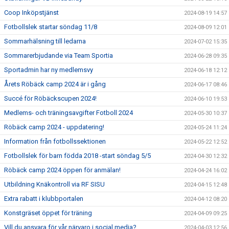
Coop Inköpstjänst
2024-08-19 14:57
Fotbollslek startar söndag 11/8
2024-08-09 12:01
Sommarhälsning till ledarna
2024-07-02 15:35
Sommarerbjudande via Team Sportia
2024-06-28 09:35
Sportadmin har ny medlemsvy
2024-06-18 12:12
Årets Röbäck camp 2024 är i gång
2024-06-17 08:46
Succé för Röbäckscupen 2024!
2024-06-10 19:53
Medlems- och träningsavgifter Fotboll 2024
2024-05-30 10:37
Röbäck camp 2024 - uppdatering!
2024-05-24 11:24
Information från fotbollssektionen
2024-05-22 12:52
Fotbollslek för barn födda 2018 -start söndag 5/5
2024-04-30 12:32
Röbäck camp 2024 öppen för anmälan!
2024-04-24 16:02
Utbildning Knäkontroll via RF SISU
2024-04-15 12:48
Extra rabatt i klubbportalen
2024-04-12 08:20
Konstgräset öppet för träning
2024-04-09 09:25
Vill du ansvara för vår närvaro i social media?
2024-04-03 12:56