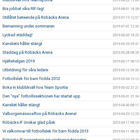
2019-08-22 15:06
Bra jobbat våra RIF-lag!
2019-08-01 18:28
Otillåtet beteende på Röbäcks Arena
2019-07-19 12:57
Bemanning under sommaren
2019-07-01 12:32
Lyckad städdag!
2019-06-03 18:25
Kansliets håller stängt
2019-05-29 09:47
Städdag på Röbäcks Arena
2019-05-28 08:33
Hjältehelgen 2019
2019-05-17 08:13
Utbildning för våra ledare
2019-05-15 09:26
Fotbollslek för barn födda 2012
2019-05-04 15:12
Boka in klubbkväll hos Team Sportia
2019-05-02 21:21
Den ”nya” fotbollssektionen har startat upp
2019-05-01 21:34
Kansliet håller stängt
2019-04-30 08:11
Valborgsmässoafton på Röbäcks Arena!
2019-04-23 12:23
Röbäcks IF önskar glad påsk
2019-04-17 08:10
Vi välkomnar till fotbollslek för barn födda 2013
2019-04-11 08:32
Röbäcks IF presenterar sin värdegrundsposter