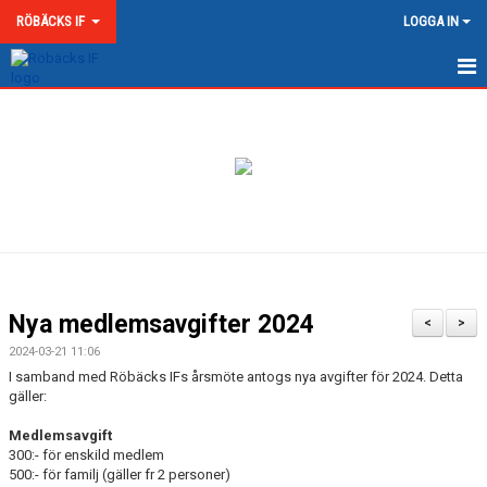
RÖBÄCKS IF
LOGGA IN
HEM
NYHETER
OM RÖBÄCKS IF
KONTAKT
DOKUMENT
Nya medlemsavgifter 2024
<
>
MATCHER
2024-03-21 11:06
I samband med Röbäcks IFs årsmöte antogs nya avgifter för 2024. Detta
MEDLEMSKAP & AVGIFTER
gäller:
Medlemsavgift
RÖBÄCKS ARENA
300:- för enskild medlem
500:- för familj (gäller fr 2 personer)