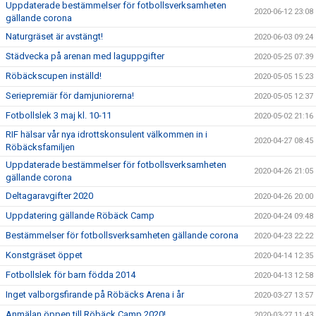
Uppdaterade bestämmelser för fotbollsverksamheten
2020-06-12 23:08
gällande corona
Naturgräset är avstängt!
2020-06-03 09:24
Städvecka på arenan med laguppgifter
2020-05-25 07:39
Röbäckscupen inställd!
2020-05-05 15:23
Seriepremiär för damjuniorerna!
2020-05-05 12:37
Fotbollslek 3 maj kl. 10-11
2020-05-02 21:16
RIF hälsar vår nya idrottskonsulent välkommen in i
2020-04-27 08:45
Röbäcksfamiljen
Uppdaterade bestämmelser för fotbollsverksamheten
2020-04-26 21:05
gällande corona
Deltagaravgifter 2020
2020-04-26 20:00
Uppdatering gällande Röbäck Camp
2020-04-24 09:48
Bestämmelser för fotbollsverksamheten gällande corona
2020-04-23 22:22
Konstgräset öppet
2020-04-14 12:35
Fotbollslek för barn födda 2014
2020-04-13 12:58
Inget valborgsfirande på Röbäcks Arena i år
2020-03-27 13:57
Anmälan öppen till Röbäck Camp 2020!
2020-03-27 11:43