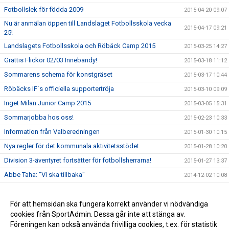
Fotbollslek för födda 2009
2015-04-20 09:07
Nu är anmälan öppen till Landslaget Fotbollsskola vecka
2015-04-17 09:21
25!
Landslagets Fotbollsskola och Röbäck Camp 2015
2015-03-25 14:27
Grattis Flickor 02/03 Innebandy!
2015-03-18 11:12
Sommarens schema för konstgräset
2015-03-17 10:44
Röbäcks IF´s officiella supportertröja
2015-03-10 09:09
Inget Milan Junior Camp 2015
2015-03-05 15:31
Sommarjobba hos oss!
2015-02-23 10:33
Information från Valberedningen
2015-01-30 10:15
Nya regler för det kommunala aktivitetsstödet
2015-01-28 10:20
Division 3-äventyret fortsätter för fotbollsherrarna!
2015-01-27 13:37
Abbe Taha: "Vi ska tillbaka"
2014-12-02 10:08
Vinn en lagaktivitet för avslutning/uppstart!
2014-11-20 10:30
Röbäcks IF fick pengar från Svenska Spel
För att hemsidan ska fungera korrekt använder vi nödvändiga
2013-12-12 14:27
cookies från SportAdmin. Dessa går inte att stänga av.
Röbäck tillbaka i trean efter 30 år
2013-12-12 14:24
Föreningen kan också använda frivilliga cookies, t.ex. för statistik