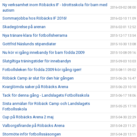
Ny verksamhet inom Röbäcks IF - Idrottsskola för barn med
2016-03-02 08:00
autism
Sommarjobba hos Röbäcks IF 2016!
2016-02-10 11:09
Skadegörelse på arenan
2016-02-01 12:52
Nya tränare klara för fotbollsherrarna
2015-12-17 13:54
Gottfrid Näslunds stipendiater
2015-10-30 13:08
Nu kör vi igång innebandy för barn födda 2009
2015-10-08 09:16
Slutgiltiga träningstider för innebandyn
2015-09-03 10:03
Fotbollsleken för födda 2009 kör igång igen!
2015-08-11 09:02
Röbäck Camp är slut för den här gången
2015-06-26 16:47
Kvarglömda saker på Röbäcks Arena
2015-06-23 10:10
Tack för denna gång - Landslagets Fotbollsskola
2015-06-17 18:06
Sista anmälan för Röbäck Camp och Landslagets
2015-05-25 17:10
Fotbollsskola
Cup på Röbäcks Arena 2 maj
2015-04-30 22:29
Valborgsfirande på Röbäcks Arena
2015-04-23 11:21
Stormöte inför fotbollssäsongen
2015-04-20 13:11