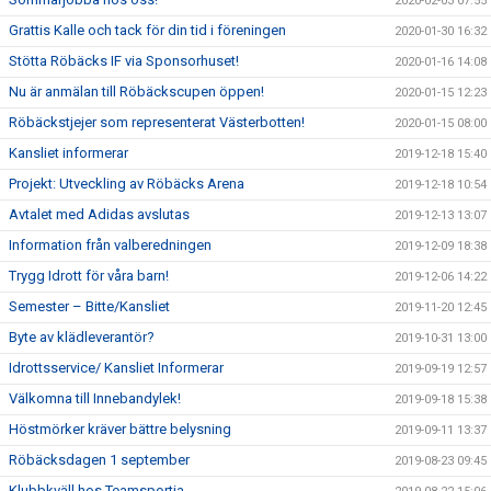
2020-02-03 07:55
Grattis Kalle och tack för din tid i föreningen
2020-01-30 16:32
Stötta Röbäcks IF via Sponsorhuset!
2020-01-16 14:08
Nu är anmälan till Röbäckscupen öppen!
2020-01-15 12:23
Röbäckstjejer som representerat Västerbotten!
2020-01-15 08:00
Kansliet informerar
2019-12-18 15:40
Projekt: Utveckling av Röbäcks Arena
2019-12-18 10:54
Avtalet med Adidas avslutas
2019-12-13 13:07
Information från valberedningen
2019-12-09 18:38
Trygg Idrott för våra barn!
2019-12-06 14:22
Semester – Bitte/Kansliet
2019-11-20 12:45
Byte av klädleverantör?
2019-10-31 13:00
Idrottsservice/ Kansliet Informerar
2019-09-19 12:57
Välkomna till Innebandylek!
2019-09-18 15:38
Höstmörker kräver bättre belysning
2019-09-11 13:37
Röbäcksdagen 1 september
2019-08-23 09:45
Klubbkväll hos Teamsportia