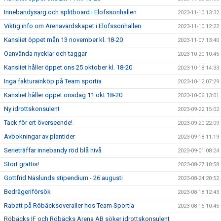
Innebandysarg och splitboard i Elofssonhallen
2023-11-10 13:32
Viktig info om Arenavärdskapet i Elofssonhallen
2023-11-10 12:22
Kansliet öppet mån 13 november kl. 18-20
2023-11-07 13:40
Oanvända nycklar och taggar
2023-10-20 10:45
Kansliet håller öppet ons 25 oktober kl. 18-20
2023-10-18 14:33
Inga fakturainköp på Team sportia
2023-10-12 07:29
Kansliet håller öppet onsdag 11 okt 18-20
2023-10-06 13:01
Ny idrottskonsulent
2023-09-22 15:02
Tack för ert överseende!
2023-09-20 22:09
Avbokningar av plantider
2023-09-18 11:19
Serieträffar innebandy röd blå nivå
2023-09-01 08:24
Stort grattis!
2023-08-27 18:58
Gottfrid Näslunds stipendium - 26 augusti
2023-08-24 20:52
Bedrägeriförsök
2023-08-18 12:43
Rabatt på Röbäcksoveraller hos Team Sportia
2023-08-16 10:45
Röbäcks IF och Röbäcks Arena AB söker idrottskonsulent