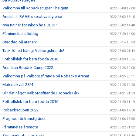
på Röbäcksdagen
Välkomna till Röbäckscupen i helgen!
2022-06-08 17:00
Anslut till RAAB:s kreativa styrelse
2022-06-02 15:15
Nya rutiner för inköp hos COOP
2022-06-02 14:48
Påminnelse städdag
2022-05-20 14:06
Städdag på arenan!
2022-05-14 13:33
Tack för ett härligt Valborgsfirande!
2022-05-03 21:44
Fotbollslek för barn födda 2016
2022-04-29 15:55
Anmälan Röbäck Camp 2022
2022-04-26 12:00
Välkomna på Valborgsfirande på Röbäcks Arena!
2022-04-25 23:11
Materialkväll 28/4
2022-04-25 12:28
Blir det något Valborgsfirande i Röbäck i år?
2022-04-21 21:53
Fotbollslek för barn födda 2016
2022-04-20 11:19
Röbäckscupen 2022!
2022-04-06 17:50
Prognos för konstgräset
2022-04-06 15:55
Påminnelse årsmöte
2022-03-22 21:32
Sommarjobba hos oss!
2022-03-15 15:36