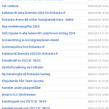
Fel i utskick
2024-03-28 14:36
Kallelse till extra årsmöte 2024 för Röbäcks IF
2024-03-28 14:18
Röbäcks Arena AB söker fastighetsskötare - deltid
2024-03-25 10:32
Nya medlemsavgifter 2024
2024-03-21 11:06
SISU bjuder in alla ledare till Ledarforum lördag 20/4
2024-03-19 11:57
Snöskottning av konstgräsplanen inledd
2024-03-18 13:05
Sommarjobba hos Röbäcks IF
2024-03-07 20:51
Kallelse till årsmöte 2024 för Röbäcks IF
2024-02-21 17:43
Kanslikväll tis 20/2 kl. 18-20
2024-02-12 13:56
Idrottsförsäkring via Folksam
2024-01-24 15:07
Ny tränartrojka till Röbäcks herrlag
2024-01-18 09:19
Erbjudande från Team Sportia
2024-01-16 12:20
Kansliet under juluppehållet
2023-12-21 14:20
Avtal m SJ/ Idrottsresan
2023-12-14 12:00
Kansliöppet ons 20/12 kl. 18-20
2023-12-14 11:51
Kansliet öppet ons 29/11 kl. 18-20
2023-11-23 21:38