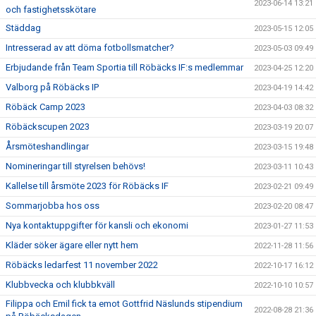
2023-06-14 13:21
och fastighetsskötare
Städdag
2023-05-15 12:05
Intresserad av att döma fotbollsmatcher?
2023-05-03 09:49
Erbjudande från Team Sportia till Röbäcks IF:s medlemmar
2023-04-25 12:20
Valborg på Röbäcks IP
2023-04-19 14:42
Röbäck Camp 2023
2023-04-03 08:32
Röbäckscupen 2023
2023-03-19 20:07
Årsmöteshandlingar
2023-03-15 19:48
Nomineringar till styrelsen behövs!
2023-03-11 10:43
Kallelse till årsmöte 2023 för Röbäcks IF
2023-02-21 09:49
Sommarjobba hos oss
2023-02-20 08:47
Nya kontaktuppgifter för kansli och ekonomi
2023-01-27 11:53
Kläder söker ägare eller nytt hem
2022-11-28 11:56
Röbäcks ledarfest 11 november 2022
2022-10-17 16:12
Klubbvecka och klubbkväll
2022-10-10 10:57
Filippa och Emil fick ta emot Gottfrid Näslunds stipendium
2022-08-28 21:36