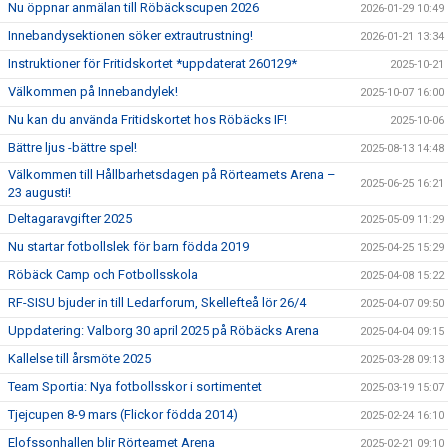
Nu öppnar anmälan till Röbäckscupen 2026
2026-01-29 10:49
Innebandysektionen söker extrautrustning!
2026-01-21 13:34
Instruktioner för Fritidskortet *uppdaterat 260129*
2025-10-21
Välkommen på Innebandylek!
2025-10-07 16:00
Nu kan du använda Fritidskortet hos Röbäcks IF!
2025-10-06
Bättre ljus -bättre spel!
2025-08-13 14:48
Välkommen till Hållbarhetsdagen på Rörteamets Arena –
2025-06-25 16:21
23 augusti!
Deltagaravgifter 2025
2025-05-09 11:29
Nu startar fotbollslek för barn födda 2019
2025-04-25 15:29
Röbäck Camp och Fotbollsskola
2025-04-08 15:22
RF-SISU bjuder in till Ledarforum, Skellefteå lör 26/4
2025-04-07 09:50
Uppdatering: Valborg 30 april 2025 på Röbäcks Arena
2025-04-04 09:15
Kallelse till årsmöte 2025
2025-03-28 09:13
Team Sportia: Nya fotbollsskor i sortimentet
2025-03-19 15:07
Tjejcupen 8-9 mars (Flickor födda 2014)
2025-02-24 16:10
Elofssonhallen blir Rörteamet Arena
2025-02-21 09:10