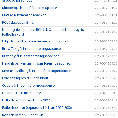
Städdag på söndag
2017-10-13 11:24
Klubberbjudande från Team Sportia!
2017-09-20 14:00
Matsedel kommande veckor
2017-06-16 14:34
Röbäckscupen är här!
2017-06-07 14:20
Norrmejerier sponsrar Röbäck Camp och Landslagets
2017-06-01 09:00
Fotbollsskola!
Erbjudande till spelare, ledare och föräldrar!
2017-05-26 09:00
Bro & Tak går in som föreningssponsor
2017-05-24 09:00
Bravida går in som föreningssponsor
2017-05-17 09:00
Handelsbanken går in som föreningssponsor
2017-05-12 09:00
Smetana Måleri går in som föreningssponsor
2017-05-09 08:20
Föreläsning om NPF och idrott
2017-05-08 08:45
Coop går in som föreningssponsor
2017-05-05 09:00
Grattis F00/01 Innebandy!
2017-04-13 12:45
Fotbollslek för barn födda 2011!
2017-04-07 13:45
Fotbollsskolan öppnas nu för barn 2005-2006!
2017-04-03 18:40
Röbäck Camp 2017 är fullt!
2017-03-08 08:25