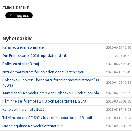
//Linda, kansliet
Nyhetsarkiv
Kansliet under sommaren!
2026-06-29 12:50
Om Fritidskortet 2026 -uppdaterad info!
2026-05-21
Bolleken startar 3 maj
2026-04-27 20:42
Nytt domarsystem för arvoden och tillsättningar
2026-04-15 18:41
Röbäcks IF söker: Ekonomi & föreningsadministratör (80-
2026-04-02 10:23
100%)
Anmälan till Röbäck Camp och Röbäcks IF Fotbollsskola
2026-04-02 10:11
Påminnelse: Årsmöte 24/3 och Ledarträff FB 25/3
2026-03-23 09:33
Kallelse till årsmöte 2026
2026-03-17 18:03
Till våra ledare: RF-SISU bjuder in Ledarforum 18 april
2026-03-12 15:23
Dragningslista Röbäckslotteriet 2025
2026-02-02 08:59