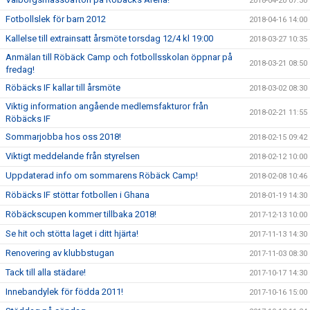
2018-04-20 07:30
Fotbollslek för barn 2012
2018-04-16 14:00
Kallelse till extrainsatt årsmöte torsdag 12/4 kl 19:00
2018-03-27 10:35
Anmälan till Röbäck Camp och fotbollsskolan öppnar på
2018-03-21 08:50
fredag!
Röbäcks IF kallar till årsmöte
2018-03-02 08:30
Viktig information angående medlemsfakturor från
2018-02-21 11:55
Röbäcks IF
Sommarjobba hos oss 2018!
2018-02-15 09:42
Viktigt meddelande från styrelsen
2018-02-12 10:00
Uppdaterad info om sommarens Röbäck Camp!
2018-02-08 10:46
Röbäcks IF stöttar fotbollen i Ghana
2018-01-19 14:30
Röbäckscupen kommer tillbaka 2018!
2017-12-13 10:00
Se hit och stötta laget i ditt hjärta!
2017-11-13 14:30
Renovering av klubbstugan
2017-11-03 08:30
Tack till alla städare!
2017-10-17 14:30
Innebandylek för födda 2011!
2017-10-16 15:00