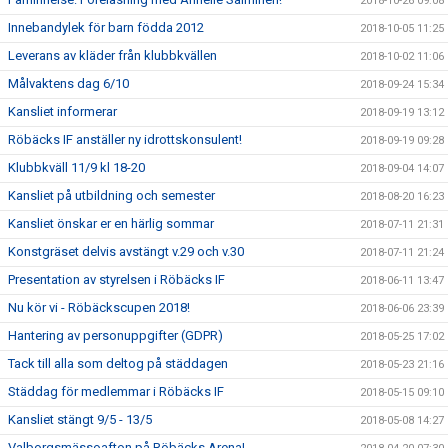
2018-10-26 09:08
Innebandylek för barn födda 2012
2018-10-05 11:25
Leverans av kläder från klubbkvällen
2018-10-02 11:06
Målvaktens dag 6/10
2018-09-24 15:34
Kansliet informerar
2018-09-19 13:12
Röbäcks IF anställer ny idrottskonsulent!
2018-09-19 09:28
Klubbkväll 11/9 kl 18-20
2018-09-04 14:07
Kansliet på utbildning och semester
2018-08-20 16:23
Kansliet önskar er en härlig sommar
2018-07-11 21:31
Konstgräset delvis avstängt v.29 och v.30
2018-07-11 21:24
Presentation av styrelsen i Röbäcks IF
2018-06-11 13:47
Nu kör vi - Röbäckscupen 2018!
2018-06-06 23:39
Hantering av personuppgifter (GDPR)
2018-05-25 17:02
Tack till alla som deltog på städdagen
2018-05-23 21:16
Städdag för medlemmar i Röbäcks IF
2018-05-15 09:10
Kansliet stängt 9/5 - 13/5
2018-05-08 14:27
Valborgsmässoafton på Röbäcks Arena!