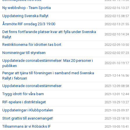
Ny webbshop - Team Sportia
2022-02-16 13:27
Uppdatering Svenska Rallyt
2022-02-15 08:57
Årsmöte RIF onsdag 23/3 19:00
2022-02-13 21:55
Det finns fortfarande platser kvar att fylla under Svenska
2022-02-10 14:24
Rallyt
Restriktionerna för idrotten tas bort
2022-02-09 10:50
Nomineringar till styrelsen
2022-02-02 07:23
Uppdaterade coronabestämmelser: Max 20 personer i
2022-01-10 19:17
publiken
Pengar att tjäna till föreningen i samband med Svenska
2021-12-14 16:56
Rallyt i februari
Uppdaterade coronabestämmelser
2021-12-09 08:58
Trygg idrott för våra barn
2021-12-01 12:44
RIF-spelare i distriktslaget
2021-10-29 13:27
Uppdateringar i Klubbportalen
2021-10-25 09:37
Stort grattis till avancemanget!
2021-10-23 18:10
Tillsammans är vi Röbäcks IF
2021-10-05 15:41