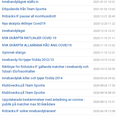
Innebandylägret ställs in.
2021-01-21 10:21
Erbjudande från Team Sportia
2021-01-02 13:42
Röbäcks IF pausar all inomhusidrott
2020-12-21 20:40
Nya skärpta riktlinjer Covid19
2020-12-20 11:22
Innebandyläger
2020-12-16 10:21
NYA SKÄRPTA RIKTLINJER COVID 19
2020-11-10 21:11
NYA SKÄRPTA ALLMÄNNA RÅD ANG COVID19
2020-11-10 15:42
Gymmet stängs
2020-11-10 15:21
Innebandy för tjejer födda 2012/13
2020-10-19 10:45
Riktlinjer för Röbäcks IF gällande matcher i innebandy och
2020-10-15 20:35
futsal i Elofssonhallen
Innebandylek killar och tjejer födda 2014
2020-09-24 09:56
Klubbvecka på Team Sportia
2020-08-26 17:50
Klubbvecka på Team Sportia
2020-08-18 08:29
Uppdaterade bestämmelser med anledning av corona -
2020-08-12 15:51
publik på matcher max 50 åskådare
Röbäcks IF söker innebandytränare!
2020-06-18 12:08