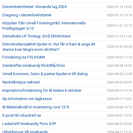
Decemberlotteriet: Vinnande lag 2024
2025-01-14 10:03
Dragning i decemberlotteriet
2025-01-10 13:19
Inbjudan från Umeå Föreningsråd: Internationella
2024-11-21 12:12
Frivilligdagen 5/12
Samarbete UF företag: Små Elitidrottare
2024-11-19 11:26
Demokratiprojektet bjuder in: Hur får vi barn & unga att
2024-10-31 09:29
stanna kvar längre inom idrotten?
Försäkring via FOLKSAM
2024-10-02 11:19
Serieträffar innebandy Röd/Blå/Grön
2024-09-28 14:47
Umeå kommun, Gator & parker bjuder in till dialog
2024-09-24 15:39
Nyckelknippa saknas!
2024-09-23 09:09
Inspirationsföreläsning för IB ledare 6 oktober
2024-09-19 14:14
Ny information om lagkassor
2024-09-17 10:01
IB Materialkväll m inventering, tors 12/9
2024-09-06 14:19
E-post till robacksif.se
2024-09-01 14:27
Ledarträff Innebandy *tors 5/9*
2024-08-29 09:05
Utbildningar VB innebandy
2024-08-22 13:10