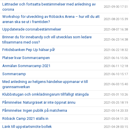
Lättnader och fortsatta bestämmelser med anledning av
2021-09-30 17:51
corona
Workshop för utveckling av Röbäcks Arena – hur vill du att
2021-08-20 15:39
arenan ska se ut i framtiden?
Uppdaterade coronabestämmelser
2021-08-07 16:38
Brinner du för innebandy och vill utvecklas som ledare
2021-06-23 14:38
tillsammans med oss?
Fritidsbanken Pep Up hälsar på!
2021-06-22 18:32
Platser kvar Sommarcampen
2021-06-16 15:06
Anmälan Sommarcamp 2021
2021-06-11 12:18
Sommarcamp
2021-06-10 15:17
Med anledning av helgens händelse uppmanar vi till
2021-06-03 15:40
grannsamverkan
Klubbstugan och omklädningsrum tillfälligt stängda
2021-05-31 10:26
Påminnelse: Naturgräset är inte öppnat ännu
2021-05-25 18:19
Påminnelse: Ingen publik på matcherna
2021-05-14 20:33
Röbäck Camp 2021 ställs in
2021-05-04 11:25
Länk till uppstartsmöte bollek
2021-04-28 00:15