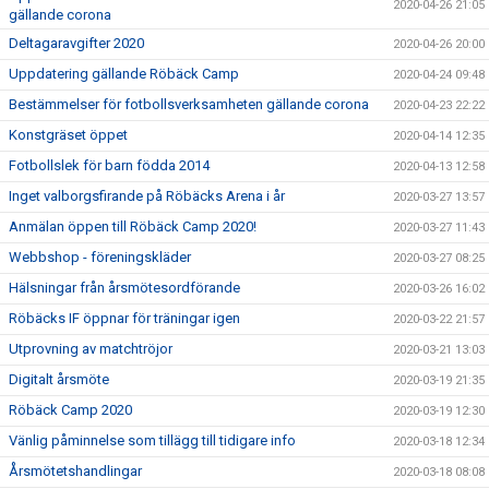
2020-04-26 21:05
gällande corona
Deltagaravgifter 2020
2020-04-26 20:00
Uppdatering gällande Röbäck Camp
2020-04-24 09:48
Bestämmelser för fotbollsverksamheten gällande corona
2020-04-23 22:22
Konstgräset öppet
2020-04-14 12:35
Fotbollslek för barn födda 2014
2020-04-13 12:58
Inget valborgsfirande på Röbäcks Arena i år
2020-03-27 13:57
Anmälan öppen till Röbäck Camp 2020!
2020-03-27 11:43
Webbshop - föreningskläder
2020-03-27 08:25
Hälsningar från årsmötesordförande
2020-03-26 16:02
Röbäcks IF öppnar för träningar igen
2020-03-22 21:57
Utprovning av matchtröjor
2020-03-21 13:03
Digitalt årsmöte
2020-03-19 21:35
Röbäck Camp 2020
2020-03-19 12:30
Vänlig påminnelse som tillägg till tidigare info
2020-03-18 12:34
Årsmötetshandlingar
2020-03-18 08:08