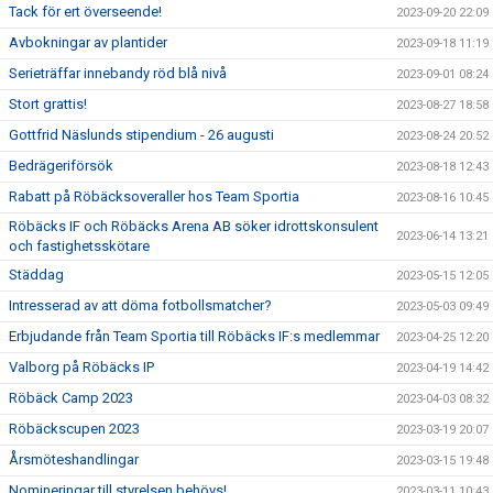
Tack för ert överseende!
2023-09-20 22:09
Avbokningar av plantider
2023-09-18 11:19
Serieträffar innebandy röd blå nivå
2023-09-01 08:24
Stort grattis!
2023-08-27 18:58
Gottfrid Näslunds stipendium - 26 augusti
2023-08-24 20:52
Bedrägeriförsök
2023-08-18 12:43
Rabatt på Röbäcksoveraller hos Team Sportia
2023-08-16 10:45
Röbäcks IF och Röbäcks Arena AB söker idrottskonsulent
2023-06-14 13:21
och fastighetsskötare
Städdag
2023-05-15 12:05
Intresserad av att döma fotbollsmatcher?
2023-05-03 09:49
Erbjudande från Team Sportia till Röbäcks IF:s medlemmar
2023-04-25 12:20
Valborg på Röbäcks IP
2023-04-19 14:42
Röbäck Camp 2023
2023-04-03 08:32
Röbäckscupen 2023
2023-03-19 20:07
Årsmöteshandlingar
2023-03-15 19:48
Nomineringar till styrelsen behövs!
2023-03-11 10:43