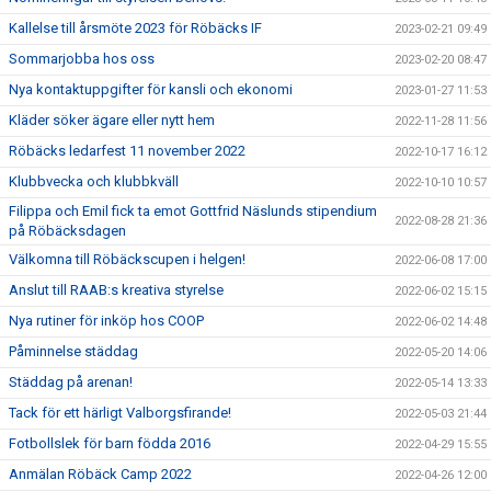
Kallelse till årsmöte 2023 för Röbäcks IF
2023-02-21 09:49
Sommarjobba hos oss
2023-02-20 08:47
Nya kontaktuppgifter för kansli och ekonomi
2023-01-27 11:53
Kläder söker ägare eller nytt hem
2022-11-28 11:56
Röbäcks ledarfest 11 november 2022
2022-10-17 16:12
Klubbvecka och klubbkväll
2022-10-10 10:57
Filippa och Emil fick ta emot Gottfrid Näslunds stipendium
2022-08-28 21:36
på Röbäcksdagen
Välkomna till Röbäckscupen i helgen!
2022-06-08 17:00
Anslut till RAAB:s kreativa styrelse
2022-06-02 15:15
Nya rutiner för inköp hos COOP
2022-06-02 14:48
Påminnelse städdag
2022-05-20 14:06
Städdag på arenan!
2022-05-14 13:33
Tack för ett härligt Valborgsfirande!
2022-05-03 21:44
Fotbollslek för barn födda 2016
2022-04-29 15:55
Anmälan Röbäck Camp 2022
2022-04-26 12:00