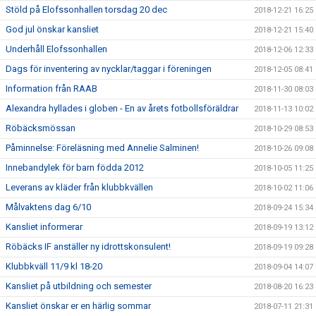
Stöld på Elofssonhallen torsdag 20 dec
2018-12-21 16:25
God jul önskar kansliet
2018-12-21 15:40
Underhåll Elofssonhallen
2018-12-06 12:33
Dags för inventering av nycklar/taggar i föreningen
2018-12-05 08:41
Information från RAAB
2018-11-30 08:03
Alexandra hyllades i globen - En av årets fotbollsföräldrar
2018-11-13 10:02
Röbäcksmössan
2018-10-29 08:53
Påminnelse: Föreläsning med Annelie Salminen!
2018-10-26 09:08
Innebandylek för barn födda 2012
2018-10-05 11:25
Leverans av kläder från klubbkvällen
2018-10-02 11:06
Målvaktens dag 6/10
2018-09-24 15:34
Kansliet informerar
2018-09-19 13:12
Röbäcks IF anställer ny idrottskonsulent!
2018-09-19 09:28
Klubbkväll 11/9 kl 18-20
2018-09-04 14:07
Kansliet på utbildning och semester
2018-08-20 16:23
Kansliet önskar er en härlig sommar
2018-07-11 21:31