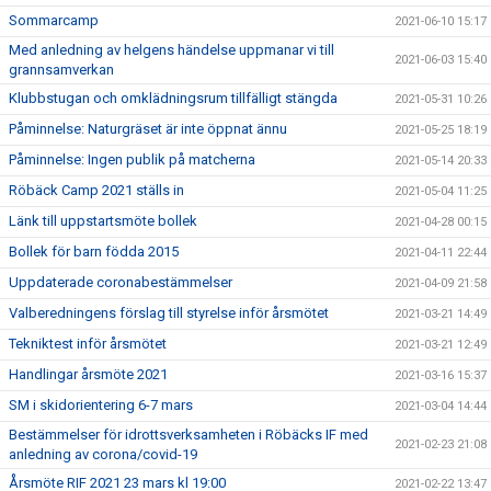
Sommarcamp
2021-06-10 15:17
Med anledning av helgens händelse uppmanar vi till
2021-06-03 15:40
grannsamverkan
Klubbstugan och omklädningsrum tillfälligt stängda
2021-05-31 10:26
Påminnelse: Naturgräset är inte öppnat ännu
2021-05-25 18:19
Påminnelse: Ingen publik på matcherna
2021-05-14 20:33
Röbäck Camp 2021 ställs in
2021-05-04 11:25
Länk till uppstartsmöte bollek
2021-04-28 00:15
Bollek för barn födda 2015
2021-04-11 22:44
Uppdaterade coronabestämmelser
2021-04-09 21:58
Valberedningens förslag till styrelse inför årsmötet
2021-03-21 14:49
Tekniktest inför årsmötet
2021-03-21 12:49
Handlingar årsmöte 2021
2021-03-16 15:37
SM i skidorientering 6-7 mars
2021-03-04 14:44
Bestämmelser för idrottsverksamheten i Röbäcks IF med
2021-02-23 21:08
anledning av corona/covid-19
Årsmöte RIF 2021 23 mars kl 19:00
2021-02-22 13:47