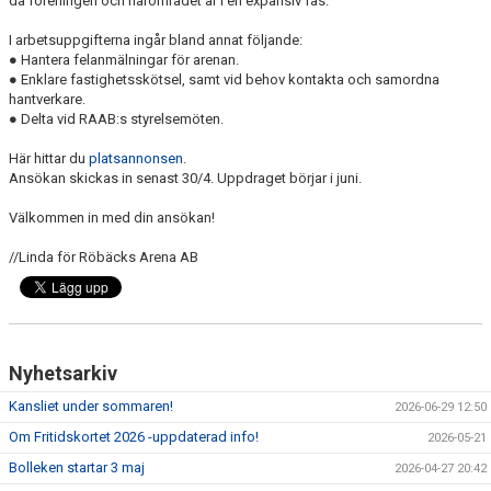
då föreningen och närområdet är i en expansiv fas.
I arbetsuppgifterna ingår bland annat följande:
● Hantera felanmälningar för arenan.
● Enklare fastighetsskötsel, samt vid behov kontakta och samordna
hantverkare.
● Delta vid RAAB:s styrelsemöten.
Här hittar du
platsannonsen
.
Ansökan skickas in senast 30/4. Uppdraget börjar i juni.
Välkommen in med din ansökan!
//Linda för Röbäcks Arena AB
Nyhetsarkiv
Kansliet under sommaren!
2026-06-29 12:50
Om Fritidskortet 2026 -uppdaterad info!
2026-05-21
Bolleken startar 3 maj
2026-04-27 20:42