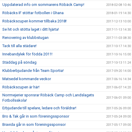
Uppdaterad info om sommarens Röbäck Camp!
2018-02-08 10:46
Röbäcks IF stöttar fotbollen i Ghana
2018-01-19 14:30
Röbäckscupen kommer tillbaka 2018!
2017-12-13 10:00
Se hit och stötta laget i ditt hjärta!
2017-11-13 14:30
Renovering av klubbstugan
2017-11-03 08:30
Tack till alla städare!
2017-10-17 14:30
Innebandylek för födda 2011!
2017-10-16 15:00
Städdag på söndag
2017-10-13 11:24
Klubberbjudande från Team Sportia!
2017-09-20 14:00
Matsedel kommande veckor
2017-06-16 14:34
Röbäckscupen är här!
2017-06-07 14:20
Norrmejerier sponsrar Röbäck Camp och Landslagets
2017-06-01 09:00
Fotbollsskola!
Erbjudande till spelare, ledare och föräldrar!
2017-05-26 09:00
Bro & Tak går in som föreningssponsor
2017-05-24 09:00
Bravida går in som föreningssponsor
2017-05-17 09:00