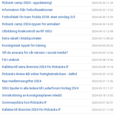
Röbäck camp 2024 - uppdatering!
2024-05-24 11:24
Information från fotbollssektionen
2024-05-22 12:52
Fotbollslek för barn födda 2018 -start söndag 5/5
2024-04-30 12:32
Röbäck camp 2024 öppen för anmälan!
2024-04-24 16:02
Utbildning Knäkontroll via RF SISU
2024-04-15 12:48
Extra rabatt i klubbportalen
2024-04-12 08:20
Konstgräset öppet för träning
2024-04-09 09:25
Vill du ansvara för vår närvaro i social media?
2024-04-03 12:56
Fel i utskick
2024-03-28 14:36
Kallelse till extra årsmöte 2024 för Röbäcks IF
2024-03-28 14:18
Röbäcks Arena AB söker fastighetsskötare - deltid
2024-03-25 10:32
Nya medlemsavgifter 2024
2024-03-21 11:06
SISU bjuder in alla ledare till Ledarforum lördag 20/4
2024-03-19 11:57
Snöskottning av konstgräsplanen inledd
2024-03-18 13:05
Sommarjobba hos Röbäcks IF
2024-03-07 20:51
Kallelse till årsmöte 2024 för Röbäcks IF
2024-02-21 17:43