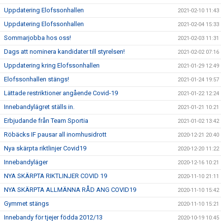
Uppdatering Elofssonhallen
2021-02-10 11:43
Uppdatering Elofssonhallen
2021-02-04 15:33
Sommarjobba hos oss!
2021-02-03 11:31
Dags att nominera kandidater till styrelsen!
2021-02-02 07:16
Uppdatering kring Elofssonhallen
2021-01-29 12:49
Elofssonhallen stängs!
2021-01-24 19:57
Lättade restriktioner angående Covid-19
2021-01-22 12:24
Innebandylägret ställs in.
2021-01-21 10:21
Erbjudande från Team Sportia
2021-01-02 13:42
Röbäcks IF pausar all inomhusidrott
2020-12-21 20:40
Nya skärpta riktlinjer Covid19
2020-12-20 11:22
Innebandyläger
2020-12-16 10:21
NYA SKÄRPTA RIKTLINJER COVID 19
2020-11-10 21:11
NYA SKÄRPTA ALLMÄNNA RÅD ANG COVID19
2020-11-10 15:42
Gymmet stängs
2020-11-10 15:21
Innebandy för tjejer födda 2012/13
2020-10-19 10:45