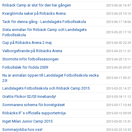
Röbäck Camp är slut för den här gången
2015-06-26 16:47
Kvarglömda saker på Röbäcks Arena
2015-06-23 10:10
Tack för denna gång - Landslagets Fotbollsskola
2015-06-17 18:06
Sista anmälan för Röbäck Camp och Landslagets
2015-05-25 17:10
Fotbollsskola
Cup på Röbäcks Arena 2 maj
2015-04-30 22:29
Valborgsfirande på Röbäcks Arena
2015-04-23 11:21
Stormöte inför fotbollssäsongen
2015-04-20 13:11
Fotbollslek för födda 2009
2015-04-20 09:07
Nu är anmälan öppen till Landslaget Fotbollsskola vecka
2015-04-17 09:21
25!
Landslagets Fotbollsskola och Röbäck Camp 2015
2015-03-25 14:27
Grattis Flickor 02/03 Innebandy!
2015-03-18 11:12
Sommarens schema för konstgräset
2015-03-17 10:44
Röbäcks IF´s officiella supportertröja
2015-03-10 09:09
Inget Milan Junior Camp 2015
2015-03-05 15:31
Sommarjobba hos oss!
2015-02-23 10:33