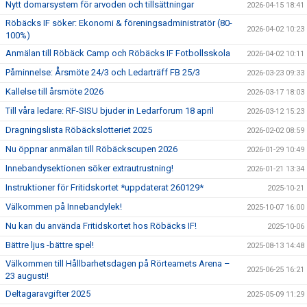
Nytt domarsystem för arvoden och tillsättningar
2026-04-15 18:41
Röbäcks IF söker: Ekonomi & föreningsadministratör (80-
2026-04-02 10:23
100%)
Anmälan till Röbäck Camp och Röbäcks IF Fotbollsskola
2026-04-02 10:11
Påminnelse: Årsmöte 24/3 och Ledarträff FB 25/3
2026-03-23 09:33
Kallelse till årsmöte 2026
2026-03-17 18:03
Till våra ledare: RF-SISU bjuder in Ledarforum 18 april
2026-03-12 15:23
Dragningslista Röbäckslotteriet 2025
2026-02-02 08:59
Nu öppnar anmälan till Röbäckscupen 2026
2026-01-29 10:49
Innebandysektionen söker extrautrustning!
2026-01-21 13:34
Instruktioner för Fritidskortet *uppdaterat 260129*
2025-10-21
Välkommen på Innebandylek!
2025-10-07 16:00
Nu kan du använda Fritidskortet hos Röbäcks IF!
2025-10-06
Bättre ljus -bättre spel!
2025-08-13 14:48
Välkommen till Hållbarhetsdagen på Rörteamets Arena –
2025-06-25 16:21
23 augusti!
Deltagaravgifter 2025
2025-05-09 11:29