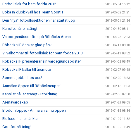
Fotbollslek för barn födda 2012
2019-05-04 15:12
Boka in klubbkväll hos Team Sportia
2019-05-02 21:21
Den ”nya” fotbollssektionen har startat upp
2019-05-01 21:34
Kansliet håller stängt
2019-04-30 08:11
Valborgsmässoafton på Röbäcks Arena!
2019-04-23 12:23
Röbäcks IF önskar glad påsk
2019-04-17 08:10
Vi välkomnar till fotbollslek för barn födda 2013
2019-04-11 08:32
Röbäcks IF presenterar sin värdegrundsposter
2019-04-02 08:49
Röbäcks IF kallar till årsmöte
2019-02-27 09:48
Sommarjobba hos oss!
2019-02-20 13:53
Anmälan öppen till Röbäckscupen!
2019-02-13 11:03
Kansliet håller stängt - utbildning
2019-02-06 07:50
Arenavärdskap
2019-01-29 09:05
Blodomloppet - Anmälan är nu öppen
2019-01-15 08:34
Elofssonhallen är klar
2019-01-09 11:32
God fortsättning!
2019-01-02 11:49