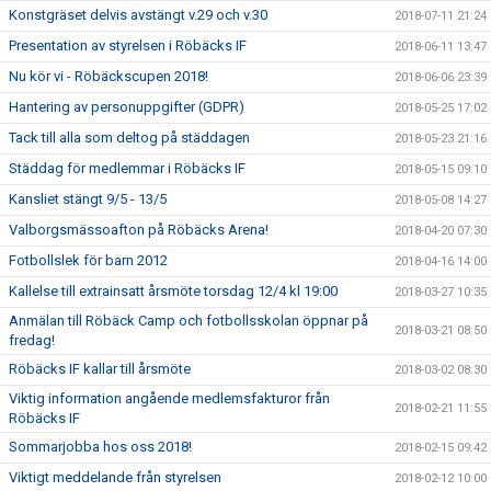
Konstgräset delvis avstängt v.29 och v.30
2018-07-11 21:24
Presentation av styrelsen i Röbäcks IF
2018-06-11 13:47
Nu kör vi - Röbäckscupen 2018!
2018-06-06 23:39
Hantering av personuppgifter (GDPR)
2018-05-25 17:02
Tack till alla som deltog på städdagen
2018-05-23 21:16
Städdag för medlemmar i Röbäcks IF
2018-05-15 09:10
Kansliet stängt 9/5 - 13/5
2018-05-08 14:27
Valborgsmässoafton på Röbäcks Arena!
2018-04-20 07:30
Fotbollslek för barn 2012
2018-04-16 14:00
Kallelse till extrainsatt årsmöte torsdag 12/4 kl 19:00
2018-03-27 10:35
Anmälan till Röbäck Camp och fotbollsskolan öppnar på
2018-03-21 08:50
fredag!
Röbäcks IF kallar till årsmöte
2018-03-02 08:30
Viktig information angående medlemsfakturor från
2018-02-21 11:55
Röbäcks IF
Sommarjobba hos oss 2018!
2018-02-15 09:42
Viktigt meddelande från styrelsen
2018-02-12 10:00