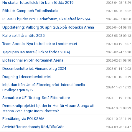
Nu startar fotbollslek för barn födda 2019
2025-04-25 15:29
Röbäck Camp och Fotbollsskola
2025-04-08 15:22
RF-SISU bjuder in till Ledarforum, Skellefteå lör 26/4
2025-04-07 09:50
Uppdatering: Valborg 30 april 2025 på Röbäcks Arena
2025-04-04 09:15
Kallelse till årsmöte 2025
2025-03-28 09:13
Team Sportia: Nya fotbollsskor i sortimentet
2025-03-19 15:07
Tjejcupen 8-9 mars (Flickor födda 2014)
2025-02-24 16:10
Elofssonhallen blir Rörteamet Arena
2025-02-21 09:10
Decemberlotteriet: Vinnande lag 2024
2025-01-14 10:03
Dragning i decemberlotteriet
2025-01-10 13:19
Inbjudan från Umeå Föreningsråd: Internationella
2024-11-21 12:12
Frivilligdagen 5/12
Samarbete UF företag: Små Elitidrottare
2024-11-19 11:26
Demokratiprojektet bjuder in: Hur får vi barn & unga att
2024-10-31 09:29
stanna kvar längre inom idrotten?
Försäkring via FOLKSAM
2024-10-02 11:19
Serieträffar innebandy Röd/Blå/Grön
2024-09-28 14:47