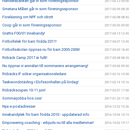
Handelsbanken går in som föreningssponsor
2017-05-12 09:00
Smetana Måleri går in som föreningssponsor
2017-05-09 08:20
Föreläsning om NPF och idrott
2017-05-08 08:45
Coop går in som föreningssponsor
2017-05-05 09:00
Grattis F00/01 Innebandy!
2017-04-13 12:45
Fotbollslek för barn födda 2011!
2017-04-07 13:45
Fotbollsskolan öppnas nu för barn 2005-2006!
2017-04-03 18:40
Röbäck Camp 2017 är fullt!
2017-03-08 08:25
Nu öppnar vi anmälan till sommarens arrangemang!
2017-03-06 09:00
Röbäcks IF söker organisationsledare
2017-02-16 10:00
Taekwondotävling i Elofssonhallen på lördag!
2017-02-14 10:16
Röbäckscupen 10-11 juni!
2017-02-07 17:00
Sommarjobba hos oss!
2017-01-23 11:00
Nya e-postadresser
2016-12-22 10:26
Innebandylek för barn födda 2010 - uppdaterad info
2016-10-04 10:15
Empowering coaching - erbjuds nu till alla medlemmar!
2016-10-02 19:17