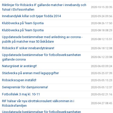
Riktlinjer för Röbäcks IF gällande matcher i innebandy och
2020-10-15 20:35
futsal i Elofssonhallen
Innebandylek killar och tjejer födda 2014
2020-09-24 09:56
Klubbvecka på Team Sportia
2020-08-26 17:50
Klubbvecka på Team Sportia
2020-08-18 08:29
Uppdaterade bestämmelser med anledning av corona -
2020-08-12 15:51
publik på matcher max 50 åskådare
Röbäcks IF söker innebandytränare!
2020-06-18 12:08
Uppdaterade bestämmelser för fotbollsverksamheten
2020-06-12 23:08
gällande corona
Naturgräset är avstängt!
2020-06-03 09:24
Städvecka på arenan med laguppgifter
2020-05-25 07:39
Röbäckscupen inställd!
2020-05-05 15:23
Seriepremiär för damjuniorerna!
2020-05-05 12:37
Fotbollslek 3 maj kl. 10-11
2020-05-02 21:16
RIF hälsar vår nya idrottskonsulent välkommen in i
2020-04-27 08:45
Röbäcksfamiljen
Uppdaterade bestämmelser för fotbollsverksamheten