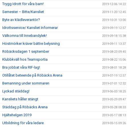
Trygg Idrott för våra barn!
2019-12-06 14:22
Semester – Bitte/Kansliet
2019-11-20 12:45
Byte av klädleverantör?
2019-10-31 13:00
Idrottsservice/ Kansliet Informerar
2019-09-19 12:57
Välkomna till Innebandylek!
2019-09-18 15:38
Höstmörker kräver bättre belysning
2019-09-11 13:37
Röbäcksdagen 1 september
2019-08-23 09:45
Klubbkväll hos Teamsportia
2019-08-22 15:06
Bra jobbat våra RIF-lag!
2019-08-01 18:28
Otillåtet beteende på Röbäcks Arena
2019-07-19 12:57
Bemanning under sommaren
2019-07-01 12:32
Lyckad städdag!
2019-06-03 18:25
Kansliets håller stängt
2019-05-29 09:47
Städdag på Röbäcks Arena
2019-05-28 08:33
Hjältehelgen 2019
2019-05-17 08:13
Utbildning för våra ledare
2019-05-15 09:26