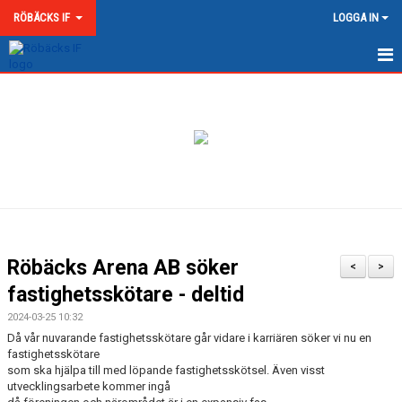
RÖBÄCKS IF
LOGGA IN
HEM
NYHETER
OM RÖBÄCKS IF
KONTAKT
DOKUMENT
Röbäcks Arena AB söker
<
>
MATCHER
fastighetsskötare - deltid
2024-03-25 10:32
MEDLEMSKAP & AVGIFTER
Då vår nuvarande fastighetsskötare går vidare i karriären söker vi nu en
fastighetsskötare
RÖBÄCKS ARENA
som ska hjälpa till med löpande fastighetsskötsel. Även visst
utvecklingsarbete kommer ingå