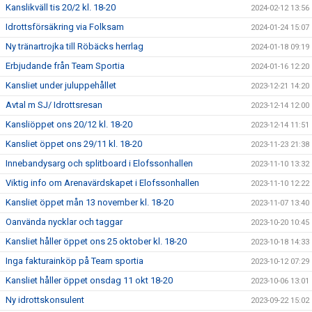
Kanslikväll tis 20/2 kl. 18-20
2024-02-12 13:56
Idrottsförsäkring via Folksam
2024-01-24 15:07
Ny tränartrojka till Röbäcks herrlag
2024-01-18 09:19
Erbjudande från Team Sportia
2024-01-16 12:20
Kansliet under juluppehållet
2023-12-21 14:20
Avtal m SJ/ Idrottsresan
2023-12-14 12:00
Kansliöppet ons 20/12 kl. 18-20
2023-12-14 11:51
Kansliet öppet ons 29/11 kl. 18-20
2023-11-23 21:38
Innebandysarg och splitboard i Elofssonhallen
2023-11-10 13:32
Viktig info om Arenavärdskapet i Elofssonhallen
2023-11-10 12:22
Kansliet öppet mån 13 november kl. 18-20
2023-11-07 13:40
Oanvända nycklar och taggar
2023-10-20 10:45
Kansliet håller öppet ons 25 oktober kl. 18-20
2023-10-18 14:33
Inga fakturainköp på Team sportia
2023-10-12 07:29
Kansliet håller öppet onsdag 11 okt 18-20
2023-10-06 13:01
Ny idrottskonsulent
2023-09-22 15:02