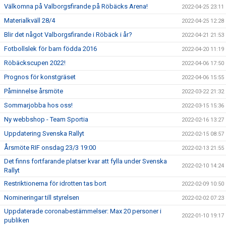
Välkomna på Valborgsfirande på Röbäcks Arena!
2022-04-25 23:11
Materialkväll 28/4
2022-04-25 12:28
Blir det något Valborgsfirande i Röbäck i år?
2022-04-21 21:53
Fotbollslek för barn födda 2016
2022-04-20 11:19
Röbäckscupen 2022!
2022-04-06 17:50
Prognos för konstgräset
2022-04-06 15:55
Påminnelse årsmöte
2022-03-22 21:32
Sommarjobba hos oss!
2022-03-15 15:36
Ny webbshop - Team Sportia
2022-02-16 13:27
Uppdatering Svenska Rallyt
2022-02-15 08:57
Årsmöte RIF onsdag 23/3 19:00
2022-02-13 21:55
Det finns fortfarande platser kvar att fylla under Svenska
2022-02-10 14:24
Rallyt
Restriktionerna för idrotten tas bort
2022-02-09 10:50
Nomineringar till styrelsen
2022-02-02 07:23
Uppdaterade coronabestämmelser: Max 20 personer i
2022-01-10 19:17
publiken