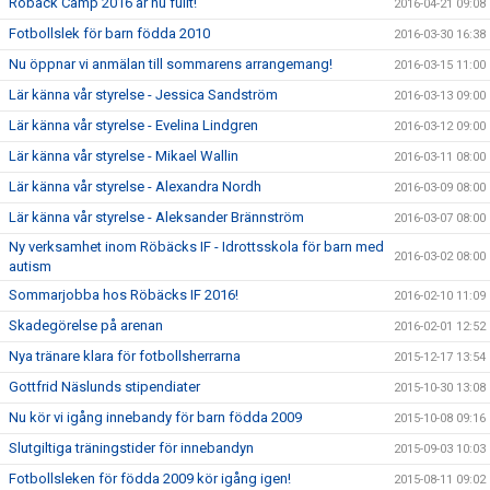
Röbäck Camp 2016 är nu fullt!
2016-04-21 09:08
Fotbollslek för barn födda 2010
2016-03-30 16:38
Nu öppnar vi anmälan till sommarens arrangemang!
2016-03-15 11:00
Lär känna vår styrelse - Jessica Sandström
2016-03-13 09:00
Lär känna vår styrelse - Evelina Lindgren
2016-03-12 09:00
Lär känna vår styrelse - Mikael Wallin
2016-03-11 08:00
Lär känna vår styrelse - Alexandra Nordh
2016-03-09 08:00
Lär känna vår styrelse - Aleksander Brännström
2016-03-07 08:00
Ny verksamhet inom Röbäcks IF - Idrottsskola för barn med
2016-03-02 08:00
autism
Sommarjobba hos Röbäcks IF 2016!
2016-02-10 11:09
Skadegörelse på arenan
2016-02-01 12:52
Nya tränare klara för fotbollsherrarna
2015-12-17 13:54
Gottfrid Näslunds stipendiater
2015-10-30 13:08
Nu kör vi igång innebandy för barn födda 2009
2015-10-08 09:16
Slutgiltiga träningstider för innebandyn
2015-09-03 10:03
Fotbollsleken för födda 2009 kör igång igen!
2015-08-11 09:02