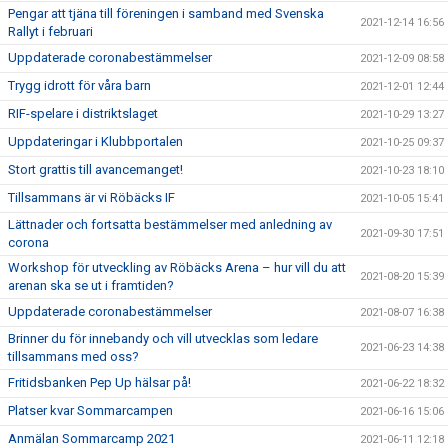
Pengar att tjäna till föreningen i samband med Svenska
2021-12-14 16:56
Rallyt i februari
Uppdaterade coronabestämmelser
2021-12-09 08:58
Trygg idrott för våra barn
2021-12-01 12:44
RIF-spelare i distriktslaget
2021-10-29 13:27
Uppdateringar i Klubbportalen
2021-10-25 09:37
Stort grattis till avancemanget!
2021-10-23 18:10
Tillsammans är vi Röbäcks IF
2021-10-05 15:41
Lättnader och fortsatta bestämmelser med anledning av
2021-09-30 17:51
corona
Workshop för utveckling av Röbäcks Arena – hur vill du att
2021-08-20 15:39
arenan ska se ut i framtiden?
Uppdaterade coronabestämmelser
2021-08-07 16:38
Brinner du för innebandy och vill utvecklas som ledare
2021-06-23 14:38
tillsammans med oss?
Fritidsbanken Pep Up hälsar på!
2021-06-22 18:32
Platser kvar Sommarcampen
2021-06-16 15:06
Anmälan Sommarcamp 2021
2021-06-11 12:18