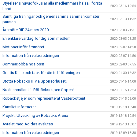
Styrelsens huvudfokus är alla medlemmars hälsa i första
2020-03-16 19:54
hand.
Samtliga träningar och gemensamma sammankomster
2020-03-13 11:32
pausas
Årsmöte RIF 24 mars 2020
2020-03-03 21:31
En enklare vardag för dig som medlem
2020-03-03 08:25
Motioner inför årsmötet
2020-02-07 14:58
Information från valberedningen
2020-02-07 14:56
Sommarjobba hos oss!
2020-02-03 07:55
Grattis Kalle och tack för din tid i föreningen
2020-01-30 16:32
Stötta Röbäcks IF via Sponsorhuset!
2020-01-16 14:08
Nu är anmälan till Röbäckscupen öppen!
2020-01-15 12:23
Röbäckstjejer som representerat Västerbotten!
2020-01-15 08:00
Kansliet informerar
2019-12-18 15:40
Projekt: Utveckling av Röbäcks Arena
2019-12-18 10:54
Avtalet med Adidas avslutas
2019-12-13 13:07
Information från valberedningen
2019-12-09 18:38