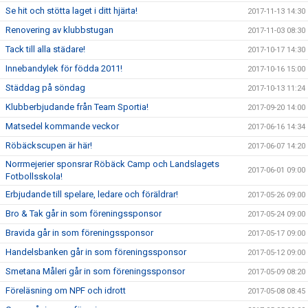
Se hit och stötta laget i ditt hjärta!
2017-11-13 14:30
Renovering av klubbstugan
2017-11-03 08:30
Tack till alla städare!
2017-10-17 14:30
Innebandylek för födda 2011!
2017-10-16 15:00
Städdag på söndag
2017-10-13 11:24
Klubberbjudande från Team Sportia!
2017-09-20 14:00
Matsedel kommande veckor
2017-06-16 14:34
Röbäckscupen är här!
2017-06-07 14:20
Norrmejerier sponsrar Röbäck Camp och Landslagets
2017-06-01 09:00
Fotbollsskola!
Erbjudande till spelare, ledare och föräldrar!
2017-05-26 09:00
Bro & Tak går in som föreningssponsor
2017-05-24 09:00
Bravida går in som föreningssponsor
2017-05-17 09:00
Handelsbanken går in som föreningssponsor
2017-05-12 09:00
Smetana Måleri går in som föreningssponsor
2017-05-09 08:20
Föreläsning om NPF och idrott
2017-05-08 08:45