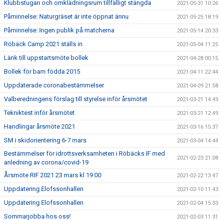
Klubbstugan och omklädningsrum tillfälligt stängda
2021-05-31 10:26
Påminnelse: Naturgräset är inte öppnat ännu
2021-05-25 18:19
Påminnelse: Ingen publik på matcherna
2021-05-14 20:33
Röbäck Camp 2021 ställs in
2021-05-04 11:25
Länk till uppstartsmöte bollek
2021-04-28 00:15
Bollek för barn födda 2015
2021-04-11 22:44
Uppdaterade coronabestämmelser
2021-04-09 21:58
Valberedningens förslag till styrelse inför årsmötet
2021-03-21 14:49
Tekniktest inför årsmötet
2021-03-21 12:49
Handlingar årsmöte 2021
2021-03-16 15:37
SM i skidorientering 6-7 mars
2021-03-04 14:44
Bestämmelser för idrottsverksamheten i Röbäcks IF med
2021-02-23 21:08
anledning av corona/covid-19
Årsmöte RIF 2021 23 mars kl 19:00
2021-02-22 13:47
Uppdatering Elofssonhallen
2021-02-10 11:43
Uppdatering Elofssonhallen
2021-02-04 15:33
Sommarjobba hos oss!
2021-02-03 11:31