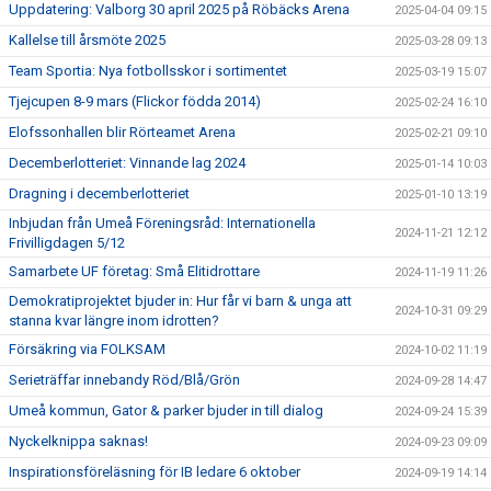
Uppdatering: Valborg 30 april 2025 på Röbäcks Arena
2025-04-04 09:15
Kallelse till årsmöte 2025
2025-03-28 09:13
Team Sportia: Nya fotbollsskor i sortimentet
2025-03-19 15:07
Tjejcupen 8-9 mars (Flickor födda 2014)
2025-02-24 16:10
Elofssonhallen blir Rörteamet Arena
2025-02-21 09:10
Decemberlotteriet: Vinnande lag 2024
2025-01-14 10:03
Dragning i decemberlotteriet
2025-01-10 13:19
Inbjudan från Umeå Föreningsråd: Internationella
2024-11-21 12:12
Frivilligdagen 5/12
Samarbete UF företag: Små Elitidrottare
2024-11-19 11:26
Demokratiprojektet bjuder in: Hur får vi barn & unga att
2024-10-31 09:29
stanna kvar längre inom idrotten?
Försäkring via FOLKSAM
2024-10-02 11:19
Serieträffar innebandy Röd/Blå/Grön
2024-09-28 14:47
Umeå kommun, Gator & parker bjuder in till dialog
2024-09-24 15:39
Nyckelknippa saknas!
2024-09-23 09:09
Inspirationsföreläsning för IB ledare 6 oktober
2024-09-19 14:14