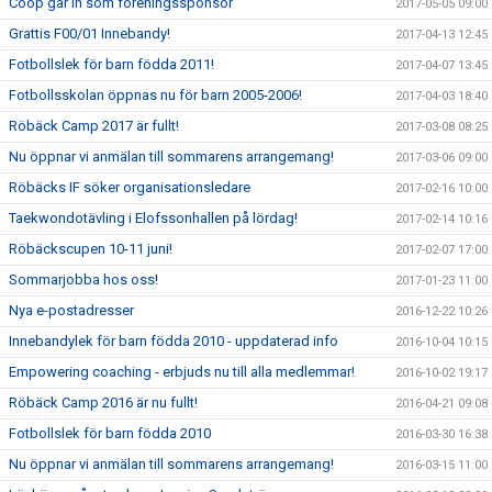
Coop går in som föreningssponsor
2017-05-05 09:00
Grattis F00/01 Innebandy!
2017-04-13 12:45
Fotbollslek för barn födda 2011!
2017-04-07 13:45
Fotbollsskolan öppnas nu för barn 2005-2006!
2017-04-03 18:40
Röbäck Camp 2017 är fullt!
2017-03-08 08:25
Nu öppnar vi anmälan till sommarens arrangemang!
2017-03-06 09:00
Röbäcks IF söker organisationsledare
2017-02-16 10:00
Taekwondotävling i Elofssonhallen på lördag!
2017-02-14 10:16
Röbäckscupen 10-11 juni!
2017-02-07 17:00
Sommarjobba hos oss!
2017-01-23 11:00
Nya e-postadresser
2016-12-22 10:26
Innebandylek för barn födda 2010 - uppdaterad info
2016-10-04 10:15
Empowering coaching - erbjuds nu till alla medlemmar!
2016-10-02 19:17
Röbäck Camp 2016 är nu fullt!
2016-04-21 09:08
Fotbollslek för barn födda 2010
2016-03-30 16:38
Nu öppnar vi anmälan till sommarens arrangemang!
2016-03-15 11:00