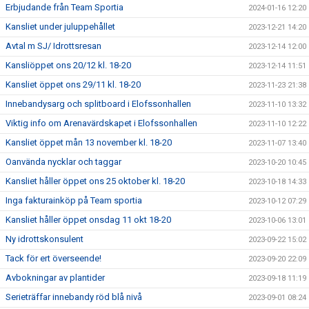
Erbjudande från Team Sportia
2024-01-16 12:20
Kansliet under juluppehållet
2023-12-21 14:20
Avtal m SJ/ Idrottsresan
2023-12-14 12:00
Kansliöppet ons 20/12 kl. 18-20
2023-12-14 11:51
Kansliet öppet ons 29/11 kl. 18-20
2023-11-23 21:38
Innebandysarg och splitboard i Elofssonhallen
2023-11-10 13:32
Viktig info om Arenavärdskapet i Elofssonhallen
2023-11-10 12:22
Kansliet öppet mån 13 november kl. 18-20
2023-11-07 13:40
Oanvända nycklar och taggar
2023-10-20 10:45
Kansliet håller öppet ons 25 oktober kl. 18-20
2023-10-18 14:33
Inga fakturainköp på Team sportia
2023-10-12 07:29
Kansliet håller öppet onsdag 11 okt 18-20
2023-10-06 13:01
Ny idrottskonsulent
2023-09-22 15:02
Tack för ert överseende!
2023-09-20 22:09
Avbokningar av plantider
2023-09-18 11:19
Serieträffar innebandy röd blå nivå
2023-09-01 08:24