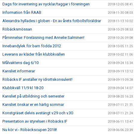
Dags för inventering av nycklar/taggar i föreningen
2018-12-05 08:41
Information från RAAB
2018-11-30 08:03
Alexandra hyllades i globen - En av årets fotbollsföräldrar
2018-11-13 10:02
Röbäcksmössan
2018-10-29 08:53
Påminnelse: Föreläsning med Annelie Salminen!
2018-10-26 09:08
Innebandylek för barn födda 2012
2018-10-05 11:25
Leverans av kläder från klubbkvällen
2018-10-02 11:06
Målvaktens dag 6/10
2018-09-24 15:34
Kansliet informerar
2018-09-19 13:12
Röbäcks IF anställer ny idrottskonsulent!
2018-09-19 09:28
Klubbkväll 11/9 kl 18-20
2018-09-04 14:07
Kansliet på utbildning och semester
2018-08-20 16:23
Kansliet önskar er en härlig sommar
2018-07-11 21:31
Konstgräset delvis avstängt v.29 och v.30
2018-07-11 21:24
Presentation av styrelsen i Röbäcks IF
2018-06-11 13:47
Nu kör vi - Röbäckscupen 2018!
2018-06-06 23:39