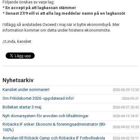
Följande önskas av varje lag:
*
En accept på att lagkassan stämmer
*
Senast 27/9 vill vi att alla lag meddelar namn på en lagkassör
I tillägg så avslutades Oxceed i maj när vi bytte ekonomibyrå. Mer
information kommer om detta under höstens ekonomimöte.
//Linda, kansliet
Nyhetsarkiv
Kansliet under sommaren!
2026-06-29 12:50
Om Fritidskortet 2026 -uppdaterad info!
2026-05-21
Bolleken startar 3 maj
2026-04-27 20:42
Nytt domarsystem för arvoden och tillsättningar
2026-04-15 18:41
Röbäcks IF söker: Ekonomi & föreningsadministratör (80-
2026-04-02 10:23
100%)
Anmälan till Röbäck Camp och Röbäcks IF Fotbollsskola
2026-04-02 10:11