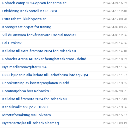
Röbäck camp 2024 öppen för anmälan!
2024-04-24 16:02
Utbildning Knäkontroll via RF SISU
2024-04-15 12:48
Extra rabatt i klubbportalen
2024-04-12 08:20
Konstgräset öppet för träning
2024-04-09 09:25
Vill du ansvara för vår närvaro i social media?
2024-04-03 12:56
Fel i utskick
2024-03-28 14:36
Kallelse till extra årsmöte 2024 för Röbäcks IF
2024-03-28 14:18
Röbäcks Arena AB söker fastighetsskötare - deltid
2024-03-25 10:32
Nya medlemsavgifter 2024
2024-03-21 11:06
SISU bjuder in alla ledare till Ledarforum lördag 20/4
2024-03-19 11:57
Snöskottning av konstgräsplanen inledd
2024-03-18 13:05
Sommarjobba hos Röbäcks IF
2024-03-07 20:51
Kallelse till årsmöte 2024 för Röbäcks IF
2024-02-21 17:43
Kanslikväll tis 20/2 kl. 18-20
2024-02-12 13:56
Idrottsförsäkring via Folksam
2024-01-24 15:07
Ny tränartrojka till Röbäcks herrlag
2024-01-18 09:19