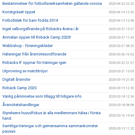
Bestämmelser för fotbollsverksamheten gällande corona
2020-04-23 22:22
Konstgräset öppet
2020-04-14 12:35
Fotbollslek för barn födda 2014
2020-04-13 12:58
Inget valborgsfirande på Röbäcks Arena i år
2020-03-27 13:57
Anmälan öppen till Röbäck Camp 2020!
2020-03-27 11:43
Webbshop - föreningskläder
2020-03-27 08:25
Hälsningar från årsmötesordförande
2020-03-26 16:02
Röbäcks IF öppnar för träningar igen
2020-03-22 21:57
Utprovning av matchtröjor
2020-03-21 13:03
Digitalt årsmöte
2020-03-19 21:35
Röbäck Camp 2020
2020-03-19 12:30
Vänlig påminnelse som tillägg till tidigare info
2020-03-18 12:34
Årsmötetshandlingar
2020-03-18 08:08
Styrelsens huvudfokus är alla medlemmars hälsa i första
2020-03-16 19:54
hand.
Samtliga träningar och gemensamma sammankomster
2020-03-13 11:32
pausas