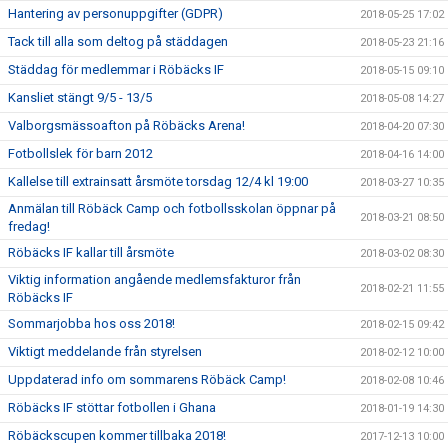
Hantering av personuppgifter (GDPR)
2018-05-25 17:02
Tack till alla som deltog på städdagen
2018-05-23 21:16
Städdag för medlemmar i Röbäcks IF
2018-05-15 09:10
Kansliet stängt 9/5 - 13/5
2018-05-08 14:27
Valborgsmässoafton på Röbäcks Arena!
2018-04-20 07:30
Fotbollslek för barn 2012
2018-04-16 14:00
Kallelse till extrainsatt årsmöte torsdag 12/4 kl 19:00
2018-03-27 10:35
Anmälan till Röbäck Camp och fotbollsskolan öppnar på
2018-03-21 08:50
fredag!
Röbäcks IF kallar till årsmöte
2018-03-02 08:30
Viktig information angående medlemsfakturor från
2018-02-21 11:55
Röbäcks IF
Sommarjobba hos oss 2018!
2018-02-15 09:42
Viktigt meddelande från styrelsen
2018-02-12 10:00
Uppdaterad info om sommarens Röbäck Camp!
2018-02-08 10:46
Röbäcks IF stöttar fotbollen i Ghana
2018-01-19 14:30
Röbäckscupen kommer tillbaka 2018!
2017-12-13 10:00