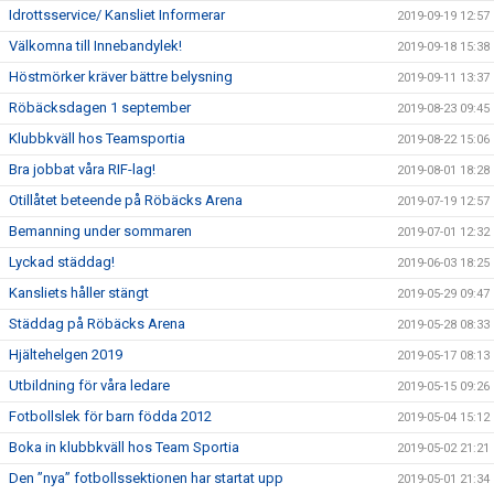
Idrottsservice/ Kansliet Informerar
2019-09-19 12:57
Välkomna till Innebandylek!
2019-09-18 15:38
Höstmörker kräver bättre belysning
2019-09-11 13:37
Röbäcksdagen 1 september
2019-08-23 09:45
Klubbkväll hos Teamsportia
2019-08-22 15:06
Bra jobbat våra RIF-lag!
2019-08-01 18:28
Otillåtet beteende på Röbäcks Arena
2019-07-19 12:57
Bemanning under sommaren
2019-07-01 12:32
Lyckad städdag!
2019-06-03 18:25
Kansliets håller stängt
2019-05-29 09:47
Städdag på Röbäcks Arena
2019-05-28 08:33
Hjältehelgen 2019
2019-05-17 08:13
Utbildning för våra ledare
2019-05-15 09:26
Fotbollslek för barn födda 2012
2019-05-04 15:12
Boka in klubbkväll hos Team Sportia
2019-05-02 21:21
Den ”nya” fotbollssektionen har startat upp
2019-05-01 21:34