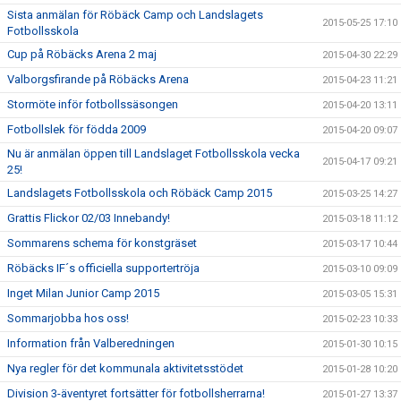
Sista anmälan för Röbäck Camp och Landslagets
2015-05-25 17:10
Fotbollsskola
Cup på Röbäcks Arena 2 maj
2015-04-30 22:29
Valborgsfirande på Röbäcks Arena
2015-04-23 11:21
Stormöte inför fotbollssäsongen
2015-04-20 13:11
Fotbollslek för födda 2009
2015-04-20 09:07
Nu är anmälan öppen till Landslaget Fotbollsskola vecka
2015-04-17 09:21
25!
Landslagets Fotbollsskola och Röbäck Camp 2015
2015-03-25 14:27
Grattis Flickor 02/03 Innebandy!
2015-03-18 11:12
Sommarens schema för konstgräset
2015-03-17 10:44
Röbäcks IF´s officiella supportertröja
2015-03-10 09:09
Inget Milan Junior Camp 2015
2015-03-05 15:31
Sommarjobba hos oss!
2015-02-23 10:33
Information från Valberedningen
2015-01-30 10:15
Nya regler för det kommunala aktivitetsstödet
2015-01-28 10:20
Division 3-äventyret fortsätter för fotbollsherrarna!
2015-01-27 13:37