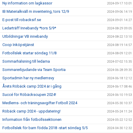
Ny information om lagkassor
2024-09-17 10:01
IB Materialkväll m inventering, tors 12/9
2024-09-06 14:19
E-post till robacksif.se
2024-09-01 14:27
Ledarträff Innebandy *tors 5/9*
2024-08-29 09:05
Utbildningar VB innebandy
2024-08-22 13:10
Coop Inköpstjänst
2024-08-19 14:57
Fotbollslek startar söndag 11/8
2024-08-09 12:01
Sommarhälsning till ledarna
2024-07-02 15:35
Sommarerbjudande via Team Sportia
2024-06-28 09:35
Sportadmin har ny medlemsvy
2024-06-18 12:12
Årets Röbäck camp 2024 är i gång
2024-06-17 08:46
Succé för Röbäckscupen 2024!
2024-06-10 19:53
Medlems- och träningsavgifter Fotboll 2024
2024-05-30 10:37
Röbäck camp 2024 - uppdatering!
2024-05-24 11:24
Information från fotbollssektionen
2024-05-22 12:52
Fotbollslek för barn födda 2018 -start söndag 5/5
2024-04-30 12:32