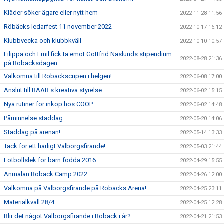
Kläder söker ägare eller nytt hem
2022-11-28 11:56
Röbäcks ledarfest 11 november 2022
2022-10-17 16:12
Klubbvecka och klubbkväll
2022-10-10 10:57
Filippa och Emil fick ta emot Gottfrid Näslunds stipendium
2022-08-28 21:36
på Röbäcksdagen
Välkomna till Röbäckscupen i helgen!
2022-06-08 17:00
Anslut till RAAB:s kreativa styrelse
2022-06-02 15:15
Nya rutiner för inköp hos COOP
2022-06-02 14:48
Påminnelse städdag
2022-05-20 14:06
Städdag på arenan!
2022-05-14 13:33
Tack för ett härligt Valborgsfirande!
2022-05-03 21:44
Fotbollslek för barn födda 2016
2022-04-29 15:55
Anmälan Röbäck Camp 2022
2022-04-26 12:00
Välkomna på Valborgsfirande på Röbäcks Arena!
2022-04-25 23:11
Materialkväll 28/4
2022-04-25 12:28
Blir det något Valborgsfirande i Röbäck i år?
2022-04-21 21:53