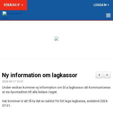
RÖBÄCKS IF
LOGGA IN
HEM
NYHETER
OM RÖBÄCKS IF
KONTAKT
DOKUMENT
Ny information om lagkassor
<
>
MATCHER
2024-09-17 10:01
Under veckan kommer ny information om bl.a lagkassor att kommuniceras
MEDLEMSKAP & AVGIFTER
ut via Sportadmin till alla ledare i laget.
Här kommer ni att få ta del av saldot för Ert lags lagkassa, avstämd 2024-
RÖBÄCKS ARENA
07-31.