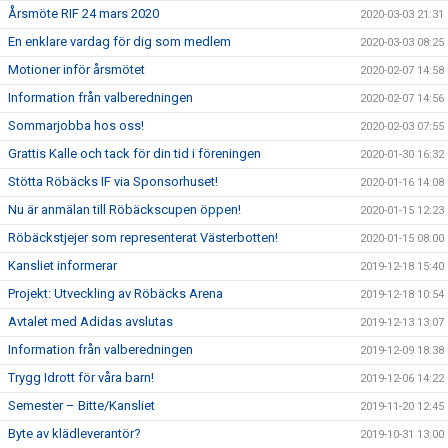
Årsmöte RIF 24 mars 2020
2020-03-03 21:31
En enklare vardag för dig som medlem
2020-03-03 08:25
Motioner inför årsmötet
2020-02-07 14:58
Information från valberedningen
2020-02-07 14:56
Sommarjobba hos oss!
2020-02-03 07:55
Grattis Kalle och tack för din tid i föreningen
2020-01-30 16:32
Stötta Röbäcks IF via Sponsorhuset!
2020-01-16 14:08
Nu är anmälan till Röbäckscupen öppen!
2020-01-15 12:23
Röbäckstjejer som representerat Västerbotten!
2020-01-15 08:00
Kansliet informerar
2019-12-18 15:40
Projekt: Utveckling av Röbäcks Arena
2019-12-18 10:54
Avtalet med Adidas avslutas
2019-12-13 13:07
Information från valberedningen
2019-12-09 18:38
Trygg Idrott för våra barn!
2019-12-06 14:22
Semester – Bitte/Kansliet
2019-11-20 12:45
Byte av klädleverantör?
2019-10-31 13:00