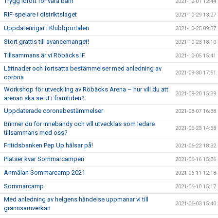
Trygg idrott för våra barn
2021-12-01 12:44
RIF-spelare i distriktslaget
2021-10-29 13:27
Uppdateringar i Klubbportalen
2021-10-25 09:37
Stort grattis till avancemanget!
2021-10-23 18:10
Tillsammans är vi Röbäcks IF
2021-10-05 15:41
Lättnader och fortsatta bestämmelser med anledning av
2021-09-30 17:51
corona
Workshop för utveckling av Röbäcks Arena – hur vill du att
2021-08-20 15:39
arenan ska se ut i framtiden?
Uppdaterade coronabestämmelser
2021-08-07 16:38
Brinner du för innebandy och vill utvecklas som ledare
2021-06-23 14:38
tillsammans med oss?
Fritidsbanken Pep Up hälsar på!
2021-06-22 18:32
Platser kvar Sommarcampen
2021-06-16 15:06
Anmälan Sommarcamp 2021
2021-06-11 12:18
Sommarcamp
2021-06-10 15:17
Med anledning av helgens händelse uppmanar vi till
2021-06-03 15:40
grannsamverkan