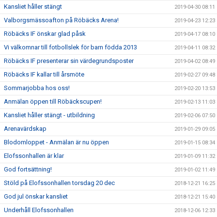
Kansliet håller stängt
2019-04-30 08:11
Valborgsmässoafton på Röbäcks Arena!
2019-04-23 12:23
Röbäcks IF önskar glad påsk
2019-04-17 08:10
Vi välkomnar till fotbollslek för barn födda 2013
2019-04-11 08:32
Röbäcks IF presenterar sin värdegrundsposter
2019-04-02 08:49
Röbäcks IF kallar till årsmöte
2019-02-27 09:48
Sommarjobba hos oss!
2019-02-20 13:53
Anmälan öppen till Röbäckscupen!
2019-02-13 11:03
Kansliet håller stängt - utbildning
2019-02-06 07:50
Arenavärdskap
2019-01-29 09:05
Blodomloppet - Anmälan är nu öppen
2019-01-15 08:34
Elofssonhallen är klar
2019-01-09 11:32
God fortsättning!
2019-01-02 11:49
Stöld på Elofssonhallen torsdag 20 dec
2018-12-21 16:25
God jul önskar kansliet
2018-12-21 15:40
Underhåll Elofssonhallen
2018-12-06 12:33