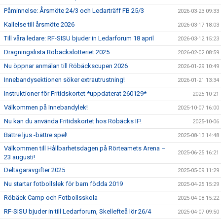
Påminnelse: Årsmöte 24/3 och Ledarträff FB 25/3
2026-03-23 09:33
Kallelse till årsmöte 2026
2026-03-17 18:03
Till våra ledare: RF-SISU bjuder in Ledarforum 18 april
2026-03-12 15:23
Dragningslista Röbäckslotteriet 2025
2026-02-02 08:59
Nu öppnar anmälan till Röbäckscupen 2026
2026-01-29 10:49
Innebandysektionen söker extrautrustning!
2026-01-21 13:34
Instruktioner för Fritidskortet *uppdaterat 260129*
2025-10-21
Välkommen på Innebandylek!
2025-10-07 16:00
Nu kan du använda Fritidskortet hos Röbäcks IF!
2025-10-06
Bättre ljus -bättre spel!
2025-08-13 14:48
Välkommen till Hållbarhetsdagen på Rörteamets Arena –
2025-06-25 16:21
23 augusti!
Deltagaravgifter 2025
2025-05-09 11:29
Nu startar fotbollslek för barn födda 2019
2025-04-25 15:29
Röbäck Camp och Fotbollsskola
2025-04-08 15:22
RF-SISU bjuder in till Ledarforum, Skellefteå lör 26/4
2025-04-07 09:50