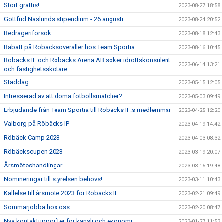
Stort grattis!
2023-08-27 18:58
Gottfrid Näslunds stipendium - 26 augusti
2023-08-24 20:52
Bedrägeriförsök
2023-08-18 12:43
Rabatt på Röbäcksoveraller hos Team Sportia
2023-08-16 10:45
Röbäcks IF och Röbäcks Arena AB söker idrottskonsulent
2023-06-14 13:21
och fastighetsskötare
Städdag
2023-05-15 12:05
Intresserad av att döma fotbollsmatcher?
2023-05-03 09:49
Erbjudande från Team Sportia till Röbäcks IF:s medlemmar
2023-04-25 12:20
Valborg på Röbäcks IP
2023-04-19 14:42
Röbäck Camp 2023
2023-04-03 08:32
Röbäckscupen 2023
2023-03-19 20:07
Årsmöteshandlingar
2023-03-15 19:48
Nomineringar till styrelsen behövs!
2023-03-11 10:43
Kallelse till årsmöte 2023 för Röbäcks IF
2023-02-21 09:49
Sommarjobba hos oss
2023-02-20 08:47
Nya kontaktuppgifter för kansli och ekonomi
2023-01-27 11:53