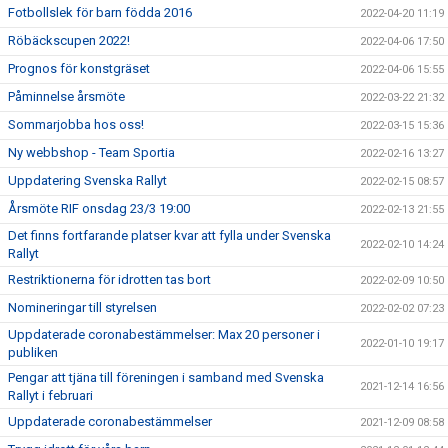
Fotbollslek för barn födda 2016
2022-04-20 11:19
Röbäckscupen 2022!
2022-04-06 17:50
Prognos för konstgräset
2022-04-06 15:55
Påminnelse årsmöte
2022-03-22 21:32
Sommarjobba hos oss!
2022-03-15 15:36
Ny webbshop - Team Sportia
2022-02-16 13:27
Uppdatering Svenska Rallyt
2022-02-15 08:57
Årsmöte RIF onsdag 23/3 19:00
2022-02-13 21:55
Det finns fortfarande platser kvar att fylla under Svenska
2022-02-10 14:24
Rallyt
Restriktionerna för idrotten tas bort
2022-02-09 10:50
Nomineringar till styrelsen
2022-02-02 07:23
Uppdaterade coronabestämmelser: Max 20 personer i
2022-01-10 19:17
publiken
Pengar att tjäna till föreningen i samband med Svenska
2021-12-14 16:56
Rallyt i februari
Uppdaterade coronabestämmelser
2021-12-09 08:58