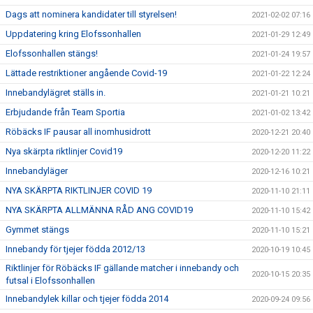
Dags att nominera kandidater till styrelsen!
2021-02-02 07:16
Uppdatering kring Elofssonhallen
2021-01-29 12:49
Elofssonhallen stängs!
2021-01-24 19:57
Lättade restriktioner angående Covid-19
2021-01-22 12:24
Innebandylägret ställs in.
2021-01-21 10:21
Erbjudande från Team Sportia
2021-01-02 13:42
Röbäcks IF pausar all inomhusidrott
2020-12-21 20:40
Nya skärpta riktlinjer Covid19
2020-12-20 11:22
Innebandyläger
2020-12-16 10:21
NYA SKÄRPTA RIKTLINJER COVID 19
2020-11-10 21:11
NYA SKÄRPTA ALLMÄNNA RÅD ANG COVID19
2020-11-10 15:42
Gymmet stängs
2020-11-10 15:21
Innebandy för tjejer födda 2012/13
2020-10-19 10:45
Riktlinjer för Röbäcks IF gällande matcher i innebandy och
2020-10-15 20:35
futsal i Elofssonhallen
Innebandylek killar och tjejer födda 2014
2020-09-24 09:56