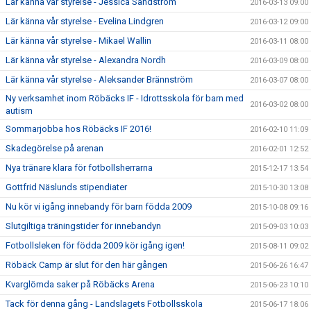
Lär känna vår styrelse - Jessica Sandström
2016-03-13 09:00
Lär känna vår styrelse - Evelina Lindgren
2016-03-12 09:00
Lär känna vår styrelse - Mikael Wallin
2016-03-11 08:00
Lär känna vår styrelse - Alexandra Nordh
2016-03-09 08:00
Lär känna vår styrelse - Aleksander Brännström
2016-03-07 08:00
Ny verksamhet inom Röbäcks IF - Idrottsskola för barn med
2016-03-02 08:00
autism
Sommarjobba hos Röbäcks IF 2016!
2016-02-10 11:09
Skadegörelse på arenan
2016-02-01 12:52
Nya tränare klara för fotbollsherrarna
2015-12-17 13:54
Gottfrid Näslunds stipendiater
2015-10-30 13:08
Nu kör vi igång innebandy för barn födda 2009
2015-10-08 09:16
Slutgiltiga träningstider för innebandyn
2015-09-03 10:03
Fotbollsleken för födda 2009 kör igång igen!
2015-08-11 09:02
Röbäck Camp är slut för den här gången
2015-06-26 16:47
Kvarglömda saker på Röbäcks Arena
2015-06-23 10:10
Tack för denna gång - Landslagets Fotbollsskola
2015-06-17 18:06