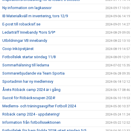
Ny information om lagkassor
2024-09-17 10:01
IB Materialkväll m inventering, tors 12/9
2024-09-06 14:19
E-post till robacksif.se
2024-09-01 14:27
Ledarträff Innebandy *tors 5/9*
2024-08-29 09:05
Utbildningar VB innebandy
2024-08-22 13:10
Coop Inköpstjänst
2024-08-19 14:57
Fotbollslek startar söndag 11/8
2024-08-09 12:01
Sommarhälsning till ledarna
2024-07-02 15:35
Sommarerbjudande via Team Sportia
2024-06-28 09:35
Sportadmin har ny medlemsvy
2024-06-18 12:12
Årets Röbäck camp 2024 är i gång
2024-06-17 08:46
Succé för Röbäckscupen 2024!
2024-06-10 19:53
Medlems- och träningsavgifter Fotboll 2024
2024-05-30 10:37
Röbäck camp 2024 - uppdatering!
2024-05-24 11:24
Information från fotbollssektionen
2024-05-22 12:52
Fotbollslek för barn födda 2018 -start söndag 5/5
2024-04-30 12:32