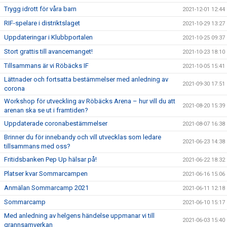
Trygg idrott för våra barn
2021-12-01 12:44
RIF-spelare i distriktslaget
2021-10-29 13:27
Uppdateringar i Klubbportalen
2021-10-25 09:37
Stort grattis till avancemanget!
2021-10-23 18:10
Tillsammans är vi Röbäcks IF
2021-10-05 15:41
Lättnader och fortsatta bestämmelser med anledning av
2021-09-30 17:51
corona
Workshop för utveckling av Röbäcks Arena – hur vill du att
2021-08-20 15:39
arenan ska se ut i framtiden?
Uppdaterade coronabestämmelser
2021-08-07 16:38
Brinner du för innebandy och vill utvecklas som ledare
2021-06-23 14:38
tillsammans med oss?
Fritidsbanken Pep Up hälsar på!
2021-06-22 18:32
Platser kvar Sommarcampen
2021-06-16 15:06
Anmälan Sommarcamp 2021
2021-06-11 12:18
Sommarcamp
2021-06-10 15:17
Med anledning av helgens händelse uppmanar vi till
2021-06-03 15:40
grannsamverkan