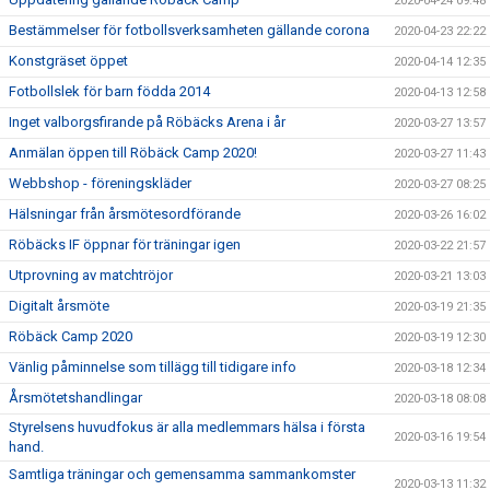
2020-04-24 09:48
Bestämmelser för fotbollsverksamheten gällande corona
2020-04-23 22:22
Konstgräset öppet
2020-04-14 12:35
Fotbollslek för barn födda 2014
2020-04-13 12:58
Inget valborgsfirande på Röbäcks Arena i år
2020-03-27 13:57
Anmälan öppen till Röbäck Camp 2020!
2020-03-27 11:43
Webbshop - föreningskläder
2020-03-27 08:25
Hälsningar från årsmötesordförande
2020-03-26 16:02
Röbäcks IF öppnar för träningar igen
2020-03-22 21:57
Utprovning av matchtröjor
2020-03-21 13:03
Digitalt årsmöte
2020-03-19 21:35
Röbäck Camp 2020
2020-03-19 12:30
Vänlig påminnelse som tillägg till tidigare info
2020-03-18 12:34
Årsmötetshandlingar
2020-03-18 08:08
Styrelsens huvudfokus är alla medlemmars hälsa i första
2020-03-16 19:54
hand.
Samtliga träningar och gemensamma sammankomster
2020-03-13 11:32