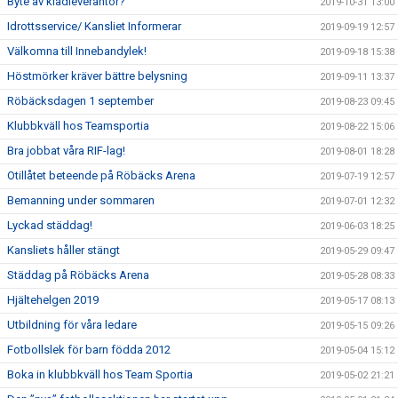
Byte av klädleverantör?
2019-10-31 13:00
Idrottsservice/ Kansliet Informerar
2019-09-19 12:57
Välkomna till Innebandylek!
2019-09-18 15:38
Höstmörker kräver bättre belysning
2019-09-11 13:37
Röbäcksdagen 1 september
2019-08-23 09:45
Klubbkväll hos Teamsportia
2019-08-22 15:06
Bra jobbat våra RIF-lag!
2019-08-01 18:28
Otillåtet beteende på Röbäcks Arena
2019-07-19 12:57
Bemanning under sommaren
2019-07-01 12:32
Lyckad städdag!
2019-06-03 18:25
Kansliets håller stängt
2019-05-29 09:47
Städdag på Röbäcks Arena
2019-05-28 08:33
Hjältehelgen 2019
2019-05-17 08:13
Utbildning för våra ledare
2019-05-15 09:26
Fotbollslek för barn födda 2012
2019-05-04 15:12
Boka in klubbkväll hos Team Sportia
2019-05-02 21:21