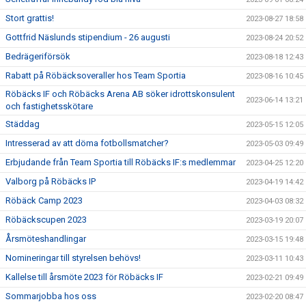
Stort grattis!
2023-08-27 18:58
Gottfrid Näslunds stipendium - 26 augusti
2023-08-24 20:52
Bedrägeriförsök
2023-08-18 12:43
Rabatt på Röbäcksoveraller hos Team Sportia
2023-08-16 10:45
Röbäcks IF och Röbäcks Arena AB söker idrottskonsulent
2023-06-14 13:21
och fastighetsskötare
Städdag
2023-05-15 12:05
Intresserad av att döma fotbollsmatcher?
2023-05-03 09:49
Erbjudande från Team Sportia till Röbäcks IF:s medlemmar
2023-04-25 12:20
Valborg på Röbäcks IP
2023-04-19 14:42
Röbäck Camp 2023
2023-04-03 08:32
Röbäckscupen 2023
2023-03-19 20:07
Årsmöteshandlingar
2023-03-15 19:48
Nomineringar till styrelsen behövs!
2023-03-11 10:43
Kallelse till årsmöte 2023 för Röbäcks IF
2023-02-21 09:49
Sommarjobba hos oss
2023-02-20 08:47