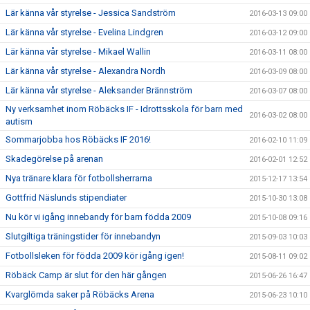
Lär känna vår styrelse - Jessica Sandström
2016-03-13 09:00
Lär känna vår styrelse - Evelina Lindgren
2016-03-12 09:00
Lär känna vår styrelse - Mikael Wallin
2016-03-11 08:00
Lär känna vår styrelse - Alexandra Nordh
2016-03-09 08:00
Lär känna vår styrelse - Aleksander Brännström
2016-03-07 08:00
Ny verksamhet inom Röbäcks IF - Idrottsskola för barn med
2016-03-02 08:00
autism
Sommarjobba hos Röbäcks IF 2016!
2016-02-10 11:09
Skadegörelse på arenan
2016-02-01 12:52
Nya tränare klara för fotbollsherrarna
2015-12-17 13:54
Gottfrid Näslunds stipendiater
2015-10-30 13:08
Nu kör vi igång innebandy för barn födda 2009
2015-10-08 09:16
Slutgiltiga träningstider för innebandyn
2015-09-03 10:03
Fotbollsleken för födda 2009 kör igång igen!
2015-08-11 09:02
Röbäck Camp är slut för den här gången
2015-06-26 16:47
Kvarglömda saker på Röbäcks Arena
2015-06-23 10:10