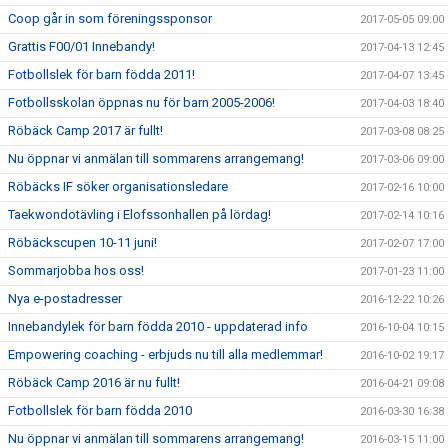
Coop går in som föreningssponsor
2017-05-05 09:00
Grattis F00/01 Innebandy!
2017-04-13 12:45
Fotbollslek för barn födda 2011!
2017-04-07 13:45
Fotbollsskolan öppnas nu för barn 2005-2006!
2017-04-03 18:40
Röbäck Camp 2017 är fullt!
2017-03-08 08:25
Nu öppnar vi anmälan till sommarens arrangemang!
2017-03-06 09:00
Röbäcks IF söker organisationsledare
2017-02-16 10:00
Taekwondotävling i Elofssonhallen på lördag!
2017-02-14 10:16
Röbäckscupen 10-11 juni!
2017-02-07 17:00
Sommarjobba hos oss!
2017-01-23 11:00
Nya e-postadresser
2016-12-22 10:26
Innebandylek för barn födda 2010 - uppdaterad info
2016-10-04 10:15
Empowering coaching - erbjuds nu till alla medlemmar!
2016-10-02 19:17
Röbäck Camp 2016 är nu fullt!
2016-04-21 09:08
Fotbollslek för barn födda 2010
2016-03-30 16:38
Nu öppnar vi anmälan till sommarens arrangemang!
2016-03-15 11:00