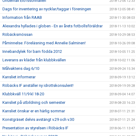
Underhåll Elofssonhallen
2018-12-06 12:33
Dags för inventering av nycklar/taggar i föreningen
2018-12-05 08:41
Information från RAAB
2018-11-30 08:03
Alexandra hyllades i globen - En av årets fotbollsföräldrar
2018-11-13 10:02
Röbäcksmössan
2018-10-29 08:53
Påminnelse: Föreläsning med Annelie Salminen!
2018-10-26 09:08
Innebandylek för barn födda 2012
2018-10-05 11:25
Leverans av kläder från klubbkvällen
2018-10-02 11:06
Målvaktens dag 6/10
2018-09-24 15:34
Kansliet informerar
2018-09-19 13:12
Röbäcks IF anställer ny idrottskonsulent!
2018-09-19 09:28
Klubbkväll 11/9 kl 18-20
2018-09-04 14:07
Kansliet på utbildning och semester
2018-08-20 16:23
Kansliet önskar er en härlig sommar
2018-07-11 21:31
Konstgräset delvis avstängt v.29 och v.30
2018-07-11 21:24
Presentation av styrelsen i Röbäcks IF
2018-06-11 13:47