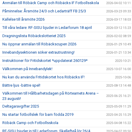
Anmälan till Röbäck Camp och Röbäcks IF Fotbollsskola
2026-04-02 10:11
Påminnelse: Årsmöte 24/3 och Ledarträff FB 25/3
2026-03-23 09:33
Kallelse till årsmöte 2026
2026-03-17 18:03
Till våra ledare: RF-SISU bjuder in Ledarforum 18 april
2026-03-12 15:23
Dragningslista Röbäckslotteriet 2025
2026-02-02 08:59
Nu öppnar anmälan till Röbäckscupen 2026
2026-01-29 10:49
Innebandysektionen söker extrautrustning!
2026-01-21 13:34
Instruktioner för Fritidskortet *uppdaterat 260129*
2025-10-21
Välkommen på Innebandylek!
2025-10-07 16:00
Nu kan du använda Fritidskortet hos Röbäcks IF!
2025-10-06
Bättre ljus -bättre spel!
2025-08-13 14:48
Välkommen till Hållbarhetsdagen på Rörteamets Arena –
2025-06-25 16:21
23 augusti!
Deltagaravgifter 2025
2025-05-09 11:29
Nu startar fotbollslek för barn födda 2019
2025-04-25 15:29
Röbäck Camp och Fotbollsskola
2025-04-08 15:22
RF-SISU bjuder in till Ledarforum, Skellefteå lör 26/4
2025-04-07 09:50