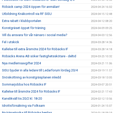
Röbäck camp 2024 öppen för anmälan!
2024-04-24 16:02
Utbildning Knäkontroll via RF SISU
2024-04-15 12:48
Extra rabatt i klubbportalen
2024-04-12 08:20
Konstgräset öppet för träning
2024-04-09 09:25
Vill du ansvara för vår närvaro i social media?
2024-04-03 12:56
Fel i utskick
2024-03-28 14:36
Kallelse till extra årsmöte 2024 för Röbäcks IF
2024-03-28 14:18
Röbäcks Arena AB söker fastighetsskötare - deltid
2024-03-25 10:32
Nya medlemsavgifter 2024
2024-03-21 11:06
SISU bjuder in alla ledare till Ledarforum lördag 20/4
2024-03-19 11:57
Snöskottning av konstgräsplanen inledd
2024-03-18 13:05
Sommarjobba hos Röbäcks IF
2024-03-07 20:51
Kallelse till årsmöte 2024 för Röbäcks IF
2024-02-21 17:43
Kanslikväll tis 20/2 kl. 18-20
2024-02-12 13:56
Idrottsförsäkring via Folksam
2024-01-24 15:07
Ny tränartrojka till Röbäcks herrlag
2024-01-18 09:19