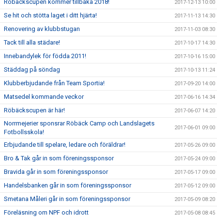
Röbäckscupen kommer tillbaka 2018!
2017-12-13 10:00
Se hit och stötta laget i ditt hjärta!
2017-11-13 14:30
Renovering av klubbstugan
2017-11-03 08:30
Tack till alla städare!
2017-10-17 14:30
Innebandylek för födda 2011!
2017-10-16 15:00
Städdag på söndag
2017-10-13 11:24
Klubberbjudande från Team Sportia!
2017-09-20 14:00
Matsedel kommande veckor
2017-06-16 14:34
Röbäckscupen är här!
2017-06-07 14:20
Norrmejerier sponsrar Röbäck Camp och Landslagets
2017-06-01 09:00
Fotbollsskola!
Erbjudande till spelare, ledare och föräldrar!
2017-05-26 09:00
Bro & Tak går in som föreningssponsor
2017-05-24 09:00
Bravida går in som föreningssponsor
2017-05-17 09:00
Handelsbanken går in som föreningssponsor
2017-05-12 09:00
Smetana Måleri går in som föreningssponsor
2017-05-09 08:20
Föreläsning om NPF och idrott
2017-05-08 08:45