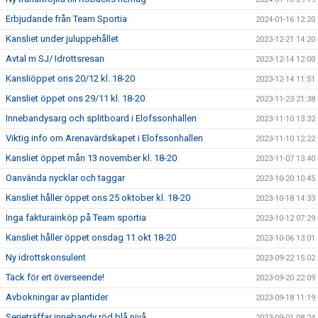
Erbjudande från Team Sportia
2024-01-16 12:20
Kansliet under juluppehållet
2023-12-21 14:20
Avtal m SJ/ Idrottsresan
2023-12-14 12:00
Kansliöppet ons 20/12 kl. 18-20
2023-12-14 11:51
Kansliet öppet ons 29/11 kl. 18-20
2023-11-23 21:38
Innebandysarg och splitboard i Elofssonhallen
2023-11-10 13:32
Viktig info om Arenavärdskapet i Elofssonhallen
2023-11-10 12:22
Kansliet öppet mån 13 november kl. 18-20
2023-11-07 13:40
Oanvända nycklar och taggar
2023-10-20 10:45
Kansliet håller öppet ons 25 oktober kl. 18-20
2023-10-18 14:33
Inga fakturainköp på Team sportia
2023-10-12 07:29
Kansliet håller öppet onsdag 11 okt 18-20
2023-10-06 13:01
Ny idrottskonsulent
2023-09-22 15:02
Tack för ert överseende!
2023-09-20 22:09
Avbokningar av plantider
2023-09-18 11:19
Serieträffar innebandy röd blå nivå
2023-09-01 08:24