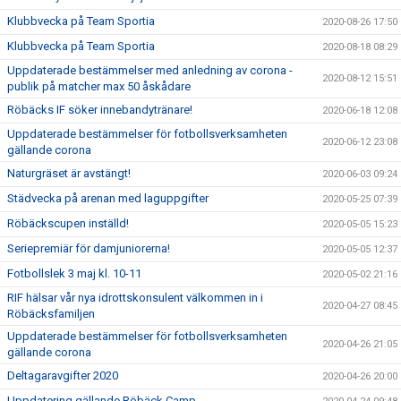
Klubbvecka på Team Sportia
2020-08-26 17:50
Klubbvecka på Team Sportia
2020-08-18 08:29
Uppdaterade bestämmelser med anledning av corona -
2020-08-12 15:51
publik på matcher max 50 åskådare
Röbäcks IF söker innebandytränare!
2020-06-18 12:08
Uppdaterade bestämmelser för fotbollsverksamheten
2020-06-12 23:08
gällande corona
Naturgräset är avstängt!
2020-06-03 09:24
Städvecka på arenan med laguppgifter
2020-05-25 07:39
Röbäckscupen inställd!
2020-05-05 15:23
Seriepremiär för damjuniorerna!
2020-05-05 12:37
Fotbollslek 3 maj kl. 10-11
2020-05-02 21:16
RIF hälsar vår nya idrottskonsulent välkommen in i
2020-04-27 08:45
Röbäcksfamiljen
Uppdaterade bestämmelser för fotbollsverksamheten
2020-04-26 21:05
gällande corona
Deltagaravgifter 2020
2020-04-26 20:00
Uppdatering gällande Röbäck Camp