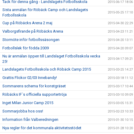
Tack för denna gång - Landslagets Fotbollsskola
2015-06-17 18:06
Sista anmälan för Röbäck Camp och Landslagets
2015-05-25 17:10
Fotbollsskola
Cup på Röbäcks Arena 2 maj
2015-04-30 22:29
Valborgsfirande på Röbäcks Arena
2015-04-23 11:21
Stormöte inför fotbollssäsongen
2015-04-20 13:11
Fotbollslek för födda 2009
2015-04-20 09:07
Nu är anmälan öppen till Landslaget Fotbollsskola vecka
2015-04-17 09:21
25!
Landslagets Fotbollsskola och Röbäck Camp 2015
2015-03-25 14:27
Grattis Flickor 02/03 Innebandy!
2015-03-18 11:12
Sommarens schema för konstgräset
2015-03-17 10:44
Röbäcks IF´s officiella supportertröja
2015-03-10 09:09
Inget Milan Junior Camp 2015
2015-03-05 15:31
Sommarjobba hos oss!
2015-02-23 10:33
Information från Valberedningen
2015-01-30 10:15
Nya regler för det kommunala aktivitetsstödet
2015-01-28 10:20