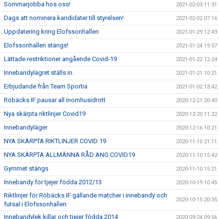
Sommarjobba hos oss!
2021-02-03 11:31
Dags att nominera kandidater till styrelsen!
2021-02-02 07:16
Uppdatering kring Elofssonhallen
2021-01-29 12:49
Elofssonhallen stängs!
2021-01-24 19:57
Lättade restriktioner angående Covid-19
2021-01-22 12:24
Innebandylägret ställs in.
2021-01-21 10:21
Erbjudande från Team Sportia
2021-01-02 13:42
Röbäcks IF pausar all inomhusidrott
2020-12-21 20:40
Nya skärpta riktlinjer Covid19
2020-12-20 11:22
Innebandyläger
2020-12-16 10:21
NYA SKÄRPTA RIKTLINJER COVID 19
2020-11-10 21:11
NYA SKÄRPTA ALLMÄNNA RÅD ANG COVID19
2020-11-10 15:42
Gymmet stängs
2020-11-10 15:21
Innebandy för tjejer födda 2012/13
2020-10-19 10:45
Riktlinjer för Röbäcks IF gällande matcher i innebandy och
2020-10-15 20:35
futsal i Elofssonhallen
Innebandylek killar och tjejer födda 2014
2020-09-24 09:56