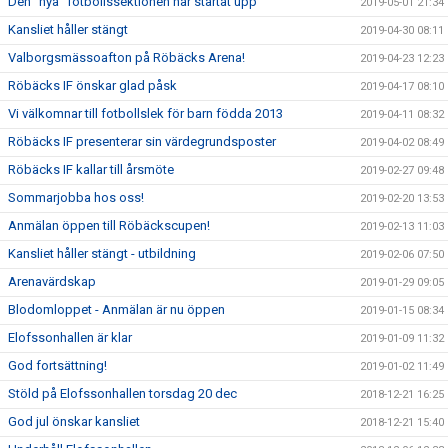
Den ”nya” fotbollssektionen har startat upp
2019-05-01 21:34
Kansliet håller stängt
2019-04-30 08:11
Valborgsmässoafton på Röbäcks Arena!
2019-04-23 12:23
Röbäcks IF önskar glad påsk
2019-04-17 08:10
Vi välkomnar till fotbollslek för barn födda 2013
2019-04-11 08:32
Röbäcks IF presenterar sin värdegrundsposter
2019-04-02 08:49
Röbäcks IF kallar till årsmöte
2019-02-27 09:48
Sommarjobba hos oss!
2019-02-20 13:53
Anmälan öppen till Röbäckscupen!
2019-02-13 11:03
Kansliet håller stängt - utbildning
2019-02-06 07:50
Arenavärdskap
2019-01-29 09:05
Blodomloppet - Anmälan är nu öppen
2019-01-15 08:34
Elofssonhallen är klar
2019-01-09 11:32
God fortsättning!
2019-01-02 11:49
Stöld på Elofssonhallen torsdag 20 dec
2018-12-21 16:25
God jul önskar kansliet
2018-12-21 15:40