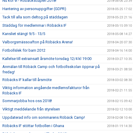
Nu kör vi - Röbäckscupen 2018!
2018-06-06 23:39
Hantering av personuppgifter (GDPR)
2018-05-25 17:02
Tack till alla som deltog på städdagen
2018-05-23 21:16
Städdag för medlemmar i Röbäcks IF
2018-05-15 09:10
Kansliet stängt 9/5 - 13/5
2018-05-08 14:27
Valborgsmässoafton på Röbäcks Arena!
2018-04-20 07:30
Fotbollslek för barn 2012
2018-04-16 14:00
Kallelse till extrainsatt årsmöte torsdag 12/4 kl 19:00
2018-03-27 10:35
Anmälan till Röbäck Camp och fotbollsskolan öppnar på
2018-03-21 08:50
fredag!
Röbäcks IF kallar till årsmöte
2018-03-02 08:30
Viktig information angående medlemsfakturor från
2018-02-21 11:55
Röbäcks IF
Sommarjobba hos oss 2018!
2018-02-15 09:42
Viktigt meddelande från styrelsen
2018-02-12 10:00
Uppdaterad info om sommarens Röbäck Camp!
2018-02-08 10:46
Röbäcks IF stöttar fotbollen i Ghana
2018-01-19 14:30