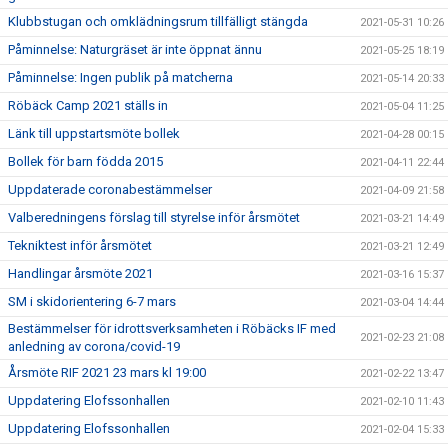
Klubbstugan och omklädningsrum tillfälligt stängda
2021-05-31 10:26
Påminnelse: Naturgräset är inte öppnat ännu
2021-05-25 18:19
Påminnelse: Ingen publik på matcherna
2021-05-14 20:33
Röbäck Camp 2021 ställs in
2021-05-04 11:25
Länk till uppstartsmöte bollek
2021-04-28 00:15
Bollek för barn födda 2015
2021-04-11 22:44
Uppdaterade coronabestämmelser
2021-04-09 21:58
Valberedningens förslag till styrelse inför årsmötet
2021-03-21 14:49
Tekniktest inför årsmötet
2021-03-21 12:49
Handlingar årsmöte 2021
2021-03-16 15:37
SM i skidorientering 6-7 mars
2021-03-04 14:44
Bestämmelser för idrottsverksamheten i Röbäcks IF med
2021-02-23 21:08
anledning av corona/covid-19
Årsmöte RIF 2021 23 mars kl 19:00
2021-02-22 13:47
Uppdatering Elofssonhallen
2021-02-10 11:43
Uppdatering Elofssonhallen
2021-02-04 15:33