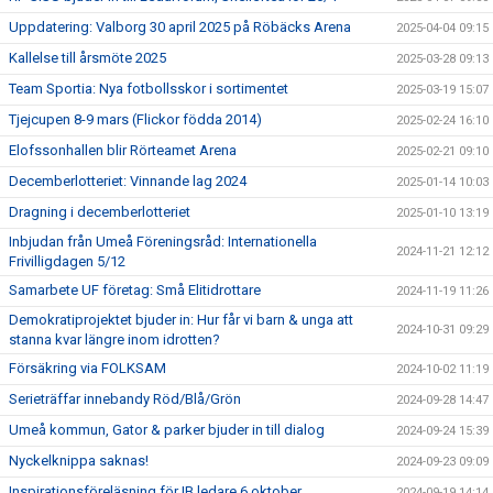
Uppdatering: Valborg 30 april 2025 på Röbäcks Arena
2025-04-04 09:15
Kallelse till årsmöte 2025
2025-03-28 09:13
Team Sportia: Nya fotbollsskor i sortimentet
2025-03-19 15:07
Tjejcupen 8-9 mars (Flickor födda 2014)
2025-02-24 16:10
Elofssonhallen blir Rörteamet Arena
2025-02-21 09:10
Decemberlotteriet: Vinnande lag 2024
2025-01-14 10:03
Dragning i decemberlotteriet
2025-01-10 13:19
Inbjudan från Umeå Föreningsråd: Internationella
2024-11-21 12:12
Frivilligdagen 5/12
Samarbete UF företag: Små Elitidrottare
2024-11-19 11:26
Demokratiprojektet bjuder in: Hur får vi barn & unga att
2024-10-31 09:29
stanna kvar längre inom idrotten?
Försäkring via FOLKSAM
2024-10-02 11:19
Serieträffar innebandy Röd/Blå/Grön
2024-09-28 14:47
Umeå kommun, Gator & parker bjuder in till dialog
2024-09-24 15:39
Nyckelknippa saknas!
2024-09-23 09:09
Inspirationsföreläsning för IB ledare 6 oktober
2024-09-19 14:14