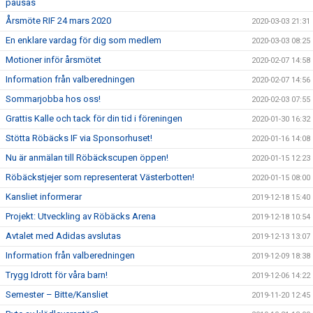
pausas
Årsmöte RIF 24 mars 2020
2020-03-03 21:31
En enklare vardag för dig som medlem
2020-03-03 08:25
Motioner inför årsmötet
2020-02-07 14:58
Information från valberedningen
2020-02-07 14:56
Sommarjobba hos oss!
2020-02-03 07:55
Grattis Kalle och tack för din tid i föreningen
2020-01-30 16:32
Stötta Röbäcks IF via Sponsorhuset!
2020-01-16 14:08
Nu är anmälan till Röbäckscupen öppen!
2020-01-15 12:23
Röbäckstjejer som representerat Västerbotten!
2020-01-15 08:00
Kansliet informerar
2019-12-18 15:40
Projekt: Utveckling av Röbäcks Arena
2019-12-18 10:54
Avtalet med Adidas avslutas
2019-12-13 13:07
Information från valberedningen
2019-12-09 18:38
Trygg Idrott för våra barn!
2019-12-06 14:22
Semester – Bitte/Kansliet
2019-11-20 12:45