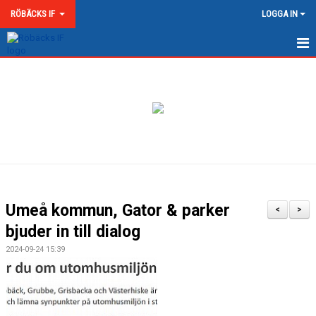
RÖBÄCKS IF
LOGGA IN
HEM
NYHETER
OM RÖBÄCKS IF
KONTAKT
DOKUMENT
Umeå kommun, Gator & parker
<
>
MATCHER
bjuder in till dialog
2024-09-24 15:39
MEDLEMSKAP & AVGIFTER
RÖBÄCKS ARENA