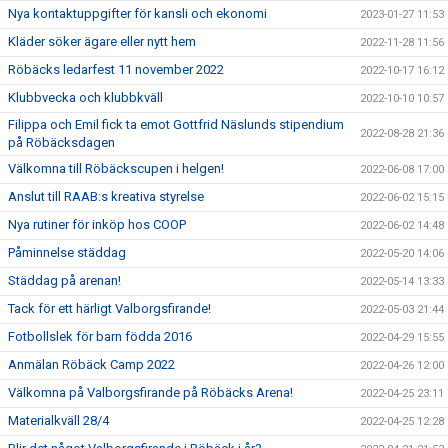
Nya kontaktuppgifter för kansli och ekonomi
2023-01-27 11:53
Kläder söker ägare eller nytt hem
2022-11-28 11:56
Röbäcks ledarfest 11 november 2022
2022-10-17 16:12
Klubbvecka och klubbkväll
2022-10-10 10:57
Filippa och Emil fick ta emot Gottfrid Näslunds stipendium
2022-08-28 21:36
på Röbäcksdagen
Välkomna till Röbäckscupen i helgen!
2022-06-08 17:00
Anslut till RAAB:s kreativa styrelse
2022-06-02 15:15
Nya rutiner för inköp hos COOP
2022-06-02 14:48
Påminnelse städdag
2022-05-20 14:06
Städdag på arenan!
2022-05-14 13:33
Tack för ett härligt Valborgsfirande!
2022-05-03 21:44
Fotbollslek för barn födda 2016
2022-04-29 15:55
Anmälan Röbäck Camp 2022
2022-04-26 12:00
Välkomna på Valborgsfirande på Röbäcks Arena!
2022-04-25 23:11
Materialkväll 28/4
2022-04-25 12:28