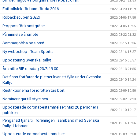
Blir det något Valborgsfirande i Röbäck i år?
2022-04-21 21:53
Fotbollslek för barn födda 2016
2022-04-20 11:19
Röbäckscupen 2022!
2022-04-06 17:50
Prognos för konstgräset
2022-04-06 15:55
Påminnelse årsmöte
2022-03-22 21:32
Sommarjobba hos oss!
2022-03-15 15:36
Ny webbshop - Team Sportia
2022-02-16 13:27
Uppdatering Svenska Rallyt
2022-02-15 08:57
Årsmöte RIF onsdag 23/3 19:00
2022-02-13 21:55
Det finns fortfarande platser kvar att fylla under Svenska
2022-02-10 14:24
Rallyt
Restriktionerna för idrotten tas bort
2022-02-09 10:50
Nomineringar till styrelsen
2022-02-02 07:23
Uppdaterade coronabestämmelser: Max 20 personer i
2022-01-10 19:17
publiken
Pengar att tjäna till föreningen i samband med Svenska
2021-12-14 16:56
Rallyt i februari
Uppdaterade coronabestämmelser
2021-12-09 08:58