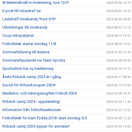
IB Materialkväll m inventering, tors 12/9
2024-09-06 14:19
E-post till robacksif.se
2024-09-01 14:27
Ledarträff Innebandy *tors 5/9*
2024-08-29 09:05
Utbildningar VB innebandy
2024-08-22 13:10
Coop Inköpstjänst
2024-08-19 14:57
Fotbollslek startar söndag 11/8
2024-08-09 12:01
Sommarhälsning till ledarna
2024-07-02 15:35
Sommarerbjudande via Team Sportia
2024-06-28 09:35
Sportadmin har ny medlemsvy
2024-06-18 12:12
Årets Röbäck camp 2024 är i gång
2024-06-17 08:46
Succé för Röbäckscupen 2024!
2024-06-10 19:53
Medlems- och träningsavgifter Fotboll 2024
2024-05-30 10:37
Röbäck camp 2024 - uppdatering!
2024-05-24 11:24
Information från fotbollssektionen
2024-05-22 12:52
Fotbollslek för barn födda 2018 -start söndag 5/5
2024-04-30 12:32
Röbäck camp 2024 öppen för anmälan!
2024-04-24 16:02