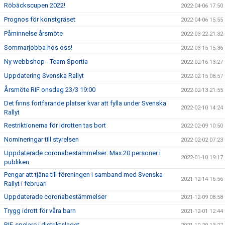
Röbäckscupen 2022!
2022-04-06 17:50
Prognos för konstgräset
2022-04-06 15:55
Påminnelse årsmöte
2022-03-22 21:32
Sommarjobba hos oss!
2022-03-15 15:36
Ny webbshop - Team Sportia
2022-02-16 13:27
Uppdatering Svenska Rallyt
2022-02-15 08:57
Årsmöte RIF onsdag 23/3 19:00
2022-02-13 21:55
Det finns fortfarande platser kvar att fylla under Svenska
2022-02-10 14:24
Rallyt
Restriktionerna för idrotten tas bort
2022-02-09 10:50
Nomineringar till styrelsen
2022-02-02 07:23
Uppdaterade coronabestämmelser: Max 20 personer i
2022-01-10 19:17
publiken
Pengar att tjäna till föreningen i samband med Svenska
2021-12-14 16:56
Rallyt i februari
Uppdaterade coronabestämmelser
2021-12-09 08:58
Trygg idrott för våra barn
2021-12-01 12:44
RIF-spelare i distriktslaget