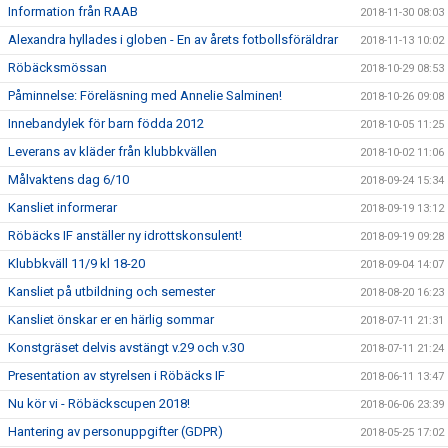
Information från RAAB
2018-11-30 08:03
Alexandra hyllades i globen - En av årets fotbollsföräldrar
2018-11-13 10:02
Röbäcksmössan
2018-10-29 08:53
Påminnelse: Föreläsning med Annelie Salminen!
2018-10-26 09:08
Innebandylek för barn födda 2012
2018-10-05 11:25
Leverans av kläder från klubbkvällen
2018-10-02 11:06
Målvaktens dag 6/10
2018-09-24 15:34
Kansliet informerar
2018-09-19 13:12
Röbäcks IF anställer ny idrottskonsulent!
2018-09-19 09:28
Klubbkväll 11/9 kl 18-20
2018-09-04 14:07
Kansliet på utbildning och semester
2018-08-20 16:23
Kansliet önskar er en härlig sommar
2018-07-11 21:31
Konstgräset delvis avstängt v.29 och v.30
2018-07-11 21:24
Presentation av styrelsen i Röbäcks IF
2018-06-11 13:47
Nu kör vi - Röbäckscupen 2018!
2018-06-06 23:39
Hantering av personuppgifter (GDPR)
2018-05-25 17:02