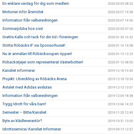
En enklare vardag för dig som medlem
2020-03-03 08:25
Motioner inför årsmötet
2020-02-07 14:58
Information från valberedningen
2020-02-07 14:56
Sommarjobba hos oss!
2020-02-03 07:55
Grattis Kalle och tack för din tid i föreningen
2020-01-30 16:32
Stötta Röbäcks IF via Sponsorhuset!
2020-01-16 14:08
Nu är anmälan till Röbäckscupen öppen!
2020-01-15 12:23
Röbäckstjejer som representerat Västerbotten!
2020-01-15 08:00
Kansliet informerar
2019-12-18 15:40
Projekt: Utveckling av Röbäcks Arena
2019-12-18 10:54
Avtalet med Adidas avslutas
2019-12-13 13:07
Information från valberedningen
2019-12-09 18:38
Trygg Idrott för våra barn!
2019-12-06 14:22
Semester – Bitte/Kansliet
2019-11-20 12:45
Byte av klädleverantör?
2019-10-31 13:00
Idrottsservice/ Kansliet Informerar
2019-09-19 12:57