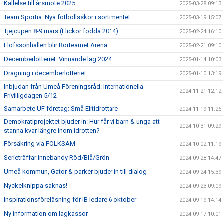
Kallelse till årsmöte 2025
2025-03-28 09:13
Team Sportia: Nya fotbollsskor i sortimentet
2025-03-19 15:07
Tjejcupen 8-9 mars (Flickor födda 2014)
2025-02-24 16:10
Elofssonhallen blir Rörteamet Arena
2025-02-21 09:10
Decemberlotteriet: Vinnande lag 2024
2025-01-14 10:03
Dragning i decemberlotteriet
2025-01-10 13:19
Inbjudan från Umeå Föreningsråd: Internationella
2024-11-21 12:12
Frivilligdagen 5/12
Samarbete UF företag: Små Elitidrottare
2024-11-19 11:26
Demokratiprojektet bjuder in: Hur får vi barn & unga att
2024-10-31 09:29
stanna kvar längre inom idrotten?
Försäkring via FOLKSAM
2024-10-02 11:19
Serieträffar innebandy Röd/Blå/Grön
2024-09-28 14:47
Umeå kommun, Gator & parker bjuder in till dialog
2024-09-24 15:39
Nyckelknippa saknas!
2024-09-23 09:09
Inspirationsföreläsning för IB ledare 6 oktober
2024-09-19 14:14
Ny information om lagkassor
2024-09-17 10:01