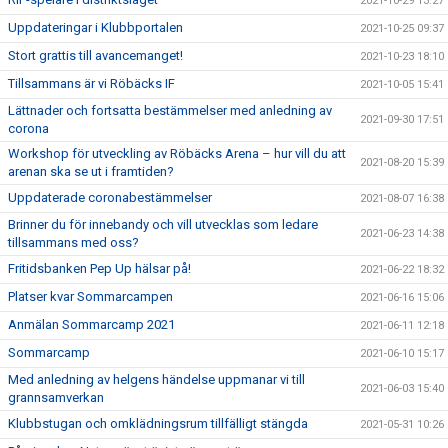
2021-10-29 13:27
Uppdateringar i Klubbportalen
2021-10-25 09:37
Stort grattis till avancemanget!
2021-10-23 18:10
Tillsammans är vi Röbäcks IF
2021-10-05 15:41
Lättnader och fortsatta bestämmelser med anledning av
2021-09-30 17:51
corona
Workshop för utveckling av Röbäcks Arena – hur vill du att
2021-08-20 15:39
arenan ska se ut i framtiden?
Uppdaterade coronabestämmelser
2021-08-07 16:38
Brinner du för innebandy och vill utvecklas som ledare
2021-06-23 14:38
tillsammans med oss?
Fritidsbanken Pep Up hälsar på!
2021-06-22 18:32
Platser kvar Sommarcampen
2021-06-16 15:06
Anmälan Sommarcamp 2021
2021-06-11 12:18
Sommarcamp
2021-06-10 15:17
Med anledning av helgens händelse uppmanar vi till
2021-06-03 15:40
grannsamverkan
Klubbstugan och omklädningsrum tillfälligt stängda
2021-05-31 10:26