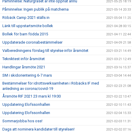
Påminnelse: Naturgräset är inte öppnat ännu
2021-05-25 18:19
Påminnelse: Ingen publik på matcherna
2021-05-14 20:33
Röbäck Camp 2021 ställs in
2021-05-04 11:25
Länk till uppstartsmöte bollek
2021-04-28 00:15
Bollek för barn födda 2015
2021-04-11 22:44
Uppdaterade coronabestämmelser
2021-04-09 21:58
Valberedningens förslag till styrelse inför årsmötet
2021-03-21 14:49
Tekniktest inför årsmötet
2021-03-21 12:49
Handlingar årsmöte 2021
2021-03-16 15:37
SM i skidorientering 6-7 mars
2021-03-04 14:44
Bestämmelser för idrottsverksamheten i Röbäcks IF med
2021-02-23 21:08
anledning av corona/covid-19
Årsmöte RIF 2021 23 mars kl 19:00
2021-02-22 13:47
Uppdatering Elofssonhallen
2021-02-10 11:43
Uppdatering Elofssonhallen
2021-02-04 15:33
Sommarjobba hos oss!
2021-02-03 11:31
Dags att nominera kandidater till styrelsen!
2021-02-02 07:16