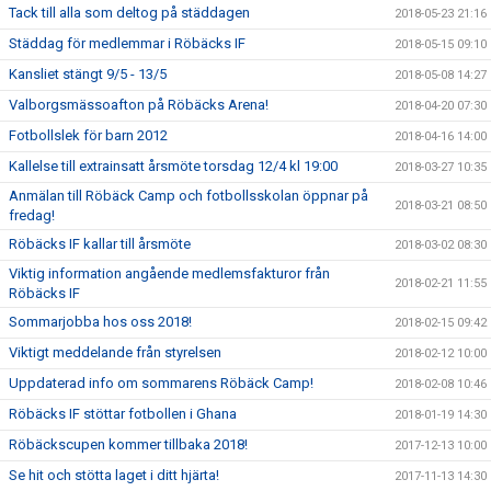
Tack till alla som deltog på städdagen
2018-05-23 21:16
Städdag för medlemmar i Röbäcks IF
2018-05-15 09:10
Kansliet stängt 9/5 - 13/5
2018-05-08 14:27
Valborgsmässoafton på Röbäcks Arena!
2018-04-20 07:30
Fotbollslek för barn 2012
2018-04-16 14:00
Kallelse till extrainsatt årsmöte torsdag 12/4 kl 19:00
2018-03-27 10:35
Anmälan till Röbäck Camp och fotbollsskolan öppnar på
2018-03-21 08:50
fredag!
Röbäcks IF kallar till årsmöte
2018-03-02 08:30
Viktig information angående medlemsfakturor från
2018-02-21 11:55
Röbäcks IF
Sommarjobba hos oss 2018!
2018-02-15 09:42
Viktigt meddelande från styrelsen
2018-02-12 10:00
Uppdaterad info om sommarens Röbäck Camp!
2018-02-08 10:46
Röbäcks IF stöttar fotbollen i Ghana
2018-01-19 14:30
Röbäckscupen kommer tillbaka 2018!
2017-12-13 10:00
Se hit och stötta laget i ditt hjärta!
2017-11-13 14:30