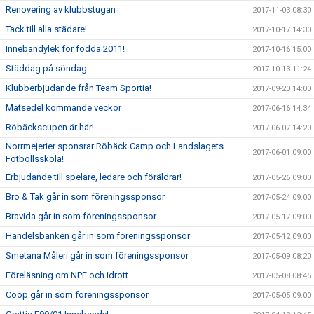
Renovering av klubbstugan
2017-11-03 08:30
Tack till alla städare!
2017-10-17 14:30
Innebandylek för födda 2011!
2017-10-16 15:00
Städdag på söndag
2017-10-13 11:24
Klubberbjudande från Team Sportia!
2017-09-20 14:00
Matsedel kommande veckor
2017-06-16 14:34
Röbäckscupen är här!
2017-06-07 14:20
Norrmejerier sponsrar Röbäck Camp och Landslagets
2017-06-01 09:00
Fotbollsskola!
Erbjudande till spelare, ledare och föräldrar!
2017-05-26 09:00
Bro & Tak går in som föreningssponsor
2017-05-24 09:00
Bravida går in som föreningssponsor
2017-05-17 09:00
Handelsbanken går in som föreningssponsor
2017-05-12 09:00
Smetana Måleri går in som föreningssponsor
2017-05-09 08:20
Föreläsning om NPF och idrott
2017-05-08 08:45
Coop går in som föreningssponsor
2017-05-05 09:00