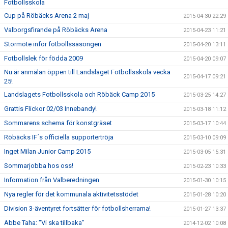
Fotbollsskola
Cup på Röbäcks Arena 2 maj
2015-04-30 22:29
Valborgsfirande på Röbäcks Arena
2015-04-23 11:21
Stormöte inför fotbollssäsongen
2015-04-20 13:11
Fotbollslek för födda 2009
2015-04-20 09:07
Nu är anmälan öppen till Landslaget Fotbollsskola vecka
2015-04-17 09:21
25!
Landslagets Fotbollsskola och Röbäck Camp 2015
2015-03-25 14:27
Grattis Flickor 02/03 Innebandy!
2015-03-18 11:12
Sommarens schema för konstgräset
2015-03-17 10:44
Röbäcks IF´s officiella supportertröja
2015-03-10 09:09
Inget Milan Junior Camp 2015
2015-03-05 15:31
Sommarjobba hos oss!
2015-02-23 10:33
Information från Valberedningen
2015-01-30 10:15
Nya regler för det kommunala aktivitetsstödet
2015-01-28 10:20
Division 3-äventyret fortsätter för fotbollsherrarna!
2015-01-27 13:37
Abbe Taha: "Vi ska tillbaka"
2014-12-02 10:08