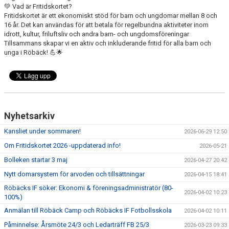
💚 Vad är Fritidskortet?
Fritidskortet är ett ekonomiskt stöd för barn och ungdomar mellan 8 och
16 år. Det kan användas för att betala för regelbundna aktiviteter inom
idrott, kultur, friluftsliv och andra barn- och ungdomsföreningar
Tillsammans skapar vi en aktiv och inkluderande fritid för alla barn och
unga i Röbäck! 💪🌟
Nyhetsarkiv
Kansliet under sommaren!
2026-06-29 12:50
Om Fritidskortet 2026 -uppdaterad info!
2026-05-21
Bolleken startar 3 maj
2026-04-27 20:42
Nytt domarsystem för arvoden och tillsättningar
2026-04-15 18:41
Röbäcks IF söker: Ekonomi & föreningsadministratör (80-
2026-04-02 10:23
100%)
Anmälan till Röbäck Camp och Röbäcks IF Fotbollsskola
2026-04-02 10:11
Påminnelse: Årsmöte 24/3 och Ledarträff FB 25/3
2026-03-23 09:33