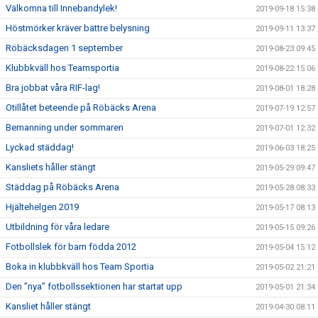
Välkomna till Innebandylek!
2019-09-18 15:38
Höstmörker kräver bättre belysning
2019-09-11 13:37
Röbäcksdagen 1 september
2019-08-23 09:45
Klubbkväll hos Teamsportia
2019-08-22 15:06
Bra jobbat våra RIF-lag!
2019-08-01 18:28
Otillåtet beteende på Röbäcks Arena
2019-07-19 12:57
Bemanning under sommaren
2019-07-01 12:32
Lyckad städdag!
2019-06-03 18:25
Kansliets håller stängt
2019-05-29 09:47
Städdag på Röbäcks Arena
2019-05-28 08:33
Hjältehelgen 2019
2019-05-17 08:13
Utbildning för våra ledare
2019-05-15 09:26
Fotbollslek för barn födda 2012
2019-05-04 15:12
Boka in klubbkväll hos Team Sportia
2019-05-02 21:21
Den ”nya” fotbollssektionen har startat upp
2019-05-01 21:34
Kansliet håller stängt
2019-04-30 08:11