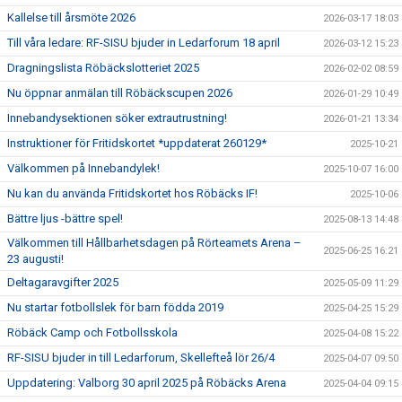
Kallelse till årsmöte 2026
2026-03-17 18:03
Till våra ledare: RF-SISU bjuder in Ledarforum 18 april
2026-03-12 15:23
Dragningslista Röbäckslotteriet 2025
2026-02-02 08:59
Nu öppnar anmälan till Röbäckscupen 2026
2026-01-29 10:49
Innebandysektionen söker extrautrustning!
2026-01-21 13:34
Instruktioner för Fritidskortet *uppdaterat 260129*
2025-10-21
Välkommen på Innebandylek!
2025-10-07 16:00
Nu kan du använda Fritidskortet hos Röbäcks IF!
2025-10-06
Bättre ljus -bättre spel!
2025-08-13 14:48
Välkommen till Hållbarhetsdagen på Rörteamets Arena –
2025-06-25 16:21
23 augusti!
Deltagaravgifter 2025
2025-05-09 11:29
Nu startar fotbollslek för barn födda 2019
2025-04-25 15:29
Röbäck Camp och Fotbollsskola
2025-04-08 15:22
RF-SISU bjuder in till Ledarforum, Skellefteå lör 26/4
2025-04-07 09:50
Uppdatering: Valborg 30 april 2025 på Röbäcks Arena
2025-04-04 09:15