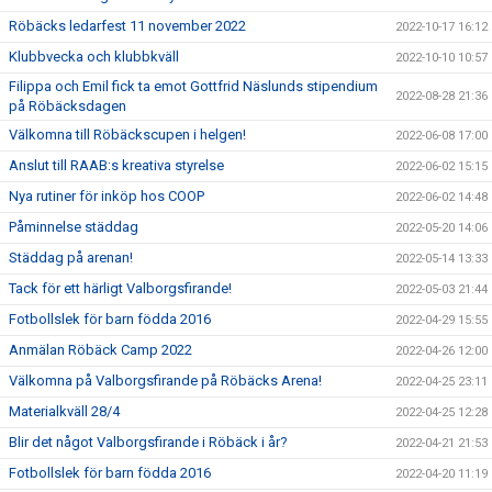
Röbäcks ledarfest 11 november 2022
2022-10-17 16:12
Klubbvecka och klubbkväll
2022-10-10 10:57
Filippa och Emil fick ta emot Gottfrid Näslunds stipendium
2022-08-28 21:36
på Röbäcksdagen
Välkomna till Röbäckscupen i helgen!
2022-06-08 17:00
Anslut till RAAB:s kreativa styrelse
2022-06-02 15:15
Nya rutiner för inköp hos COOP
2022-06-02 14:48
Påminnelse städdag
2022-05-20 14:06
Städdag på arenan!
2022-05-14 13:33
Tack för ett härligt Valborgsfirande!
2022-05-03 21:44
Fotbollslek för barn födda 2016
2022-04-29 15:55
Anmälan Röbäck Camp 2022
2022-04-26 12:00
Välkomna på Valborgsfirande på Röbäcks Arena!
2022-04-25 23:11
Materialkväll 28/4
2022-04-25 12:28
Blir det något Valborgsfirande i Röbäck i år?
2022-04-21 21:53
Fotbollslek för barn födda 2016
2022-04-20 11:19