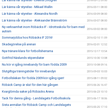
Lär känna vår styrelse - Evelina Lindgren
2016-03-12 09:00
Lär känna vår styrelse - Mikael Wallin
2016-03-11 08:00
Lär känna vår styrelse - Alexandra Nordh
2016-03-09 08:00
Lär känna vår styrelse - Aleksander Brännström
2016-03-07 08:00
Ny verksamhet inom Röbäcks IF - Idrottsskola för barn med
2016-03-02 08:00
autism
Sommarjobba hos Röbäcks IF 2016!
2016-02-10 11:09
Skadegörelse på arenan
2016-02-01 12:52
Nya tränare klara för fotbollsherrarna
2015-12-17 13:54
Gottfrid Näslunds stipendiater
2015-10-30 13:08
Nu kör vi igång innebandy för barn födda 2009
2015-10-08 09:16
Slutgiltiga träningstider för innebandyn
2015-09-03 10:03
Fotbollsleken för födda 2009 kör igång igen!
2015-08-11 09:02
Röbäck Camp är slut för den här gången
2015-06-26 16:47
Kvarglömda saker på Röbäcks Arena
2015-06-23 10:10
Tack för denna gång - Landslagets Fotbollsskola
2015-06-17 18:06
Sista anmälan för Röbäck Camp och Landslagets
2015-05-25 17:10