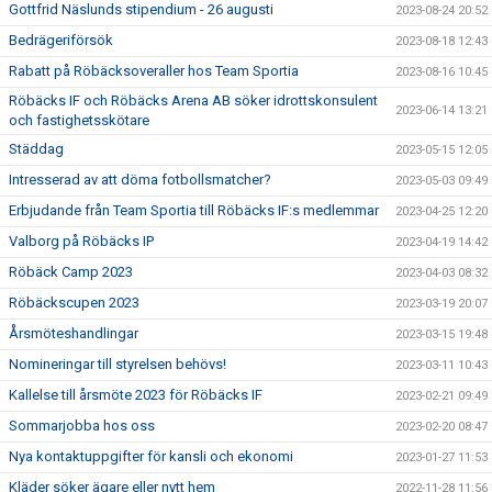
Gottfrid Näslunds stipendium - 26 augusti
2023-08-24 20:52
Bedrägeriförsök
2023-08-18 12:43
Rabatt på Röbäcksoveraller hos Team Sportia
2023-08-16 10:45
Röbäcks IF och Röbäcks Arena AB söker idrottskonsulent
2023-06-14 13:21
och fastighetsskötare
Städdag
2023-05-15 12:05
Intresserad av att döma fotbollsmatcher?
2023-05-03 09:49
Erbjudande från Team Sportia till Röbäcks IF:s medlemmar
2023-04-25 12:20
Valborg på Röbäcks IP
2023-04-19 14:42
Röbäck Camp 2023
2023-04-03 08:32
Röbäckscupen 2023
2023-03-19 20:07
Årsmöteshandlingar
2023-03-15 19:48
Nomineringar till styrelsen behövs!
2023-03-11 10:43
Kallelse till årsmöte 2023 för Röbäcks IF
2023-02-21 09:49
Sommarjobba hos oss
2023-02-20 08:47
Nya kontaktuppgifter för kansli och ekonomi
2023-01-27 11:53
Kläder söker ägare eller nytt hem
2022-11-28 11:56