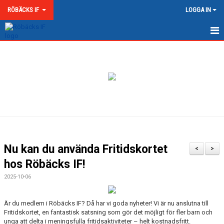
RÖBÄCKS IF
LOGGA IN
HEM
NYHETER
OM RÖBÄCKS IF
KONTAKT
DOKUMENT
Nu kan du använda Fritidskortet
<
>
MATCHER
hos Röbäcks IF!
2025-10-06
MEDLEMSKAP & AVGIFTER
RÖBÄCKS ARENA
Är du medlem i Röbäcks IF? Då har vi goda nyheter! Vi är nu anslutna till
Fritidskortet, en fantastisk satsning som gör det möjligt för fler barn och
unga att delta i meningsfulla fritidsaktiviteter – helt kostnadsfritt.