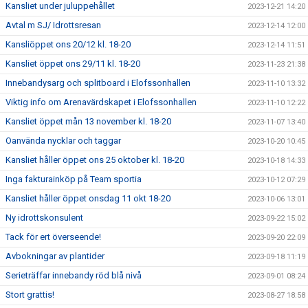
Kansliet under juluppehållet
2023-12-21 14:20
Avtal m SJ/ Idrottsresan
2023-12-14 12:00
Kansliöppet ons 20/12 kl. 18-20
2023-12-14 11:51
Kansliet öppet ons 29/11 kl. 18-20
2023-11-23 21:38
Innebandysarg och splitboard i Elofssonhallen
2023-11-10 13:32
Viktig info om Arenavärdskapet i Elofssonhallen
2023-11-10 12:22
Kansliet öppet mån 13 november kl. 18-20
2023-11-07 13:40
Oanvända nycklar och taggar
2023-10-20 10:45
Kansliet håller öppet ons 25 oktober kl. 18-20
2023-10-18 14:33
Inga fakturainköp på Team sportia
2023-10-12 07:29
Kansliet håller öppet onsdag 11 okt 18-20
2023-10-06 13:01
Ny idrottskonsulent
2023-09-22 15:02
Tack för ert överseende!
2023-09-20 22:09
Avbokningar av plantider
2023-09-18 11:19
Serieträffar innebandy röd blå nivå
2023-09-01 08:24
Stort grattis!
2023-08-27 18:58