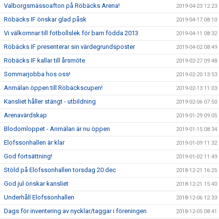
Valborgsmässoafton på Röbäcks Arena!
2019-04-23 12:23
Röbäcks IF önskar glad påsk
2019-04-17 08:10
Vi välkomnar till fotbollslek för barn födda 2013
2019-04-11 08:32
Röbäcks IF presenterar sin värdegrundsposter
2019-04-02 08:49
Röbäcks IF kallar till årsmöte
2019-02-27 09:48
Sommarjobba hos oss!
2019-02-20 13:53
Anmälan öppen till Röbäckscupen!
2019-02-13 11:03
Kansliet håller stängt - utbildning
2019-02-06 07:50
Arenavärdskap
2019-01-29 09:05
Blodomloppet - Anmälan är nu öppen
2019-01-15 08:34
Elofssonhallen är klar
2019-01-09 11:32
God fortsättning!
2019-01-02 11:49
Stöld på Elofssonhallen torsdag 20 dec
2018-12-21 16:25
God jul önskar kansliet
2018-12-21 15:40
Underhåll Elofssonhallen
2018-12-06 12:33
Dags för inventering av nycklar/taggar i föreningen
2018-12-05 08:41