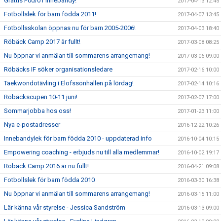
Grattis F00/01 Innebandy!
2017-04-13 12:45
Fotbollslek för barn födda 2011!
2017-04-07 13:45
Fotbollsskolan öppnas nu för barn 2005-2006!
2017-04-03 18:40
Röbäck Camp 2017 är fullt!
2017-03-08 08:25
Nu öppnar vi anmälan till sommarens arrangemang!
2017-03-06 09:00
Röbäcks IF söker organisationsledare
2017-02-16 10:00
Taekwondotävling i Elofssonhallen på lördag!
2017-02-14 10:16
Röbäckscupen 10-11 juni!
2017-02-07 17:00
Sommarjobba hos oss!
2017-01-23 11:00
Nya e-postadresser
2016-12-22 10:26
Innebandylek för barn födda 2010 - uppdaterad info
2016-10-04 10:15
Empowering coaching - erbjuds nu till alla medlemmar!
2016-10-02 19:17
Röbäck Camp 2016 är nu fullt!
2016-04-21 09:08
Fotbollslek för barn födda 2010
2016-03-30 16:38
Nu öppnar vi anmälan till sommarens arrangemang!
2016-03-15 11:00
Lär känna vår styrelse - Jessica Sandström
2016-03-13 09:00