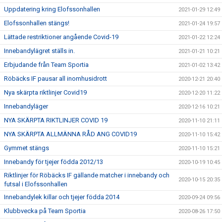
Uppdatering kring Elofssonhallen
2021-01-29 12:49
Elofssonhallen stängs!
2021-01-24 19:57
Lättade restriktioner angående Covid-19
2021-01-22 12:24
Innebandylägret ställs in.
2021-01-21 10:21
Erbjudande från Team Sportia
2021-01-02 13:42
Röbäcks IF pausar all inomhusidrott
2020-12-21 20:40
Nya skärpta riktlinjer Covid19
2020-12-20 11:22
Innebandyläger
2020-12-16 10:21
NYA SKÄRPTA RIKTLINJER COVID 19
2020-11-10 21:11
NYA SKÄRPTA ALLMÄNNA RÅD ANG COVID19
2020-11-10 15:42
Gymmet stängs
2020-11-10 15:21
Innebandy för tjejer födda 2012/13
2020-10-19 10:45
Riktlinjer för Röbäcks IF gällande matcher i innebandy och
2020-10-15 20:35
futsal i Elofssonhallen
Innebandylek killar och tjejer födda 2014
2020-09-24 09:56
Klubbvecka på Team Sportia
2020-08-26 17:50