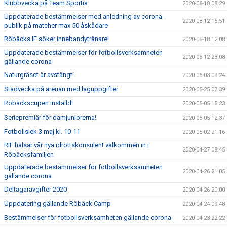
Klubbvecka på Team Sportia
2020-08-18 08:29
Uppdaterade bestämmelser med anledning av corona -
2020-08-12 15:51
publik på matcher max 50 åskådare
Röbäcks IF söker innebandytränare!
2020-06-18 12:08
Uppdaterade bestämmelser för fotbollsverksamheten
2020-06-12 23:08
gällande corona
Naturgräset är avstängt!
2020-06-03 09:24
Städvecka på arenan med laguppgifter
2020-05-25 07:39
Röbäckscupen inställd!
2020-05-05 15:23
Seriepremiär för damjuniorerna!
2020-05-05 12:37
Fotbollslek 3 maj kl. 10-11
2020-05-02 21:16
RIF hälsar vår nya idrottskonsulent välkommen in i
2020-04-27 08:45
Röbäcksfamiljen
Uppdaterade bestämmelser för fotbollsverksamheten
2020-04-26 21:05
gällande corona
Deltagaravgifter 2020
2020-04-26 20:00
Uppdatering gällande Röbäck Camp
2020-04-24 09:48
Bestämmelser för fotbollsverksamheten gällande corona
2020-04-23 22:22