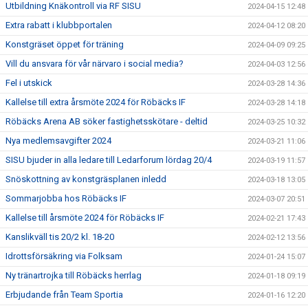
Utbildning Knäkontroll via RF SISU
2024-04-15 12:48
Extra rabatt i klubbportalen
2024-04-12 08:20
Konstgräset öppet för träning
2024-04-09 09:25
Vill du ansvara för vår närvaro i social media?
2024-04-03 12:56
Fel i utskick
2024-03-28 14:36
Kallelse till extra årsmöte 2024 för Röbäcks IF
2024-03-28 14:18
Röbäcks Arena AB söker fastighetsskötare - deltid
2024-03-25 10:32
Nya medlemsavgifter 2024
2024-03-21 11:06
SISU bjuder in alla ledare till Ledarforum lördag 20/4
2024-03-19 11:57
Snöskottning av konstgräsplanen inledd
2024-03-18 13:05
Sommarjobba hos Röbäcks IF
2024-03-07 20:51
Kallelse till årsmöte 2024 för Röbäcks IF
2024-02-21 17:43
Kanslikväll tis 20/2 kl. 18-20
2024-02-12 13:56
Idrottsförsäkring via Folksam
2024-01-24 15:07
Ny tränartrojka till Röbäcks herrlag
2024-01-18 09:19
Erbjudande från Team Sportia
2024-01-16 12:20