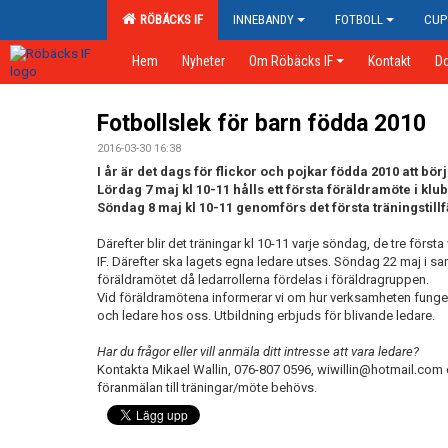
RÖBÄCKS IF
INNEBANDY
FOTBOLL
CUP
Hem
Nyheter
Om Röbäcks IF
Kontakt
D
Fotbollslek för barn födda 2010
2016-03-30 16:38
I år är det dags för flickor och pojkar födda 2010 att bör
Lördag 7 maj kl 10-11 hålls ett första föräldramöte i k
Söndag 8 maj kl 10-11 genomförs det första träningstillfä
Därefter blir det träningar kl 10-11 varje söndag, de tre för
IF. Därefter ska lagets egna ledare utses. Söndag 22 maj i s
föräldramötet då ledarrollerna fördelas i föräldragruppen.
Vid föräldramötena informerar vi om hur verksamheten funge
och ledare hos oss. Utbildning erbjuds för blivande ledare.
Har du frågor eller vill anmäla ditt intresse att vara ledare?
Kontakta Mikael Wallin, 076-807 0596, wiwillin@hotmail.com e
föranmälan till träningar/möte behövs.