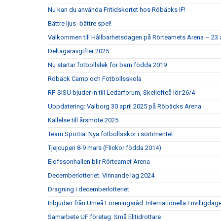
Nu kan du använda Fritidskortet hos Röbäcks IF!
Bättre ljus -bättre spel!
Välkommen till Hållbarhetsdagen på Rörteamets Arena – 23 
Deltagaravgifter 2025
Nu startar fotbollslek för barn födda 2019
Röbäck Camp och Fotbollsskola
RF-SISU bjuder in till Ledarforum, Skellefteå lör 26/4
Uppdatering: Valborg 30 april 2025 på Röbäcks Arena
Kallelse till årsmöte 2025
Team Sportia: Nya fotbollsskor i sortimentet
Tjejcupen 8-9 mars (Flickor födda 2014)
Elofssonhallen blir Rörteamet Arena
Decemberlotteriet: Vinnande lag 2024
Dragning i decemberlotteriet
Inbjudan från Umeå Föreningsråd: Internationella Frivilligdag
Samarbete UF företag: Små Elitidrottare