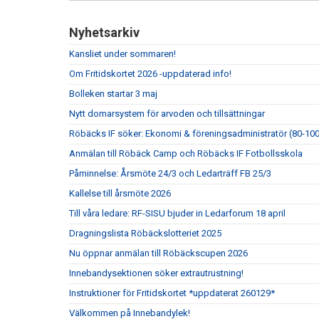
Nyhetsarkiv
Kansliet under sommaren!
Om Fritidskortet 2026 -uppdaterad info!
Bolleken startar 3 maj
Nytt domarsystem för arvoden och tillsättningar
Röbäcks IF söker: Ekonomi & föreningsadministratör (80-10
Anmälan till Röbäck Camp och Röbäcks IF Fotbollsskola
Påminnelse: Årsmöte 24/3 och Ledarträff FB 25/3
Kallelse till årsmöte 2026
Till våra ledare: RF-SISU bjuder in Ledarforum 18 april
Dragningslista Röbäckslotteriet 2025
Nu öppnar anmälan till Röbäckscupen 2026
Innebandysektionen söker extrautrustning!
Instruktioner för Fritidskortet *uppdaterat 260129*
Välkommen på Innebandylek!