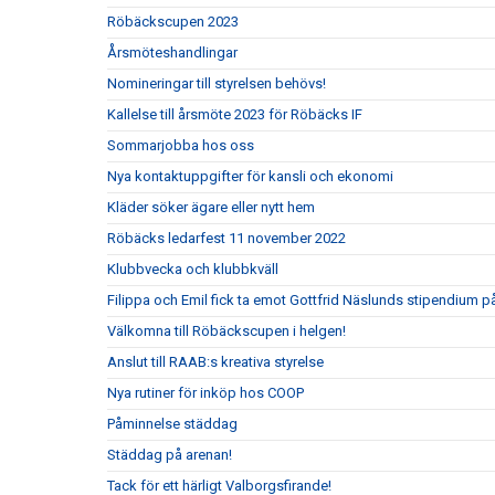
Röbäckscupen 2023
Årsmöteshandlingar
Nomineringar till styrelsen behövs!
Kallelse till årsmöte 2023 för Röbäcks IF
Sommarjobba hos oss
Nya kontaktuppgifter för kansli och ekonomi
Kläder söker ägare eller nytt hem
Röbäcks ledarfest 11 november 2022
Klubbvecka och klubbkväll
Filippa och Emil fick ta emot Gottfrid Näslunds stipendium
Välkomna till Röbäckscupen i helgen!
Anslut till RAAB:s kreativa styrelse
Nya rutiner för inköp hos COOP
Påminnelse städdag
Städdag på arenan!
Tack för ett härligt Valborgsfirande!