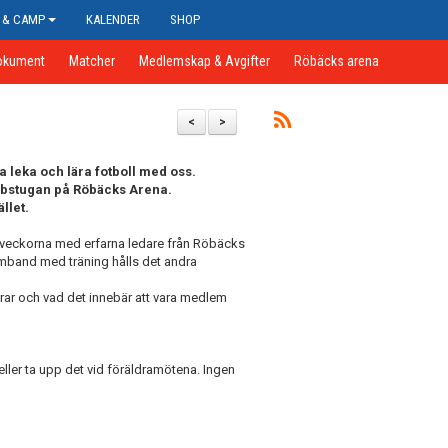
 & CAMP
KALENDER
SHOP
okument
Matcher
Medlemskap & Avgifter
Röbäcks arena
<
>
ja leka och lära fotboll med oss.
lubbstugan på Röbäcks Arena.
llet.
sta veckorna med erfarna ledare från Röbäcks
amband med träning hålls det andra
rar och vad det innebär att vara medlem
ller ta upp det vid föräldramötena. Ingen