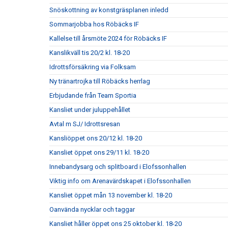
Snöskottning av konstgräsplanen inledd
Sommarjobba hos Röbäcks IF
Kallelse till årsmöte 2024 för Röbäcks IF
Kanslikväll tis 20/2 kl. 18-20
Idrottsförsäkring via Folksam
Ny tränartrojka till Röbäcks herrlag
Erbjudande från Team Sportia
Kansliet under juluppehållet
Avtal m SJ/ Idrottsresan
Kansliöppet ons 20/12 kl. 18-20
Kansliet öppet ons 29/11 kl. 18-20
Innebandysarg och splitboard i Elofssonhallen
Viktig info om Arenavärdskapet i Elofssonhallen
Kansliet öppet mån 13 november kl. 18-20
Oanvända nycklar och taggar
Kansliet håller öppet ons 25 oktober kl. 18-20