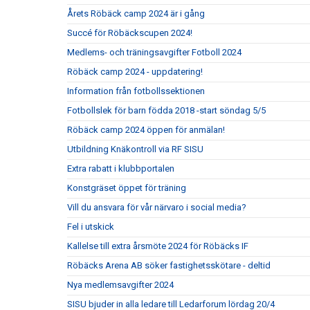
Årets Röbäck camp 2024 är i gång
Succé för Röbäckscupen 2024!
Medlems- och träningsavgifter Fotboll 2024
Röbäck camp 2024 - uppdatering!
Information från fotbollssektionen
Fotbollslek för barn födda 2018 -start söndag 5/5
Röbäck camp 2024 öppen för anmälan!
Utbildning Knäkontroll via RF SISU
Extra rabatt i klubbportalen
Konstgräset öppet för träning
Vill du ansvara för vår närvaro i social media?
Fel i utskick
Kallelse till extra årsmöte 2024 för Röbäcks IF
Röbäcks Arena AB söker fastighetsskötare - deltid
Nya medlemsavgifter 2024
SISU bjuder in alla ledare till Ledarforum lördag 20/4