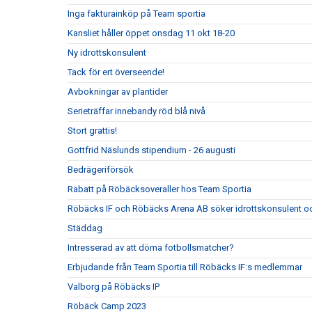
Inga fakturainköp på Team sportia
Kansliet håller öppet onsdag 11 okt 18-20
Ny idrottskonsulent
Tack för ert överseende!
Avbokningar av plantider
Serieträffar innebandy röd blå nivå
Stort grattis!
Gottfrid Näslunds stipendium - 26 augusti
Bedrägeriförsök
Rabatt på Röbäcksoveraller hos Team Sportia
Röbäcks IF och Röbäcks Arena AB söker idrottskonsulent oc
Städdag
Intresserad av att döma fotbollsmatcher?
Erbjudande från Team Sportia till Röbäcks IF:s medlemmar
Valborg på Röbäcks IP
Röbäck Camp 2023