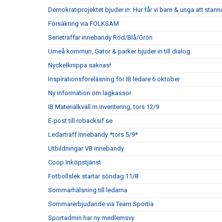
Demokratiprojektet bjuder in: Hur får vi barn & unga att stann
Försäkring via FOLKSAM
Serieträffar innebandy Röd/Blå/Grön
Umeå kommun, Gator & parker bjuder in till dialog
Nyckelknippa saknas!
Inspirationsföreläsning för IB ledare 6 oktober
Ny information om lagkassor
IB Materialkväll m inventering, tors 12/9
E-post till robacksif.se
Ledarträff Innebandy *tors 5/9*
Utbildningar VB innebandy
Coop Inköpstjänst
Fotbollslek startar söndag 11/8
Sommarhälsning till ledarna
Sommarerbjudande via Team Sportia
Sportadmin har ny medlemsvy