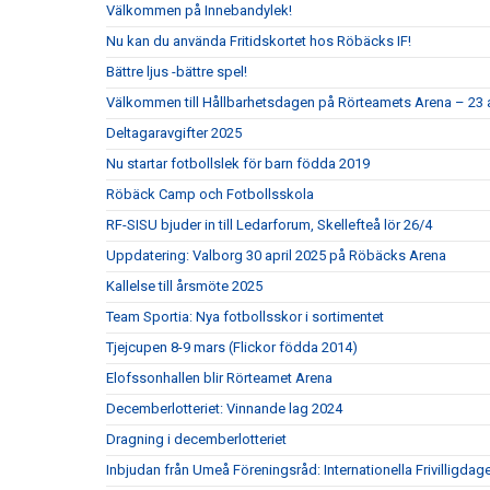
Välkommen på Innebandylek!
Nu kan du använda Fritidskortet hos Röbäcks IF!
Bättre ljus -bättre spel!
Välkommen till Hållbarhetsdagen på Rörteamets Arena – 23 
Deltagaravgifter 2025
Nu startar fotbollslek för barn födda 2019
Röbäck Camp och Fotbollsskola
RF-SISU bjuder in till Ledarforum, Skellefteå lör 26/4
Uppdatering: Valborg 30 april 2025 på Röbäcks Arena
Kallelse till årsmöte 2025
Team Sportia: Nya fotbollsskor i sortimentet
Tjejcupen 8-9 mars (Flickor födda 2014)
Elofssonhallen blir Rörteamet Arena
Decemberlotteriet: Vinnande lag 2024
Dragning i decemberlotteriet
Inbjudan från Umeå Föreningsråd: Internationella Frivilligdag