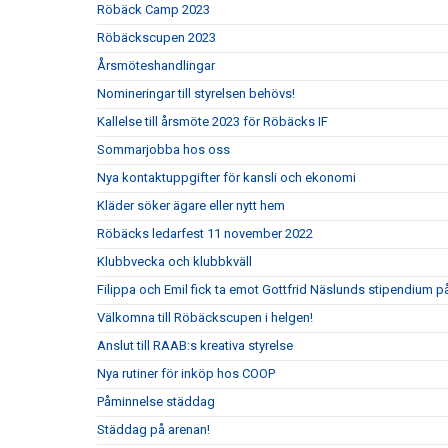
Röbäck Camp 2023
Röbäckscupen 2023
Årsmöteshandlingar
Nomineringar till styrelsen behövs!
Kallelse till årsmöte 2023 för Röbäcks IF
Sommarjobba hos oss
Nya kontaktuppgifter för kansli och ekonomi
Kläder söker ägare eller nytt hem
Röbäcks ledarfest 11 november 2022
Klubbvecka och klubbkväll
Filippa och Emil fick ta emot Gottfrid Näslunds stipendium
Välkomna till Röbäckscupen i helgen!
Anslut till RAAB:s kreativa styrelse
Nya rutiner för inköp hos COOP
Påminnelse städdag
Städdag på arenan!