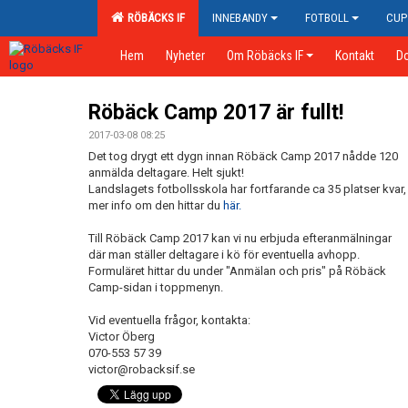
RÖBÄCKS IF
INNEBANDY
FOTBOLL
CUP
Hem
Nyheter
Om Röbäcks IF
Kontakt
D
Röbäck Camp 2017 är fullt!
2017-03-08 08:25
Det tog drygt ett dygn innan Röbäck Camp 2017 nådde 120
anmälda deltagare. Helt sjukt!
Landslagets fotbollsskola har fortfarande ca 35 platser kvar,
mer info om den hittar du
här.
Till Röbäck Camp 2017 kan vi nu erbjuda efteranmälningar
där man ställer deltagare i kö för eventuella avhopp.
Formuläret hittar du under "Anmälan och pris" på Röbäck
Camp-sidan i toppmenyn.
Vid eventuella frågor, kontakta:
Victor Öberg
070-553 57 39
victor@robacksif.se