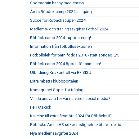
Sportadmin har ny medlemsvy
Årets Röbäck camp 2024 är i gång
Succé för Röbäckscupen 2024!
Medlems- och träningsavgifter Fotboll 2024
Röbäck camp 2024 - uppdatering!
Information från fotbollssektionen
Fotbollslek för barn födda 2018 -start söndag 5/5
Röbäck camp 2024 öppen för anmälan!
Utbildning Knäkontroll via RF SISU
Extra rabatt i klubbportalen
Konstgräset öppet för träning
Vill du ansvara för vår närvaro i social media?
Fel i utskick
Kallelse till extra årsmöte 2024 för Röbäcks IF
Röbäcks Arena AB söker fastighetsskötare - deltid
Nya medlemsavgifter 2024