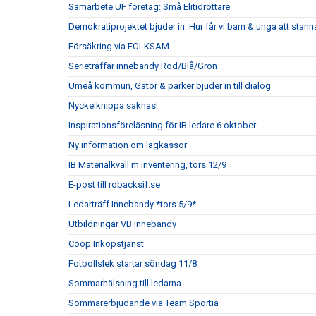
Samarbete UF företag: Små Elitidrottare
Demokratiprojektet bjuder in: Hur får vi barn & unga att stann
Försäkring via FOLKSAM
Serieträffar innebandy Röd/Blå/Grön
Umeå kommun, Gator & parker bjuder in till dialog
Nyckelknippa saknas!
Inspirationsföreläsning för IB ledare 6 oktober
Ny information om lagkassor
IB Materialkväll m inventering, tors 12/9
E-post till robacksif.se
Ledarträff Innebandy *tors 5/9*
Utbildningar VB innebandy
Coop Inköpstjänst
Fotbollslek startar söndag 11/8
Sommarhälsning till ledarna
Sommarerbjudande via Team Sportia