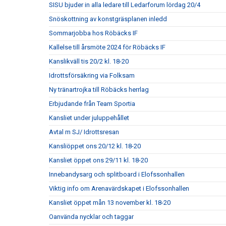
SISU bjuder in alla ledare till Ledarforum lördag 20/4
Snöskottning av konstgräsplanen inledd
Sommarjobba hos Röbäcks IF
Kallelse till årsmöte 2024 för Röbäcks IF
Kanslikväll tis 20/2 kl. 18-20
Idrottsförsäkring via Folksam
Ny tränartrojka till Röbäcks herrlag
Erbjudande från Team Sportia
Kansliet under juluppehållet
Avtal m SJ/ Idrottsresan
Kansliöppet ons 20/12 kl. 18-20
Kansliet öppet ons 29/11 kl. 18-20
Innebandysarg och splitboard i Elofssonhallen
Viktig info om Arenavärdskapet i Elofssonhallen
Kansliet öppet mån 13 november kl. 18-20
Oanvända nycklar och taggar