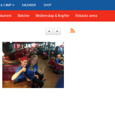
 & CAMP
KALENDER
SHOP
okument
Matcher
Medlemskap & Avgifter
Röbäcks arena
<
>