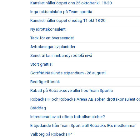
Kansliet håller öppet ons 25 oktober kl. 18-20
Inga fakturainköp på Team sportia
Kansliet håller öppet onsdag 11 okt 18-20
Ny idrottskonsulent
Tack för ert överseende!
Avbokningar av plantider
Serieträffar innebandy röd blå nivå
Stort grattis!
Gottfrid Näslunds stipendium - 26 augusti
Bedrägeriförsök
Rabatt på Röbäcksoveraller hos Team Sportia
Röbäcks IF och Röbäcks Arena AB söker idrottskonsulent oc
Städdag
Intresserad av att döma fotbollsmatcher?
Erbjudande från Team Sportia till Röbäcks IF:s medlemmar
Valborg på Röbäcks IP