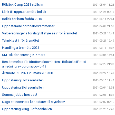
Röbäck Camp 2021 ställs in
2021-05-04 11:25
Länk till uppstartsmöte bollek
2021-04-28 00:15
Bollek för barn födda 2015
2021-04-11 22:44
Uppdaterade coronabestämmelser
2021-04-09 21:58
Valberedningens förslag till styrelse inför årsmötet
2021-03-21 14:49
Tekniktest inför årsmötet
2021-03-21 12:49
Handlingar årsmöte 2021
2021-03-16 15:37
SM i skidorientering 6-7 mars
2021-03-04 14:44
Bestämmelser för idrottsverksamheten i Röbäcks IF med
2021-02-23 21:08
anledning av corona/covid-19
Årsmöte RIF 2021 23 mars kl 19:00
2021-02-22 13:47
Uppdatering Elofssonhallen
2021-02-10 11:43
Uppdatering Elofssonhallen
2021-02-04 15:33
Sommarjobba hos oss!
2021-02-03 11:31
Dags att nominera kandidater till styrelsen!
2021-02-02 07:16
Uppdatering kring Elofssonhallen
2021-01-29 12:49