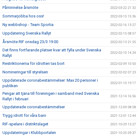
Påminnelse årsmöte
2022-03-22 21:32
Sommarjobba hos oss!
2022-03-15 15:36
Ny webbshop - Team Sportia
2022-02-16 13:27
Uppdatering Svenska Rallyt
2022-02-15 08:57
Årsmöte RIF onsdag 23/3 19:00
2022-02-13 21:55
Det finns fortfarande platser kvar att fylla under Svenska
2022-02-10 14:24
Rallyt
Restriktionerna för idrotten tas bort
2022-02-09 10:50
Nomineringar till styrelsen
2022-02-02 07:23
Uppdaterade coronabestämmelser: Max 20 personer i
2022-01-10 19:17
publiken
Pengar att tjäna till föreningen i samband med Svenska
2021-12-14 16:56
Rallyt i februari
Uppdaterade coronabestämmelser
2021-12-09 08:58
Trygg idrott för våra barn
2021-12-01 12:44
RIF-spelare i distriktslaget
2021-10-29 13:27
Uppdateringar i Klubbportalen
2021-10-25 09:37