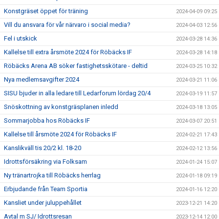
Konstgräset öppet för träning
2024-04-09 09:25
Vill du ansvara för vår närvaro i social media?
2024-04-03 12:56
Fel i utskick
2024-03-28 14:36
Kallelse till extra årsmöte 2024 för Röbäcks IF
2024-03-28 14:18
Röbäcks Arena AB söker fastighetsskötare - deltid
2024-03-25 10:32
Nya medlemsavgifter 2024
2024-03-21 11:06
SISU bjuder in alla ledare till Ledarforum lördag 20/4
2024-03-19 11:57
Snöskottning av konstgräsplanen inledd
2024-03-18 13:05
Sommarjobba hos Röbäcks IF
2024-03-07 20:51
Kallelse till årsmöte 2024 för Röbäcks IF
2024-02-21 17:43
Kanslikväll tis 20/2 kl. 18-20
2024-02-12 13:56
Idrottsförsäkring via Folksam
2024-01-24 15:07
Ny tränartrojka till Röbäcks herrlag
2024-01-18 09:19
Erbjudande från Team Sportia
2024-01-16 12:20
Kansliet under juluppehållet
2023-12-21 14:20
Avtal m SJ/ Idrottsresan
2023-12-14 12:00