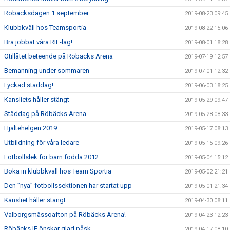
Röbäcksdagen 1 september
2019-08-23 09:45
Klubbkväll hos Teamsportia
2019-08-22 15:06
Bra jobbat våra RIF-lag!
2019-08-01 18:28
Otillåtet beteende på Röbäcks Arena
2019-07-19 12:57
Bemanning under sommaren
2019-07-01 12:32
Lyckad städdag!
2019-06-03 18:25
Kansliets håller stängt
2019-05-29 09:47
Städdag på Röbäcks Arena
2019-05-28 08:33
Hjältehelgen 2019
2019-05-17 08:13
Utbildning för våra ledare
2019-05-15 09:26
Fotbollslek för barn födda 2012
2019-05-04 15:12
Boka in klubbkväll hos Team Sportia
2019-05-02 21:21
Den ”nya” fotbollssektionen har startat upp
2019-05-01 21:34
Kansliet håller stängt
2019-04-30 08:11
Valborgsmässoafton på Röbäcks Arena!
2019-04-23 12:23
Röbäcks IF önskar glad påsk
2019-04-17 08:10