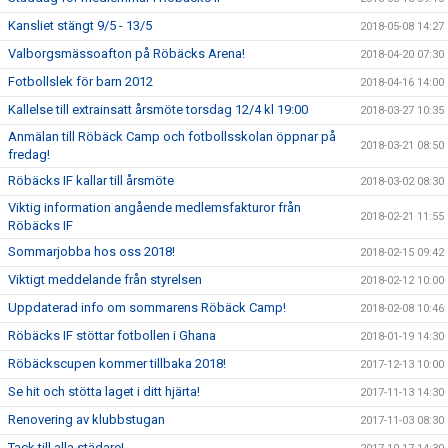
Kansliet stängt 9/5 - 13/5
2018-05-08 14:27
Valborgsmässoafton på Röbäcks Arena!
2018-04-20 07:30
Fotbollslek för barn 2012
2018-04-16 14:00
Kallelse till extrainsatt årsmöte torsdag 12/4 kl 19:00
2018-03-27 10:35
Anmälan till Röbäck Camp och fotbollsskolan öppnar på
2018-03-21 08:50
fredag!
Röbäcks IF kallar till årsmöte
2018-03-02 08:30
Viktig information angående medlemsfakturor från
2018-02-21 11:55
Röbäcks IF
Sommarjobba hos oss 2018!
2018-02-15 09:42
Viktigt meddelande från styrelsen
2018-02-12 10:00
Uppdaterad info om sommarens Röbäck Camp!
2018-02-08 10:46
Röbäcks IF stöttar fotbollen i Ghana
2018-01-19 14:30
Röbäckscupen kommer tillbaka 2018!
2017-12-13 10:00
Se hit och stötta laget i ditt hjärta!
2017-11-13 14:30
Renovering av klubbstugan
2017-11-03 08:30
Tack till alla städare!