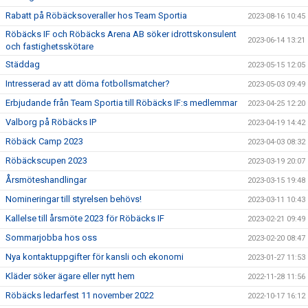
Rabatt på Röbäcksoveraller hos Team Sportia
2023-08-16 10:45
Röbäcks IF och Röbäcks Arena AB söker idrottskonsulent
2023-06-14 13:21
och fastighetsskötare
Städdag
2023-05-15 12:05
Intresserad av att döma fotbollsmatcher?
2023-05-03 09:49
Erbjudande från Team Sportia till Röbäcks IF:s medlemmar
2023-04-25 12:20
Valborg på Röbäcks IP
2023-04-19 14:42
Röbäck Camp 2023
2023-04-03 08:32
Röbäckscupen 2023
2023-03-19 20:07
Årsmöteshandlingar
2023-03-15 19:48
Nomineringar till styrelsen behövs!
2023-03-11 10:43
Kallelse till årsmöte 2023 för Röbäcks IF
2023-02-21 09:49
Sommarjobba hos oss
2023-02-20 08:47
Nya kontaktuppgifter för kansli och ekonomi
2023-01-27 11:53
Kläder söker ägare eller nytt hem
2022-11-28 11:56
Röbäcks ledarfest 11 november 2022
2022-10-17 16:12