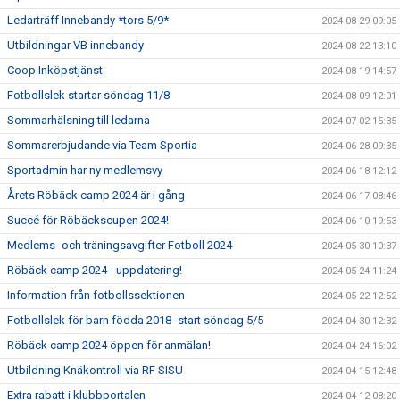
Ledarträff Innebandy *tors 5/9*
2024-08-29 09:05
Utbildningar VB innebandy
2024-08-22 13:10
Coop Inköpstjänst
2024-08-19 14:57
Fotbollslek startar söndag 11/8
2024-08-09 12:01
Sommarhälsning till ledarna
2024-07-02 15:35
Sommarerbjudande via Team Sportia
2024-06-28 09:35
Sportadmin har ny medlemsvy
2024-06-18 12:12
Årets Röbäck camp 2024 är i gång
2024-06-17 08:46
Succé för Röbäckscupen 2024!
2024-06-10 19:53
Medlems- och träningsavgifter Fotboll 2024
2024-05-30 10:37
Röbäck camp 2024 - uppdatering!
2024-05-24 11:24
Information från fotbollssektionen
2024-05-22 12:52
Fotbollslek för barn födda 2018 -start söndag 5/5
2024-04-30 12:32
Röbäck camp 2024 öppen för anmälan!
2024-04-24 16:02
Utbildning Knäkontroll via RF SISU
2024-04-15 12:48
Extra rabatt i klubbportalen
2024-04-12 08:20