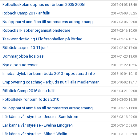
Fotbollsskolan öppnas nu för barn 2005-2006!
2017-04-03 18:40
Röbäck Camp 2017 är fullt!
2017-03-08 08:25
Nu öppnar vi anmälan till sommarens arrangemang!
2017-03-06 09:00
Röbäcks IF söker organisationsledare
2017-02-16 10:00
Taekwondotävling i Elofssonhallen på lördag!
2017-02-14 10:16
Röbäckscupen 10-11 juni!
2017-02-07 17:00
Sommarjobba hos oss!
2017-01-23 11:00
Nya e-postadresser
2016-12-22 10:26
Innebandylek för barn födda 2010 - uppdaterad info
2016-10-04 10:15
Empowering coaching - erbjuds nu till alla medlemmar!
2016-10-02 19:17
Röbäck Camp 2016 är nu fullt!
2016-04-21 09:08
Fotbollslek för barn födda 2010
2016-03-30 16:38
Nu öppnar vi anmälan till sommarens arrangemang!
2016-03-15 11:00
Lär känna vår styrelse - Jessica Sandström
2016-03-13 09:00
Lär känna vår styrelse - Evelina Lindgren
2016-03-12 09:00
Lär känna vår styrelse - Mikael Wallin
2016-03-11 08:00