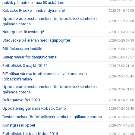
publik på matcher max 50 åskådare
Röbäcks IF söker innebandytränare!
2020-06-18 12:08
Uppdaterade bestämmelser för fotbollsverksamheten
2020-06-12 23:08
gällande corona
Naturgräset är avstängt!
2020-06-03 09:24
Städvecka på arenan med laguppgifter
2020-05-25 07:39
Röbäckscupen inställd!
2020-05-05 15:23
Seriepremiär för damjuniorerna!
2020-05-05 12:37
Fotbollslek 3 maj kl. 10-11
2020-05-02 21:16
RIF hälsar vår nya idrottskonsulent välkommen in i
2020-04-27 08:45
Röbäcksfamiljen
Uppdaterade bestämmelser för fotbollsverksamheten
2020-04-26 21:05
gällande corona
Deltagaravgifter 2020
2020-04-26 20:00
Uppdatering gällande Röbäck Camp
2020-04-24 09:48
Bestämmelser för fotbollsverksamheten gällande corona
2020-04-23 22:22
Konstgräset öppet
2020-04-14 12:35
Fotbollslek för barn födda 2014
2020-04-13 12:58