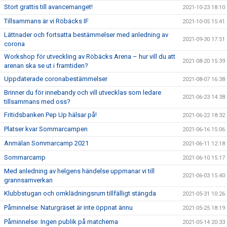
Stort grattis till avancemanget!
2021-10-23 18:10
Tillsammans är vi Röbäcks IF
2021-10-05 15:41
Lättnader och fortsatta bestämmelser med anledning av
2021-09-30 17:51
corona
Workshop för utveckling av Röbäcks Arena – hur vill du att
2021-08-20 15:39
arenan ska se ut i framtiden?
Uppdaterade coronabestämmelser
2021-08-07 16:38
Brinner du för innebandy och vill utvecklas som ledare
2021-06-23 14:38
tillsammans med oss?
Fritidsbanken Pep Up hälsar på!
2021-06-22 18:32
Platser kvar Sommarcampen
2021-06-16 15:06
Anmälan Sommarcamp 2021
2021-06-11 12:18
Sommarcamp
2021-06-10 15:17
Med anledning av helgens händelse uppmanar vi till
2021-06-03 15:40
grannsamverkan
Klubbstugan och omklädningsrum tillfälligt stängda
2021-05-31 10:26
Påminnelse: Naturgräset är inte öppnat ännu
2021-05-25 18:19
Påminnelse: Ingen publik på matcherna
2021-05-14 20:33