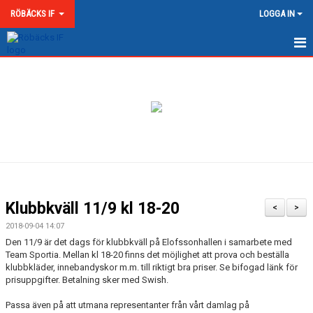
RÖBÄCKS IF
LOGGA IN
HEM
NYHETER
OM RÖBÄCKS IF
KONTAKT
DOKUMENT
Klubbkväll 11/9 kl 18-20
<
>
MATCHER
2018-09-04 14:07
Den 11/9 är det dags för klubbkväll på Elofssonhallen i samarbete med
MEDLEMSKAP & AVGIFTER
Team Sportia. Mellan kl 18-20 finns det möjlighet att prova och beställa
klubbkläder, innebandyskor m.m. till riktigt bra priser. Se bifogad länk för
prisuppgifter. Betalning sker med Swish.
RÖBÄCKS ARENA
Passa även på att utmana representanter från vårt damlag på