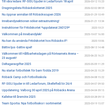
Till våra ledare: RF-SISU bjuder in Ledarforum 18 april
2026-03-12 15:23
Dragningslista Röbäckslotteriet 2025
2026-02-02 08:59
Nu öppnar anmälan till Röbäckscupen 2026
2026-01-29 10:49
Innebandysektionen söker extrautrustning!
2026-01-21 13:34
Instruktioner för Fritidskortet *uppdaterat 260129*
2025-10-21
Välkommen på Innebandylek!
2025-10-07 16:00
Nu kan du använda Fritidskortet hos Röbäcks IF!
2025-10-06
Bättre ljus -bättre spel!
2025-08-13 14:48
Välkommen till Hållbarhetsdagen på Rörteamets Arena –
2025-06-25 16:21
23 augusti!
Deltagaravgifter 2025
2025-05-09 11:29
Nu startar fotbollslek för barn födda 2019
2025-04-25 15:29
Röbäck Camp och Fotbollsskola
2025-04-08 15:22
RF-SISU bjuder in till Ledarforum, Skellefteå lör 26/4
2025-04-07 09:50
Uppdatering: Valborg 30 april 2025 på Röbäcks Arena
2025-04-04 09:15
Kallelse till årsmöte 2025
2025-03-28 09:13
Team Sportia: Nya fotbollsskor i sortimentet
2025-03-19 15:07