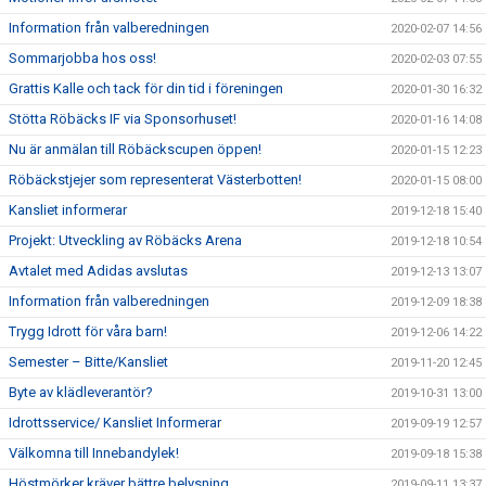
Information från valberedningen
2020-02-07 14:56
Sommarjobba hos oss!
2020-02-03 07:55
Grattis Kalle och tack för din tid i föreningen
2020-01-30 16:32
Stötta Röbäcks IF via Sponsorhuset!
2020-01-16 14:08
Nu är anmälan till Röbäckscupen öppen!
2020-01-15 12:23
Röbäckstjejer som representerat Västerbotten!
2020-01-15 08:00
Kansliet informerar
2019-12-18 15:40
Projekt: Utveckling av Röbäcks Arena
2019-12-18 10:54
Avtalet med Adidas avslutas
2019-12-13 13:07
Information från valberedningen
2019-12-09 18:38
Trygg Idrott för våra barn!
2019-12-06 14:22
Semester – Bitte/Kansliet
2019-11-20 12:45
Byte av klädleverantör?
2019-10-31 13:00
Idrottsservice/ Kansliet Informerar
2019-09-19 12:57
Välkomna till Innebandylek!
2019-09-18 15:38
Höstmörker kräver bättre belysning
2019-09-11 13:37