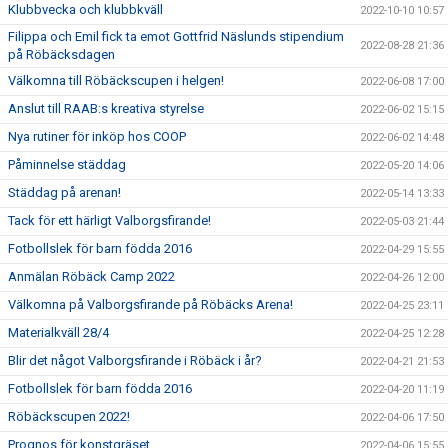
Klubbvecka och klubbkväll
2022-10-10 10:57
Filippa och Emil fick ta emot Gottfrid Näslunds stipendium
2022-08-28 21:36
på Röbäcksdagen
Välkomna till Röbäckscupen i helgen!
2022-06-08 17:00
Anslut till RAAB:s kreativa styrelse
2022-06-02 15:15
Nya rutiner för inköp hos COOP
2022-06-02 14:48
Påminnelse städdag
2022-05-20 14:06
Städdag på arenan!
2022-05-14 13:33
Tack för ett härligt Valborgsfirande!
2022-05-03 21:44
Fotbollslek för barn födda 2016
2022-04-29 15:55
Anmälan Röbäck Camp 2022
2022-04-26 12:00
Välkomna på Valborgsfirande på Röbäcks Arena!
2022-04-25 23:11
Materialkväll 28/4
2022-04-25 12:28
Blir det något Valborgsfirande i Röbäck i år?
2022-04-21 21:53
Fotbollslek för barn födda 2016
2022-04-20 11:19
Röbäckscupen 2022!
2022-04-06 17:50
Prognos för konstgräset
2022-04-06 15:55