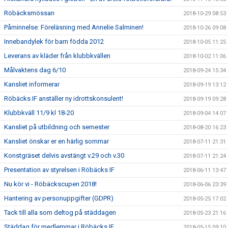
Röbäcksmössan
2018-10-29 08:53
Påminnelse: Föreläsning med Annelie Salminen!
2018-10-26 09:08
Innebandylek för barn födda 2012
2018-10-05 11:25
Leverans av kläder från klubbkvällen
2018-10-02 11:06
Målvaktens dag 6/10
2018-09-24 15:34
Kansliet informerar
2018-09-19 13:12
Röbäcks IF anställer ny idrottskonsulent!
2018-09-19 09:28
Klubbkväll 11/9 kl 18-20
2018-09-04 14:07
Kansliet på utbildning och semester
2018-08-20 16:23
Kansliet önskar er en härlig sommar
2018-07-11 21:31
Konstgräset delvis avstängt v.29 och v.30
2018-07-11 21:24
Presentation av styrelsen i Röbäcks IF
2018-06-11 13:47
Nu kör vi - Röbäckscupen 2018!
2018-06-06 23:39
Hantering av personuppgifter (GDPR)
2018-05-25 17:02
Tack till alla som deltog på städdagen
2018-05-23 21:16
Städdag för medlemmar i Röbäcks IF
2018-05-15 09:10