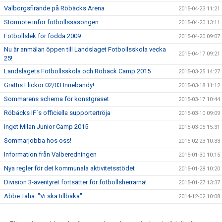
Valborgsfirande på Röbäcks Arena
2015-04-23 11:21
Stormöte inför fotbollssäsongen
2015-04-20 13:11
Fotbollslek för födda 2009
2015-04-20 09:07
Nu är anmälan öppen till Landslaget Fotbollsskola vecka
2015-04-17 09:21
25!
Landslagets Fotbollsskola och Röbäck Camp 2015
2015-03-25 14:27
Grattis Flickor 02/03 Innebandy!
2015-03-18 11:12
Sommarens schema för konstgräset
2015-03-17 10:44
Röbäcks IF´s officiella supportertröja
2015-03-10 09:09
Inget Milan Junior Camp 2015
2015-03-05 15:31
Sommarjobba hos oss!
2015-02-23 10:33
Information från Valberedningen
2015-01-30 10:15
Nya regler för det kommunala aktivitetsstödet
2015-01-28 10:20
Division 3-äventyret fortsätter för fotbollsherrarna!
2015-01-27 13:37
Abbe Taha: "Vi ska tillbaka"
2014-12-02 10:08
Vinn en lagaktivitet för avslutning/uppstart!
2014-11-20 10:30