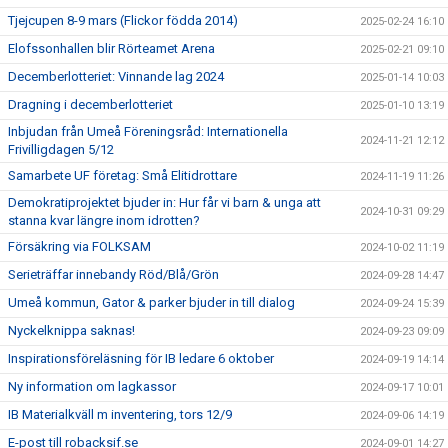
Tjejcupen 8-9 mars (Flickor födda 2014)
2025-02-24 16:10
Elofssonhallen blir Rörteamet Arena
2025-02-21 09:10
Decemberlotteriet: Vinnande lag 2024
2025-01-14 10:03
Dragning i decemberlotteriet
2025-01-10 13:19
Inbjudan från Umeå Föreningsråd: Internationella
2024-11-21 12:12
Frivilligdagen 5/12
Samarbete UF företag: Små Elitidrottare
2024-11-19 11:26
Demokratiprojektet bjuder in: Hur får vi barn & unga att
2024-10-31 09:29
stanna kvar längre inom idrotten?
Försäkring via FOLKSAM
2024-10-02 11:19
Serieträffar innebandy Röd/Blå/Grön
2024-09-28 14:47
Umeå kommun, Gator & parker bjuder in till dialog
2024-09-24 15:39
Nyckelknippa saknas!
2024-09-23 09:09
Inspirationsföreläsning för IB ledare 6 oktober
2024-09-19 14:14
Ny information om lagkassor
2024-09-17 10:01
IB Materialkväll m inventering, tors 12/9
2024-09-06 14:19
E-post till robacksif.se
2024-09-01 14:27