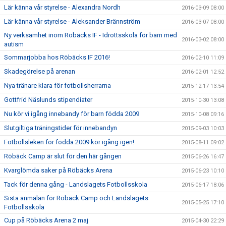
Lär känna vår styrelse - Alexandra Nordh
2016-03-09 08:00
Lär känna vår styrelse - Aleksander Brännström
2016-03-07 08:00
Ny verksamhet inom Röbäcks IF - Idrottsskola för barn med
2016-03-02 08:00
autism
Sommarjobba hos Röbäcks IF 2016!
2016-02-10 11:09
Skadegörelse på arenan
2016-02-01 12:52
Nya tränare klara för fotbollsherrarna
2015-12-17 13:54
Gottfrid Näslunds stipendiater
2015-10-30 13:08
Nu kör vi igång innebandy för barn födda 2009
2015-10-08 09:16
Slutgiltiga träningstider för innebandyn
2015-09-03 10:03
Fotbollsleken för födda 2009 kör igång igen!
2015-08-11 09:02
Röbäck Camp är slut för den här gången
2015-06-26 16:47
Kvarglömda saker på Röbäcks Arena
2015-06-23 10:10
Tack för denna gång - Landslagets Fotbollsskola
2015-06-17 18:06
Sista anmälan för Röbäck Camp och Landslagets
2015-05-25 17:10
Fotbollsskola
Cup på Röbäcks Arena 2 maj
2015-04-30 22:29