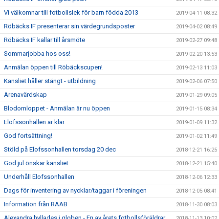
Vi välkomnar till fotbollslek för barn födda 2013
2019-04-11 08:32
Röbäcks IF presenterar sin värdegrundsposter
2019-04-02 08:49
Röbäcks IF kallar till årsmöte
2019-02-27 09:48
Sommarjobba hos oss!
2019-02-20 13:53
Anmälan öppen till Röbäckscupen!
2019-02-13 11:03
Kansliet håller stängt - utbildning
2019-02-06 07:50
Arenavärdskap
2019-01-29 09:05
Blodomloppet - Anmälan är nu öppen
2019-01-15 08:34
Elofssonhallen är klar
2019-01-09 11:32
God fortsättning!
2019-01-02 11:49
Stöld på Elofssonhallen torsdag 20 dec
2018-12-21 16:25
God jul önskar kansliet
2018-12-21 15:40
Underhåll Elofssonhallen
2018-12-06 12:33
Dags för inventering av nycklar/taggar i föreningen
2018-12-05 08:41
Information från RAAB
2018-11-30 08:03
Alexandra hyllades i globen - En av årets fotbollsföräldrar
2018-11-13 10:02