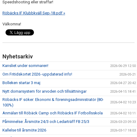
Speedshooting eller straffar!
Röbäcks IF Klubbkväll Sep-18.pdf »
Välkomna!
Nyhetsarkiv
Kansliet under sommaren!
2026-06-29 12:50
Om Fritidskortet 2026 -uppdaterad info!
2026-05-21
Bolleken startar 3 maj
2026-04-27 20:42
Nytt domarsystem för arvoden och tillsättningar
2026-04-15 18:41
Röbäcks IF söker: Ekonomi & föreningsadministratör (80-
2026-04-02 10:23
100%)
Anmälan till Röbäck Camp och Röbäcks IF Fotbollsskola
2026-04-02 10:11
Påminnelse: Årsmöte 24/3 och Ledarträff FB 25/3
2026-03-23 09:33
Kallelse till årsmöte 2026
2026-03-17 18:03