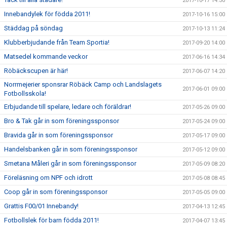
2017-10-17 14:30
Innebandylek för födda 2011!
2017-10-16 15:00
Städdag på söndag
2017-10-13 11:24
Klubberbjudande från Team Sportia!
2017-09-20 14:00
Matsedel kommande veckor
2017-06-16 14:34
Röbäckscupen är här!
2017-06-07 14:20
Norrmejerier sponsrar Röbäck Camp och Landslagets
2017-06-01 09:00
Fotbollsskola!
Erbjudande till spelare, ledare och föräldrar!
2017-05-26 09:00
Bro & Tak går in som föreningssponsor
2017-05-24 09:00
Bravida går in som föreningssponsor
2017-05-17 09:00
Handelsbanken går in som föreningssponsor
2017-05-12 09:00
Smetana Måleri går in som föreningssponsor
2017-05-09 08:20
Föreläsning om NPF och idrott
2017-05-08 08:45
Coop går in som föreningssponsor
2017-05-05 09:00
Grattis F00/01 Innebandy!
2017-04-13 12:45
Fotbollslek för barn födda 2011!
2017-04-07 13:45