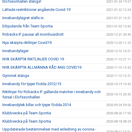
Elofssonhallen stängs!
2021-01-24 19:57
Lättade restriktioner angående Covid-19
2021-01-22 12:24
Innebandylägret ställs in.
2021-01-21 10:21
Erbjudande från Team Sportia
2021-01-02 13:42
Röbäcks IF pausar all inomhusidrott
2020-12-21 20:40
Nya skärpta riktlinjer Covid19
2020-12-20 11:22
Innebandyläger
2020-12-16 10:21
NYA SKÄRPTA RIKTLINJER COVID 19
2020-11-10 21:11
NYA SKÄRPTA ALLMÄNNA RÅD ANG COVID19
2020-11-10 15:42
Gymmet stängs
2020-11-10 15:21
Innebandy för tjejer födda 2012/13
2020-10-19 10:45
Riktlinjer för Röbäcks IF gällande matcher i innebandy och
2020-10-15 20:35
futsal i Elofssonhallen
Innebandylek killar och tjejer födda 2014
2020-09-24 09:56
Klubbvecka på Team Sportia
2020-08-26 17:50
Klubbvecka på Team Sportia
2020-08-18 08:29
Uppdaterade bestämmelser med anledning av corona -
2020-08-12 15:51