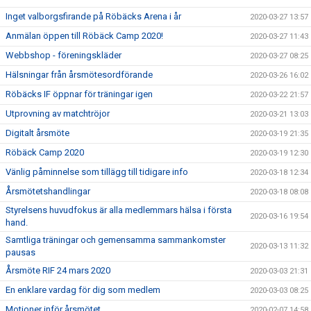
Inget valborgsfirande på Röbäcks Arena i år
2020-03-27 13:57
Anmälan öppen till Röbäck Camp 2020!
2020-03-27 11:43
Webbshop - föreningskläder
2020-03-27 08:25
Hälsningar från årsmötesordförande
2020-03-26 16:02
Röbäcks IF öppnar för träningar igen
2020-03-22 21:57
Utprovning av matchtröjor
2020-03-21 13:03
Digitalt årsmöte
2020-03-19 21:35
Röbäck Camp 2020
2020-03-19 12:30
Vänlig påminnelse som tillägg till tidigare info
2020-03-18 12:34
Årsmötetshandlingar
2020-03-18 08:08
Styrelsens huvudfokus är alla medlemmars hälsa i första
2020-03-16 19:54
hand.
Samtliga träningar och gemensamma sammankomster
2020-03-13 11:32
pausas
Årsmöte RIF 24 mars 2020
2020-03-03 21:31
En enklare vardag för dig som medlem
2020-03-03 08:25
Motioner inför årsmötet
2020-02-07 14:58