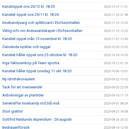
Kansliöppet ons 20/12 kl. 18-20
2023-12-14 11:51
Kansliet öppet ons 29/11 kl. 18-20
2023-11-23 21:38
Innebandysarg och splitboard i Elofssonhallen
2023-11-10 13:32
Viktig info om Arenavärdskapet i Elofssonhallen
2023-11-10 12:22
Kansliet öppet mån 13 november kl. 18-20
2023-11-07 13:40
Oanvända nycklar och taggar
2023-10-20 10:45
Kansliet håller öppet ons 25 oktober kl. 18-20
2023-10-18 14:33
Inga fakturainköp på Team sportia
2023-10-12 07:29
Kansliet håller öppet onsdag 11 okt 18-20
2023-10-06 13:01
Ny idrottskonsulent
2023-09-22 15:02
Tack för ert överseende!
2023-09-20 22:09
Avbokningar av plantider
2023-09-18 11:19
Serieträffar innebandy röd blå nivå
2023-09-01 08:24
Stort grattis!
2023-08-27 18:58
Gottfrid Näslunds stipendium - 26 augusti
2023-08-24 20:52
Bedrägeriförsök
2023-08-18 12:43