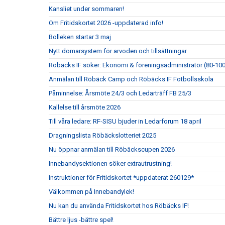
Kansliet under sommaren!
Om Fritidskortet 2026 -uppdaterad info!
Bolleken startar 3 maj
Nytt domarsystem för arvoden och tillsättningar
Röbäcks IF söker: Ekonomi & föreningsadministratör (80-10
Anmälan till Röbäck Camp och Röbäcks IF Fotbollsskola
Påminnelse: Årsmöte 24/3 och Ledarträff FB 25/3
Kallelse till årsmöte 2026
Till våra ledare: RF-SISU bjuder in Ledarforum 18 april
Dragningslista Röbäckslotteriet 2025
Nu öppnar anmälan till Röbäckscupen 2026
Innebandysektionen söker extrautrustning!
Instruktioner för Fritidskortet *uppdaterat 260129*
Välkommen på Innebandylek!
Nu kan du använda Fritidskortet hos Röbäcks IF!
Bättre ljus -bättre spel!