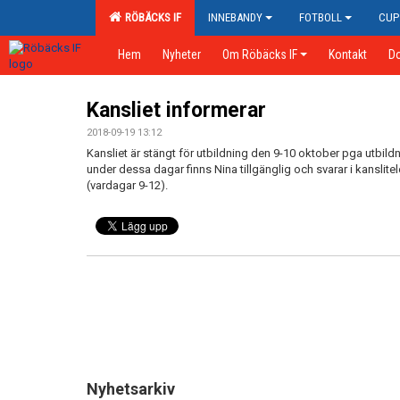
RÖBÄCKS IF
INNEBANDY
FOTBOLL
CUP
Hem
Nyheter
Om Röbäcks IF
Kontakt
D
Kansliet informerar
2018-09-19 13:12
Kansliet är stängt för utbildning den 9-10 oktober pga utbild
under dessa dagar finns Nina tillgänglig och svarar i kanslite
(vardagar 9-12).
Nyhetsarkiv