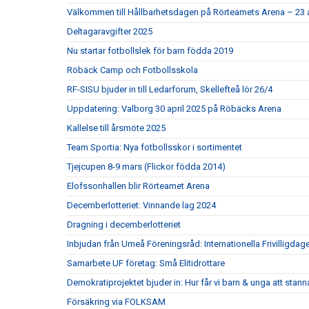
Välkommen till Hållbarhetsdagen på Rörteamets Arena – 23 
Deltagaravgifter 2025
Nu startar fotbollslek för barn födda 2019
Röbäck Camp och Fotbollsskola
RF-SISU bjuder in till Ledarforum, Skellefteå lör 26/4
Uppdatering: Valborg 30 april 2025 på Röbäcks Arena
Kallelse till årsmöte 2025
Team Sportia: Nya fotbollsskor i sortimentet
Tjejcupen 8-9 mars (Flickor födda 2014)
Elofssonhallen blir Rörteamet Arena
Decemberlotteriet: Vinnande lag 2024
Dragning i decemberlotteriet
Inbjudan från Umeå Föreningsråd: Internationella Frivilligdag
Samarbete UF företag: Små Elitidrottare
Demokratiprojektet bjuder in: Hur får vi barn & unga att stann
Försäkring via FOLKSAM