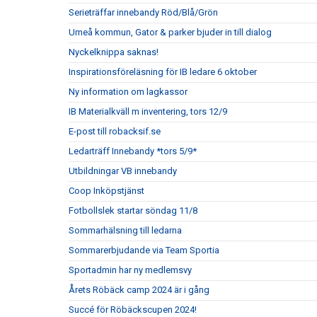
Serieträffar innebandy Röd/Blå/Grön
Umeå kommun, Gator & parker bjuder in till dialog
Nyckelknippa saknas!
Inspirationsföreläsning för IB ledare 6 oktober
Ny information om lagkassor
IB Materialkväll m inventering, tors 12/9
E-post till robacksif.se
Ledarträff Innebandy *tors 5/9*
Utbildningar VB innebandy
Coop Inköpstjänst
Fotbollslek startar söndag 11/8
Sommarhälsning till ledarna
Sommarerbjudande via Team Sportia
Sportadmin har ny medlemsvy
Årets Röbäck camp 2024 är i gång
Succé för Röbäckscupen 2024!