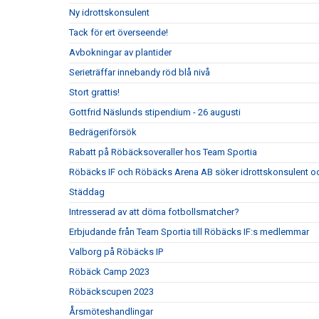
Ny idrottskonsulent
Tack för ert överseende!
Avbokningar av plantider
Serieträffar innebandy röd blå nivå
Stort grattis!
Gottfrid Näslunds stipendium - 26 augusti
Bedrägeriförsök
Rabatt på Röbäcksoveraller hos Team Sportia
Röbäcks IF och Röbäcks Arena AB söker idrottskonsulent oc
Städdag
Intresserad av att döma fotbollsmatcher?
Erbjudande från Team Sportia till Röbäcks IF:s medlemmar
Valborg på Röbäcks IP
Röbäck Camp 2023
Röbäckscupen 2023
Årsmöteshandlingar