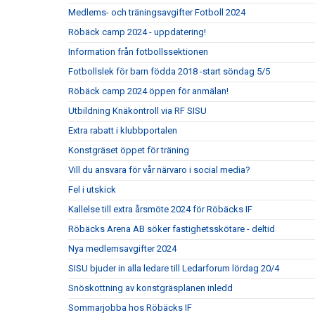
Medlems- och träningsavgifter Fotboll 2024
Röbäck camp 2024 - uppdatering!
Information från fotbollssektionen
Fotbollslek för barn födda 2018 -start söndag 5/5
Röbäck camp 2024 öppen för anmälan!
Utbildning Knäkontroll via RF SISU
Extra rabatt i klubbportalen
Konstgräset öppet för träning
Vill du ansvara för vår närvaro i social media?
Fel i utskick
Kallelse till extra årsmöte 2024 för Röbäcks IF
Röbäcks Arena AB söker fastighetsskötare - deltid
Nya medlemsavgifter 2024
SISU bjuder in alla ledare till Ledarforum lördag 20/4
Snöskottning av konstgräsplanen inledd
Sommarjobba hos Röbäcks IF