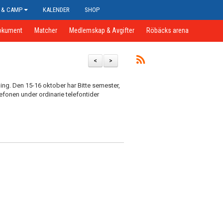
 & CAMP
KALENDER
SHOP
okument
Matcher
Medlemskap & Avgifter
Röbäcks arena
<
>
ning. Den 15-16 oktober har Bitte semester,
lefonen under ordinarie telefontider