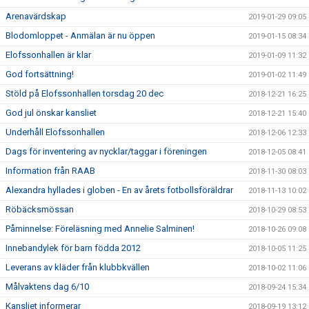
Arenavärdskap
2019-01-29 09:05
Blodomloppet - Anmälan är nu öppen
2019-01-15 08:34
Elofssonhallen är klar
2019-01-09 11:32
God fortsättning!
2019-01-02 11:49
Stöld på Elofssonhallen torsdag 20 dec
2018-12-21 16:25
God jul önskar kansliet
2018-12-21 15:40
Underhåll Elofssonhallen
2018-12-06 12:33
Dags för inventering av nycklar/taggar i föreningen
2018-12-05 08:41
Information från RAAB
2018-11-30 08:03
Alexandra hyllades i globen - En av årets fotbollsföräldrar
2018-11-13 10:02
Röbäcksmössan
2018-10-29 08:53
Påminnelse: Föreläsning med Annelie Salminen!
2018-10-26 09:08
Innebandylek för barn födda 2012
2018-10-05 11:25
Leverans av kläder från klubbkvällen
2018-10-02 11:06
Målvaktens dag 6/10
2018-09-24 15:34
Kansliet informerar
2018-09-19 13:12