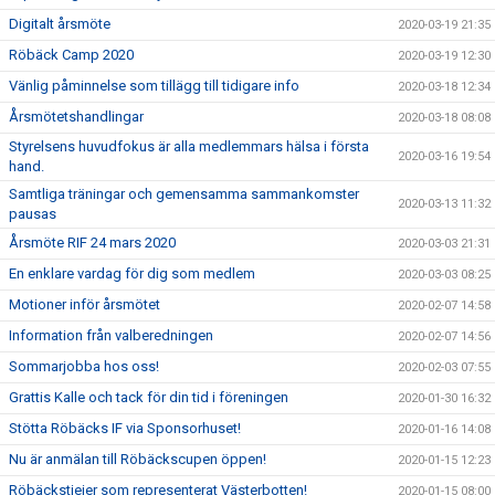
Digitalt årsmöte
2020-03-19 21:35
Röbäck Camp 2020
2020-03-19 12:30
Vänlig påminnelse som tillägg till tidigare info
2020-03-18 12:34
Årsmötetshandlingar
2020-03-18 08:08
Styrelsens huvudfokus är alla medlemmars hälsa i första
2020-03-16 19:54
hand.
Samtliga träningar och gemensamma sammankomster
2020-03-13 11:32
pausas
Årsmöte RIF 24 mars 2020
2020-03-03 21:31
En enklare vardag för dig som medlem
2020-03-03 08:25
Motioner inför årsmötet
2020-02-07 14:58
Information från valberedningen
2020-02-07 14:56
Sommarjobba hos oss!
2020-02-03 07:55
Grattis Kalle och tack för din tid i föreningen
2020-01-30 16:32
Stötta Röbäcks IF via Sponsorhuset!
2020-01-16 14:08
Nu är anmälan till Röbäckscupen öppen!
2020-01-15 12:23
Röbäckstjejer som representerat Västerbotten!
2020-01-15 08:00