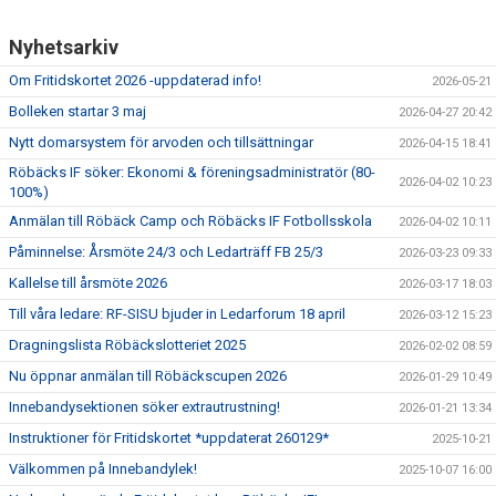
Nyhetsarkiv
Om Fritidskortet 2026 -uppdaterad info!
2026-05-21
Bolleken startar 3 maj
2026-04-27 20:42
Nytt domarsystem för arvoden och tillsättningar
2026-04-15 18:41
Röbäcks IF söker: Ekonomi & föreningsadministratör (80-
2026-04-02 10:23
100%)
Anmälan till Röbäck Camp och Röbäcks IF Fotbollsskola
2026-04-02 10:11
Påminnelse: Årsmöte 24/3 och Ledarträff FB 25/3
2026-03-23 09:33
Kallelse till årsmöte 2026
2026-03-17 18:03
Till våra ledare: RF-SISU bjuder in Ledarforum 18 april
2026-03-12 15:23
Dragningslista Röbäckslotteriet 2025
2026-02-02 08:59
Nu öppnar anmälan till Röbäckscupen 2026
2026-01-29 10:49
Innebandysektionen söker extrautrustning!
2026-01-21 13:34
Instruktioner för Fritidskortet *uppdaterat 260129*
2025-10-21
Välkommen på Innebandylek!
2025-10-07 16:00