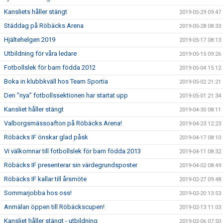
Kansliets håller stängt
2019-05-29 09:47
Städdag på Röbäcks Arena
2019-05-28 08:33
Hjältehelgen 2019
2019-05-17 08:13
Utbildning för våra ledare
2019-05-15 09:26
Fotbollslek för barn födda 2012
2019-05-04 15:12
Boka in klubbkväll hos Team Sportia
2019-05-02 21:21
Den ”nya” fotbollssektionen har startat upp
2019-05-01 21:34
Kansliet håller stängt
2019-04-30 08:11
Valborgsmässoafton på Röbäcks Arena!
2019-04-23 12:23
Röbäcks IF önskar glad påsk
2019-04-17 08:10
Vi välkomnar till fotbollslek för barn födda 2013
2019-04-11 08:32
Röbäcks IF presenterar sin värdegrundsposter
2019-04-02 08:49
Röbäcks IF kallar till årsmöte
2019-02-27 09:48
Sommarjobba hos oss!
2019-02-20 13:53
Anmälan öppen till Röbäckscupen!
2019-02-13 11:03
Kansliet håller stängt - utbildning
2019-02-06 07:50