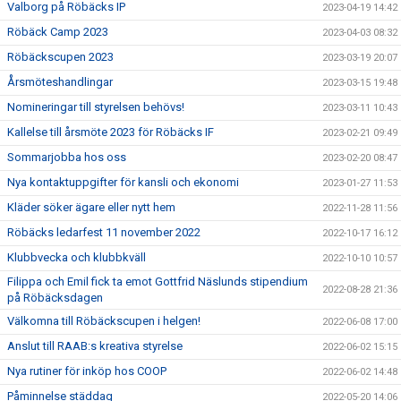
Valborg på Röbäcks IP
2023-04-19 14:42
Röbäck Camp 2023
2023-04-03 08:32
Röbäckscupen 2023
2023-03-19 20:07
Årsmöteshandlingar
2023-03-15 19:48
Nomineringar till styrelsen behövs!
2023-03-11 10:43
Kallelse till årsmöte 2023 för Röbäcks IF
2023-02-21 09:49
Sommarjobba hos oss
2023-02-20 08:47
Nya kontaktuppgifter för kansli och ekonomi
2023-01-27 11:53
Kläder söker ägare eller nytt hem
2022-11-28 11:56
Röbäcks ledarfest 11 november 2022
2022-10-17 16:12
Klubbvecka och klubbkväll
2022-10-10 10:57
Filippa och Emil fick ta emot Gottfrid Näslunds stipendium
2022-08-28 21:36
på Röbäcksdagen
Välkomna till Röbäckscupen i helgen!
2022-06-08 17:00
Anslut till RAAB:s kreativa styrelse
2022-06-02 15:15
Nya rutiner för inköp hos COOP
2022-06-02 14:48
Påminnelse städdag
2022-05-20 14:06