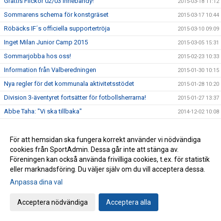
Grattis Flickor 02/03 Innebandy!
2015-03-18 11:12
Sommarens schema för konstgräset
2015-03-17 10:44
Röbäcks IF´s officiella supportertröja
2015-03-10 09:09
Inget Milan Junior Camp 2015
2015-03-05 15:31
Sommarjobba hos oss!
2015-02-23 10:33
Information från Valberedningen
2015-01-30 10:15
Nya regler för det kommunala aktivitetsstödet
2015-01-28 10:20
Division 3-äventyret fortsätter för fotbollsherrarna!
2015-01-27 13:37
Abbe Taha: "Vi ska tillbaka"
2014-12-02 10:08
Vinn en lagaktivitet för avslutning/uppstart!
2014-11-20 10:30
Röbäcks IF fick pengar från Svenska Spel
För att hemsidan ska fungera korrekt använder vi nödvändiga
2013-12-12 14:27
cookies från SportAdmin. Dessa går inte att stänga av.
Röbäck tillbaka i trean efter 30 år
2013-12-12 14:24
Föreningen kan också använda frivilliga cookies, t.ex. för statistik
eller marknadsföring. Du väljer själv om du vill acceptera dessa.
Anpassa dina val
Cookie-inställningar
Gå till Webbversion
Acceptera nödvändiga
Acceptera alla