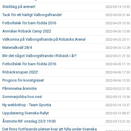
Städdag på arenan!
2022-05-14 13:33
Tack för ett härligt Valborgsfirande!
2022-05-03 21:44
Fotbollslek för barn födda 2016
2022-04-29 15:55
Anmälan Röbäck Camp 2022
2022-04-26 12:00
Välkomna på Valborgsfirande på Röbäcks Arena!
2022-04-25 23:11
Materialkväll 28/4
2022-04-25 12:28
Blir det något Valborgsfirande i Röbäck i år?
2022-04-21 21:53
Fotbollslek för barn födda 2016
2022-04-20 11:19
Röbäckscupen 2022!
2022-04-06 17:50
Prognos för konstgräset
2022-04-06 15:55
Påminnelse årsmöte
2022-03-22 21:32
Sommarjobba hos oss!
2022-03-15 15:36
Ny webbshop - Team Sportia
2022-02-16 13:27
Uppdatering Svenska Rallyt
2022-02-15 08:57
Årsmöte RIF onsdag 23/3 19:00
2022-02-13 21:55
Det finns fortfarande platser kvar att fylla under Svenska