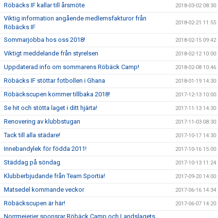
Röbäcks IF kallar till årsmöte
2018-03-02 08:30
Viktig information angående medlemsfakturor från
2018-02-21 11:55
Röbäcks IF
Sommarjobba hos oss 2018!
2018-02-15 09:42
Viktigt meddelande från styrelsen
2018-02-12 10:00
Uppdaterad info om sommarens Röbäck Camp!
2018-02-08 10:46
Röbäcks IF stöttar fotbollen i Ghana
2018-01-19 14:30
Röbäckscupen kommer tillbaka 2018!
2017-12-13 10:00
Se hit och stötta laget i ditt hjärta!
2017-11-13 14:30
Renovering av klubbstugan
2017-11-03 08:30
Tack till alla städare!
2017-10-17 14:30
Innebandylek för födda 2011!
2017-10-16 15:00
Städdag på söndag
2017-10-13 11:24
Klubberbjudande från Team Sportia!
2017-09-20 14:00
Matsedel kommande veckor
2017-06-16 14:34
Röbäckscupen är här!
2017-06-07 14:20
Norrmejerier sponsrar Röbäck Camp och Landslagets