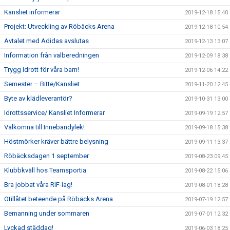
Kansliet informerar
2019-12-18 15:40
Projekt: Utveckling av Röbäcks Arena
2019-12-18 10:54
Avtalet med Adidas avslutas
2019-12-13 13:07
Information från valberedningen
2019-12-09 18:38
Trygg Idrott för våra barn!
2019-12-06 14:22
Semester – Bitte/Kansliet
2019-11-20 12:45
Byte av klädleverantör?
2019-10-31 13:00
Idrottsservice/ Kansliet Informerar
2019-09-19 12:57
Välkomna till Innebandylek!
2019-09-18 15:38
Höstmörker kräver bättre belysning
2019-09-11 13:37
Röbäcksdagen 1 september
2019-08-23 09:45
Klubbkväll hos Teamsportia
2019-08-22 15:06
Bra jobbat våra RIF-lag!
2019-08-01 18:28
Otillåtet beteende på Röbäcks Arena
2019-07-19 12:57
Bemanning under sommaren
2019-07-01 12:32
Lyckad städdag!
2019-06-03 18:25