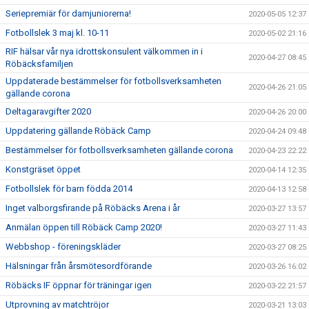
Seriepremiär för damjuniorerna!
2020-05-05 12:37
Fotbollslek 3 maj kl. 10-11
2020-05-02 21:16
RIF hälsar vår nya idrottskonsulent välkommen in i
2020-04-27 08:45
Röbäcksfamiljen
Uppdaterade bestämmelser för fotbollsverksamheten
2020-04-26 21:05
gällande corona
Deltagaravgifter 2020
2020-04-26 20:00
Uppdatering gällande Röbäck Camp
2020-04-24 09:48
Bestämmelser för fotbollsverksamheten gällande corona
2020-04-23 22:22
Konstgräset öppet
2020-04-14 12:35
Fotbollslek för barn födda 2014
2020-04-13 12:58
Inget valborgsfirande på Röbäcks Arena i år
2020-03-27 13:57
Anmälan öppen till Röbäck Camp 2020!
2020-03-27 11:43
Webbshop - föreningskläder
2020-03-27 08:25
Hälsningar från årsmötesordförande
2020-03-26 16:02
Röbäcks IF öppnar för träningar igen
2020-03-22 21:57
Utprovning av matchtröjor
2020-03-21 13:03