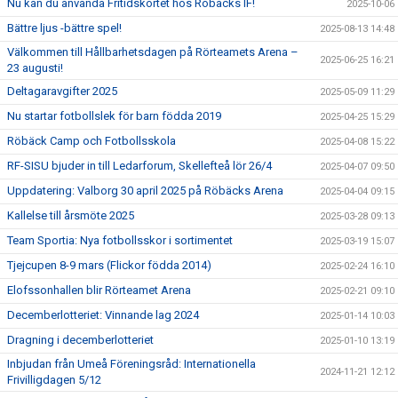
Nu kan du använda Fritidskortet hos Röbäcks IF!
2025-10-06
Bättre ljus -bättre spel!
2025-08-13 14:48
Välkommen till Hållbarhetsdagen på Rörteamets Arena –
2025-06-25 16:21
23 augusti!
Deltagaravgifter 2025
2025-05-09 11:29
Nu startar fotbollslek för barn födda 2019
2025-04-25 15:29
Röbäck Camp och Fotbollsskola
2025-04-08 15:22
RF-SISU bjuder in till Ledarforum, Skellefteå lör 26/4
2025-04-07 09:50
Uppdatering: Valborg 30 april 2025 på Röbäcks Arena
2025-04-04 09:15
Kallelse till årsmöte 2025
2025-03-28 09:13
Team Sportia: Nya fotbollsskor i sortimentet
2025-03-19 15:07
Tjejcupen 8-9 mars (Flickor födda 2014)
2025-02-24 16:10
Elofssonhallen blir Rörteamet Arena
2025-02-21 09:10
Decemberlotteriet: Vinnande lag 2024
2025-01-14 10:03
Dragning i decemberlotteriet
2025-01-10 13:19
Inbjudan från Umeå Föreningsråd: Internationella
2024-11-21 12:12
Frivilligdagen 5/12