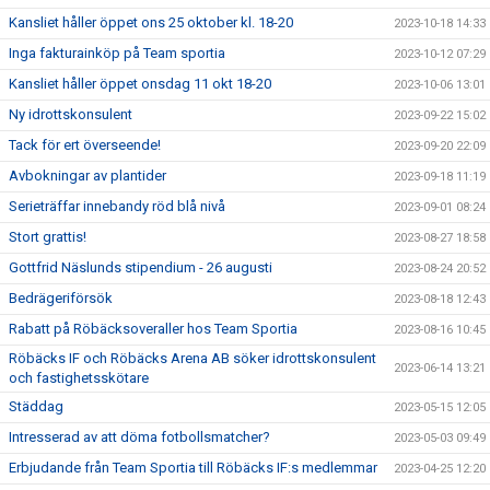
Kansliet håller öppet ons 25 oktober kl. 18-20
2023-10-18 14:33
Inga fakturainköp på Team sportia
2023-10-12 07:29
Kansliet håller öppet onsdag 11 okt 18-20
2023-10-06 13:01
Ny idrottskonsulent
2023-09-22 15:02
Tack för ert överseende!
2023-09-20 22:09
Avbokningar av plantider
2023-09-18 11:19
Serieträffar innebandy röd blå nivå
2023-09-01 08:24
Stort grattis!
2023-08-27 18:58
Gottfrid Näslunds stipendium - 26 augusti
2023-08-24 20:52
Bedrägeriförsök
2023-08-18 12:43
Rabatt på Röbäcksoveraller hos Team Sportia
2023-08-16 10:45
Röbäcks IF och Röbäcks Arena AB söker idrottskonsulent
2023-06-14 13:21
och fastighetsskötare
Städdag
2023-05-15 12:05
Intresserad av att döma fotbollsmatcher?
2023-05-03 09:49
Erbjudande från Team Sportia till Röbäcks IF:s medlemmar
2023-04-25 12:20