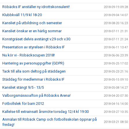
Röbäcks IF anställer ny idrottskonsulent!
2018-09-19 09:28
Klubbkväll 11/9 kl 18-20
2018-09-04 14:07
Kansliet på utbildning och semester
2018-08-20 16:23
Kansliet önskar er en härlig sommar
2018-07-11 21:31
Konstgräset delvis avstängt v.29 och v.30
2018-07-11 21:24
Presentation av styrelsen i Röbäcks IF
2018-06-11 13:47
Nu kör vi - Röbäckscupen 2018!
2018-06-06 23:39
Hantering av personuppgifter (GDPR)
2018-05-25 17:02
Tack till alla som deltog på städdagen
2018-05-23 21:16
Städdag för medlemmar i Röbäcks IF
2018-05-15 09:10
Kansliet stängt 9/5 - 13/5
2018-05-08 14:27
Valborgsmässoafton på Röbäcks Arena!
2018-04-20 07:30
Fotbollslek för barn 2012
2018-04-16 14:00
Kallelse till extrainsatt årsmöte torsdag 12/4 kl 19:00
2018-03-27 10:35
Anmälan till Röbäck Camp och fotbollsskolan öppnar på
2018-03-21 08:50
fredag!