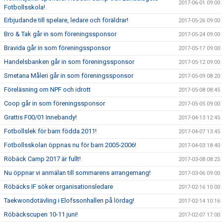
2017-06-01 09:00
Fotbollsskola!
Erbjudande till spelare, ledare och föräldrar!
2017-05-26 09:00
Bro & Tak går in som föreningssponsor
2017-05-24 09:00
Bravida går in som föreningssponsor
2017-05-17 09:00
Handelsbanken går in som föreningssponsor
2017-05-12 09:00
Smetana Måleri går in som föreningssponsor
2017-05-09 08:20
Föreläsning om NPF och idrott
2017-05-08 08:45
Coop går in som föreningssponsor
2017-05-05 09:00
Grattis F00/01 Innebandy!
2017-04-13 12:45
Fotbollslek för barn födda 2011!
2017-04-07 13:45
Fotbollsskolan öppnas nu för barn 2005-2006!
2017-04-03 18:40
Röbäck Camp 2017 är fullt!
2017-03-08 08:25
Nu öppnar vi anmälan till sommarens arrangemang!
2017-03-06 09:00
Röbäcks IF söker organisationsledare
2017-02-16 10:00
Taekwondotävling i Elofssonhallen på lördag!
2017-02-14 10:16
Röbäckscupen 10-11 juni!
2017-02-07 17:00