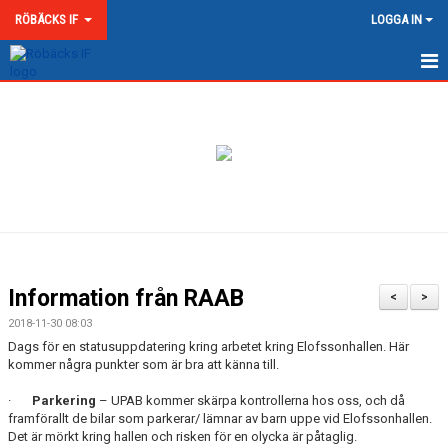
RÖBÄCKS IF
LOGGA IN
HEM
NYHETER
OM RÖBÄCKS IF
KONTAKT
DOKUMENT
Information från RAAB
<
>
MATCHER
2018-11-30 08:03
Dags för en statusuppdatering kring arbetet kring Elofssonhallen. Här
MEDLEMSKAP & AVGIFTER
kommer några punkter som är bra att känna till.
·
Parkering
– UPAB kommer skärpa kontrollerna hos oss, och då
RÖBÄCKS ARENA
framförallt de bilar som parkerar/ lämnar av barn uppe vid Elofssonhallen.
Det är mörkt kring hallen och risken för en olycka är påtaglig.