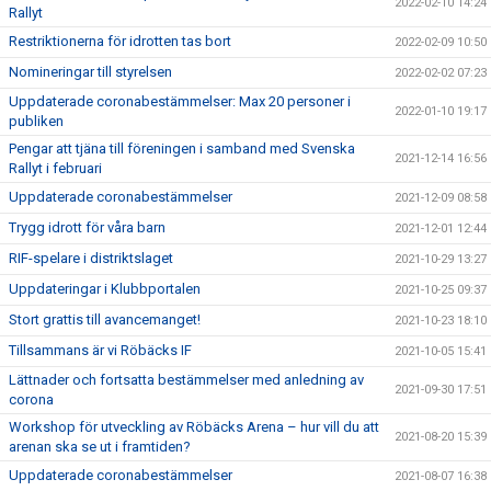
2022-02-10 14:24
Rallyt
Restriktionerna för idrotten tas bort
2022-02-09 10:50
Nomineringar till styrelsen
2022-02-02 07:23
Uppdaterade coronabestämmelser: Max 20 personer i
2022-01-10 19:17
publiken
Pengar att tjäna till föreningen i samband med Svenska
2021-12-14 16:56
Rallyt i februari
Uppdaterade coronabestämmelser
2021-12-09 08:58
Trygg idrott för våra barn
2021-12-01 12:44
RIF-spelare i distriktslaget
2021-10-29 13:27
Uppdateringar i Klubbportalen
2021-10-25 09:37
Stort grattis till avancemanget!
2021-10-23 18:10
Tillsammans är vi Röbäcks IF
2021-10-05 15:41
Lättnader och fortsatta bestämmelser med anledning av
2021-09-30 17:51
corona
Workshop för utveckling av Röbäcks Arena – hur vill du att
2021-08-20 15:39
arenan ska se ut i framtiden?
Uppdaterade coronabestämmelser
2021-08-07 16:38