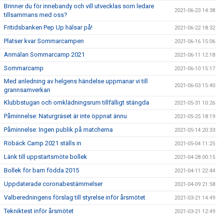
Brinner du för innebandy och vill utvecklas som ledare
2021-06-23 14:38
tillsammans med oss?
Fritidsbanken Pep Up hälsar på!
2021-06-22 18:32
Platser kvar Sommarcampen
2021-06-16 15:06
Anmälan Sommarcamp 2021
2021-06-11 12:18
Sommarcamp
2021-06-10 15:17
Med anledning av helgens händelse uppmanar vi till
2021-06-03 15:40
grannsamverkan
Klubbstugan och omklädningsrum tillfälligt stängda
2021-05-31 10:26
Påminnelse: Naturgräset är inte öppnat ännu
2021-05-25 18:19
Påminnelse: Ingen publik på matcherna
2021-05-14 20:33
Röbäck Camp 2021 ställs in
2021-05-04 11:25
Länk till uppstartsmöte bollek
2021-04-28 00:15
Bollek för barn födda 2015
2021-04-11 22:44
Uppdaterade coronabestämmelser
2021-04-09 21:58
Valberedningens förslag till styrelse inför årsmötet
2021-03-21 14:49
Tekniktest inför årsmötet
2021-03-21 12:49