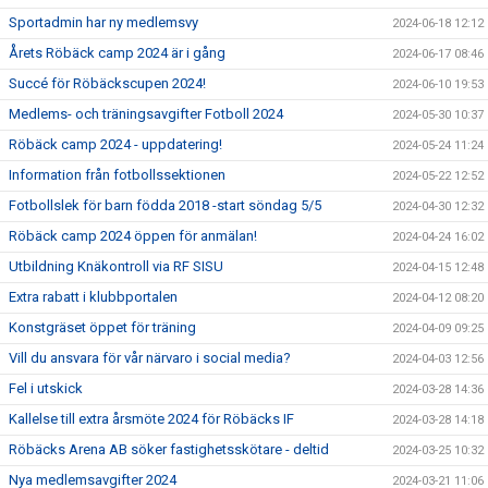
Sportadmin har ny medlemsvy
2024-06-18 12:12
Årets Röbäck camp 2024 är i gång
2024-06-17 08:46
Succé för Röbäckscupen 2024!
2024-06-10 19:53
Medlems- och träningsavgifter Fotboll 2024
2024-05-30 10:37
Röbäck camp 2024 - uppdatering!
2024-05-24 11:24
Information från fotbollssektionen
2024-05-22 12:52
Fotbollslek för barn födda 2018 -start söndag 5/5
2024-04-30 12:32
Röbäck camp 2024 öppen för anmälan!
2024-04-24 16:02
Utbildning Knäkontroll via RF SISU
2024-04-15 12:48
Extra rabatt i klubbportalen
2024-04-12 08:20
Konstgräset öppet för träning
2024-04-09 09:25
Vill du ansvara för vår närvaro i social media?
2024-04-03 12:56
Fel i utskick
2024-03-28 14:36
Kallelse till extra årsmöte 2024 för Röbäcks IF
2024-03-28 14:18
Röbäcks Arena AB söker fastighetsskötare - deltid
2024-03-25 10:32
Nya medlemsavgifter 2024
2024-03-21 11:06