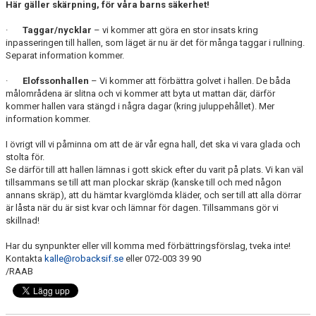
Här gäller skärpning, för våra barns säkerhet!
·
Taggar/nycklar
– vi kommer att göra en stor insats kring
inpasseringen till hallen, som läget är nu är det för många taggar i rullning.
Separat information kommer.
·
Elofssonhallen
– Vi kommer att förbättra golvet i hallen. De båda
målområdena är slitna och vi kommer att byta ut mattan där, därför
kommer hallen vara stängd i några dagar (kring juluppehållet). Mer
information kommer.
I övrigt vill vi påminna om att de är vår egna hall, det ska vi vara glada och
stolta för.
Se därför till att hallen lämnas i gott skick efter du varit på plats. Vi kan väl
tillsammans se till att man plockar skräp (kanske till och med någon
annans skräp), att du hämtar kvarglömda kläder, och ser till att alla dörrar
är låsta när du är sist kvar och lämnar för dagen. Tillsammans gör vi
skillnad!
Har du synpunkter eller vill komma med förbättringsförslag, tveka inte!
Kontakta
kalle@robacksif.se
eller 072-003 39 90
/RAAB