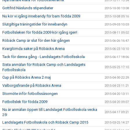
2015-12-17 13:54
Gottfrid Näslunds stipendiater
2015-10-30 13:08
Nu kör vi igång innebandy för barn födda 2009
2015-10-08 09:16
Slutgiltiga träningstider för innebandyn
2015-09-03 10:03
Fotbollsleken för födda 2009 kör igång igen!
2015-08-11 09:02
Röbäck Camp är slut för den här gången
2015-06-26 16:47
Kvarglömda saker på Röbäcks Arena
2015-06-23 10:10
Tack för denna gång - Landslagets Fotbollsskola
2015-06-17 18:06
Sista anmälan för Röbäck Camp och Landslagets
2015-05-25 17:10
Fotbollsskola
Cup på Röbäcks Arena 2 maj
2015-04-30 22:29
Valborgsfirande på Röbäcks Arena
2015-04-23 11:21
Stormöte inför fotbollssäsongen
2015-04-20 13:11
Fotbollslek för födda 2009
2015-04-20 09:07
Nu är anmälan öppen till Landslaget Fotbollsskola vecka
2015-04-17 09:21
25!
Landslagets Fotbollsskola och Röbäck Camp 2015
2015-03-25 14:27