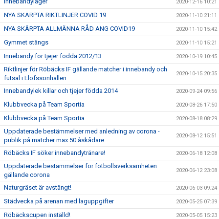
Innebandyläger
2020-12-16 10:21
NYA SKÄRPTA RIKTLINJER COVID 19
2020-11-10 21:11
NYA SKÄRPTA ALLMÄNNA RÅD ANG COVID19
2020-11-10 15:42
Gymmet stängs
2020-11-10 15:21
Innebandy för tjejer födda 2012/13
2020-10-19 10:45
Riktlinjer för Röbäcks IF gällande matcher i innebandy och
2020-10-15 20:35
futsal i Elofssonhallen
Innebandylek killar och tjejer födda 2014
2020-09-24 09:56
Klubbvecka på Team Sportia
2020-08-26 17:50
Klubbvecka på Team Sportia
2020-08-18 08:29
Uppdaterade bestämmelser med anledning av corona -
2020-08-12 15:51
publik på matcher max 50 åskådare
Röbäcks IF söker innebandytränare!
2020-06-18 12:08
Uppdaterade bestämmelser för fotbollsverksamheten
2020-06-12 23:08
gällande corona
Naturgräset är avstängt!
2020-06-03 09:24
Städvecka på arenan med laguppgifter
2020-05-25 07:39
Röbäckscupen inställd!
2020-05-05 15:23