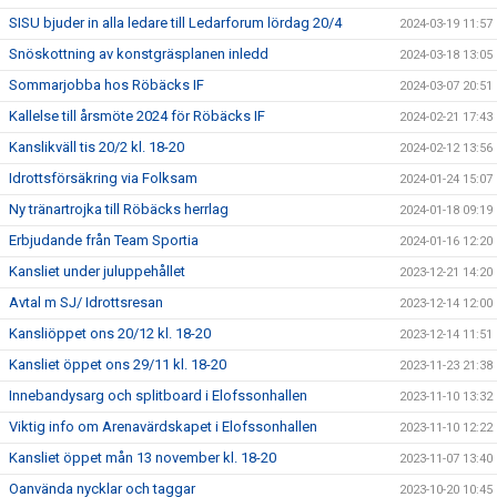
SISU bjuder in alla ledare till Ledarforum lördag 20/4
2024-03-19 11:57
Snöskottning av konstgräsplanen inledd
2024-03-18 13:05
Sommarjobba hos Röbäcks IF
2024-03-07 20:51
Kallelse till årsmöte 2024 för Röbäcks IF
2024-02-21 17:43
Kanslikväll tis 20/2 kl. 18-20
2024-02-12 13:56
Idrottsförsäkring via Folksam
2024-01-24 15:07
Ny tränartrojka till Röbäcks herrlag
2024-01-18 09:19
Erbjudande från Team Sportia
2024-01-16 12:20
Kansliet under juluppehållet
2023-12-21 14:20
Avtal m SJ/ Idrottsresan
2023-12-14 12:00
Kansliöppet ons 20/12 kl. 18-20
2023-12-14 11:51
Kansliet öppet ons 29/11 kl. 18-20
2023-11-23 21:38
Innebandysarg och splitboard i Elofssonhallen
2023-11-10 13:32
Viktig info om Arenavärdskapet i Elofssonhallen
2023-11-10 12:22
Kansliet öppet mån 13 november kl. 18-20
2023-11-07 13:40
Oanvända nycklar och taggar
2023-10-20 10:45