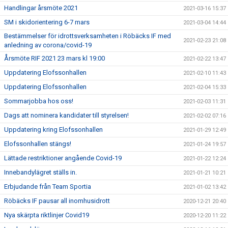
Handlingar årsmöte 2021
2021-03-16 15:37
SM i skidorientering 6-7 mars
2021-03-04 14:44
Bestämmelser för idrottsverksamheten i Röbäcks IF med
2021-02-23 21:08
anledning av corona/covid-19
Årsmöte RIF 2021 23 mars kl 19:00
2021-02-22 13:47
Uppdatering Elofssonhallen
2021-02-10 11:43
Uppdatering Elofssonhallen
2021-02-04 15:33
Sommarjobba hos oss!
2021-02-03 11:31
Dags att nominera kandidater till styrelsen!
2021-02-02 07:16
Uppdatering kring Elofssonhallen
2021-01-29 12:49
Elofssonhallen stängs!
2021-01-24 19:57
Lättade restriktioner angående Covid-19
2021-01-22 12:24
Innebandylägret ställs in.
2021-01-21 10:21
Erbjudande från Team Sportia
2021-01-02 13:42
Röbäcks IF pausar all inomhusidrott
2020-12-21 20:40
Nya skärpta riktlinjer Covid19
2020-12-20 11:22