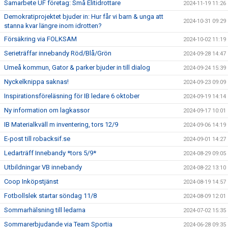
Samarbete UF företag: Små Elitidrottare
2024-11-19 11:26
Demokratiprojektet bjuder in: Hur får vi barn & unga att
2024-10-31 09:29
stanna kvar längre inom idrotten?
Försäkring via FOLKSAM
2024-10-02 11:19
Serieträffar innebandy Röd/Blå/Grön
2024-09-28 14:47
Umeå kommun, Gator & parker bjuder in till dialog
2024-09-24 15:39
Nyckelknippa saknas!
2024-09-23 09:09
Inspirationsföreläsning för IB ledare 6 oktober
2024-09-19 14:14
Ny information om lagkassor
2024-09-17 10:01
IB Materialkväll m inventering, tors 12/9
2024-09-06 14:19
E-post till robacksif.se
2024-09-01 14:27
Ledarträff Innebandy *tors 5/9*
2024-08-29 09:05
Utbildningar VB innebandy
2024-08-22 13:10
Coop Inköpstjänst
2024-08-19 14:57
Fotbollslek startar söndag 11/8
2024-08-09 12:01
Sommarhälsning till ledarna
2024-07-02 15:35
Sommarerbjudande via Team Sportia
2024-06-28 09:35