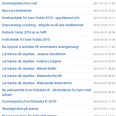
Sommarjobba hos oss!
2017-01-23 11:00
Nya e-postadresser
2016-12-22 10:26
Innebandylek för barn födda 2010 - uppdaterad info
2016-10-04 10:15
Empowering coaching - erbjuds nu till alla medlemmar!
2016-10-02 19:17
Röbäck Camp 2016 är nu fullt!
2016-04-21 09:08
Fotbollslek för barn födda 2010
2016-03-30 16:38
Nu öppnar vi anmälan till sommarens arrangemang!
2016-03-15 11:00
Lär känna vår styrelse - Jessica Sandström
2016-03-13 09:00
Lär känna vår styrelse - Evelina Lindgren
2016-03-12 09:00
Lär känna vår styrelse - Mikael Wallin
2016-03-11 08:00
Lär känna vår styrelse - Alexandra Nordh
2016-03-09 08:00
Lär känna vår styrelse - Aleksander Brännström
2016-03-07 08:00
Ny verksamhet inom Röbäcks IF - Idrottsskola för barn med
2016-03-02 08:00
autism
Sommarjobba hos Röbäcks IF 2016!
2016-02-10 11:09
Skadegörelse på arenan
2016-02-01 12:52
Nya tränare klara för fotbollsherrarna