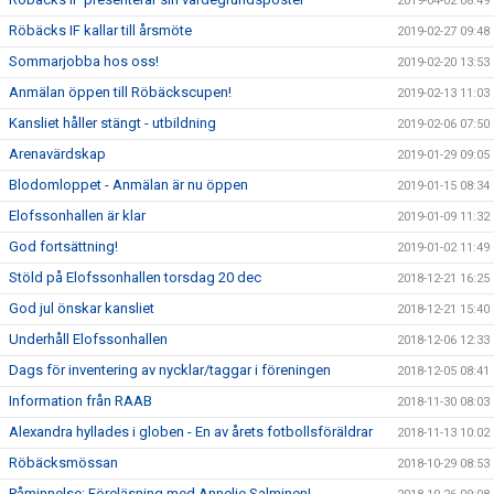
2019-04-02 08:49
Röbäcks IF kallar till årsmöte
2019-02-27 09:48
Sommarjobba hos oss!
2019-02-20 13:53
Anmälan öppen till Röbäckscupen!
2019-02-13 11:03
Kansliet håller stängt - utbildning
2019-02-06 07:50
Arenavärdskap
2019-01-29 09:05
Blodomloppet - Anmälan är nu öppen
2019-01-15 08:34
Elofssonhallen är klar
2019-01-09 11:32
God fortsättning!
2019-01-02 11:49
Stöld på Elofssonhallen torsdag 20 dec
2018-12-21 16:25
God jul önskar kansliet
2018-12-21 15:40
Underhåll Elofssonhallen
2018-12-06 12:33
Dags för inventering av nycklar/taggar i föreningen
2018-12-05 08:41
Information från RAAB
2018-11-30 08:03
Alexandra hyllades i globen - En av årets fotbollsföräldrar
2018-11-13 10:02
Röbäcksmössan
2018-10-29 08:53
Påminnelse: Föreläsning med Annelie Salminen!