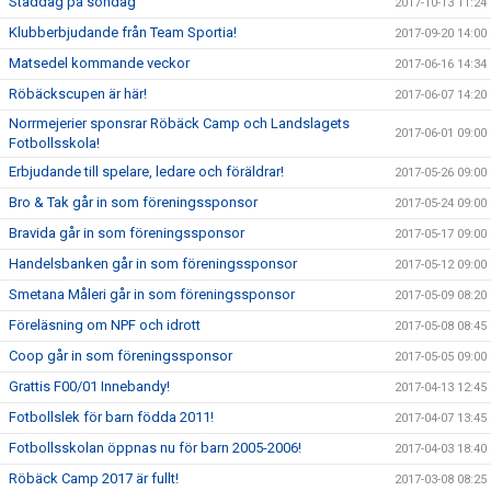
Städdag på söndag
2017-10-13 11:24
Klubberbjudande från Team Sportia!
2017-09-20 14:00
Matsedel kommande veckor
2017-06-16 14:34
Röbäckscupen är här!
2017-06-07 14:20
Norrmejerier sponsrar Röbäck Camp och Landslagets
2017-06-01 09:00
Fotbollsskola!
Erbjudande till spelare, ledare och föräldrar!
2017-05-26 09:00
Bro & Tak går in som föreningssponsor
2017-05-24 09:00
Bravida går in som föreningssponsor
2017-05-17 09:00
Handelsbanken går in som föreningssponsor
2017-05-12 09:00
Smetana Måleri går in som föreningssponsor
2017-05-09 08:20
Föreläsning om NPF och idrott
2017-05-08 08:45
Coop går in som föreningssponsor
2017-05-05 09:00
Grattis F00/01 Innebandy!
2017-04-13 12:45
Fotbollslek för barn födda 2011!
2017-04-07 13:45
Fotbollsskolan öppnas nu för barn 2005-2006!
2017-04-03 18:40
Röbäck Camp 2017 är fullt!
2017-03-08 08:25