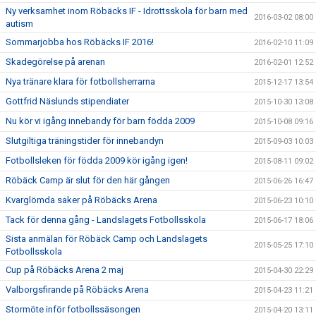
Ny verksamhet inom Röbäcks IF - Idrottsskola för barn med
2016-03-02 08:00
autism
Sommarjobba hos Röbäcks IF 2016!
2016-02-10 11:09
Skadegörelse på arenan
2016-02-01 12:52
Nya tränare klara för fotbollsherrarna
2015-12-17 13:54
Gottfrid Näslunds stipendiater
2015-10-30 13:08
Nu kör vi igång innebandy för barn födda 2009
2015-10-08 09:16
Slutgiltiga träningstider för innebandyn
2015-09-03 10:03
Fotbollsleken för födda 2009 kör igång igen!
2015-08-11 09:02
Röbäck Camp är slut för den här gången
2015-06-26 16:47
Kvarglömda saker på Röbäcks Arena
2015-06-23 10:10
Tack för denna gång - Landslagets Fotbollsskola
2015-06-17 18:06
Sista anmälan för Röbäck Camp och Landslagets
2015-05-25 17:10
Fotbollsskola
Cup på Röbäcks Arena 2 maj
2015-04-30 22:29
Valborgsfirande på Röbäcks Arena
2015-04-23 11:21
Stormöte inför fotbollssäsongen
2015-04-20 13:11