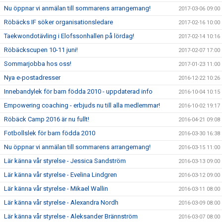
Nu öppnar vi anmälan till sommarens arrangemang!
2017-03-06 09:00
Röbäcks IF söker organisationsledare
2017-02-16 10:00
Taekwondotävling i Elofssonhallen på lördag!
2017-02-14 10:16
Röbäckscupen 10-11 juni!
2017-02-07 17:00
Sommarjobba hos oss!
2017-01-23 11:00
Nya e-postadresser
2016-12-22 10:26
Innebandylek för barn födda 2010 - uppdaterad info
2016-10-04 10:15
Empowering coaching - erbjuds nu till alla medlemmar!
2016-10-02 19:17
Röbäck Camp 2016 är nu fullt!
2016-04-21 09:08
Fotbollslek för barn födda 2010
2016-03-30 16:38
Nu öppnar vi anmälan till sommarens arrangemang!
2016-03-15 11:00
Lär känna vår styrelse - Jessica Sandström
2016-03-13 09:00
Lär känna vår styrelse - Evelina Lindgren
2016-03-12 09:00
Lär känna vår styrelse - Mikael Wallin
2016-03-11 08:00
Lär känna vår styrelse - Alexandra Nordh
2016-03-09 08:00
Lär känna vår styrelse - Aleksander Brännström
2016-03-07 08:00