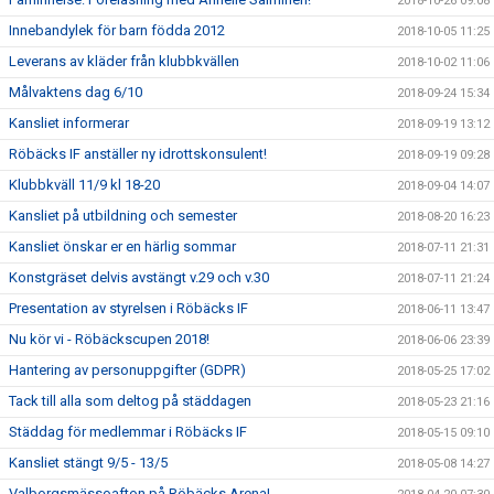
2018-10-26 09:08
Innebandylek för barn födda 2012
2018-10-05 11:25
Leverans av kläder från klubbkvällen
2018-10-02 11:06
Målvaktens dag 6/10
2018-09-24 15:34
Kansliet informerar
2018-09-19 13:12
Röbäcks IF anställer ny idrottskonsulent!
2018-09-19 09:28
Klubbkväll 11/9 kl 18-20
2018-09-04 14:07
Kansliet på utbildning och semester
2018-08-20 16:23
Kansliet önskar er en härlig sommar
2018-07-11 21:31
Konstgräset delvis avstängt v.29 och v.30
2018-07-11 21:24
Presentation av styrelsen i Röbäcks IF
2018-06-11 13:47
Nu kör vi - Röbäckscupen 2018!
2018-06-06 23:39
Hantering av personuppgifter (GDPR)
2018-05-25 17:02
Tack till alla som deltog på städdagen
2018-05-23 21:16
Städdag för medlemmar i Röbäcks IF
2018-05-15 09:10
Kansliet stängt 9/5 - 13/5
2018-05-08 14:27
Valborgsmässoafton på Röbäcks Arena!