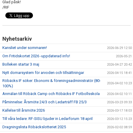
Glad påsk!
/RIF
Nyhetsarkiv
Kansliet under sommaren!
2026-06-29 12:50
Om Fritidskortet 2026 -uppdaterad info!
2026-05-21
Bolleken startar 3 maj
2026-04-27 20:42
Nytt domarsystem för arvoden och tillsättningar
2026-04-15 18:41
Röbäcks IF söker: Ekonomi & föreningsadministratör (80-
2026-04-02 10:23
100%)
Anmälan till Röbäck Camp och Röbäcks IF Fotbollsskola
2026-04-02 10:11
Påminnelse: Årsmöte 24/3 och Ledarträff FB 25/3
2026-03-23 09:33
Kallelse till årsmöte 2026
2026-03-17 18:03
Till våra ledare: RF-SISU bjuder in Ledarforum 18 april
2026-03-12 15:23
Dragningslista Röbäckslotteriet 2025
2026-02-02 08:59