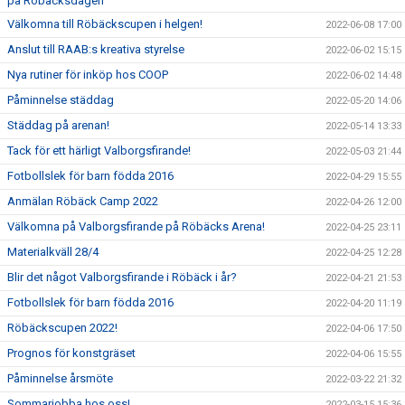
på Röbäcksdagen
Välkomna till Röbäckscupen i helgen!
2022-06-08 17:00
Anslut till RAAB:s kreativa styrelse
2022-06-02 15:15
Nya rutiner för inköp hos COOP
2022-06-02 14:48
Påminnelse städdag
2022-05-20 14:06
Städdag på arenan!
2022-05-14 13:33
Tack för ett härligt Valborgsfirande!
2022-05-03 21:44
Fotbollslek för barn födda 2016
2022-04-29 15:55
Anmälan Röbäck Camp 2022
2022-04-26 12:00
Välkomna på Valborgsfirande på Röbäcks Arena!
2022-04-25 23:11
Materialkväll 28/4
2022-04-25 12:28
Blir det något Valborgsfirande i Röbäck i år?
2022-04-21 21:53
Fotbollslek för barn födda 2016
2022-04-20 11:19
Röbäckscupen 2022!
2022-04-06 17:50
Prognos för konstgräset
2022-04-06 15:55
Påminnelse årsmöte
2022-03-22 21:32
Sommarjobba hos oss!
2022-03-15 15:36