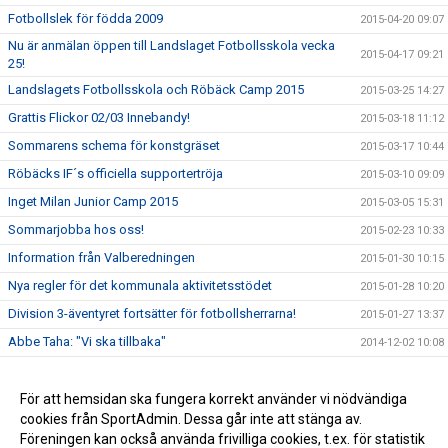
Fotbollslek för födda 2009
2015-04-20 09:07
Nu är anmälan öppen till Landslaget Fotbollsskola vecka
2015-04-17 09:21
25!
Landslagets Fotbollsskola och Röbäck Camp 2015
2015-03-25 14:27
Grattis Flickor 02/03 Innebandy!
2015-03-18 11:12
Sommarens schema för konstgräset
2015-03-17 10:44
Röbäcks IF´s officiella supportertröja
2015-03-10 09:09
Inget Milan Junior Camp 2015
2015-03-05 15:31
Sommarjobba hos oss!
2015-02-23 10:33
Information från Valberedningen
2015-01-30 10:15
Nya regler för det kommunala aktivitetsstödet
2015-01-28 10:20
Division 3-äventyret fortsätter för fotbollsherrarna!
2015-01-27 13:37
Abbe Taha: "Vi ska tillbaka"
2014-12-02 10:08
Vinn en lagaktivitet för avslutning/uppstart!
2014-11-20 10:30
Röbäcks IF fick pengar från Svenska Spel
För att hemsidan ska fungera korrekt använder vi nödvändiga
2013-12-12 14:27
cookies från SportAdmin. Dessa går inte att stänga av.
Röbäck tillbaka i trean efter 30 år
2013-12-12 14:24
Föreningen kan också använda frivilliga cookies, t.ex. för statistik