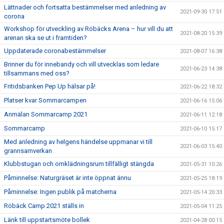
Lättnader och fortsatta bestämmelser med anledning av
2021-09-30 17:51
corona
Workshop för utveckling av Röbäcks Arena – hur vill du att
2021-08-20 15:39
arenan ska se ut i framtiden?
Uppdaterade coronabestämmelser
2021-08-07 16:38
Brinner du för innebandy och vill utvecklas som ledare
2021-06-23 14:38
tillsammans med oss?
Fritidsbanken Pep Up hälsar på!
2021-06-22 18:32
Platser kvar Sommarcampen
2021-06-16 15:06
Anmälan Sommarcamp 2021
2021-06-11 12:18
Sommarcamp
2021-06-10 15:17
Med anledning av helgens händelse uppmanar vi till
2021-06-03 15:40
grannsamverkan
Klubbstugan och omklädningsrum tillfälligt stängda
2021-05-31 10:26
Påminnelse: Naturgräset är inte öppnat ännu
2021-05-25 18:19
Påminnelse: Ingen publik på matcherna
2021-05-14 20:33
Röbäck Camp 2021 ställs in
2021-05-04 11:25
Länk till uppstartsmöte bollek
2021-04-28 00:15