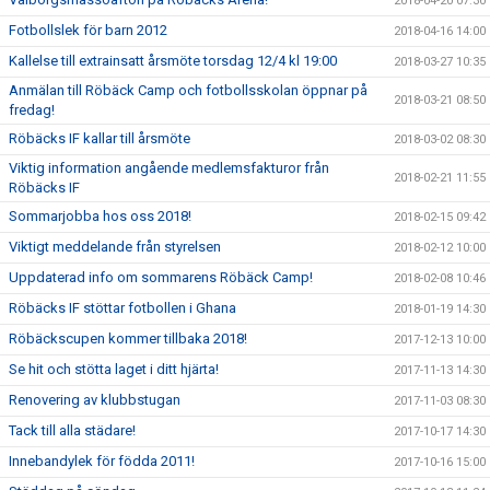
2018-04-20 07:30
Fotbollslek för barn 2012
2018-04-16 14:00
Kallelse till extrainsatt årsmöte torsdag 12/4 kl 19:00
2018-03-27 10:35
Anmälan till Röbäck Camp och fotbollsskolan öppnar på
2018-03-21 08:50
fredag!
Röbäcks IF kallar till årsmöte
2018-03-02 08:30
Viktig information angående medlemsfakturor från
2018-02-21 11:55
Röbäcks IF
Sommarjobba hos oss 2018!
2018-02-15 09:42
Viktigt meddelande från styrelsen
2018-02-12 10:00
Uppdaterad info om sommarens Röbäck Camp!
2018-02-08 10:46
Röbäcks IF stöttar fotbollen i Ghana
2018-01-19 14:30
Röbäckscupen kommer tillbaka 2018!
2017-12-13 10:00
Se hit och stötta laget i ditt hjärta!
2017-11-13 14:30
Renovering av klubbstugan
2017-11-03 08:30
Tack till alla städare!
2017-10-17 14:30
Innebandylek för födda 2011!
2017-10-16 15:00