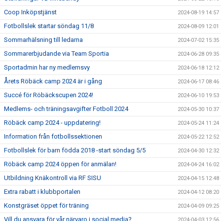
Coop Inköpstjänst
2024-08-19 14:57
Fotbollslek startar söndag 11/8
2024-08-09 12:01
Sommarhälsning till ledarna
2024-07-02 15:35
Sommarerbjudande via Team Sportia
2024-06-28 09:35
Sportadmin har ny medlemsvy
2024-06-18 12:12
Årets Röbäck camp 2024 är i gång
2024-06-17 08:46
Succé för Röbäckscupen 2024!
2024-06-10 19:53
Medlems- och träningsavgifter Fotboll 2024
2024-05-30 10:37
Röbäck camp 2024 - uppdatering!
2024-05-24 11:24
Information från fotbollssektionen
2024-05-22 12:52
Fotbollslek för barn födda 2018 -start söndag 5/5
2024-04-30 12:32
Röbäck camp 2024 öppen för anmälan!
2024-04-24 16:02
Utbildning Knäkontroll via RF SISU
2024-04-15 12:48
Extra rabatt i klubbportalen
2024-04-12 08:20
Konstgräset öppet för träning
2024-04-09 09:25
Vill du ansvara för vår närvaro i social media?
2024-04-03 12:56