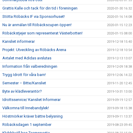
2020-02-03 07:55
Grattis Kalle och tack för din tid i föreningen
2020-01-30 16:32
Stötta Röbäcks IF via Sponsorhuset!
2020-01-16 14:08
Nu är anmälan till Röbäckscupen öppen!
2020-01-15 12:23
Röbäckstjejer som representerat Västerbotten!
2020-01-15 08:00
Kansliet informerar
2019-12-18 15:40
Projekt: Utveckling av Röbäcks Arena
2019-12-18 10:54
Avtalet med Adidas avslutas
2019-12-13 13:07
Information från valberedningen
2019-12-09 18:38
Trygg Idrott för våra barn!
2019-12-06 14:22
Semester – Bitte/Kansliet
2019-11-20 12:45
Byte av klädleverantör?
2019-10-31 13:00
Idrottsservice/ Kansliet Informerar
2019-09-19 12:57
Välkomna till Innebandylek!
2019-09-18 15:38
Höstmörker kräver bättre belysning
2019-09-11 13:37
Röbäcksdagen 1 september
2019-08-23 09:45
Klubbkväll hos Teamsportia