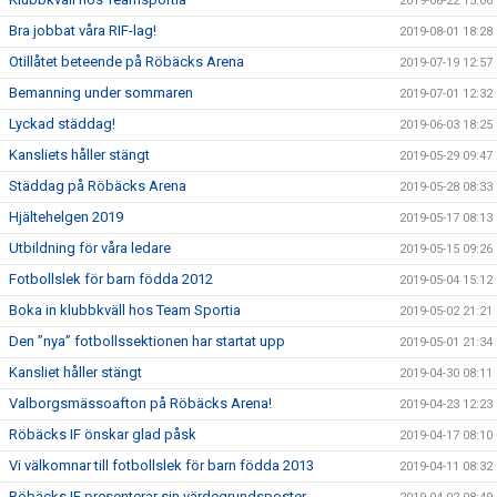
2019-08-22 15:06
Bra jobbat våra RIF-lag!
2019-08-01 18:28
Otillåtet beteende på Röbäcks Arena
2019-07-19 12:57
Bemanning under sommaren
2019-07-01 12:32
Lyckad städdag!
2019-06-03 18:25
Kansliets håller stängt
2019-05-29 09:47
Städdag på Röbäcks Arena
2019-05-28 08:33
Hjältehelgen 2019
2019-05-17 08:13
Utbildning för våra ledare
2019-05-15 09:26
Fotbollslek för barn födda 2012
2019-05-04 15:12
Boka in klubbkväll hos Team Sportia
2019-05-02 21:21
Den ”nya” fotbollssektionen har startat upp
2019-05-01 21:34
Kansliet håller stängt
2019-04-30 08:11
Valborgsmässoafton på Röbäcks Arena!
2019-04-23 12:23
Röbäcks IF önskar glad påsk
2019-04-17 08:10
Vi välkomnar till fotbollslek för barn födda 2013
2019-04-11 08:32
Röbäcks IF presenterar sin värdegrundsposter