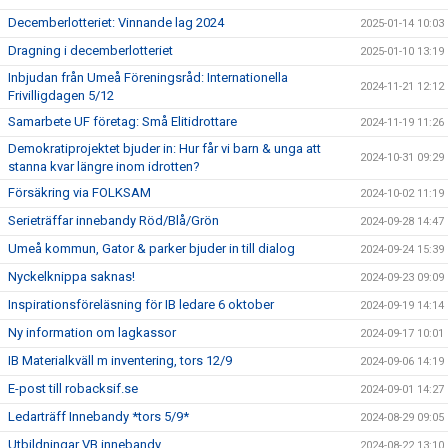
Decemberlotteriet: Vinnande lag 2024
2025-01-14 10:03
Dragning i decemberlotteriet
2025-01-10 13:19
Inbjudan från Umeå Föreningsråd: Internationella
2024-11-21 12:12
Frivilligdagen 5/12
Samarbete UF företag: Små Elitidrottare
2024-11-19 11:26
Demokratiprojektet bjuder in: Hur får vi barn & unga att
2024-10-31 09:29
stanna kvar längre inom idrotten?
Försäkring via FOLKSAM
2024-10-02 11:19
Serieträffar innebandy Röd/Blå/Grön
2024-09-28 14:47
Umeå kommun, Gator & parker bjuder in till dialog
2024-09-24 15:39
Nyckelknippa saknas!
2024-09-23 09:09
Inspirationsföreläsning för IB ledare 6 oktober
2024-09-19 14:14
Ny information om lagkassor
2024-09-17 10:01
IB Materialkväll m inventering, tors 12/9
2024-09-06 14:19
E-post till robacksif.se
2024-09-01 14:27
Ledarträff Innebandy *tors 5/9*
2024-08-29 09:05
Utbildningar VB innebandy
2024-08-22 13:10