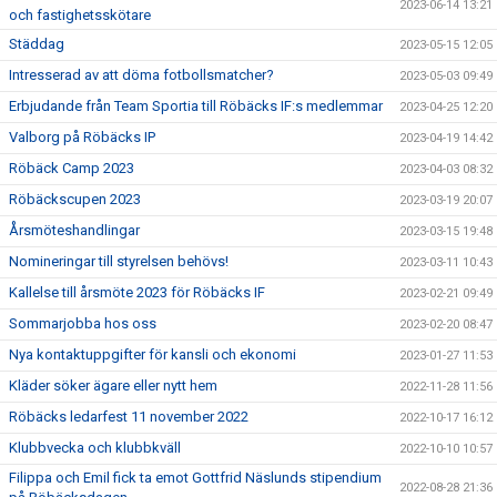
2023-06-14 13:21
och fastighetsskötare
Städdag
2023-05-15 12:05
Intresserad av att döma fotbollsmatcher?
2023-05-03 09:49
Erbjudande från Team Sportia till Röbäcks IF:s medlemmar
2023-04-25 12:20
Valborg på Röbäcks IP
2023-04-19 14:42
Röbäck Camp 2023
2023-04-03 08:32
Röbäckscupen 2023
2023-03-19 20:07
Årsmöteshandlingar
2023-03-15 19:48
Nomineringar till styrelsen behövs!
2023-03-11 10:43
Kallelse till årsmöte 2023 för Röbäcks IF
2023-02-21 09:49
Sommarjobba hos oss
2023-02-20 08:47
Nya kontaktuppgifter för kansli och ekonomi
2023-01-27 11:53
Kläder söker ägare eller nytt hem
2022-11-28 11:56
Röbäcks ledarfest 11 november 2022
2022-10-17 16:12
Klubbvecka och klubbkväll
2022-10-10 10:57
Filippa och Emil fick ta emot Gottfrid Näslunds stipendium
2022-08-28 21:36