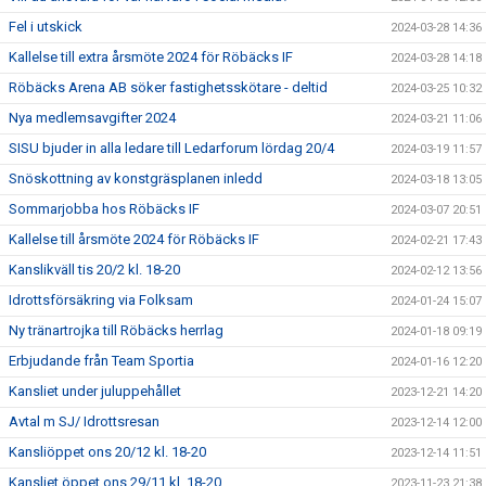
Fel i utskick
2024-03-28 14:36
Kallelse till extra årsmöte 2024 för Röbäcks IF
2024-03-28 14:18
Röbäcks Arena AB söker fastighetsskötare - deltid
2024-03-25 10:32
Nya medlemsavgifter 2024
2024-03-21 11:06
SISU bjuder in alla ledare till Ledarforum lördag 20/4
2024-03-19 11:57
Snöskottning av konstgräsplanen inledd
2024-03-18 13:05
Sommarjobba hos Röbäcks IF
2024-03-07 20:51
Kallelse till årsmöte 2024 för Röbäcks IF
2024-02-21 17:43
Kanslikväll tis 20/2 kl. 18-20
2024-02-12 13:56
Idrottsförsäkring via Folksam
2024-01-24 15:07
Ny tränartrojka till Röbäcks herrlag
2024-01-18 09:19
Erbjudande från Team Sportia
2024-01-16 12:20
Kansliet under juluppehållet
2023-12-21 14:20
Avtal m SJ/ Idrottsresan
2023-12-14 12:00
Kansliöppet ons 20/12 kl. 18-20
2023-12-14 11:51
Kansliet öppet ons 29/11 kl. 18-20
2023-11-23 21:38