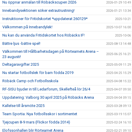
Nu öppnar anmälan till Röbäckscupen 2026
2026-01-29 10:49
Innebandysektionen söker extrautrustning!
2026-01-21 13:34
Instruktioner för Fritidskortet *uppdaterat 260129*
2025-10-21
Välkommen på Innebandylek!
2025-10-07 16:00
Nu kan du använda Fritidskortet hos Röbäcks IF!
2025-10-06
Bättre ljus -bättre spel!
2025-08-13 14:48
Välkommen till Hållbarhetsdagen på Rörteamets Arena –
2025-06-25 16:21
23 augusti!
Deltagaravgifter 2025
2025-05-09 11:29
Nu startar fotbollslek för barn födda 2019
2025-04-25 15:29
Röbäck Camp och Fotbollsskola
2025-04-08 15:22
RF-SISU bjuder in till Ledarforum, Skellefteå lör 26/4
2025-04-07 09:50
Uppdatering: Valborg 30 april 2025 på Röbäcks Arena
2025-04-04 09:15
Kallelse till årsmöte 2025
2025-03-28 09:13
Team Sportia: Nya fotbollsskor i sortimentet
2025-03-19 15:07
Tjejcupen 8-9 mars (Flickor födda 2014)
2025-02-24 16:10
Elofssonhallen blir Rörteamet Arena
2025-02-21 09:10