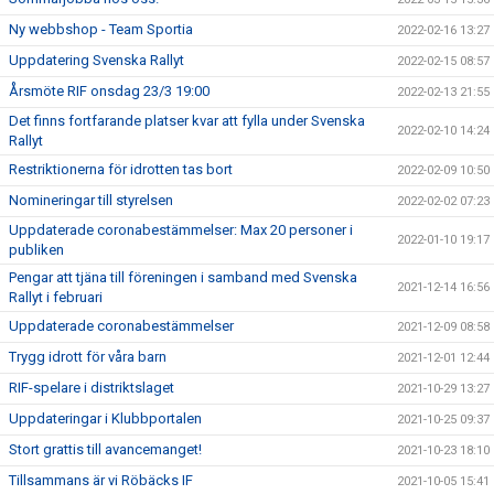
Ny webbshop - Team Sportia
2022-02-16 13:27
Uppdatering Svenska Rallyt
2022-02-15 08:57
Årsmöte RIF onsdag 23/3 19:00
2022-02-13 21:55
Det finns fortfarande platser kvar att fylla under Svenska
2022-02-10 14:24
Rallyt
Restriktionerna för idrotten tas bort
2022-02-09 10:50
Nomineringar till styrelsen
2022-02-02 07:23
Uppdaterade coronabestämmelser: Max 20 personer i
2022-01-10 19:17
publiken
Pengar att tjäna till föreningen i samband med Svenska
2021-12-14 16:56
Rallyt i februari
Uppdaterade coronabestämmelser
2021-12-09 08:58
Trygg idrott för våra barn
2021-12-01 12:44
RIF-spelare i distriktslaget
2021-10-29 13:27
Uppdateringar i Klubbportalen
2021-10-25 09:37
Stort grattis till avancemanget!
2021-10-23 18:10
Tillsammans är vi Röbäcks IF
2021-10-05 15:41