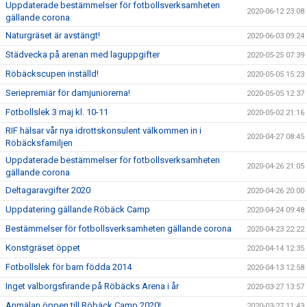
Uppdaterade bestämmelser för fotbollsverksamheten
2020-06-12 23:08
gällande corona
Naturgräset är avstängt!
2020-06-03 09:24
Städvecka på arenan med laguppgifter
2020-05-25 07:39
Röbäckscupen inställd!
2020-05-05 15:23
Seriepremiär för damjuniorerna!
2020-05-05 12:37
Fotbollslek 3 maj kl. 10-11
2020-05-02 21:16
RIF hälsar vår nya idrottskonsulent välkommen in i
2020-04-27 08:45
Röbäcksfamiljen
Uppdaterade bestämmelser för fotbollsverksamheten
2020-04-26 21:05
gällande corona
Deltagaravgifter 2020
2020-04-26 20:00
Uppdatering gällande Röbäck Camp
2020-04-24 09:48
Bestämmelser för fotbollsverksamheten gällande corona
2020-04-23 22:22
Konstgräset öppet
2020-04-14 12:35
Fotbollslek för barn födda 2014
2020-04-13 12:58
Inget valborgsfirande på Röbäcks Arena i år
2020-03-27 13:57
Anmälan öppen till Röbäck Camp 2020!
2020-03-27 11:43