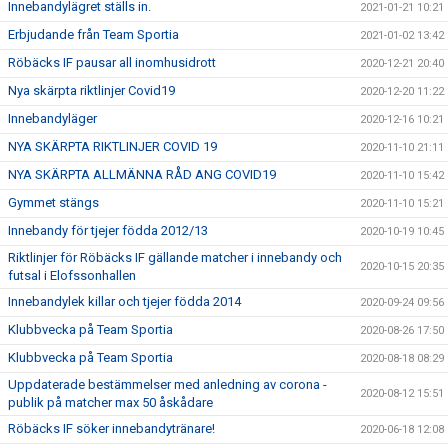
Innebandylägret ställs in.
2021-01-21 10:21
Erbjudande från Team Sportia
2021-01-02 13:42
Röbäcks IF pausar all inomhusidrott
2020-12-21 20:40
Nya skärpta riktlinjer Covid19
2020-12-20 11:22
Innebandyläger
2020-12-16 10:21
NYA SKÄRPTA RIKTLINJER COVID 19
2020-11-10 21:11
NYA SKÄRPTA ALLMÄNNA RÅD ANG COVID19
2020-11-10 15:42
Gymmet stängs
2020-11-10 15:21
Innebandy för tjejer födda 2012/13
2020-10-19 10:45
Riktlinjer för Röbäcks IF gällande matcher i innebandy och
2020-10-15 20:35
futsal i Elofssonhallen
Innebandylek killar och tjejer födda 2014
2020-09-24 09:56
Klubbvecka på Team Sportia
2020-08-26 17:50
Klubbvecka på Team Sportia
2020-08-18 08:29
Uppdaterade bestämmelser med anledning av corona -
2020-08-12 15:51
publik på matcher max 50 åskådare
Röbäcks IF söker innebandytränare!
2020-06-18 12:08