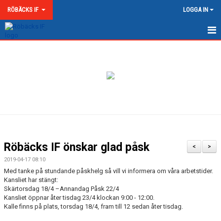
RÖBÄCKS IF
LOGGA IN
HEM
NYHETER
OM RÖBÄCKS IF
KONTAKT
DOKUMENT
Röbäcks IF önskar glad påsk
<
>
MATCHER
2019-04-17 08:10
Med tanke på stundande påskhelg så vill vi informera om våra arbetstider.
MEDLEMSKAP & AVGIFTER
Kansliet har stängt:
Skärtorsdag 18/4 –Annandag Påsk 22/4
Kansliet öppnar åter tisdag 23/4 klockan 9:00 - 12:00.
RÖBÄCKS ARENA
Kalle finns på plats, torsdag 18/4, fram till 12 sedan åter tisdag.