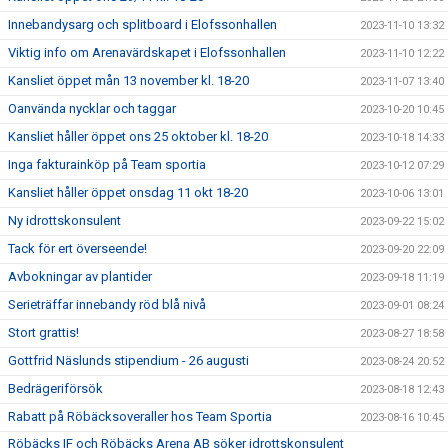
Innebandysarg och splitboard i Elofssonhallen
2023-11-10 13:32
Viktig info om Arenavärdskapet i Elofssonhallen
2023-11-10 12:22
Kansliet öppet mån 13 november kl. 18-20
2023-11-07 13:40
Oanvända nycklar och taggar
2023-10-20 10:45
Kansliet håller öppet ons 25 oktober kl. 18-20
2023-10-18 14:33
Inga fakturainköp på Team sportia
2023-10-12 07:29
Kansliet håller öppet onsdag 11 okt 18-20
2023-10-06 13:01
Ny idrottskonsulent
2023-09-22 15:02
Tack för ert överseende!
2023-09-20 22:09
Avbokningar av plantider
2023-09-18 11:19
Serieträffar innebandy röd blå nivå
2023-09-01 08:24
Stort grattis!
2023-08-27 18:58
Gottfrid Näslunds stipendium - 26 augusti
2023-08-24 20:52
Bedrägeriförsök
2023-08-18 12:43
Rabatt på Röbäcksoveraller hos Team Sportia
2023-08-16 10:45
Röbäcks IF och Röbäcks Arena AB söker idrottskonsulent