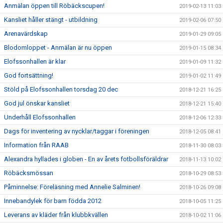
Anmälan öppen till Röbäckscupen!
2019-02-13 11:03
Kansliet håller stängt - utbildning
2019-02-06 07:50
Arenavärdskap
2019-01-29 09:05
Blodomloppet - Anmälan är nu öppen
2019-01-15 08:34
Elofssonhallen är klar
2019-01-09 11:32
God fortsättning!
2019-01-02 11:49
Stöld på Elofssonhallen torsdag 20 dec
2018-12-21 16:25
God jul önskar kansliet
2018-12-21 15:40
Underhåll Elofssonhallen
2018-12-06 12:33
Dags för inventering av nycklar/taggar i föreningen
2018-12-05 08:41
Information från RAAB
2018-11-30 08:03
Alexandra hyllades i globen - En av årets fotbollsföräldrar
2018-11-13 10:02
Röbäcksmössan
2018-10-29 08:53
Påminnelse: Föreläsning med Annelie Salminen!
2018-10-26 09:08
Innebandylek för barn födda 2012
2018-10-05 11:25
Leverans av kläder från klubbkvällen
2018-10-02 11:06