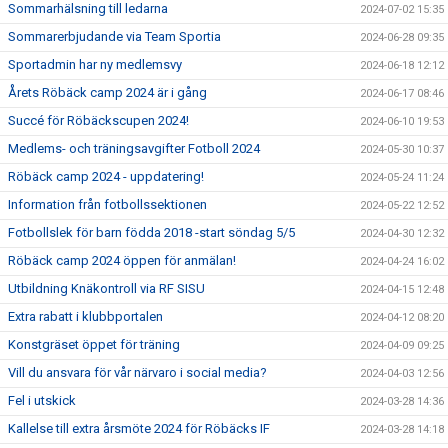
Sommarhälsning till ledarna
2024-07-02 15:35
Sommarerbjudande via Team Sportia
2024-06-28 09:35
Sportadmin har ny medlemsvy
2024-06-18 12:12
Årets Röbäck camp 2024 är i gång
2024-06-17 08:46
Succé för Röbäckscupen 2024!
2024-06-10 19:53
Medlems- och träningsavgifter Fotboll 2024
2024-05-30 10:37
Röbäck camp 2024 - uppdatering!
2024-05-24 11:24
Information från fotbollssektionen
2024-05-22 12:52
Fotbollslek för barn födda 2018 -start söndag 5/5
2024-04-30 12:32
Röbäck camp 2024 öppen för anmälan!
2024-04-24 16:02
Utbildning Knäkontroll via RF SISU
2024-04-15 12:48
Extra rabatt i klubbportalen
2024-04-12 08:20
Konstgräset öppet för träning
2024-04-09 09:25
Vill du ansvara för vår närvaro i social media?
2024-04-03 12:56
Fel i utskick
2024-03-28 14:36
Kallelse till extra årsmöte 2024 för Röbäcks IF
2024-03-28 14:18