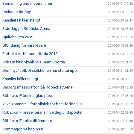
Bemanning under sommaren
2019-07-01 12:32
Lyckad städdag!
2019-06-03 18:25
Kansliets håller stängt
2019-05-29 09:47
Städdag på Röbäcks Arena
2019-05-28 08:33
Hjältehelgen 2019
2019-05-17 08:13
Utbildning för våra ledare
2019-05-15 09:26
Fotbollslek för barn födda 2012
2019-05-04 15:12
Boka in klubbkväll hos Team Sportia
2019-05-02 21:21
Den ”nya” fotbollssektionen har startat upp
2019-05-01 21:34
Kansliet håller stängt
2019-04-30 08:11
Valborgsmässoafton på Röbäcks Arena!
2019-04-23 12:23
Röbäcks IF önskar glad påsk
2019-04-17 08:10
Vi välkomnar till fotbollslek för barn födda 2013
2019-04-11 08:32
Röbäcks IF presenterar sin värdegrundsposter
2019-04-02 08:49
Röbäcks IF kallar till årsmöte
2019-02-27 09:48
Sommarjobba hos oss!
2019-02-20 13:53