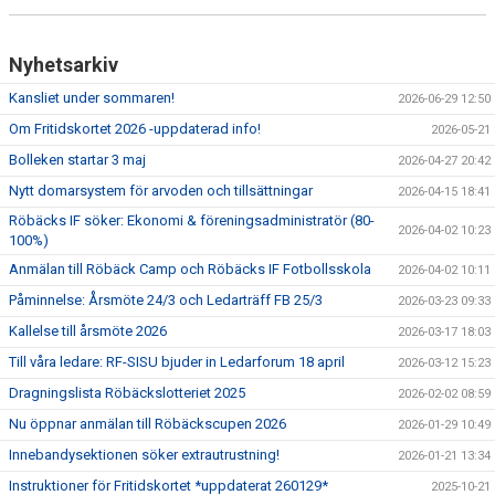
Nyhetsarkiv
Kansliet under sommaren!
2026-06-29 12:50
Om Fritidskortet 2026 -uppdaterad info!
2026-05-21
Bolleken startar 3 maj
2026-04-27 20:42
Nytt domarsystem för arvoden och tillsättningar
2026-04-15 18:41
Röbäcks IF söker: Ekonomi & föreningsadministratör (80-
2026-04-02 10:23
100%)
Anmälan till Röbäck Camp och Röbäcks IF Fotbollsskola
2026-04-02 10:11
Påminnelse: Årsmöte 24/3 och Ledarträff FB 25/3
2026-03-23 09:33
Kallelse till årsmöte 2026
2026-03-17 18:03
Till våra ledare: RF-SISU bjuder in Ledarforum 18 april
2026-03-12 15:23
Dragningslista Röbäckslotteriet 2025
2026-02-02 08:59
Nu öppnar anmälan till Röbäckscupen 2026
2026-01-29 10:49
Innebandysektionen söker extrautrustning!
2026-01-21 13:34
Instruktioner för Fritidskortet *uppdaterat 260129*
2025-10-21