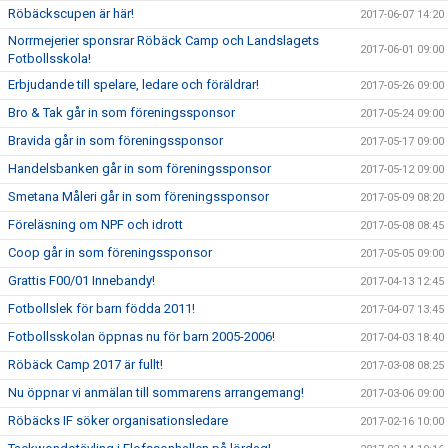
Röbäckscupen är här!
2017-06-07 14:20
Norrmejerier sponsrar Röbäck Camp och Landslagets
2017-06-01 09:00
Fotbollsskola!
Erbjudande till spelare, ledare och föräldrar!
2017-05-26 09:00
Bro & Tak går in som föreningssponsor
2017-05-24 09:00
Bravida går in som föreningssponsor
2017-05-17 09:00
Handelsbanken går in som föreningssponsor
2017-05-12 09:00
Smetana Måleri går in som föreningssponsor
2017-05-09 08:20
Föreläsning om NPF och idrott
2017-05-08 08:45
Coop går in som föreningssponsor
2017-05-05 09:00
Grattis F00/01 Innebandy!
2017-04-13 12:45
Fotbollslek för barn födda 2011!
2017-04-07 13:45
Fotbollsskolan öppnas nu för barn 2005-2006!
2017-04-03 18:40
Röbäck Camp 2017 är fullt!
2017-03-08 08:25
Nu öppnar vi anmälan till sommarens arrangemang!
2017-03-06 09:00
Röbäcks IF söker organisationsledare
2017-02-16 10:00