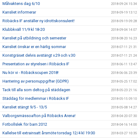
Målvaktens dag 6/10
2018-09-24 15:34
Kansliet informerar
2018-09-19 13:12
Röbäcks IF anställer ny idrottskonsulent!
2018-09-19 09:28
Klubbkväll 11/9 kl 18-20
2018-09-04 14:07
Kansliet på utbildning och semester
2018-08-20 16:23
Kansliet önskar er en härlig sommar
2018-07-11 21:31
Konstgräset delvis avstängt v.29 och v.30
2018-07-11 21:24
Presentation av styrelsen i Röbäcks IF
2018-06-11 13:47
Nu kör vi - Röbäckscupen 2018!
2018-06-06 23:39
Hantering av personuppgifter (GDPR)
2018-05-25 17:02
Tack till alla som deltog på städdagen
2018-05-23 21:16
Städdag för medlemmar i Röbäcks IF
2018-05-15 09:10
Kansliet stängt 9/5 - 13/5
2018-05-08 14:27
Valborgsmässoafton på Röbäcks Arena!
2018-04-20 07:30
Fotbollslek för barn 2012
2018-04-16 14:00
Kallelse till extrainsatt årsmöte torsdag 12/4 kl 19:00
2018-03-27 10:35