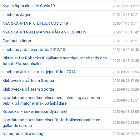
Nya skärpta riktlinjer Covid19
2020-12-20 11:22
Innebandyläger
2020-12-16 10:21
NYA SKÄRPTA RIKTLINJER COVID 19
2020-11-10 21:11
NYA SKÄRPTA ALLMÄNNA RÅD ANG COVID19
2020-11-10 15:42
Gymmet stängs
2020-11-10 15:21
Innebandy för tjejer födda 2012/13
2020-10-19 10:45
Riktlinjer för Röbäcks IF gällande matcher i innebandy och
2020-10-15 20:35
futsal i Elofssonhallen
Innebandylek killar och tjejer födda 2014
2020-09-24 09:56
Klubbvecka på Team Sportia
2020-08-26 17:50
Klubbvecka på Team Sportia
2020-08-18 08:29
Uppdaterade bestämmelser med anledning av corona -
2020-08-12 15:51
publik på matcher max 50 åskådare
Röbäcks IF söker innebandytränare!
2020-06-18 12:08
Uppdaterade bestämmelser för fotbollsverksamheten
2020-06-12 23:08
gällande corona
Naturgräset är avstängt!
2020-06-03 09:24