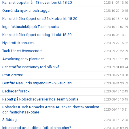
Kansliet öppet mån 13 november kl. 18-20
2023-11-07 13:40
Oanvända nycklar och taggar
2023-10-20 10:45
Kansliet håller öppet ons 25 oktober kl. 18-20
2023-10-18 14:33
Inga fakturainköp på Team sportia
2023-10-12 07:29
Kansliet håller öppet onsdag 11 okt 18-20
2023-10-06 13:01
Ny idrottskonsulent
2023-09-22 15:02
Tack för ert överseende!
2023-09-20 22:09
Avbokningar av plantider
2023-09-18 11:19
Serieträffar innebandy röd blå nivå
2023-09-01 08:24
Stort grattis!
2023-08-27 18:58
Gottfrid Näslunds stipendium - 26 augusti
2023-08-24 20:52
Bedrägeriförsök
2023-08-18 12:43
Rabatt på Röbäcksoveraller hos Team Sportia
2023-08-16 10:45
Röbäcks IF och Röbäcks Arena AB söker idrottskonsulent
2023-06-14 13:21
och fastighetsskötare
Städdag
2023-05-15 12:05
Intresserad av att döma fotbollsmatcher?
2023-05-03 09:49