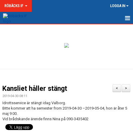
RÖBÄCKS IF
LOGGA IN
HEM
NYHETER
OM RÖBÄCKS IF
KONTAKT
DOKUMENT
Kansliet håller stängt
<
>
MATCHER
2019-04-30 08:11
Idrottsservice är stängt idag Valborg.
MEDLEMSKAP & AVGIFTER
Bitte kommer att ha semester from 2019-04-30 –2019-05-04, hon är åter 5
maj 9:00.
Vid brådskande ärende finns Nina på 090-3435402
RÖBÄCKS ARENA