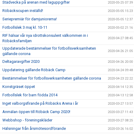
Städvecka på arenan med laguppgifter
2020-05-25 07:39
Röbäckscupen inställd!
2020-05-05 15:23
Seriepremiär för damjuniorerna!
2020-05-05 12:37
Fotbollslek 3 maj kl. 10-11
2020-05-02 21:16
RIF hälsar vår nya idrottskonsulent välkommen in i
2020-04-27 08:45
Röbäcksfamiljen
Uppdaterade bestämmelser för fotbollsverksamheten
2020-04-26 21:05
gällande corona
Deltagaravgifter 2020
2020-04-26 20:00
Uppdatering gällande Röbäck Camp
2020-04-24 09:48
Bestämmelser för fotbollsverksamheten gällande corona
2020-04-23 22:22
Konstgräset öppet
2020-04-14 12:35
Fotbollslek för barn födda 2014
2020-04-13 12:58
Inget valborgsfirande på Röbäcks Arena i år
2020-03-27 13:57
Anmälan öppen till Röbäck Camp 2020!
2020-03-27 11:43
Webbshop - föreningskläder
2020-03-27 08:25
Hälsningar från årsmötesordförande
2020-03-26 16:02