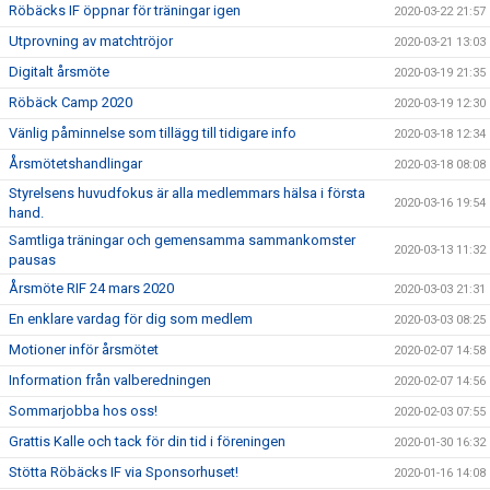
Röbäcks IF öppnar för träningar igen
2020-03-22 21:57
Utprovning av matchtröjor
2020-03-21 13:03
Digitalt årsmöte
2020-03-19 21:35
Röbäck Camp 2020
2020-03-19 12:30
Vänlig påminnelse som tillägg till tidigare info
2020-03-18 12:34
Årsmötetshandlingar
2020-03-18 08:08
Styrelsens huvudfokus är alla medlemmars hälsa i första
2020-03-16 19:54
hand.
Samtliga träningar och gemensamma sammankomster
2020-03-13 11:32
pausas
Årsmöte RIF 24 mars 2020
2020-03-03 21:31
En enklare vardag för dig som medlem
2020-03-03 08:25
Motioner inför årsmötet
2020-02-07 14:58
Information från valberedningen
2020-02-07 14:56
Sommarjobba hos oss!
2020-02-03 07:55
Grattis Kalle och tack för din tid i föreningen
2020-01-30 16:32
Stötta Röbäcks IF via Sponsorhuset!
2020-01-16 14:08