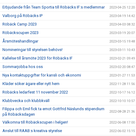
Erbjudande från Team Sportia till Röbäcks IF:s medlemmar
2023-04-25 12:20
Valborg på Röbäcks IP
2023-04-19 14:42
Röbäck Camp 2023
2023-04-03 08:32
Röbäckscupen 2023
2023-03-19 20:07
Årsmöteshandlingar
2023-03-15 19:48
Nomineringar till styrelsen behövs!
2023-03-11 10:43
Kallelse till årsmöte 2023 för Röbäcks IF
2023-02-21 09:49
Sommarjobba hos oss
2023-02-20 08:47
Nya kontaktuppgifter för kansli och ekonomi
2023-01-27 11:53
Kläder söker ägare eller nytt hem
2022-11-28 11:56
Röbäcks ledarfest 11 november 2022
2022-10-17 16:12
Klubbvecka och klubbkväll
2022-10-10 10:57
Filippa och Emil fick ta emot Gottfrid Näslunds stipendium
2022-08-28 21:36
på Röbäcksdagen
Välkomna till Röbäckscupen i helgen!
2022-06-08 17:00
Anslut till RAAB:s kreativa styrelse
2022-06-02 15:15