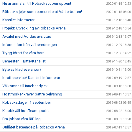
Nu är anmälan till Röbäckscupen öppen!
2020-01-15 12:23
Röbäckstjejer som representerat Västerbotten!
2020-01-15 08:00
Kansliet informerar
2019-12-18 15:40
Projekt: Utveckling av Röbäcks Arena
2019-12-18 10:54
Avtalet med Adidas avslutas
2019-12-13 13:07
Information från valberedningen
2019-12-09 18:38
Trygg Idrott för våra barn!
2019-12-06 14:22
Semester – Bitte/Kansliet
2019-11-20 12:45
Byte av klädleverantör?
2019-10-31 13:00
Idrottsservice/ Kansliet Informerar
2019-09-19 12:57
Välkomna till Innebandylek!
2019-09-18 15:38
Höstmörker kräver bättre belysning
2019-09-11 13:37
Röbäcksdagen 1 september
2019-08-23 09:45
Klubbkväll hos Teamsportia
2019-08-22 15:06
Bra jobbat våra RIF-lag!
2019-08-01 18:28
Otillåtet beteende på Röbäcks Arena
2019-07-19 12:57