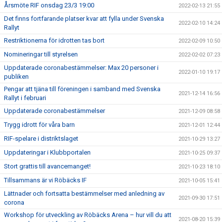
Årsmöte RIF onsdag 23/3 19:00
2022-02-13 21:55
Det finns fortfarande platser kvar att fylla under Svenska
2022-02-10 14:24
Rallyt
Restriktionerna för idrotten tas bort
2022-02-09 10:50
Nomineringar till styrelsen
2022-02-02 07:23
Uppdaterade coronabestämmelser: Max 20 personer i
2022-01-10 19:17
publiken
Pengar att tjäna till föreningen i samband med Svenska
2021-12-14 16:56
Rallyt i februari
Uppdaterade coronabestämmelser
2021-12-09 08:58
Trygg idrott för våra barn
2021-12-01 12:44
RIF-spelare i distriktslaget
2021-10-29 13:27
Uppdateringar i Klubbportalen
2021-10-25 09:37
Stort grattis till avancemanget!
2021-10-23 18:10
Tillsammans är vi Röbäcks IF
2021-10-05 15:41
Lättnader och fortsatta bestämmelser med anledning av
2021-09-30 17:51
corona
Workshop för utveckling av Röbäcks Arena – hur vill du att
2021-08-20 15:39