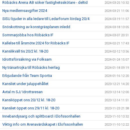
Röbäcks Arena AB söker fastighetsskötare - deltid
2024-03-25 10:32
Nya medlemsavgifter 2024
2024-03-21 11:06
SISU bjuder in alla ledare till Ledarforum lördag 20/4
2024-03-19 11:57
Snöskottning av konstgräsplanen inledd
2024-03-18 13:05
Sommarjobba hos Röbäcks IF
2024-03-07 20:51
Kallelse till årsmöte 2024 för Röbäcks IF
2024-02-21 17:43
Kanslikväll tis 20/2 kl. 18-20
2024-02-12 13:56
Idrottsförsäkring via Folksam
2024-01-24 15:07
Ny tränartrojka till Röbäcks herrlag
2024-01-18 09:19
Erbjudande från Team Sportia
2024-01-16 12:20
Kansliet under juluppehållet
2023-12-21 14:20
Avtal m SJ/ Idrottsresan
2023-12-14 12:00
Kansliöppet ons 20/12 kl. 18-20
2023-12-14 11:51
Kansliet öppet ons 29/11 kl. 18-20
2023-11-23 21:38
Innebandysarg och splitboard i Elofssonhallen
2023-11-10 13:32
Viktig info om Arenavärdskapet i Elofssonhallen
2023-11-10 12:22