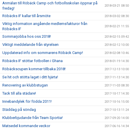
Anmälan till Röbäck Camp och fotbollsskolan öppnar på
2018-03-21 08:50
fredag!
Röbäcks IF kallar till årsmöte
2018-03-02 08:30
Viktig information angående medlemsfakturor från
2018-02-21 11:55
Röbäcks IF
Sommarjobba hos oss 2018!
2018-02-15 09:42
Viktigt meddelande från styrelsen
2018-02-12 10:00
Uppdaterad info om sommarens Röbäck Camp!
2018-02-08 10:46
Röbäcks IF stöttar fotbollen i Ghana
2018-01-19 14:30
Röbäckscupen kommer tillbaka 2018!
2017-12-13 10:00
Se hit och stötta laget i ditt hjärta!
2017-11-13 14:30
Renovering av klubbstugan
2017-11-03 08:30
Tack till alla städare!
2017-10-17 14:30
Innebandylek för födda 2011!
2017-10-16 15:00
Städdag på söndag
2017-10-13 11:24
Klubberbjudande från Team Sportia!
2017-09-20 14:00
Matsedel kommande veckor
2017-06-16 14:34