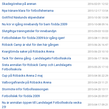
Skadegörelse på arenan
2016-02-01 12:52
Nya tränare klara för fotbollsherrarna
2015-12-17 13:54
Gottfrid Näslunds stipendiater
2015-10-30 13:08
Nu kör vi igång innebandy för barn födda 2009
2015-10-08 09:16
Slutgiltiga träningstider för innebandyn
2015-09-03 10:03
Fotbollsleken för födda 2009 kör igång igen!
2015-08-11 09:02
Röbäck Camp är slut för den här gången
2015-06-26 16:47
Kvarglömda saker på Röbäcks Arena
2015-06-23 10:10
Tack för denna gång - Landslagets Fotbollsskola
2015-06-17 18:06
Sista anmälan för Röbäck Camp och Landslagets
2015-05-25 17:10
Fotbollsskola
Cup på Röbäcks Arena 2 maj
2015-04-30 22:29
Valborgsfirande på Röbäcks Arena
2015-04-23 11:21
Stormöte inför fotbollssäsongen
2015-04-20 13:11
Fotbollslek för födda 2009
2015-04-20 09:07
Nu är anmälan öppen till Landslaget Fotbollsskola vecka
2015-04-17 09:21
25!