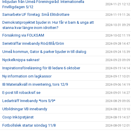
Inbjudan från Umeå Föreningsråd: Internationella
2024-11-21 12:12
Frivilligdagen 5/12
Samarbete UF företag: Små Elitidrottare
2024-11-19 11:26
Demokratiprojektet bjuder in: Hur får vi barn & unga att
2024-10-31 09:29
stanna kvar längre inom idrotten?
Försäkring via FOLKSAM
2024-10-02 11:19
Serieträffar innebandy Röd/Blå/Grön
2024-09-28 14:47
Umeå kommun, Gator & parker bjuder in till dialog
2024-09-24 15:39
Nyckelknippa saknas!
2024-09-23 09:09
Inspirationsföreläsning för IB ledare 6 oktober
2024-09-19 14:14
Ny information om lagkassor
2024-09-17 10:01
IB Materialkväll m inventering, tors 12/9
2024-09-06 14:19
E-post till robacksif.se
2024-09-01 14:27
Ledarträff Innebandy *tors 5/9*
2024-08-29 09:05
Utbildningar VB innebandy
2024-08-22 13:10
Coop Inköpstjänst
2024-08-19 14:57
Fotbollslek startar söndag 11/8
2024-08-09 12:01