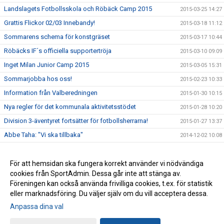
Landslagets Fotbollsskola och Röbäck Camp 2015
2015-03-25 14:27
Grattis Flickor 02/03 Innebandy!
2015-03-18 11:12
Sommarens schema för konstgräset
2015-03-17 10:44
Röbäcks IF´s officiella supportertröja
2015-03-10 09:09
Inget Milan Junior Camp 2015
2015-03-05 15:31
Sommarjobba hos oss!
2015-02-23 10:33
Information från Valberedningen
2015-01-30 10:15
Nya regler för det kommunala aktivitetsstödet
2015-01-28 10:20
Division 3-äventyret fortsätter för fotbollsherrarna!
2015-01-27 13:37
Abbe Taha: "Vi ska tillbaka"
2014-12-02 10:08
Vinn en lagaktivitet för avslutning/uppstart!
2014-11-20 10:30
Röbäcks IF fick pengar från Svenska Spel
För att hemsidan ska fungera korrekt använder vi nödvändiga
2013-12-12 14:27
cookies från SportAdmin. Dessa går inte att stänga av.
Röbäck tillbaka i trean efter 30 år
2013-12-12 14:24
Föreningen kan också använda frivilliga cookies, t.ex. för statistik
eller marknadsföring. Du väljer själv om du vill acceptera dessa.
Anpassa dina val
Cookie-inställningar
Gå till Webbversion