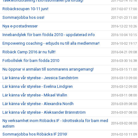
Taekwondotävling i Elofssonhallen på lördag!
2017-02-14 10:16
Röbäckscupen 10-11 juni!
2017-02-07 17:00
Sommarjobba hos oss!
2017-01-23 11:00
Nya e-postadresser
2016-12-22 10:26
Innebandylek för barn födda 2010 - uppdaterad info
2016-10-04 10:15
Empowering coaching - erbjuds nu till alla medlemmar!
2016-10-02 19:17
Röbäck Camp 2016 är nu fullt!
2016-04-21 09:08
Fotbollslek för barn födda 2010
2016-03-30 16:38
Nu öppnar vi anmälan till sommarens arrangemang!
2016-03-15 11:00
Lär känna vår styrelse - Jessica Sandström
2016-03-13 09:00
Lär känna vår styrelse - Evelina Lindgren
2016-03-12 09:00
Lär känna vår styrelse - Mikael Wallin
2016-03-11 08:00
Lär känna vår styrelse - Alexandra Nordh
2016-03-09 08:00
Lär känna vår styrelse - Aleksander Brännström
2016-03-07 08:00
Ny verksamhet inom Röbäcks IF - Idrottsskola för barn med
2016-03-02 08:00
autism
Sommarjobba hos Röbäcks IF 2016!
2016-02-10 11:09