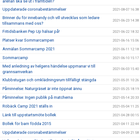
arenan ska se ut i framtiden?
Uppdaterade coronabestämmelser
2021-08-07 16:38
Brinner du för innebandy och vill utvecklas som ledare
2021-06-23 14:38
tillsammans med oss?
Fritidsbanken Pep Up hälsar på!
2021-06-22 18:32
Platser kvar Sommarcampen
2021-06-16 15:06
Anmälan Sommarcamp 2021
2021-06-11 12:18
Sommarcamp
2021-06-10 15:17
Med anledning av helgens händelse uppmanar vi till
2021-06-03 15:40
grannsamverkan
Klubbstugan och omklädningsrum tillfälligt stängda
2021-05-31 10:26
Påminnelse: Naturgräset är inte öppnat ännu
2021-05-25 18:19
Påminnelse: Ingen publik på matcherna
2021-05-14 20:33
Röbäck Camp 2021 ställs in
2021-05-04 11:25
Länk till uppstartsmöte bollek
2021-04-28 00:15
Bollek för barn födda 2015
2021-04-11 22:44
Uppdaterade coronabestämmelser
2021-04-09 21:58