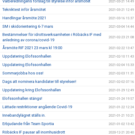
Valberedningens förslag till styrelse inför årsmötet
2021-03-21 14:49
Tekniktest inför årsmötet
2021-03-21 12:49
Handlingar årsmöte 2021
2021-03-16 15:37
SM i skidorientering 6-7 mars
2021-03-04 14:44
Bestämmelser för idrottsverksamheten i Röbäcks IF med
2021-02-23 21:08
anledning av corona/covid-19
Årsmöte RIF 2021 23 mars kl 19:00
2021-02-22 13:47
Uppdatering Elofssonhallen
2021-02-10 11:43
Uppdatering Elofssonhallen
2021-02-04 15:33
Sommarjobba hos oss!
2021-02-03 11:31
Dags att nominera kandidater till styrelsen!
2021-02-02 07:16
Uppdatering kring Elofssonhallen
2021-01-29 12:49
Elofssonhallen stängs!
2021-01-24 19:57
Lättade restriktioner angående Covid-19
2021-01-22 12:24
Innebandylägret ställs in.
2021-01-21 10:21
Erbjudande från Team Sportia
2021-01-02 13:42
Röbäcks IF pausar all inomhusidrott
2020-12-21 20:40