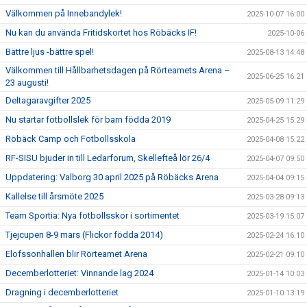
Välkommen på Innebandylek!
2025-10-07 16:00
Nu kan du använda Fritidskortet hos Röbäcks IF!
2025-10-06
Bättre ljus -bättre spel!
2025-08-13 14:48
Välkommen till Hållbarhetsdagen på Rörteamets Arena –
2025-06-25 16:21
23 augusti!
Deltagaravgifter 2025
2025-05-09 11:29
Nu startar fotbollslek för barn födda 2019
2025-04-25 15:29
Röbäck Camp och Fotbollsskola
2025-04-08 15:22
RF-SISU bjuder in till Ledarforum, Skellefteå lör 26/4
2025-04-07 09:50
Uppdatering: Valborg 30 april 2025 på Röbäcks Arena
2025-04-04 09:15
Kallelse till årsmöte 2025
2025-03-28 09:13
Team Sportia: Nya fotbollsskor i sortimentet
2025-03-19 15:07
Tjejcupen 8-9 mars (Flickor födda 2014)
2025-02-24 16:10
Elofssonhallen blir Rörteamet Arena
2025-02-21 09:10
Decemberlotteriet: Vinnande lag 2024
2025-01-14 10:03
Dragning i decemberlotteriet
2025-01-10 13:19