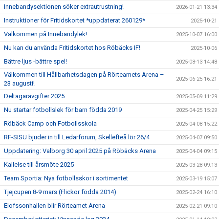
Innebandysektionen söker extrautrustning!
2026-01-21 13:34
Instruktioner för Fritidskortet *uppdaterat 260129*
2025-10-21
Välkommen på Innebandylek!
2025-10-07 16:00
Nu kan du använda Fritidskortet hos Röbäcks IF!
2025-10-06
Bättre ljus -bättre spel!
2025-08-13 14:48
Välkommen till Hållbarhetsdagen på Rörteamets Arena –
2025-06-25 16:21
23 augusti!
Deltagaravgifter 2025
2025-05-09 11:29
Nu startar fotbollslek för barn födda 2019
2025-04-25 15:29
Röbäck Camp och Fotbollsskola
2025-04-08 15:22
RF-SISU bjuder in till Ledarforum, Skellefteå lör 26/4
2025-04-07 09:50
Uppdatering: Valborg 30 april 2025 på Röbäcks Arena
2025-04-04 09:15
Kallelse till årsmöte 2025
2025-03-28 09:13
Team Sportia: Nya fotbollsskor i sortimentet
2025-03-19 15:07
Tjejcupen 8-9 mars (Flickor födda 2014)
2025-02-24 16:10
Elofssonhallen blir Rörteamet Arena
2025-02-21 09:10