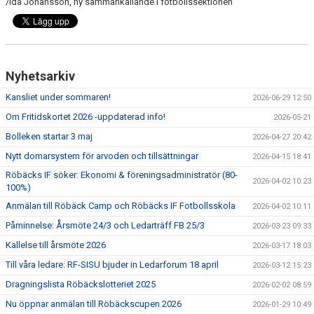
/Ida Johansson, ny sammankallande i fotbollssektionen
Nyhetsarkiv
Kansliet under sommaren!
2026-06-29 12:50
Om Fritidskortet 2026 -uppdaterad info!
2026-05-21
Bolleken startar 3 maj
2026-04-27 20:42
Nytt domarsystem för arvoden och tillsättningar
2026-04-15 18:41
Röbäcks IF söker: Ekonomi & föreningsadministratör (80-
2026-04-02 10:23
100%)
Anmälan till Röbäck Camp och Röbäcks IF Fotbollsskola
2026-04-02 10:11
Påminnelse: Årsmöte 24/3 och Ledarträff FB 25/3
2026-03-23 09:33
Kallelse till årsmöte 2026
2026-03-17 18:03
Till våra ledare: RF-SISU bjuder in Ledarforum 18 april
2026-03-12 15:23
Dragningslista Röbäckslotteriet 2025
2026-02-02 08:59
Nu öppnar anmälan till Röbäckscupen 2026
2026-01-29 10:49