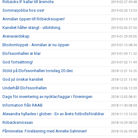
Röbäcks IF kallar till årsmöte
2019-02-27 09:48
Sommarjobba hos oss!
2019-02-20 13:53
Anmälan öppen till Röbäckscupen!
2019-02-13 11:03
Kansliet håller stängt - utbildning
2019-02-06 07:50
Arenavärdskap
2019-01-29 09:05
Blodomloppet - Anmälan är nu öppen
2019-01-15 08:34
Elofssonhallen är klar
2019-01-09 11:32
God fortsättning!
2019-01-02 11:49
Stöld på Elofssonhallen torsdag 20 dec
2018-12-21 16:25
God jul önskar kansliet
2018-12-21 15:40
Underhåll Elofssonhallen
2018-12-06 12:33
Dags för inventering av nycklar/taggar i föreningen
2018-12-05 08:41
Information från RAAB
2018-11-30 08:03
Alexandra hyllades i globen - En av årets fotbollsföräldrar
2018-11-13 10:02
Röbäcksmössan
2018-10-29 08:53
Påminnelse: Föreläsning med Annelie Salminen!
2018-10-26 09:08