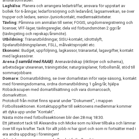
ansvarsområden:
Laghälsa:
Planera och arrangera ledarträffar, ansvara för uppstart av
bollek för 6-åringar, ledarförsörjning och ledarvård, lagsamverkan, se över
trupper och ledare, senior-/juniorkontakt, medlemsaktiviteter.
Tävling:
Påminna om anmälan till serier, FOGIS, ungdomsregistrering och
licenser, VFF-läger, tävlingsregler, dela vid förbundsmöten 2 ggr/år
(tävlingsting och repskap/årsmöte).
Utbildning:
Tränarutbildningar, SISU-kontakt, idrottslyft,
Spelarutbildningsplanen, FSLL, målvaktsprojekt etc.
Ekonomi:
Budget, uppföljning, lagkassor, tränaravtal, lagavgifter, kontakt
med lagkassörer.
Arena
(i samråd med RAAB)
:
Arenavärdskap (riktlinjer och schema),
arbetsdagar utearenan, träningstider, naturgräsplaner, fotbollsmål, stöd till
sommarjobbare.
Domare:
Domarutbildning, se över domarlistan inför varje säsong, kontakt
med föreningsdomarna, ordna domarutbildning 1 gång/år, hjälpa
Röbäckscupen med domartillsättning och vara domarcoach,
domarkvitton.
Protokoll från mötet finns sparat under ”Dokument", i mappen
Fotbollssektionen. Kontaktuppgifter till sektionens medlemmar kommer
att dyka upp under ”Kontakt”.
Nästa möte med fotbollssektionen blir den 28 maj 18:30.
Ett jättestort tack till Alexandra och Micke som nu kliver tillbaka och lämnar
över till nya krafter. Tack för allt jobb ni har gjort och som ni fortsätter med i
era andra uppdrag i föreningen!