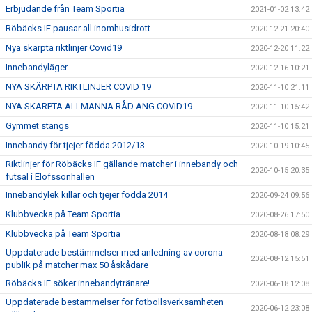
Erbjudande från Team Sportia
2021-01-02 13:42
Röbäcks IF pausar all inomhusidrott
2020-12-21 20:40
Nya skärpta riktlinjer Covid19
2020-12-20 11:22
Innebandyläger
2020-12-16 10:21
NYA SKÄRPTA RIKTLINJER COVID 19
2020-11-10 21:11
NYA SKÄRPTA ALLMÄNNA RÅD ANG COVID19
2020-11-10 15:42
Gymmet stängs
2020-11-10 15:21
Innebandy för tjejer födda 2012/13
2020-10-19 10:45
Riktlinjer för Röbäcks IF gällande matcher i innebandy och
2020-10-15 20:35
futsal i Elofssonhallen
Innebandylek killar och tjejer födda 2014
2020-09-24 09:56
Klubbvecka på Team Sportia
2020-08-26 17:50
Klubbvecka på Team Sportia
2020-08-18 08:29
Uppdaterade bestämmelser med anledning av corona -
2020-08-12 15:51
publik på matcher max 50 åskådare
Röbäcks IF söker innebandytränare!
2020-06-18 12:08
Uppdaterade bestämmelser för fotbollsverksamheten
2020-06-12 23:08