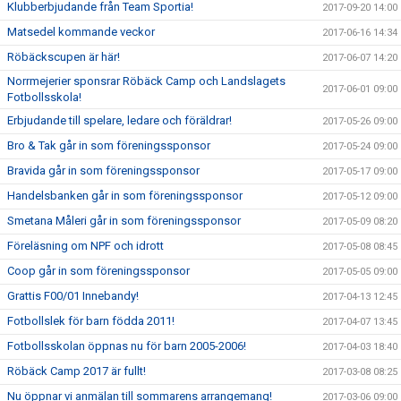
Klubberbjudande från Team Sportia!
2017-09-20 14:00
Matsedel kommande veckor
2017-06-16 14:34
Röbäckscupen är här!
2017-06-07 14:20
Norrmejerier sponsrar Röbäck Camp och Landslagets
2017-06-01 09:00
Fotbollsskola!
Erbjudande till spelare, ledare och föräldrar!
2017-05-26 09:00
Bro & Tak går in som föreningssponsor
2017-05-24 09:00
Bravida går in som föreningssponsor
2017-05-17 09:00
Handelsbanken går in som föreningssponsor
2017-05-12 09:00
Smetana Måleri går in som föreningssponsor
2017-05-09 08:20
Föreläsning om NPF och idrott
2017-05-08 08:45
Coop går in som föreningssponsor
2017-05-05 09:00
Grattis F00/01 Innebandy!
2017-04-13 12:45
Fotbollslek för barn födda 2011!
2017-04-07 13:45
Fotbollsskolan öppnas nu för barn 2005-2006!
2017-04-03 18:40
Röbäck Camp 2017 är fullt!
2017-03-08 08:25
Nu öppnar vi anmälan till sommarens arrangemang!
2017-03-06 09:00