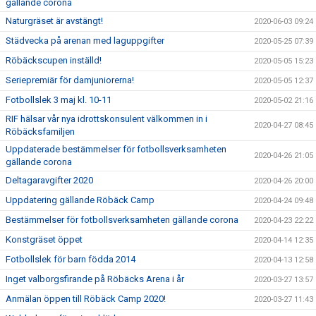
gällande corona
Naturgräset är avstängt!
2020-06-03 09:24
Städvecka på arenan med laguppgifter
2020-05-25 07:39
Röbäckscupen inställd!
2020-05-05 15:23
Seriepremiär för damjuniorerna!
2020-05-05 12:37
Fotbollslek 3 maj kl. 10-11
2020-05-02 21:16
RIF hälsar vår nya idrottskonsulent välkommen in i
2020-04-27 08:45
Röbäcksfamiljen
Uppdaterade bestämmelser för fotbollsverksamheten
2020-04-26 21:05
gällande corona
Deltagaravgifter 2020
2020-04-26 20:00
Uppdatering gällande Röbäck Camp
2020-04-24 09:48
Bestämmelser för fotbollsverksamheten gällande corona
2020-04-23 22:22
Konstgräset öppet
2020-04-14 12:35
Fotbollslek för barn födda 2014
2020-04-13 12:58
Inget valborgsfirande på Röbäcks Arena i år
2020-03-27 13:57
Anmälan öppen till Röbäck Camp 2020!
2020-03-27 11:43