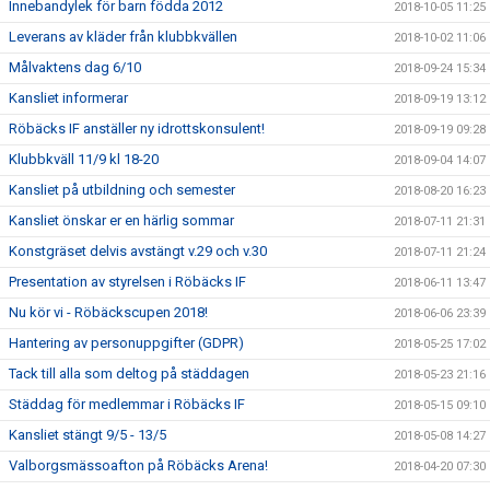
Innebandylek för barn födda 2012
2018-10-05 11:25
Leverans av kläder från klubbkvällen
2018-10-02 11:06
Målvaktens dag 6/10
2018-09-24 15:34
Kansliet informerar
2018-09-19 13:12
Röbäcks IF anställer ny idrottskonsulent!
2018-09-19 09:28
Klubbkväll 11/9 kl 18-20
2018-09-04 14:07
Kansliet på utbildning och semester
2018-08-20 16:23
Kansliet önskar er en härlig sommar
2018-07-11 21:31
Konstgräset delvis avstängt v.29 och v.30
2018-07-11 21:24
Presentation av styrelsen i Röbäcks IF
2018-06-11 13:47
Nu kör vi - Röbäckscupen 2018!
2018-06-06 23:39
Hantering av personuppgifter (GDPR)
2018-05-25 17:02
Tack till alla som deltog på städdagen
2018-05-23 21:16
Städdag för medlemmar i Röbäcks IF
2018-05-15 09:10
Kansliet stängt 9/5 - 13/5
2018-05-08 14:27
Valborgsmässoafton på Röbäcks Arena!
2018-04-20 07:30