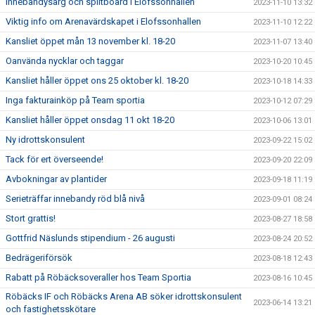
Innebandysarg och splitboard i Elofssonhallen
2023-11-10 13:32
Viktig info om Arenavärdskapet i Elofssonhallen
2023-11-10 12:22
Kansliet öppet mån 13 november kl. 18-20
2023-11-07 13:40
Oanvända nycklar och taggar
2023-10-20 10:45
Kansliet håller öppet ons 25 oktober kl. 18-20
2023-10-18 14:33
Inga fakturainköp på Team sportia
2023-10-12 07:29
Kansliet håller öppet onsdag 11 okt 18-20
2023-10-06 13:01
Ny idrottskonsulent
2023-09-22 15:02
Tack för ert överseende!
2023-09-20 22:09
Avbokningar av plantider
2023-09-18 11:19
Serieträffar innebandy röd blå nivå
2023-09-01 08:24
Stort grattis!
2023-08-27 18:58
Gottfrid Näslunds stipendium - 26 augusti
2023-08-24 20:52
Bedrägeriförsök
2023-08-18 12:43
Rabatt på Röbäcksoveraller hos Team Sportia
2023-08-16 10:45
Röbäcks IF och Röbäcks Arena AB söker idrottskonsulent
2023-06-14 13:21
och fastighetsskötare