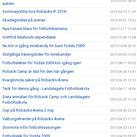
2016-03-02 08:00
autism
Sommarjobba hos Röbäcks IF 2016!
2016-02-10 11:09
Skadegörelse på arenan
2016-02-01 12:52
Nya tränare klara för fotbollsherrarna
2015-12-17 13:54
Gottfrid Näslunds stipendiater
2015-10-30 13:08
Nu kör vi igång innebandy för barn födda 2009
2015-10-08 09:16
Slutgiltiga träningstider för innebandyn
2015-09-03 10:03
Fotbollsleken för födda 2009 kör igång igen!
2015-08-11 09:02
Röbäck Camp är slut för den här gången
2015-06-26 16:47
Kvarglömda saker på Röbäcks Arena
2015-06-23 10:10
Tack för denna gång - Landslagets Fotbollsskola
2015-06-17 18:06
Sista anmälan för Röbäck Camp och Landslagets
2015-05-25 17:10
Fotbollsskola
Cup på Röbäcks Arena 2 maj
2015-04-30 22:29
Valborgsfirande på Röbäcks Arena
2015-04-23 11:21
Stormöte inför fotbollssäsongen
2015-04-20 13:11
Fotbollslek för födda 2009
2015-04-20 09:07