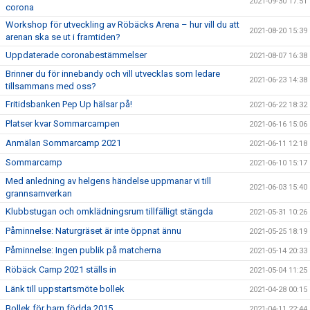
2021-09-30 17:51
corona
Workshop för utveckling av Röbäcks Arena – hur vill du att
2021-08-20 15:39
arenan ska se ut i framtiden?
Uppdaterade coronabestämmelser
2021-08-07 16:38
Brinner du för innebandy och vill utvecklas som ledare
2021-06-23 14:38
tillsammans med oss?
Fritidsbanken Pep Up hälsar på!
2021-06-22 18:32
Platser kvar Sommarcampen
2021-06-16 15:06
Anmälan Sommarcamp 2021
2021-06-11 12:18
Sommarcamp
2021-06-10 15:17
Med anledning av helgens händelse uppmanar vi till
2021-06-03 15:40
grannsamverkan
Klubbstugan och omklädningsrum tillfälligt stängda
2021-05-31 10:26
Påminnelse: Naturgräset är inte öppnat ännu
2021-05-25 18:19
Påminnelse: Ingen publik på matcherna
2021-05-14 20:33
Röbäck Camp 2021 ställs in
2021-05-04 11:25
Länk till uppstartsmöte bollek
2021-04-28 00:15
Bollek för barn födda 2015
2021-04-11 22:44