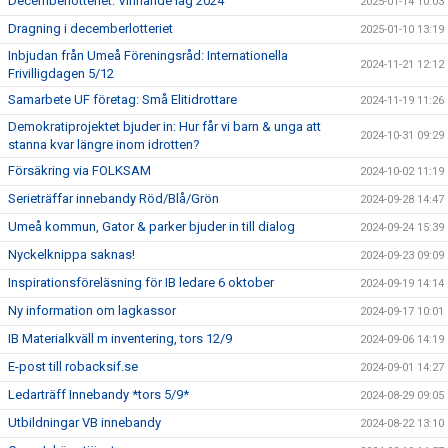
Decemberlotteriet: Vinnande lag 2024
2025-01-14 10:03
Dragning i decemberlotteriet
2025-01-10 13:19
Inbjudan från Umeå Föreningsråd: Internationella
2024-11-21 12:12
Frivilligdagen 5/12
Samarbete UF företag: Små Elitidrottare
2024-11-19 11:26
Demokratiprojektet bjuder in: Hur får vi barn & unga att
2024-10-31 09:29
stanna kvar längre inom idrotten?
Försäkring via FOLKSAM
2024-10-02 11:19
Serieträffar innebandy Röd/Blå/Grön
2024-09-28 14:47
Umeå kommun, Gator & parker bjuder in till dialog
2024-09-24 15:39
Nyckelknippa saknas!
2024-09-23 09:09
Inspirationsföreläsning för IB ledare 6 oktober
2024-09-19 14:14
Ny information om lagkassor
2024-09-17 10:01
IB Materialkväll m inventering, tors 12/9
2024-09-06 14:19
E-post till robacksif.se
2024-09-01 14:27
Ledarträff Innebandy *tors 5/9*
2024-08-29 09:05
Utbildningar VB innebandy
2024-08-22 13:10