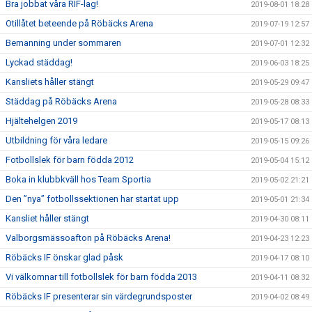
Bra jobbat våra RIF-lag!
2019-08-01 18:28
Otillåtet beteende på Röbäcks Arena
2019-07-19 12:57
Bemanning under sommaren
2019-07-01 12:32
Lyckad städdag!
2019-06-03 18:25
Kansliets håller stängt
2019-05-29 09:47
Städdag på Röbäcks Arena
2019-05-28 08:33
Hjältehelgen 2019
2019-05-17 08:13
Utbildning för våra ledare
2019-05-15 09:26
Fotbollslek för barn födda 2012
2019-05-04 15:12
Boka in klubbkväll hos Team Sportia
2019-05-02 21:21
Den ”nya” fotbollssektionen har startat upp
2019-05-01 21:34
Kansliet håller stängt
2019-04-30 08:11
Valborgsmässoafton på Röbäcks Arena!
2019-04-23 12:23
Röbäcks IF önskar glad påsk
2019-04-17 08:10
Vi välkomnar till fotbollslek för barn födda 2013
2019-04-11 08:32
Röbäcks IF presenterar sin värdegrundsposter
2019-04-02 08:49