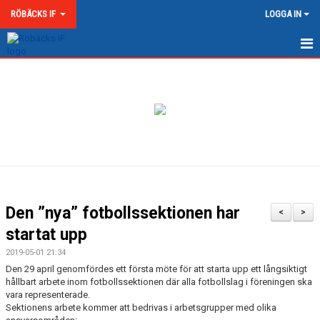
RÖBÄCKS IF
LOGGA IN
HEM
NYHETER
OM RÖBÄCKS IF
KONTAKT
DOKUMENT
Den ”nya” fotbollssektionen har
<
>
MATCHER
startat upp
2019-05-01 21:34
MEDLEMSKAP & AVGIFTER
Den 29 april genomfördes ett första möte för att starta upp ett långsiktigt
hållbart arbete inom fotbollssektionen där alla fotbollslag i föreningen ska
RÖBÄCKS ARENA
vara representerade.
Sektionens arbete kommer att bedrivas i arbetsgrupper med olika