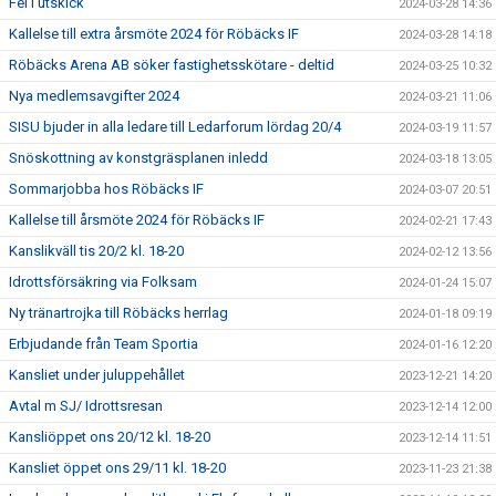
Fel i utskick
2024-03-28 14:36
Kallelse till extra årsmöte 2024 för Röbäcks IF
2024-03-28 14:18
Röbäcks Arena AB söker fastighetsskötare - deltid
2024-03-25 10:32
Nya medlemsavgifter 2024
2024-03-21 11:06
SISU bjuder in alla ledare till Ledarforum lördag 20/4
2024-03-19 11:57
Snöskottning av konstgräsplanen inledd
2024-03-18 13:05
Sommarjobba hos Röbäcks IF
2024-03-07 20:51
Kallelse till årsmöte 2024 för Röbäcks IF
2024-02-21 17:43
Kanslikväll tis 20/2 kl. 18-20
2024-02-12 13:56
Idrottsförsäkring via Folksam
2024-01-24 15:07
Ny tränartrojka till Röbäcks herrlag
2024-01-18 09:19
Erbjudande från Team Sportia
2024-01-16 12:20
Kansliet under juluppehållet
2023-12-21 14:20
Avtal m SJ/ Idrottsresan
2023-12-14 12:00
Kansliöppet ons 20/12 kl. 18-20
2023-12-14 11:51
Kansliet öppet ons 29/11 kl. 18-20
2023-11-23 21:38