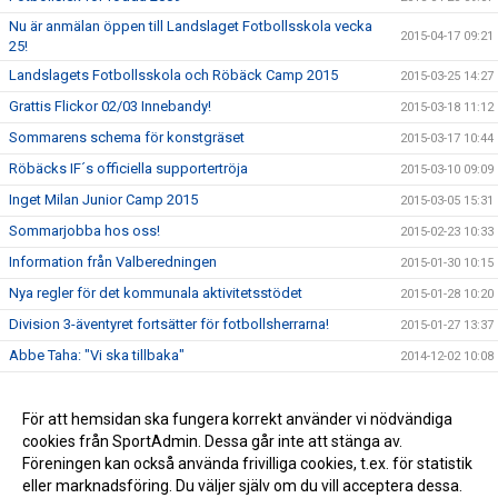
Nu är anmälan öppen till Landslaget Fotbollsskola vecka
2015-04-17 09:21
25!
Landslagets Fotbollsskola och Röbäck Camp 2015
2015-03-25 14:27
Grattis Flickor 02/03 Innebandy!
2015-03-18 11:12
Sommarens schema för konstgräset
2015-03-17 10:44
Röbäcks IF´s officiella supportertröja
2015-03-10 09:09
Inget Milan Junior Camp 2015
2015-03-05 15:31
Sommarjobba hos oss!
2015-02-23 10:33
Information från Valberedningen
2015-01-30 10:15
Nya regler för det kommunala aktivitetsstödet
2015-01-28 10:20
Division 3-äventyret fortsätter för fotbollsherrarna!
2015-01-27 13:37
Abbe Taha: "Vi ska tillbaka"
2014-12-02 10:08
Vinn en lagaktivitet för avslutning/uppstart!
2014-11-20 10:30
Röbäcks IF fick pengar från Svenska Spel
För att hemsidan ska fungera korrekt använder vi nödvändiga
2013-12-12 14:27
cookies från SportAdmin. Dessa går inte att stänga av.
Röbäck tillbaka i trean efter 30 år
2013-12-12 14:24
Föreningen kan också använda frivilliga cookies, t.ex. för statistik
eller marknadsföring. Du väljer själv om du vill acceptera dessa.