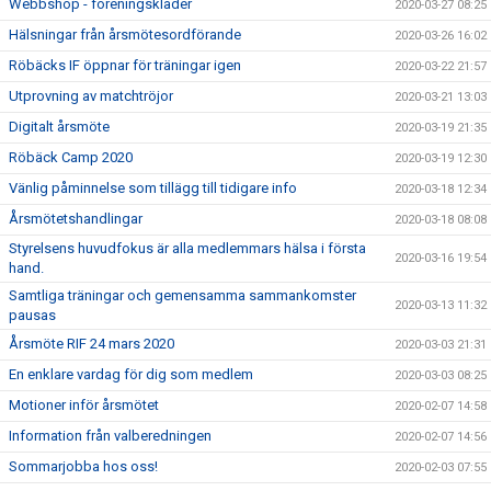
Webbshop - föreningskläder
2020-03-27 08:25
Hälsningar från årsmötesordförande
2020-03-26 16:02
Röbäcks IF öppnar för träningar igen
2020-03-22 21:57
Utprovning av matchtröjor
2020-03-21 13:03
Digitalt årsmöte
2020-03-19 21:35
Röbäck Camp 2020
2020-03-19 12:30
Vänlig påminnelse som tillägg till tidigare info
2020-03-18 12:34
Årsmötetshandlingar
2020-03-18 08:08
Styrelsens huvudfokus är alla medlemmars hälsa i första
2020-03-16 19:54
hand.
Samtliga träningar och gemensamma sammankomster
2020-03-13 11:32
pausas
Årsmöte RIF 24 mars 2020
2020-03-03 21:31
En enklare vardag för dig som medlem
2020-03-03 08:25
Motioner inför årsmötet
2020-02-07 14:58
Information från valberedningen
2020-02-07 14:56
Sommarjobba hos oss!
2020-02-03 07:55