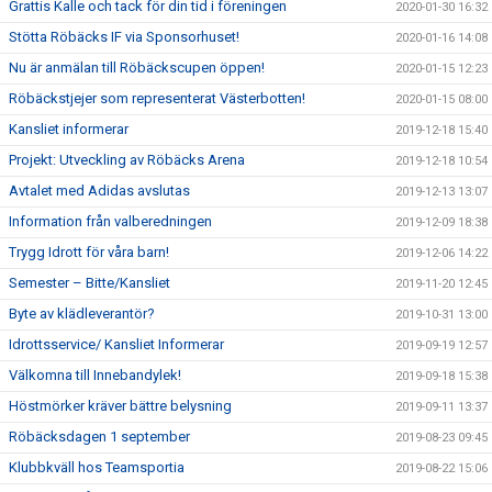
Grattis Kalle och tack för din tid i föreningen
2020-01-30 16:32
Stötta Röbäcks IF via Sponsorhuset!
2020-01-16 14:08
Nu är anmälan till Röbäckscupen öppen!
2020-01-15 12:23
Röbäckstjejer som representerat Västerbotten!
2020-01-15 08:00
Kansliet informerar
2019-12-18 15:40
Projekt: Utveckling av Röbäcks Arena
2019-12-18 10:54
Avtalet med Adidas avslutas
2019-12-13 13:07
Information från valberedningen
2019-12-09 18:38
Trygg Idrott för våra barn!
2019-12-06 14:22
Semester – Bitte/Kansliet
2019-11-20 12:45
Byte av klädleverantör?
2019-10-31 13:00
Idrottsservice/ Kansliet Informerar
2019-09-19 12:57
Välkomna till Innebandylek!
2019-09-18 15:38
Höstmörker kräver bättre belysning
2019-09-11 13:37
Röbäcksdagen 1 september
2019-08-23 09:45
Klubbkväll hos Teamsportia
2019-08-22 15:06