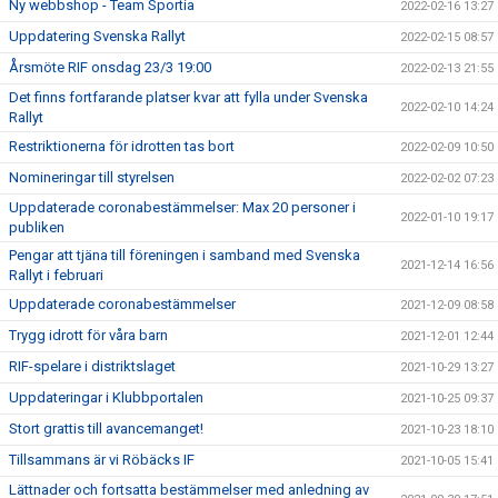
Ny webbshop - Team Sportia
2022-02-16 13:27
Uppdatering Svenska Rallyt
2022-02-15 08:57
Årsmöte RIF onsdag 23/3 19:00
2022-02-13 21:55
Det finns fortfarande platser kvar att fylla under Svenska
2022-02-10 14:24
Rallyt
Restriktionerna för idrotten tas bort
2022-02-09 10:50
Nomineringar till styrelsen
2022-02-02 07:23
Uppdaterade coronabestämmelser: Max 20 personer i
2022-01-10 19:17
publiken
Pengar att tjäna till föreningen i samband med Svenska
2021-12-14 16:56
Rallyt i februari
Uppdaterade coronabestämmelser
2021-12-09 08:58
Trygg idrott för våra barn
2021-12-01 12:44
RIF-spelare i distriktslaget
2021-10-29 13:27
Uppdateringar i Klubbportalen
2021-10-25 09:37
Stort grattis till avancemanget!
2021-10-23 18:10
Tillsammans är vi Röbäcks IF
2021-10-05 15:41
Lättnader och fortsatta bestämmelser med anledning av