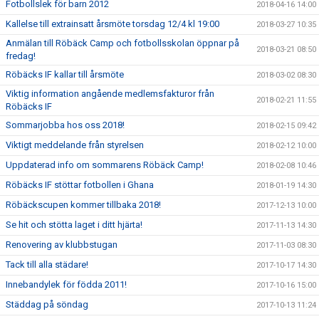
Fotbollslek för barn 2012
2018-04-16 14:00
Kallelse till extrainsatt årsmöte torsdag 12/4 kl 19:00
2018-03-27 10:35
Anmälan till Röbäck Camp och fotbollsskolan öppnar på
2018-03-21 08:50
fredag!
Röbäcks IF kallar till årsmöte
2018-03-02 08:30
Viktig information angående medlemsfakturor från
2018-02-21 11:55
Röbäcks IF
Sommarjobba hos oss 2018!
2018-02-15 09:42
Viktigt meddelande från styrelsen
2018-02-12 10:00
Uppdaterad info om sommarens Röbäck Camp!
2018-02-08 10:46
Röbäcks IF stöttar fotbollen i Ghana
2018-01-19 14:30
Röbäckscupen kommer tillbaka 2018!
2017-12-13 10:00
Se hit och stötta laget i ditt hjärta!
2017-11-13 14:30
Renovering av klubbstugan
2017-11-03 08:30
Tack till alla städare!
2017-10-17 14:30
Innebandylek för födda 2011!
2017-10-16 15:00
Städdag på söndag
2017-10-13 11:24