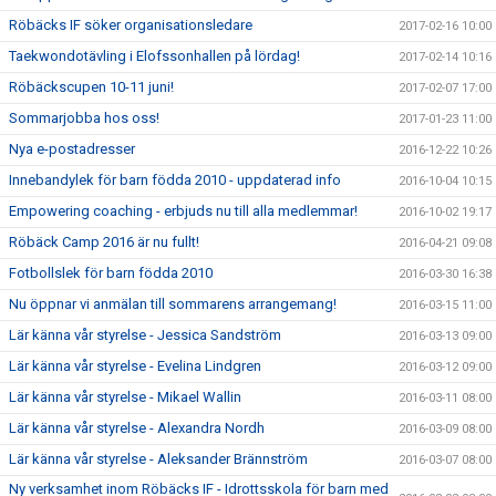
Röbäcks IF söker organisationsledare
2017-02-16 10:00
Taekwondotävling i Elofssonhallen på lördag!
2017-02-14 10:16
Röbäckscupen 10-11 juni!
2017-02-07 17:00
Sommarjobba hos oss!
2017-01-23 11:00
Nya e-postadresser
2016-12-22 10:26
Innebandylek för barn födda 2010 - uppdaterad info
2016-10-04 10:15
Empowering coaching - erbjuds nu till alla medlemmar!
2016-10-02 19:17
Röbäck Camp 2016 är nu fullt!
2016-04-21 09:08
Fotbollslek för barn födda 2010
2016-03-30 16:38
Nu öppnar vi anmälan till sommarens arrangemang!
2016-03-15 11:00
Lär känna vår styrelse - Jessica Sandström
2016-03-13 09:00
Lär känna vår styrelse - Evelina Lindgren
2016-03-12 09:00
Lär känna vår styrelse - Mikael Wallin
2016-03-11 08:00
Lär känna vår styrelse - Alexandra Nordh
2016-03-09 08:00
Lär känna vår styrelse - Aleksander Brännström
2016-03-07 08:00
Ny verksamhet inom Röbäcks IF - Idrottsskola för barn med