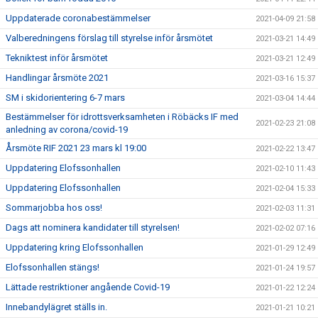
Uppdaterade coronabestämmelser
2021-04-09 21:58
Valberedningens förslag till styrelse inför årsmötet
2021-03-21 14:49
Tekniktest inför årsmötet
2021-03-21 12:49
Handlingar årsmöte 2021
2021-03-16 15:37
SM i skidorientering 6-7 mars
2021-03-04 14:44
Bestämmelser för idrottsverksamheten i Röbäcks IF med
2021-02-23 21:08
anledning av corona/covid-19
Årsmöte RIF 2021 23 mars kl 19:00
2021-02-22 13:47
Uppdatering Elofssonhallen
2021-02-10 11:43
Uppdatering Elofssonhallen
2021-02-04 15:33
Sommarjobba hos oss!
2021-02-03 11:31
Dags att nominera kandidater till styrelsen!
2021-02-02 07:16
Uppdatering kring Elofssonhallen
2021-01-29 12:49
Elofssonhallen stängs!
2021-01-24 19:57
Lättade restriktioner angående Covid-19
2021-01-22 12:24
Innebandylägret ställs in.
2021-01-21 10:21