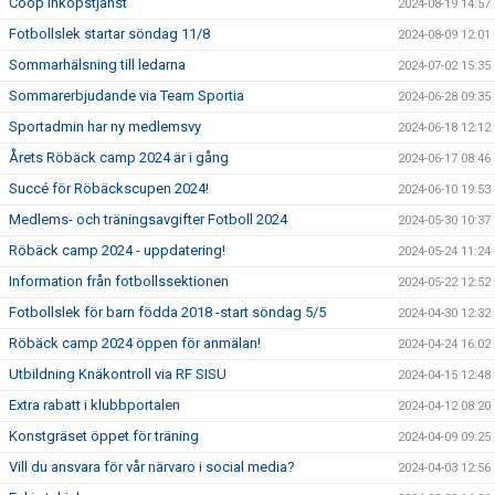
Coop Inköpstjänst
2024-08-19 14:57
Fotbollslek startar söndag 11/8
2024-08-09 12:01
Sommarhälsning till ledarna
2024-07-02 15:35
Sommarerbjudande via Team Sportia
2024-06-28 09:35
Sportadmin har ny medlemsvy
2024-06-18 12:12
Årets Röbäck camp 2024 är i gång
2024-06-17 08:46
Succé för Röbäckscupen 2024!
2024-06-10 19:53
Medlems- och träningsavgifter Fotboll 2024
2024-05-30 10:37
Röbäck camp 2024 - uppdatering!
2024-05-24 11:24
Information från fotbollssektionen
2024-05-22 12:52
Fotbollslek för barn födda 2018 -start söndag 5/5
2024-04-30 12:32
Röbäck camp 2024 öppen för anmälan!
2024-04-24 16:02
Utbildning Knäkontroll via RF SISU
2024-04-15 12:48
Extra rabatt i klubbportalen
2024-04-12 08:20
Konstgräset öppet för träning
2024-04-09 09:25
Vill du ansvara för vår närvaro i social media?
2024-04-03 12:56