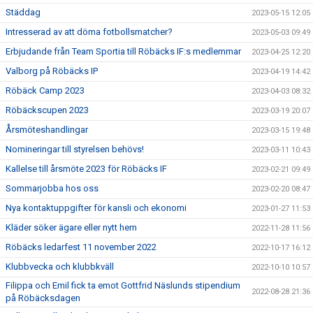
Städdag
2023-05-15 12:05
Intresserad av att döma fotbollsmatcher?
2023-05-03 09:49
Erbjudande från Team Sportia till Röbäcks IF:s medlemmar
2023-04-25 12:20
Valborg på Röbäcks IP
2023-04-19 14:42
Röbäck Camp 2023
2023-04-03 08:32
Röbäckscupen 2023
2023-03-19 20:07
Årsmöteshandlingar
2023-03-15 19:48
Nomineringar till styrelsen behövs!
2023-03-11 10:43
Kallelse till årsmöte 2023 för Röbäcks IF
2023-02-21 09:49
Sommarjobba hos oss
2023-02-20 08:47
Nya kontaktuppgifter för kansli och ekonomi
2023-01-27 11:53
Kläder söker ägare eller nytt hem
2022-11-28 11:56
Röbäcks ledarfest 11 november 2022
2022-10-17 16:12
Klubbvecka och klubbkväll
2022-10-10 10:57
Filippa och Emil fick ta emot Gottfrid Näslunds stipendium
2022-08-28 21:36
på Röbäcksdagen