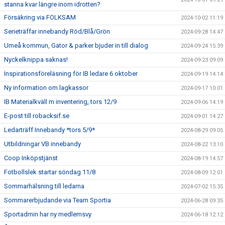
stanna kvar längre inom idrotten?
Försäkring via FOLKSAM
2024-10-02 11:19
Serieträffar innebandy Röd/Blå/Grön
2024-09-28 14:47
Umeå kommun, Gator & parker bjuder in till dialog
2024-09-24 15:39
Nyckelknippa saknas!
2024-09-23 09:09
Inspirationsföreläsning för IB ledare 6 oktober
2024-09-19 14:14
Ny information om lagkassor
2024-09-17 10:01
IB Materialkväll m inventering, tors 12/9
2024-09-06 14:19
E-post till robacksif.se
2024-09-01 14:27
Ledarträff Innebandy *tors 5/9*
2024-08-29 09:05
Utbildningar VB innebandy
2024-08-22 13:10
Coop Inköpstjänst
2024-08-19 14:57
Fotbollslek startar söndag 11/8
2024-08-09 12:01
Sommarhälsning till ledarna
2024-07-02 15:35
Sommarerbjudande via Team Sportia
2024-06-28 09:35
Sportadmin har ny medlemsvy
2024-06-18 12:12