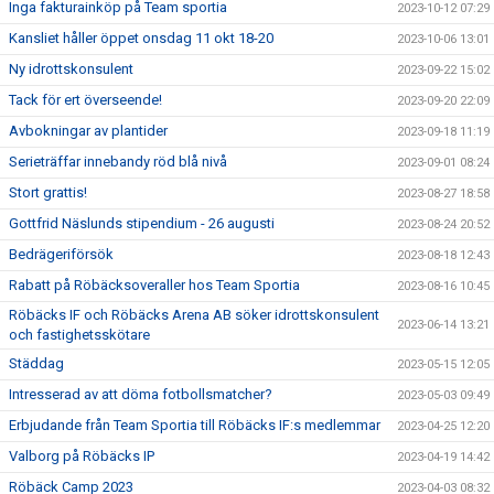
Inga fakturainköp på Team sportia
2023-10-12 07:29
Kansliet håller öppet onsdag 11 okt 18-20
2023-10-06 13:01
Ny idrottskonsulent
2023-09-22 15:02
Tack för ert överseende!
2023-09-20 22:09
Avbokningar av plantider
2023-09-18 11:19
Serieträffar innebandy röd blå nivå
2023-09-01 08:24
Stort grattis!
2023-08-27 18:58
Gottfrid Näslunds stipendium - 26 augusti
2023-08-24 20:52
Bedrägeriförsök
2023-08-18 12:43
Rabatt på Röbäcksoveraller hos Team Sportia
2023-08-16 10:45
Röbäcks IF och Röbäcks Arena AB söker idrottskonsulent
2023-06-14 13:21
och fastighetsskötare
Städdag
2023-05-15 12:05
Intresserad av att döma fotbollsmatcher?
2023-05-03 09:49
Erbjudande från Team Sportia till Röbäcks IF:s medlemmar
2023-04-25 12:20
Valborg på Röbäcks IP
2023-04-19 14:42
Röbäck Camp 2023
2023-04-03 08:32