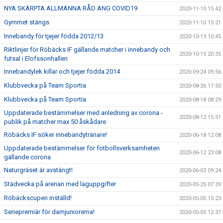
NYA SKÄRPTA ALLMÄNNA RÅD ANG COVID19
2020-11-10 15:42
Gymmet stängs
2020-11-10 15:21
Innebandy för tjejer födda 2012/13
2020-10-19 10:45
Riktlinjer för Röbäcks IF gällande matcher i innebandy och
2020-10-15 20:35
futsal i Elofssonhallen
Innebandylek killar och tjejer födda 2014
2020-09-24 09:56
Klubbvecka på Team Sportia
2020-08-26 17:50
Klubbvecka på Team Sportia
2020-08-18 08:29
Uppdaterade bestämmelser med anledning av corona -
2020-08-12 15:51
publik på matcher max 50 åskådare
Röbäcks IF söker innebandytränare!
2020-06-18 12:08
Uppdaterade bestämmelser för fotbollsverksamheten
2020-06-12 23:08
gällande corona
Naturgräset är avstängt!
2020-06-03 09:24
Städvecka på arenan med laguppgifter
2020-05-25 07:39
Röbäckscupen inställd!
2020-05-05 15:23
Seriepremiär för damjuniorerna!
2020-05-05 12:37