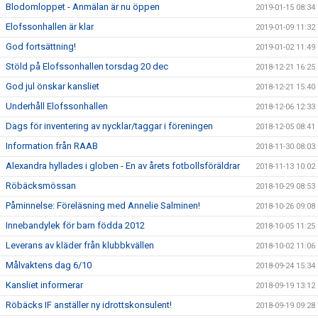
Blodomloppet - Anmälan är nu öppen
2019-01-15 08:34
Elofssonhallen är klar
2019-01-09 11:32
God fortsättning!
2019-01-02 11:49
Stöld på Elofssonhallen torsdag 20 dec
2018-12-21 16:25
God jul önskar kansliet
2018-12-21 15:40
Underhåll Elofssonhallen
2018-12-06 12:33
Dags för inventering av nycklar/taggar i föreningen
2018-12-05 08:41
Information från RAAB
2018-11-30 08:03
Alexandra hyllades i globen - En av årets fotbollsföräldrar
2018-11-13 10:02
Röbäcksmössan
2018-10-29 08:53
Påminnelse: Föreläsning med Annelie Salminen!
2018-10-26 09:08
Innebandylek för barn födda 2012
2018-10-05 11:25
Leverans av kläder från klubbkvällen
2018-10-02 11:06
Målvaktens dag 6/10
2018-09-24 15:34
Kansliet informerar
2018-09-19 13:12
Röbäcks IF anställer ny idrottskonsulent!
2018-09-19 09:28