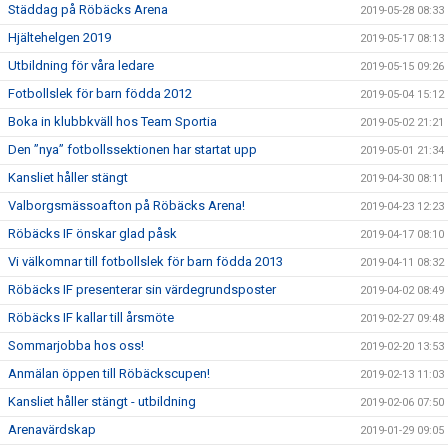
Städdag på Röbäcks Arena
2019-05-28 08:33
Hjältehelgen 2019
2019-05-17 08:13
Utbildning för våra ledare
2019-05-15 09:26
Fotbollslek för barn födda 2012
2019-05-04 15:12
Boka in klubbkväll hos Team Sportia
2019-05-02 21:21
Den ”nya” fotbollssektionen har startat upp
2019-05-01 21:34
Kansliet håller stängt
2019-04-30 08:11
Valborgsmässoafton på Röbäcks Arena!
2019-04-23 12:23
Röbäcks IF önskar glad påsk
2019-04-17 08:10
Vi välkomnar till fotbollslek för barn födda 2013
2019-04-11 08:32
Röbäcks IF presenterar sin värdegrundsposter
2019-04-02 08:49
Röbäcks IF kallar till årsmöte
2019-02-27 09:48
Sommarjobba hos oss!
2019-02-20 13:53
Anmälan öppen till Röbäckscupen!
2019-02-13 11:03
Kansliet håller stängt - utbildning
2019-02-06 07:50
Arenavärdskap
2019-01-29 09:05