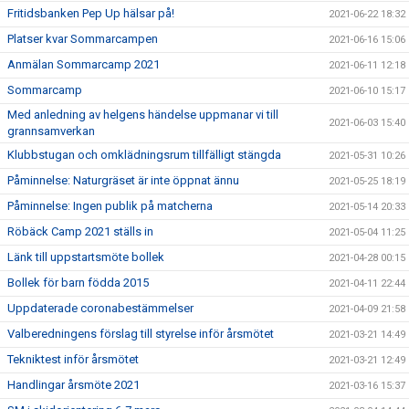
Fritidsbanken Pep Up hälsar på!
2021-06-22 18:32
Platser kvar Sommarcampen
2021-06-16 15:06
Anmälan Sommarcamp 2021
2021-06-11 12:18
Sommarcamp
2021-06-10 15:17
Med anledning av helgens händelse uppmanar vi till
2021-06-03 15:40
grannsamverkan
Klubbstugan och omklädningsrum tillfälligt stängda
2021-05-31 10:26
Påminnelse: Naturgräset är inte öppnat ännu
2021-05-25 18:19
Påminnelse: Ingen publik på matcherna
2021-05-14 20:33
Röbäck Camp 2021 ställs in
2021-05-04 11:25
Länk till uppstartsmöte bollek
2021-04-28 00:15
Bollek för barn födda 2015
2021-04-11 22:44
Uppdaterade coronabestämmelser
2021-04-09 21:58
Valberedningens förslag till styrelse inför årsmötet
2021-03-21 14:49
Tekniktest inför årsmötet
2021-03-21 12:49
Handlingar årsmöte 2021
2021-03-16 15:37