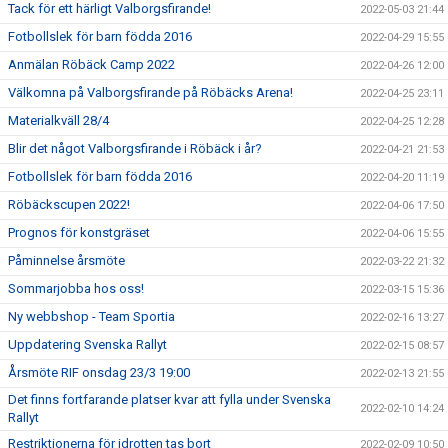
Tack för ett härligt Valborgsfirande!
2022-05-03 21:44
Fotbollslek för barn födda 2016
2022-04-29 15:55
Anmälan Röbäck Camp 2022
2022-04-26 12:00
Välkomna på Valborgsfirande på Röbäcks Arena!
2022-04-25 23:11
Materialkväll 28/4
2022-04-25 12:28
Blir det något Valborgsfirande i Röbäck i år?
2022-04-21 21:53
Fotbollslek för barn födda 2016
2022-04-20 11:19
Röbäckscupen 2022!
2022-04-06 17:50
Prognos för konstgräset
2022-04-06 15:55
Påminnelse årsmöte
2022-03-22 21:32
Sommarjobba hos oss!
2022-03-15 15:36
Ny webbshop - Team Sportia
2022-02-16 13:27
Uppdatering Svenska Rallyt
2022-02-15 08:57
Årsmöte RIF onsdag 23/3 19:00
2022-02-13 21:55
Det finns fortfarande platser kvar att fylla under Svenska
2022-02-10 14:24
Rallyt
Restriktionerna för idrotten tas bort
2022-02-09 10:50