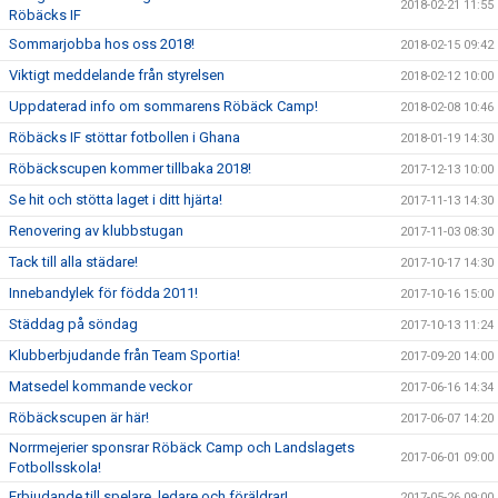
2018-02-21 11:55
Röbäcks IF
Sommarjobba hos oss 2018!
2018-02-15 09:42
Viktigt meddelande från styrelsen
2018-02-12 10:00
Uppdaterad info om sommarens Röbäck Camp!
2018-02-08 10:46
Röbäcks IF stöttar fotbollen i Ghana
2018-01-19 14:30
Röbäckscupen kommer tillbaka 2018!
2017-12-13 10:00
Se hit och stötta laget i ditt hjärta!
2017-11-13 14:30
Renovering av klubbstugan
2017-11-03 08:30
Tack till alla städare!
2017-10-17 14:30
Innebandylek för födda 2011!
2017-10-16 15:00
Städdag på söndag
2017-10-13 11:24
Klubberbjudande från Team Sportia!
2017-09-20 14:00
Matsedel kommande veckor
2017-06-16 14:34
Röbäckscupen är här!
2017-06-07 14:20
Norrmejerier sponsrar Röbäck Camp och Landslagets
2017-06-01 09:00
Fotbollsskola!
Erbjudande till spelare, ledare och föräldrar!
2017-05-26 09:00