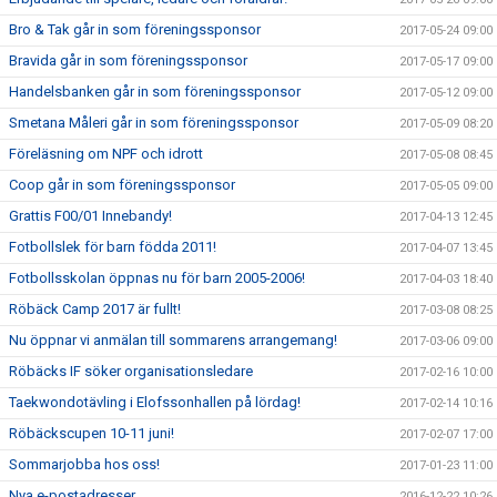
Bro & Tak går in som föreningssponsor
2017-05-24 09:00
Bravida går in som föreningssponsor
2017-05-17 09:00
Handelsbanken går in som föreningssponsor
2017-05-12 09:00
Smetana Måleri går in som föreningssponsor
2017-05-09 08:20
Föreläsning om NPF och idrott
2017-05-08 08:45
Coop går in som föreningssponsor
2017-05-05 09:00
Grattis F00/01 Innebandy!
2017-04-13 12:45
Fotbollslek för barn födda 2011!
2017-04-07 13:45
Fotbollsskolan öppnas nu för barn 2005-2006!
2017-04-03 18:40
Röbäck Camp 2017 är fullt!
2017-03-08 08:25
Nu öppnar vi anmälan till sommarens arrangemang!
2017-03-06 09:00
Röbäcks IF söker organisationsledare
2017-02-16 10:00
Taekwondotävling i Elofssonhallen på lördag!
2017-02-14 10:16
Röbäckscupen 10-11 juni!
2017-02-07 17:00
Sommarjobba hos oss!
2017-01-23 11:00
Nya e-postadresser
2016-12-22 10:26