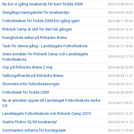
Nu kör vi igång innebandy för barn födda 2009
2015-10-08 09:16
Slutgiltiga träningstider för innebandyn
2015-09-03 10:03
Fotbollsleken för födda 2009 kör igång igen!
2015-08-11 09:02
Röbäck Camp är slut för den här gången
2015-06-26 16:47
Kvarglömda saker på Röbäcks Arena
2015-06-23 10:10
Tack för denna gång - Landslagets Fotbollsskola
2015-06-17 18:06
Sista anmälan för Röbäck Camp och Landslagets
2015-05-25 17:10
Fotbollsskola
Cup på Röbäcks Arena 2 maj
2015-04-30 22:29
Valborgsfirande på Röbäcks Arena
2015-04-23 11:21
Stormöte inför fotbollssäsongen
2015-04-20 13:11
Fotbollslek för födda 2009
2015-04-20 09:07
Nu är anmälan öppen till Landslaget Fotbollsskola vecka
2015-04-17 09:21
25!
Landslagets Fotbollsskola och Röbäck Camp 2015
2015-03-25 14:27
Grattis Flickor 02/03 Innebandy!
2015-03-18 11:12
Sommarens schema för konstgräset
2015-03-17 10:44