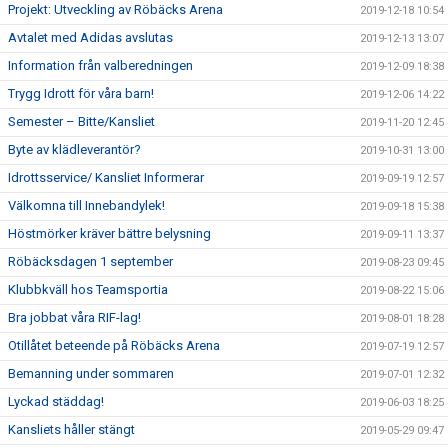
Projekt: Utveckling av Röbäcks Arena
2019-12-18 10:54
Avtalet med Adidas avslutas
2019-12-13 13:07
Information från valberedningen
2019-12-09 18:38
Trygg Idrott för våra barn!
2019-12-06 14:22
Semester – Bitte/Kansliet
2019-11-20 12:45
Byte av klädleverantör?
2019-10-31 13:00
Idrottsservice/ Kansliet Informerar
2019-09-19 12:57
Välkomna till Innebandylek!
2019-09-18 15:38
Höstmörker kräver bättre belysning
2019-09-11 13:37
Röbäcksdagen 1 september
2019-08-23 09:45
Klubbkväll hos Teamsportia
2019-08-22 15:06
Bra jobbat våra RIF-lag!
2019-08-01 18:28
Otillåtet beteende på Röbäcks Arena
2019-07-19 12:57
Bemanning under sommaren
2019-07-01 12:32
Lyckad städdag!
2019-06-03 18:25
Kansliets håller stängt
2019-05-29 09:47