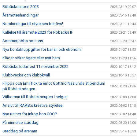
Röbäckscupen 2023
2023-03-19 20:07
Årsmöteshandlingar
2023-03-15 19:48
Nomineringar till styrelsen behövs!
2023-03-11 10:43
Kallelse till årsmöte 2023 för Röbäcks IF
2023-02-21 09:49
Sommarjobba hos oss
2023-02-20 08:47
Nya kontaktuppgifter för kansli och ekonomi
2023-01-27 11:53
Kläder söker ägare eller nytt hem
2022-11-28 11:56
Röbäcks ledarfest 11 november 2022
2022-10-17 16:12
Klubbvecka och klubbkväll
2022-10-10 10:57
Filippa och Emil fick ta emot Gottfrid Näslunds stipendium
2022-08-28 21:36
på Röbäcksdagen
Välkomna till Röbäckscupen i helgen!
2022-06-08 17:00
Anslut till RAAB:s kreativa styrelse
2022-06-02 15:15
Nya rutiner för inköp hos COOP
2022-06-02 14:48
Påminnelse städdag
2022-05-20 14:06
Städdag på arenan!
2022-05-14 13:33