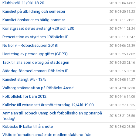
Klubbkväll 11/9 kl 18-20
2018-09-04 14:07
Kansliet på utbildning och semester
2018-08-20 16:23
Kansliet önskar er en härlig sommar
2018-07-11 21:31
Konstgräset delvis avstängt v.29 och v.30
2018-07-11 21:24
Presentation av styrelsen i Röbäcks IF
2018-06-11 13:47
Nu kör vi - Röbäckscupen 2018!
2018-06-06 23:39
Hantering av personuppgifter (GDPR)
2018-05-25 17:02
Tack till alla som deltog på städdagen
2018-05-23 21:16
Städdag för medlemmar i Röbäcks IF
2018-05-15 09:10
Kansliet stängt 9/5 - 13/5
2018-05-08 14:27
Valborgsmässoafton på Röbäcks Arena!
2018-04-20 07:30
Fotbollslek för barn 2012
2018-04-16 14:00
Kallelse till extrainsatt årsmöte torsdag 12/4 kl 19:00
2018-03-27 10:35
Anmälan till Röbäck Camp och fotbollsskolan öppnar på
2018-03-21 08:50
fredag!
Röbäcks IF kallar till årsmöte
2018-03-02 08:30
Viktig information angående medlemsfakturor från