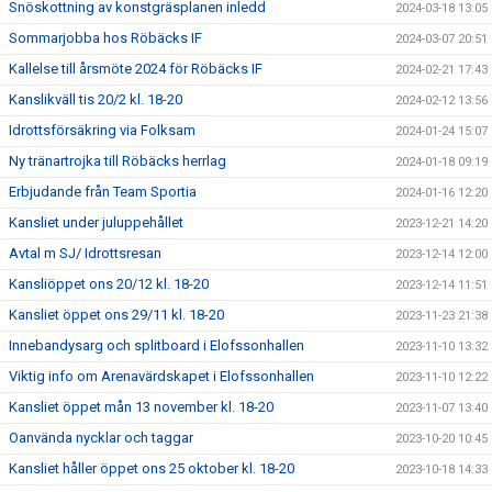
Snöskottning av konstgräsplanen inledd
2024-03-18 13:05
Sommarjobba hos Röbäcks IF
2024-03-07 20:51
Kallelse till årsmöte 2024 för Röbäcks IF
2024-02-21 17:43
Kanslikväll tis 20/2 kl. 18-20
2024-02-12 13:56
Idrottsförsäkring via Folksam
2024-01-24 15:07
Ny tränartrojka till Röbäcks herrlag
2024-01-18 09:19
Erbjudande från Team Sportia
2024-01-16 12:20
Kansliet under juluppehållet
2023-12-21 14:20
Avtal m SJ/ Idrottsresan
2023-12-14 12:00
Kansliöppet ons 20/12 kl. 18-20
2023-12-14 11:51
Kansliet öppet ons 29/11 kl. 18-20
2023-11-23 21:38
Innebandysarg och splitboard i Elofssonhallen
2023-11-10 13:32
Viktig info om Arenavärdskapet i Elofssonhallen
2023-11-10 12:22
Kansliet öppet mån 13 november kl. 18-20
2023-11-07 13:40
Oanvända nycklar och taggar
2023-10-20 10:45
Kansliet håller öppet ons 25 oktober kl. 18-20
2023-10-18 14:33