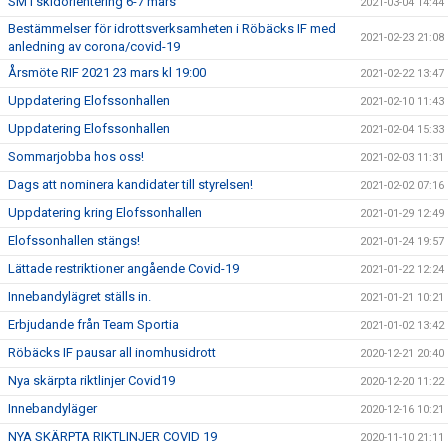
SM i skidorientering 6-7 mars
2021-03-04 14:44
Bestämmelser för idrottsverksamheten i Röbäcks IF med
2021-02-23 21:08
anledning av corona/covid-19
Årsmöte RIF 2021 23 mars kl 19:00
2021-02-22 13:47
Uppdatering Elofssonhallen
2021-02-10 11:43
Uppdatering Elofssonhallen
2021-02-04 15:33
Sommarjobba hos oss!
2021-02-03 11:31
Dags att nominera kandidater till styrelsen!
2021-02-02 07:16
Uppdatering kring Elofssonhallen
2021-01-29 12:49
Elofssonhallen stängs!
2021-01-24 19:57
Lättade restriktioner angående Covid-19
2021-01-22 12:24
Innebandylägret ställs in.
2021-01-21 10:21
Erbjudande från Team Sportia
2021-01-02 13:42
Röbäcks IF pausar all inomhusidrott
2020-12-21 20:40
Nya skärpta riktlinjer Covid19
2020-12-20 11:22
Innebandyläger
2020-12-16 10:21
NYA SKÄRPTA RIKTLINJER COVID 19
2020-11-10 21:11