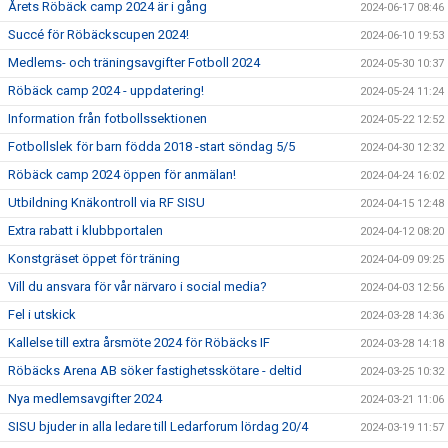
Årets Röbäck camp 2024 är i gång
2024-06-17 08:46
Succé för Röbäckscupen 2024!
2024-06-10 19:53
Medlems- och träningsavgifter Fotboll 2024
2024-05-30 10:37
Röbäck camp 2024 - uppdatering!
2024-05-24 11:24
Information från fotbollssektionen
2024-05-22 12:52
Fotbollslek för barn födda 2018 -start söndag 5/5
2024-04-30 12:32
Röbäck camp 2024 öppen för anmälan!
2024-04-24 16:02
Utbildning Knäkontroll via RF SISU
2024-04-15 12:48
Extra rabatt i klubbportalen
2024-04-12 08:20
Konstgräset öppet för träning
2024-04-09 09:25
Vill du ansvara för vår närvaro i social media?
2024-04-03 12:56
Fel i utskick
2024-03-28 14:36
Kallelse till extra årsmöte 2024 för Röbäcks IF
2024-03-28 14:18
Röbäcks Arena AB söker fastighetsskötare - deltid
2024-03-25 10:32
Nya medlemsavgifter 2024
2024-03-21 11:06
SISU bjuder in alla ledare till Ledarforum lördag 20/4
2024-03-19 11:57