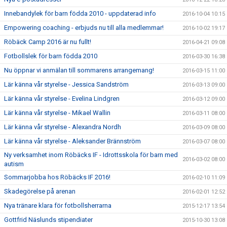
Innebandylek för barn födda 2010 - uppdaterad info
2016-10-04 10:15
Empowering coaching - erbjuds nu till alla medlemmar!
2016-10-02 19:17
Röbäck Camp 2016 är nu fullt!
2016-04-21 09:08
Fotbollslek för barn födda 2010
2016-03-30 16:38
Nu öppnar vi anmälan till sommarens arrangemang!
2016-03-15 11:00
Lär känna vår styrelse - Jessica Sandström
2016-03-13 09:00
Lär känna vår styrelse - Evelina Lindgren
2016-03-12 09:00
Lär känna vår styrelse - Mikael Wallin
2016-03-11 08:00
Lär känna vår styrelse - Alexandra Nordh
2016-03-09 08:00
Lär känna vår styrelse - Aleksander Brännström
2016-03-07 08:00
Ny verksamhet inom Röbäcks IF - Idrottsskola för barn med
2016-03-02 08:00
autism
Sommarjobba hos Röbäcks IF 2016!
2016-02-10 11:09
Skadegörelse på arenan
2016-02-01 12:52
Nya tränare klara för fotbollsherrarna
2015-12-17 13:54
Gottfrid Näslunds stipendiater
2015-10-30 13:08