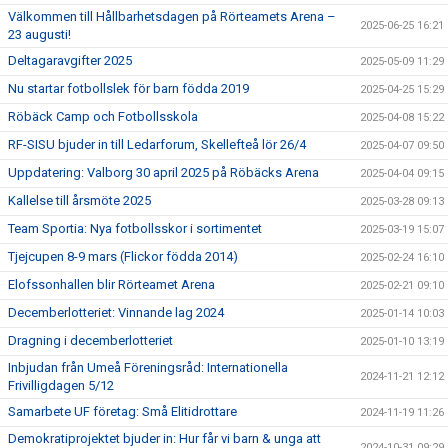
Välkommen till Hållbarhetsdagen på Rörteamets Arena –
2025-06-25 16:21
23 augusti!
Deltagaravgifter 2025
2025-05-09 11:29
Nu startar fotbollslek för barn födda 2019
2025-04-25 15:29
Röbäck Camp och Fotbollsskola
2025-04-08 15:22
RF-SISU bjuder in till Ledarforum, Skellefteå lör 26/4
2025-04-07 09:50
Uppdatering: Valborg 30 april 2025 på Röbäcks Arena
2025-04-04 09:15
Kallelse till årsmöte 2025
2025-03-28 09:13
Team Sportia: Nya fotbollsskor i sortimentet
2025-03-19 15:07
Tjejcupen 8-9 mars (Flickor födda 2014)
2025-02-24 16:10
Elofssonhallen blir Rörteamet Arena
2025-02-21 09:10
Decemberlotteriet: Vinnande lag 2024
2025-01-14 10:03
Dragning i decemberlotteriet
2025-01-10 13:19
Inbjudan från Umeå Föreningsråd: Internationella
2024-11-21 12:12
Frivilligdagen 5/12
Samarbete UF företag: Små Elitidrottare
2024-11-19 11:26
Demokratiprojektet bjuder in: Hur får vi barn & unga att
2024-10-31 09:29