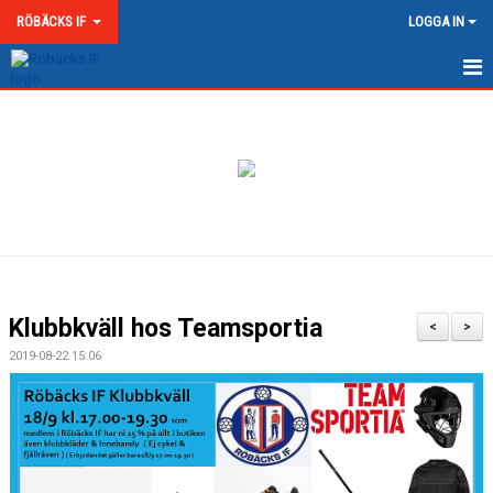
RÖBÄCKS IF
LOGGA IN
HEM
NYHETER
OM RÖBÄCKS IF
KONTAKT
DOKUMENT
Klubbkväll hos Teamsportia
<
>
MATCHER
2019-08-22 15:06
MEDLEMSKAP & AVGIFTER
RÖBÄCKS ARENA