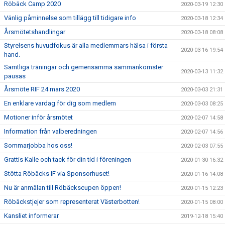
Röbäck Camp 2020
2020-03-19 12:30
Vänlig påminnelse som tillägg till tidigare info
2020-03-18 12:34
Årsmötetshandlingar
2020-03-18 08:08
Styrelsens huvudfokus är alla medlemmars hälsa i första
2020-03-16 19:54
hand.
Samtliga träningar och gemensamma sammankomster
2020-03-13 11:32
pausas
Årsmöte RIF 24 mars 2020
2020-03-03 21:31
En enklare vardag för dig som medlem
2020-03-03 08:25
Motioner inför årsmötet
2020-02-07 14:58
Information från valberedningen
2020-02-07 14:56
Sommarjobba hos oss!
2020-02-03 07:55
Grattis Kalle och tack för din tid i föreningen
2020-01-30 16:32
Stötta Röbäcks IF via Sponsorhuset!
2020-01-16 14:08
Nu är anmälan till Röbäckscupen öppen!
2020-01-15 12:23
Röbäckstjejer som representerat Västerbotten!
2020-01-15 08:00
Kansliet informerar
2019-12-18 15:40