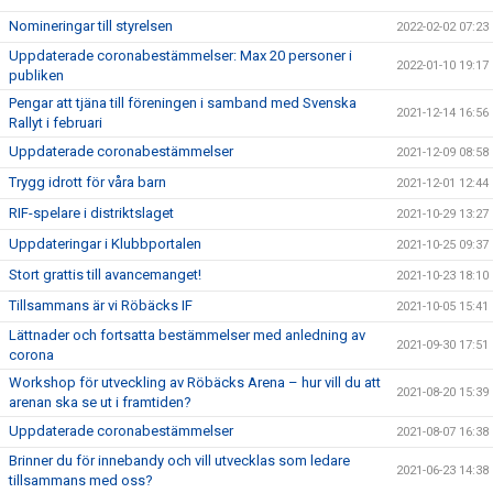
Nomineringar till styrelsen
2022-02-02 07:23
Uppdaterade coronabestämmelser: Max 20 personer i
2022-01-10 19:17
publiken
Pengar att tjäna till föreningen i samband med Svenska
2021-12-14 16:56
Rallyt i februari
Uppdaterade coronabestämmelser
2021-12-09 08:58
Trygg idrott för våra barn
2021-12-01 12:44
RIF-spelare i distriktslaget
2021-10-29 13:27
Uppdateringar i Klubbportalen
2021-10-25 09:37
Stort grattis till avancemanget!
2021-10-23 18:10
Tillsammans är vi Röbäcks IF
2021-10-05 15:41
Lättnader och fortsatta bestämmelser med anledning av
2021-09-30 17:51
corona
Workshop för utveckling av Röbäcks Arena – hur vill du att
2021-08-20 15:39
arenan ska se ut i framtiden?
Uppdaterade coronabestämmelser
2021-08-07 16:38
Brinner du för innebandy och vill utvecklas som ledare
2021-06-23 14:38
tillsammans med oss?