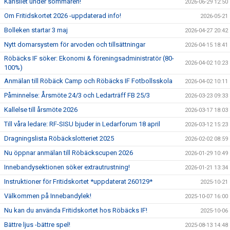
Kansliet under sommaren!
2026-06-29 12:50
Om Fritidskortet 2026 -uppdaterad info!
2026-05-21
Bolleken startar 3 maj
2026-04-27 20:42
Nytt domarsystem för arvoden och tillsättningar
2026-04-15 18:41
Röbäcks IF söker: Ekonomi & föreningsadministratör (80-
2026-04-02 10:23
100%)
Anmälan till Röbäck Camp och Röbäcks IF Fotbollsskola
2026-04-02 10:11
Påminnelse: Årsmöte 24/3 och Ledarträff FB 25/3
2026-03-23 09:33
Kallelse till årsmöte 2026
2026-03-17 18:03
Till våra ledare: RF-SISU bjuder in Ledarforum 18 april
2026-03-12 15:23
Dragningslista Röbäckslotteriet 2025
2026-02-02 08:59
Nu öppnar anmälan till Röbäckscupen 2026
2026-01-29 10:49
Innebandysektionen söker extrautrustning!
2026-01-21 13:34
Instruktioner för Fritidskortet *uppdaterat 260129*
2025-10-21
Välkommen på Innebandylek!
2025-10-07 16:00
Nu kan du använda Fritidskortet hos Röbäcks IF!
2025-10-06
Bättre ljus -bättre spel!
2025-08-13 14:48