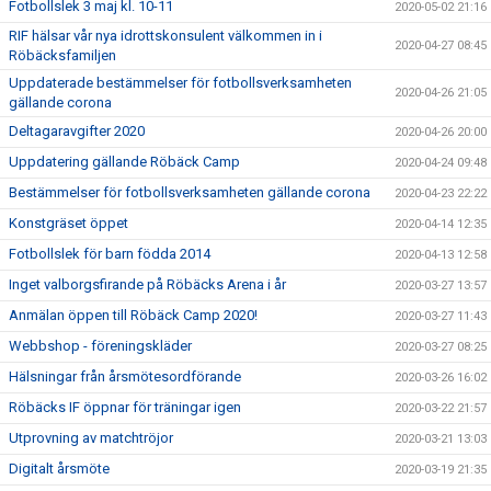
Fotbollslek 3 maj kl. 10-11
2020-05-02 21:16
RIF hälsar vår nya idrottskonsulent välkommen in i
2020-04-27 08:45
Röbäcksfamiljen
Uppdaterade bestämmelser för fotbollsverksamheten
2020-04-26 21:05
gällande corona
Deltagaravgifter 2020
2020-04-26 20:00
Uppdatering gällande Röbäck Camp
2020-04-24 09:48
Bestämmelser för fotbollsverksamheten gällande corona
2020-04-23 22:22
Konstgräset öppet
2020-04-14 12:35
Fotbollslek för barn födda 2014
2020-04-13 12:58
Inget valborgsfirande på Röbäcks Arena i år
2020-03-27 13:57
Anmälan öppen till Röbäck Camp 2020!
2020-03-27 11:43
Webbshop - föreningskläder
2020-03-27 08:25
Hälsningar från årsmötesordförande
2020-03-26 16:02
Röbäcks IF öppnar för träningar igen
2020-03-22 21:57
Utprovning av matchtröjor
2020-03-21 13:03
Digitalt årsmöte
2020-03-19 21:35