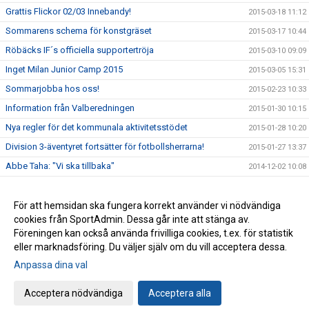
Grattis Flickor 02/03 Innebandy!
2015-03-18 11:12
Sommarens schema för konstgräset
2015-03-17 10:44
Röbäcks IF´s officiella supportertröja
2015-03-10 09:09
Inget Milan Junior Camp 2015
2015-03-05 15:31
Sommarjobba hos oss!
2015-02-23 10:33
Information från Valberedningen
2015-01-30 10:15
Nya regler för det kommunala aktivitetsstödet
2015-01-28 10:20
Division 3-äventyret fortsätter för fotbollsherrarna!
2015-01-27 13:37
Abbe Taha: "Vi ska tillbaka"
2014-12-02 10:08
Vinn en lagaktivitet för avslutning/uppstart!
2014-11-20 10:30
Röbäcks IF fick pengar från Svenska Spel
För att hemsidan ska fungera korrekt använder vi nödvändiga
2013-12-12 14:27
cookies från SportAdmin. Dessa går inte att stänga av.
Röbäck tillbaka i trean efter 30 år
2013-12-12 14:24
Föreningen kan också använda frivilliga cookies, t.ex. för statistik
eller marknadsföring. Du väljer själv om du vill acceptera dessa.
Anpassa dina val
Cookie-inställningar
Gå till Webbversion
Acceptera nödvändiga
Acceptera alla