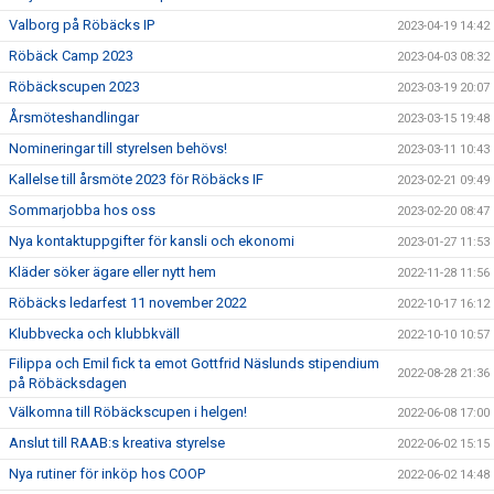
Valborg på Röbäcks IP
2023-04-19 14:42
Röbäck Camp 2023
2023-04-03 08:32
Röbäckscupen 2023
2023-03-19 20:07
Årsmöteshandlingar
2023-03-15 19:48
Nomineringar till styrelsen behövs!
2023-03-11 10:43
Kallelse till årsmöte 2023 för Röbäcks IF
2023-02-21 09:49
Sommarjobba hos oss
2023-02-20 08:47
Nya kontaktuppgifter för kansli och ekonomi
2023-01-27 11:53
Kläder söker ägare eller nytt hem
2022-11-28 11:56
Röbäcks ledarfest 11 november 2022
2022-10-17 16:12
Klubbvecka och klubbkväll
2022-10-10 10:57
Filippa och Emil fick ta emot Gottfrid Näslunds stipendium
2022-08-28 21:36
på Röbäcksdagen
Välkomna till Röbäckscupen i helgen!
2022-06-08 17:00
Anslut till RAAB:s kreativa styrelse
2022-06-02 15:15
Nya rutiner för inköp hos COOP
2022-06-02 14:48