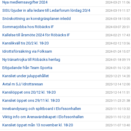
Nya medlemsavgifter 2024
2024-03-21 11:06
SISU bjuder in alla ledare till Ledarforum lördag 20/4
2024-03-19 11:57
Snöskottning av konstgräsplanen inledd
2024-03-18 13:05
Sommarjobba hos Röbäcks IF
2024-03-07 20:51
Kallelse till årsmöte 2024 för Röbäcks IF
2024-02-21 17:43
Kanslikväll tis 20/2 kl. 18-20
2024-02-12 13:56
Idrottsförsäkring via Folksam
2024-01-24 15:07
Ny tränartrojka till Röbäcks herrlag
2024-01-18 09:19
Erbjudande från Team Sportia
2024-01-16 12:20
Kansliet under juluppehållet
2023-12-21 14:20
Avtal m SJ/ Idrottsresan
2023-12-14 12:00
Kansliöppet ons 20/12 kl. 18-20
2023-12-14 11:51
Kansliet öppet ons 29/11 kl. 18-20
2023-11-23 21:38
Innebandysarg och splitboard i Elofssonhallen
2023-11-10 13:32
Viktig info om Arenavärdskapet i Elofssonhallen
2023-11-10 12:22
Kansliet öppet mån 13 november kl. 18-20
2023-11-07 13:40