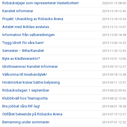
Röbäckstjejer som representerat Västerbotten!
2020-01-15 08:00
Kansliet informerar
2019-12-18 15:40
Projekt: Utveckling av Röbäcks Arena
2019-12-18 10:54
Avtalet med Adidas avslutas
2019-12-13 13:07
Information från valberedningen
2019-12-09 18:38
Trygg Idrott för våra barn!
2019-12-06 14:22
Semester – Bitte/Kansliet
2019-11-20 12:45
Byte av klädleverantör?
2019-10-31 13:00
Idrottsservice/ Kansliet Informerar
2019-09-19 12:57
Välkomna till Innebandylek!
2019-09-18 15:38
Höstmörker kräver bättre belysning
2019-09-11 13:37
Röbäcksdagen 1 september
2019-08-23 09:45
Klubbkväll hos Teamsportia
2019-08-22 15:06
Bra jobbat våra RIF-lag!
2019-08-01 18:28
Otillåtet beteende på Röbäcks Arena
2019-07-19 12:57
Bemanning under sommaren
2019-07-01 12:32