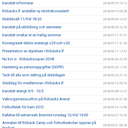
Kansliet informerar
2018-09-19 13:12
Röbäcks IF anställer ny idrottskonsulent!
2018-09-19 09:28
Klubbkväll 11/9 kl 18-20
2018-09-04 14:07
Kansliet på utbildning och semester
2018-08-20 16:23
Kansliet önskar er en härlig sommar
2018-07-11 21:31
Konstgräset delvis avstängt v.29 och v.30
2018-07-11 21:24
Presentation av styrelsen i Röbäcks IF
2018-06-11 13:47
Nu kör vi - Röbäckscupen 2018!
2018-06-06 23:39
Hantering av personuppgifter (GDPR)
2018-05-25 17:02
Tack till alla som deltog på städdagen
2018-05-23 21:16
Städdag för medlemmar i Röbäcks IF
2018-05-15 09:10
Kansliet stängt 9/5 - 13/5
2018-05-08 14:27
Valborgsmässoafton på Röbäcks Arena!
2018-04-20 07:30
Fotbollslek för barn 2012
2018-04-16 14:00
Kallelse till extrainsatt årsmöte torsdag 12/4 kl 19:00
2018-03-27 10:35
Anmälan till Röbäck Camp och fotbollsskolan öppnar på
2018-03-21 08:50
fredag!