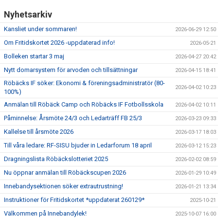
Nyhetsarkiv
Kansliet under sommaren!
2026-06-29 12:50
Om Fritidskortet 2026 -uppdaterad info!
2026-05-21
Bolleken startar 3 maj
2026-04-27 20:42
Nytt domarsystem för arvoden och tillsättningar
2026-04-15 18:41
Röbäcks IF söker: Ekonomi & föreningsadministratör (80-
2026-04-02 10:23
100%)
Anmälan till Röbäck Camp och Röbäcks IF Fotbollsskola
2026-04-02 10:11
Påminnelse: Årsmöte 24/3 och Ledarträff FB 25/3
2026-03-23 09:33
Kallelse till årsmöte 2026
2026-03-17 18:03
Till våra ledare: RF-SISU bjuder in Ledarforum 18 april
2026-03-12 15:23
Dragningslista Röbäckslotteriet 2025
2026-02-02 08:59
Nu öppnar anmälan till Röbäckscupen 2026
2026-01-29 10:49
Innebandysektionen söker extrautrustning!
2026-01-21 13:34
Instruktioner för Fritidskortet *uppdaterat 260129*
2025-10-21
Välkommen på Innebandylek!
2025-10-07 16:00