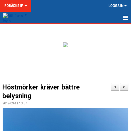
RÖBÄCKS IF
LOGGA IN
HEM
NYHETER
OM RÖBÄCKS IF
KONTAKT
DOKUMENT
Höstmörker kräver bättre
<
>
MATCHER
belysning
2019-09-11 13:37
MEDLEMSKAP & AVGIFTER
RÖBÄCKS ARENA