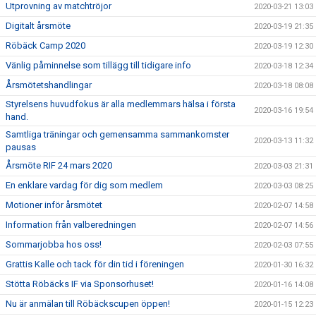
Utprovning av matchtröjor
2020-03-21 13:03
Digitalt årsmöte
2020-03-19 21:35
Röbäck Camp 2020
2020-03-19 12:30
Vänlig påminnelse som tillägg till tidigare info
2020-03-18 12:34
Årsmötetshandlingar
2020-03-18 08:08
Styrelsens huvudfokus är alla medlemmars hälsa i första
2020-03-16 19:54
hand.
Samtliga träningar och gemensamma sammankomster
2020-03-13 11:32
pausas
Årsmöte RIF 24 mars 2020
2020-03-03 21:31
En enklare vardag för dig som medlem
2020-03-03 08:25
Motioner inför årsmötet
2020-02-07 14:58
Information från valberedningen
2020-02-07 14:56
Sommarjobba hos oss!
2020-02-03 07:55
Grattis Kalle och tack för din tid i föreningen
2020-01-30 16:32
Stötta Röbäcks IF via Sponsorhuset!
2020-01-16 14:08
Nu är anmälan till Röbäckscupen öppen!
2020-01-15 12:23