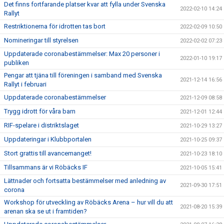
Det finns fortfarande platser kvar att fylla under Svenska
2022-02-10 14:24
Rallyt
Restriktionerna för idrotten tas bort
2022-02-09 10:50
Nomineringar till styrelsen
2022-02-02 07:23
Uppdaterade coronabestämmelser: Max 20 personer i
2022-01-10 19:17
publiken
Pengar att tjäna till föreningen i samband med Svenska
2021-12-14 16:56
Rallyt i februari
Uppdaterade coronabestämmelser
2021-12-09 08:58
Trygg idrott för våra barn
2021-12-01 12:44
RIF-spelare i distriktslaget
2021-10-29 13:27
Uppdateringar i Klubbportalen
2021-10-25 09:37
Stort grattis till avancemanget!
2021-10-23 18:10
Tillsammans är vi Röbäcks IF
2021-10-05 15:41
Lättnader och fortsatta bestämmelser med anledning av
2021-09-30 17:51
corona
Workshop för utveckling av Röbäcks Arena – hur vill du att
2021-08-20 15:39
arenan ska se ut i framtiden?