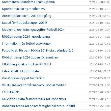
Sommarerbjudande via Team Sportia
2024-06-28 09:35
Sportadmin har ny medlemsvy
2024-06-18 12:12
Årets Röbäck camp 2024 är i gång
2024-06-17 08:46
Succé för Röbäckscupen 2024!
2024-06-10 19:53
Medlems- och träningsavgifter Fotboll 2024
2024-05-30 10:37
Röbäck camp 2024 - uppdatering!
2024-05-24 11:24
Information från fotbollssektionen
2024-05-22 12:52
Fotbollslek för barn födda 2018 -start söndag 5/5
2024-04-30 12:32
Röbäck camp 2024 öppen för anmälan!
2024-04-24 16:02
Utbildning Knäkontroll via RF SISU
2024-04-15 12:48
Extra rabatt i klubbportalen
2024-04-12 08:20
Konstgräset öppet för träning
2024-04-09 09:25
Vill du ansvara för vår närvaro i social media?
2024-04-03 12:56
Fel i utskick
2024-03-28 14:36
Kallelse till extra årsmöte 2024 för Röbäcks IF
2024-03-28 14:18
Röbäcks Arena AB söker fastighetsskötare - deltid
2024-03-25 10:32