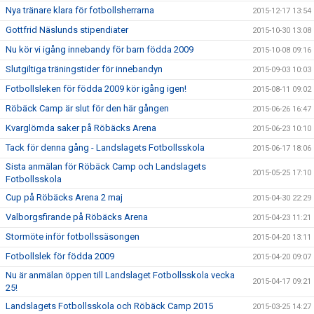
Nya tränare klara för fotbollsherrarna
2015-12-17 13:54
Gottfrid Näslunds stipendiater
2015-10-30 13:08
Nu kör vi igång innebandy för barn födda 2009
2015-10-08 09:16
Slutgiltiga träningstider för innebandyn
2015-09-03 10:03
Fotbollsleken för födda 2009 kör igång igen!
2015-08-11 09:02
Röbäck Camp är slut för den här gången
2015-06-26 16:47
Kvarglömda saker på Röbäcks Arena
2015-06-23 10:10
Tack för denna gång - Landslagets Fotbollsskola
2015-06-17 18:06
Sista anmälan för Röbäck Camp och Landslagets
2015-05-25 17:10
Fotbollsskola
Cup på Röbäcks Arena 2 maj
2015-04-30 22:29
Valborgsfirande på Röbäcks Arena
2015-04-23 11:21
Stormöte inför fotbollssäsongen
2015-04-20 13:11
Fotbollslek för födda 2009
2015-04-20 09:07
Nu är anmälan öppen till Landslaget Fotbollsskola vecka
2015-04-17 09:21
25!
Landslagets Fotbollsskola och Röbäck Camp 2015
2015-03-25 14:27