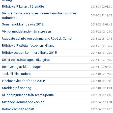
Röbäcks IF kallar till årsmöte
2018-03-02 08:30
Viktig information angående medlemsfakturor från
2018-02-21 11:55
Röbäcks IF
Sommarjobba hos oss 2018!
2018-02-15 09:42
Viktigt meddelande från styrelsen
2018-02-12 10:00
Uppdaterad info om sommarens Röbäck Camp!
2018-02-08 10:46
Röbäcks IF stöttar fotbollen i Ghana
2018-01-19 14:30
Röbäckscupen kommer tillbaka 2018!
2017-12-13 10:00
Se hit och stötta laget i ditt hjärta!
2017-11-13 14:30
Renovering av klubbstugan
2017-11-03 08:30
Tack till alla städare!
2017-10-17 14:30
Innebandylek för födda 2011!
2017-10-16 15:00
Städdag på söndag
2017-10-13 11:24
Klubberbjudande från Team Sportia!
2017-09-20 14:00
Matsedel kommande veckor
2017-06-16 14:34
Röbäckscupen är här!
2017-06-07 14:20