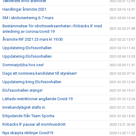
Tekniktest inför årsmötet
2021-03-21 12:49
Handlingar årsmöte 2021
2021-03-16 15:37
SM i skidorientering 6-7 mars
2021-03-04 14:44
Bestämmelser för idrottsverksamheten i Röbäcks IF med
2021-02-23 21:08
anledning av corona/covid-19
Årsmöte RIF 2021 23 mars kl 19:00
2021-02-22 13:47
Uppdatering Elofssonhallen
2021-02-10 11:43
Uppdatering Elofssonhallen
2021-02-04 15:33
Sommarjobba hos oss!
2021-02-03 11:31
Dags att nominera kandidater till styrelsen!
2021-02-02 07:16
Uppdatering kring Elofssonhallen
2021-01-29 12:49
Elofssonhallen stängs!
2021-01-24 19:57
Lättade restriktioner angående Covid-19
2021-01-22 12:24
Innebandylägret ställs in.
2021-01-21 10:21
Erbjudande från Team Sportia
2021-01-02 13:42
Röbäcks IF pausar all inomhusidrott
2020-12-21 20:40
Nya skärpta riktlinjer Covid19
2020-12-20 11:22