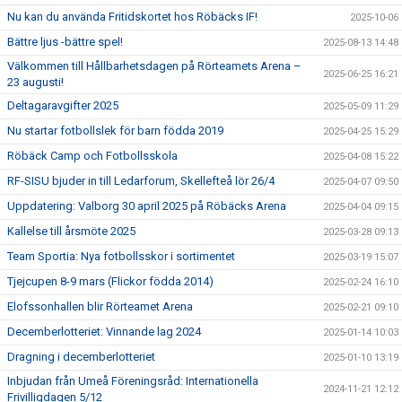
Nu kan du använda Fritidskortet hos Röbäcks IF!
2025-10-06
Bättre ljus -bättre spel!
2025-08-13 14:48
Välkommen till Hållbarhetsdagen på Rörteamets Arena –
2025-06-25 16:21
23 augusti!
Deltagaravgifter 2025
2025-05-09 11:29
Nu startar fotbollslek för barn födda 2019
2025-04-25 15:29
Röbäck Camp och Fotbollsskola
2025-04-08 15:22
RF-SISU bjuder in till Ledarforum, Skellefteå lör 26/4
2025-04-07 09:50
Uppdatering: Valborg 30 april 2025 på Röbäcks Arena
2025-04-04 09:15
Kallelse till årsmöte 2025
2025-03-28 09:13
Team Sportia: Nya fotbollsskor i sortimentet
2025-03-19 15:07
Tjejcupen 8-9 mars (Flickor födda 2014)
2025-02-24 16:10
Elofssonhallen blir Rörteamet Arena
2025-02-21 09:10
Decemberlotteriet: Vinnande lag 2024
2025-01-14 10:03
Dragning i decemberlotteriet
2025-01-10 13:19
Inbjudan från Umeå Föreningsråd: Internationella
2024-11-21 12:12
Frivilligdagen 5/12