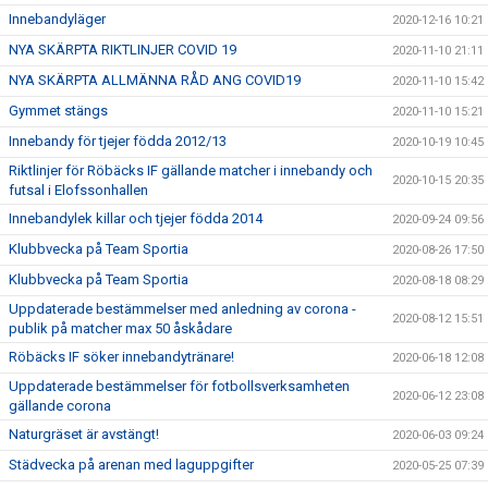
Innebandyläger
2020-12-16 10:21
NYA SKÄRPTA RIKTLINJER COVID 19
2020-11-10 21:11
NYA SKÄRPTA ALLMÄNNA RÅD ANG COVID19
2020-11-10 15:42
Gymmet stängs
2020-11-10 15:21
Innebandy för tjejer födda 2012/13
2020-10-19 10:45
Riktlinjer för Röbäcks IF gällande matcher i innebandy och
2020-10-15 20:35
futsal i Elofssonhallen
Innebandylek killar och tjejer födda 2014
2020-09-24 09:56
Klubbvecka på Team Sportia
2020-08-26 17:50
Klubbvecka på Team Sportia
2020-08-18 08:29
Uppdaterade bestämmelser med anledning av corona -
2020-08-12 15:51
publik på matcher max 50 åskådare
Röbäcks IF söker innebandytränare!
2020-06-18 12:08
Uppdaterade bestämmelser för fotbollsverksamheten
2020-06-12 23:08
gällande corona
Naturgräset är avstängt!
2020-06-03 09:24
Städvecka på arenan med laguppgifter
2020-05-25 07:39