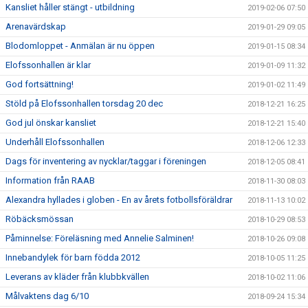
Kansliet håller stängt - utbildning
2019-02-06 07:50
Arenavärdskap
2019-01-29 09:05
Blodomloppet - Anmälan är nu öppen
2019-01-15 08:34
Elofssonhallen är klar
2019-01-09 11:32
God fortsättning!
2019-01-02 11:49
Stöld på Elofssonhallen torsdag 20 dec
2018-12-21 16:25
God jul önskar kansliet
2018-12-21 15:40
Underhåll Elofssonhallen
2018-12-06 12:33
Dags för inventering av nycklar/taggar i föreningen
2018-12-05 08:41
Information från RAAB
2018-11-30 08:03
Alexandra hyllades i globen - En av årets fotbollsföräldrar
2018-11-13 10:02
Röbäcksmössan
2018-10-29 08:53
Påminnelse: Föreläsning med Annelie Salminen!
2018-10-26 09:08
Innebandylek för barn födda 2012
2018-10-05 11:25
Leverans av kläder från klubbkvällen
2018-10-02 11:06
Målvaktens dag 6/10
2018-09-24 15:34