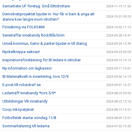
Samarbete UF företag: Små Elitidrottare
2024-11-19 11:26
Demokratiprojektet bjuder in: Hur får vi barn & unga att
2024-10-31 09:29
stanna kvar längre inom idrotten?
Försäkring via FOLKSAM
2024-10-02 11:19
Serieträffar innebandy Röd/Blå/Grön
2024-09-28 14:47
Umeå kommun, Gator & parker bjuder in till dialog
2024-09-24 15:39
Nyckelknippa saknas!
2024-09-23 09:09
Inspirationsföreläsning för IB ledare 6 oktober
2024-09-19 14:14
Ny information om lagkassor
2024-09-17 10:01
IB Materialkväll m inventering, tors 12/9
2024-09-06 14:19
E-post till robacksif.se
2024-09-01 14:27
Ledarträff Innebandy *tors 5/9*
2024-08-29 09:05
Utbildningar VB innebandy
2024-08-22 13:10
Coop Inköpstjänst
2024-08-19 14:57
Fotbollslek startar söndag 11/8
2024-08-09 12:01
Sommarhälsning till ledarna
2024-07-02 15:35