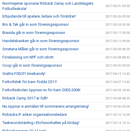
Norrmejerier sponsrar Röbäck Camp och Landslagets
2017-06-01 09:00
Fotbollsskola!
Erbjudande till spelare, ledare och föräldrar!
2017-05-26 09:00
Bro & Tak går in som föreningssponsor
2017-05-24 09:00
Bravida går in som föreningssponsor
2017-05-17 09:00
Handelsbanken går in som föreningssponsor
2017-05-12 09:00
Smetana Måleri går in som föreningssponsor
2017-05-09 08:20
Föreläsning om NPF och idrott
2017-05-08 08:45
Coop går in som föreningssponsor
2017-05-05 09:00
Grattis F00/01 Innebandy!
2017-04-13 12:45
Fotbollslek för barn födda 2011!
2017-04-07 13:45
Fotbollsskolan öppnas nu för barn 2005-2006!
2017-04-03 18:40
Röbäck Camp 2017 är fullt!
2017-03-08 08:25
Nu öppnar vi anmälan till sommarens arrangemang!
2017-03-06 09:00
Röbäcks IF söker organisationsledare
2017-02-16 10:00
Taekwondotävling i Elofssonhallen på lördag!
2017-02-14 10:16
Röbäckscupen 10-11 juni!