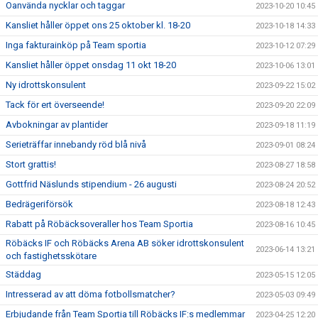
Oanvända nycklar och taggar
2023-10-20 10:45
Kansliet håller öppet ons 25 oktober kl. 18-20
2023-10-18 14:33
Inga fakturainköp på Team sportia
2023-10-12 07:29
Kansliet håller öppet onsdag 11 okt 18-20
2023-10-06 13:01
Ny idrottskonsulent
2023-09-22 15:02
Tack för ert överseende!
2023-09-20 22:09
Avbokningar av plantider
2023-09-18 11:19
Serieträffar innebandy röd blå nivå
2023-09-01 08:24
Stort grattis!
2023-08-27 18:58
Gottfrid Näslunds stipendium - 26 augusti
2023-08-24 20:52
Bedrägeriförsök
2023-08-18 12:43
Rabatt på Röbäcksoveraller hos Team Sportia
2023-08-16 10:45
Röbäcks IF och Röbäcks Arena AB söker idrottskonsulent
2023-06-14 13:21
och fastighetsskötare
Städdag
2023-05-15 12:05
Intresserad av att döma fotbollsmatcher?
2023-05-03 09:49
Erbjudande från Team Sportia till Röbäcks IF:s medlemmar
2023-04-25 12:20