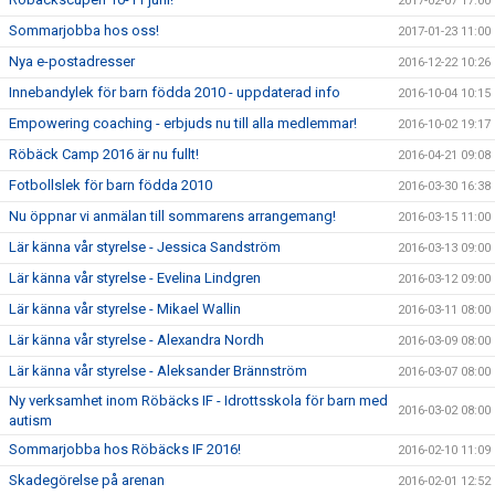
2017-02-07 17:00
Sommarjobba hos oss!
2017-01-23 11:00
Nya e-postadresser
2016-12-22 10:26
Innebandylek för barn födda 2010 - uppdaterad info
2016-10-04 10:15
Empowering coaching - erbjuds nu till alla medlemmar!
2016-10-02 19:17
Röbäck Camp 2016 är nu fullt!
2016-04-21 09:08
Fotbollslek för barn födda 2010
2016-03-30 16:38
Nu öppnar vi anmälan till sommarens arrangemang!
2016-03-15 11:00
Lär känna vår styrelse - Jessica Sandström
2016-03-13 09:00
Lär känna vår styrelse - Evelina Lindgren
2016-03-12 09:00
Lär känna vår styrelse - Mikael Wallin
2016-03-11 08:00
Lär känna vår styrelse - Alexandra Nordh
2016-03-09 08:00
Lär känna vår styrelse - Aleksander Brännström
2016-03-07 08:00
Ny verksamhet inom Röbäcks IF - Idrottsskola för barn med
2016-03-02 08:00
autism
Sommarjobba hos Röbäcks IF 2016!
2016-02-10 11:09
Skadegörelse på arenan
2016-02-01 12:52