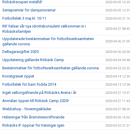
Röbäckscupen inställd!
2020-05-05 15:23
Seriepremiär för damjuniorerna!
2020-05-05 12:37
Fotbollslek 3 maj kl. 10-11
2020-05-02 21:16
RIF hälsar vår nya idrottskonsulent välkommen in i
2020-04-27 08:45
Röbäcksfamiljen
Uppdaterade bestämmelser för fotbollsverksamheten
2020-04-26 21:05
gällande corona
Deltagaravgifter 2020
2020-04-26 20:00
Uppdatering gällande Röbäck Camp
2020-04-24 09:48
Bestämmelser för fotbollsverksamheten gällande corona
2020-04-23 22:22
Konstgräset öppet
2020-04-14 12:35
Fotbollslek för barn födda 2014
2020-04-13 12:58
Inget valborgsfirande på Röbäcks Arena i år
2020-03-27 13:57
Anmälan öppen till Röbäck Camp 2020!
2020-03-27 11:43
Webbshop - föreningskläder
2020-03-27 08:25
Hälsningar från årsmötesordförande
2020-03-26 16:02
Röbäcks IF öppnar för träningar igen
2020-03-22 21:57