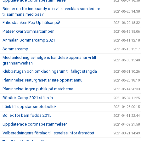
Uppdaterade coronabestämmelser
2021-08-07 16:38
Brinner du för innebandy och vill utvecklas som ledare
2021-06-23 14:38
tillsammans med oss?
Fritidsbanken Pep Up hälsar på!
2021-06-22 18:32
Platser kvar Sommarcampen
2021-06-16 15:06
Anmälan Sommarcamp 2021
2021-06-11 12:18
Sommarcamp
2021-06-10 15:17
Med anledning av helgens händelse uppmanar vi till
2021-06-03 15:40
grannsamverkan
Klubbstugan och omklädningsrum tillfälligt stängda
2021-05-31 10:26
Påminnelse: Naturgräset är inte öppnat ännu
2021-05-25 18:19
Påminnelse: Ingen publik på matcherna
2021-05-14 20:33
Röbäck Camp 2021 ställs in
2021-05-04 11:25
Länk till uppstartsmöte bollek
2021-04-28 00:15
Bollek för barn födda 2015
2021-04-11 22:44
Uppdaterade coronabestämmelser
2021-04-09 21:58
Valberedningens förslag till styrelse inför årsmötet
2021-03-21 14:49