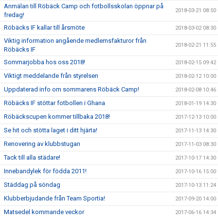
Anmälan till Röbäck Camp och fotbollsskolan öppnar på
2018-03-21 08:50
fredag!
Röbäcks IF kallar till årsmöte
2018-03-02 08:30
Viktig information angående medlemsfakturor från
2018-02-21 11:55
Röbäcks IF
Sommarjobba hos oss 2018!
2018-02-15 09:42
Viktigt meddelande från styrelsen
2018-02-12 10:00
Uppdaterad info om sommarens Röbäck Camp!
2018-02-08 10:46
Röbäcks IF stöttar fotbollen i Ghana
2018-01-19 14:30
Röbäckscupen kommer tillbaka 2018!
2017-12-13 10:00
Se hit och stötta laget i ditt hjärta!
2017-11-13 14:30
Renovering av klubbstugan
2017-11-03 08:30
Tack till alla städare!
2017-10-17 14:30
Innebandylek för födda 2011!
2017-10-16 15:00
Städdag på söndag
2017-10-13 11:24
Klubberbjudande från Team Sportia!
2017-09-20 14:00
Matsedel kommande veckor
2017-06-16 14:34