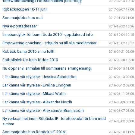
Taekwondotävling i Elofssonhallen på lördag!
2017-02-14 10:16
Röbäckscupen 10-11 juni!
2017-02-07 17:00
Sommarjobba hos oss!
2017-01-23 11:00
Nya e-postadresser
2016-12-22 10:26
Innebandylek för barn födda 2010 - uppdaterad info
2016-10-04 10:15
Empowering coaching - erbjuds nu till alla medlemmar!
2016-10-02 19:17
Röbäck Camp 2016 är nu fullt!
2016-04-21 09:08
Fotbollslek för barn födda 2010
2016-03-30 16:38
Nu öppnar vi anmälan till sommarens arrangemang!
2016-03-15 11:00
Lär känna vår styrelse - Jessica Sandström
2016-03-13 09:00
Lär känna vår styrelse - Evelina Lindgren
2016-03-12 09:00
Lär känna vår styrelse - Mikael Wallin
2016-03-11 08:00
Lär känna vår styrelse - Alexandra Nordh
2016-03-09 08:00
Lär känna vår styrelse - Aleksander Brännström
2016-03-07 08:00
Ny verksamhet inom Röbäcks IF - Idrottsskola för barn med
2016-03-02 08:00
autism
Sommarjobba hos Röbäcks IF 2016!
2016-02-10 11:09