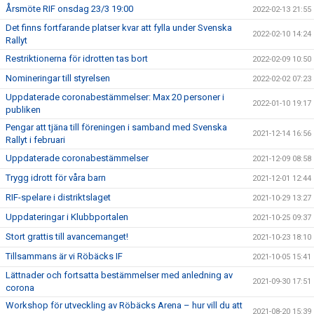
Årsmöte RIF onsdag 23/3 19:00
2022-02-13 21:55
Det finns fortfarande platser kvar att fylla under Svenska
2022-02-10 14:24
Rallyt
Restriktionerna för idrotten tas bort
2022-02-09 10:50
Nomineringar till styrelsen
2022-02-02 07:23
Uppdaterade coronabestämmelser: Max 20 personer i
2022-01-10 19:17
publiken
Pengar att tjäna till föreningen i samband med Svenska
2021-12-14 16:56
Rallyt i februari
Uppdaterade coronabestämmelser
2021-12-09 08:58
Trygg idrott för våra barn
2021-12-01 12:44
RIF-spelare i distriktslaget
2021-10-29 13:27
Uppdateringar i Klubbportalen
2021-10-25 09:37
Stort grattis till avancemanget!
2021-10-23 18:10
Tillsammans är vi Röbäcks IF
2021-10-05 15:41
Lättnader och fortsatta bestämmelser med anledning av
2021-09-30 17:51
corona
Workshop för utveckling av Röbäcks Arena – hur vill du att
2021-08-20 15:39