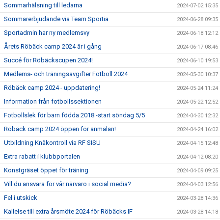
Sommarhälsning till ledarna
2024-07-02 15:35
Sommarerbjudande via Team Sportia
2024-06-28 09:35
Sportadmin har ny medlemsvy
2024-06-18 12:12
Årets Röbäck camp 2024 är i gång
2024-06-17 08:46
Succé för Röbäckscupen 2024!
2024-06-10 19:53
Medlems- och träningsavgifter Fotboll 2024
2024-05-30 10:37
Röbäck camp 2024 - uppdatering!
2024-05-24 11:24
Information från fotbollssektionen
2024-05-22 12:52
Fotbollslek för barn födda 2018 -start söndag 5/5
2024-04-30 12:32
Röbäck camp 2024 öppen för anmälan!
2024-04-24 16:02
Utbildning Knäkontroll via RF SISU
2024-04-15 12:48
Extra rabatt i klubbportalen
2024-04-12 08:20
Konstgräset öppet för träning
2024-04-09 09:25
Vill du ansvara för vår närvaro i social media?
2024-04-03 12:56
Fel i utskick
2024-03-28 14:36
Kallelse till extra årsmöte 2024 för Röbäcks IF
2024-03-28 14:18