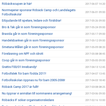
Röbäckscupen är här!
2017-06-07 14:20
Norrmejerier sponsrar Röbäck Camp och Landslagets
2017-06-01 09:00
Fotbollsskola!
Erbjudande till spelare, ledare och föräldrar!
2017-05-26 09:00
Bro & Tak går in som föreningssponsor
2017-05-24 09:00
Bravida går in som föreningssponsor
2017-05-17 09:00
Handelsbanken går in som föreningssponsor
2017-05-12 09:00
Smetana Måleri går in som föreningssponsor
2017-05-09 08:20
Föreläsning om NPF och idrott
2017-05-08 08:45
Coop går in som föreningssponsor
2017-05-05 09:00
Grattis F00/01 Innebandy!
2017-04-13 12:45
Fotbollslek för barn födda 2011!
2017-04-07 13:45
Fotbollsskolan öppnas nu för barn 2005-2006!
2017-04-03 18:40
Röbäck Camp 2017 är fullt!
2017-03-08 08:25
Nu öppnar vi anmälan till sommarens arrangemang!
2017-03-06 09:00
Röbäcks IF söker organisationsledare
2017-02-16 10:00