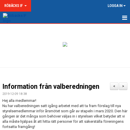
RÖBÄCKS IF
LOGGA IN
HEM
NYHETER
OM RÖBÄCKS IF
KONTAKT
DOKUMENT
Information från valberedningen
<
>
MATCHER
2019-12-09 18:38
Hej alla medlemmar!
MEDLEMSKAP & AVGIFTER
Nu har valberedningen satt igång arbetet med att ta fram förslag till nya
styrelsemedlemmar inför årsmötet som går av stapeln i mars 2020. Den här
gången är det många som behöver väljas in i styrelsen vilket betyder att vi
RÖBÄCKS ARENA
alla måste hjälpas åt att hitta rätt personer för att säkerställa föreningens
fortsatta framgång!