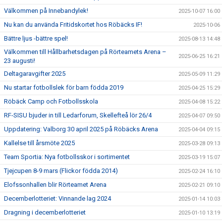
Välkommen på Innebandylek!
2025-10-07 16:00
Nu kan du använda Fritidskortet hos Röbäcks IF!
2025-10-06
Bättre ljus -bättre spel!
2025-08-13 14:48
Välkommen till Hållbarhetsdagen på Rörteamets Arena –
2025-06-25 16:21
23 augusti!
Deltagaravgifter 2025
2025-05-09 11:29
Nu startar fotbollslek för barn födda 2019
2025-04-25 15:29
Röbäck Camp och Fotbollsskola
2025-04-08 15:22
RF-SISU bjuder in till Ledarforum, Skellefteå lör 26/4
2025-04-07 09:50
Uppdatering: Valborg 30 april 2025 på Röbäcks Arena
2025-04-04 09:15
Kallelse till årsmöte 2025
2025-03-28 09:13
Team Sportia: Nya fotbollsskor i sortimentet
2025-03-19 15:07
Tjejcupen 8-9 mars (Flickor födda 2014)
2025-02-24 16:10
Elofssonhallen blir Rörteamet Arena
2025-02-21 09:10
Decemberlotteriet: Vinnande lag 2024
2025-01-14 10:03
Dragning i decemberlotteriet
2025-01-10 13:19