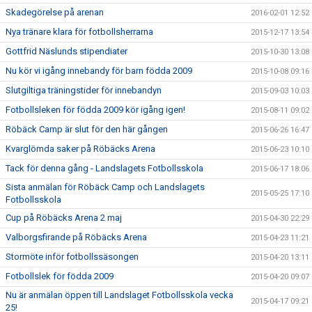
Skadegörelse på arenan
2016-02-01 12:52
Nya tränare klara för fotbollsherrarna
2015-12-17 13:54
Gottfrid Näslunds stipendiater
2015-10-30 13:08
Nu kör vi igång innebandy för barn födda 2009
2015-10-08 09:16
Slutgiltiga träningstider för innebandyn
2015-09-03 10:03
Fotbollsleken för födda 2009 kör igång igen!
2015-08-11 09:02
Röbäck Camp är slut för den här gången
2015-06-26 16:47
Kvarglömda saker på Röbäcks Arena
2015-06-23 10:10
Tack för denna gång - Landslagets Fotbollsskola
2015-06-17 18:06
Sista anmälan för Röbäck Camp och Landslagets
2015-05-25 17:10
Fotbollsskola
Cup på Röbäcks Arena 2 maj
2015-04-30 22:29
Valborgsfirande på Röbäcks Arena
2015-04-23 11:21
Stormöte inför fotbollssäsongen
2015-04-20 13:11
Fotbollslek för födda 2009
2015-04-20 09:07
Nu är anmälan öppen till Landslaget Fotbollsskola vecka
2015-04-17 09:21
25!