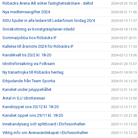
Röbäcks Arena AB söker fastighetsskötare - deltid
2024-03-25 10:32
Nya medlemsavgifter 2024
2024-03-21 11:06
SISU bjuder in alla ledare till Ledarforum lördag 20/4
2024-03-19 11:57
Snöskottning av konstgräsplanen inledd
2024-03-18 13:05
Sommarjobba hos Röbäcks IF
2024-03-07 20:51
Kallelse till årsmöte 2024 för Röbäcks IF
2024-02-21 17:43
Kanslikväll tis 20/2 kl. 18-20
2024-02-12 13:56
Idrottsförsäkring via Folksam
2024-01-24 15:07
Ny tränartrojka till Röbäcks herrlag
2024-01-18 09:19
Erbjudande från Team Sportia
2024-01-16 12:20
Kansliet under juluppehållet
2023-12-21 14:20
Avtal m SJ/ Idrottsresan
2023-12-14 12:00
Kansliöppet ons 20/12 kl. 18-20
2023-12-14 11:51
Kansliet öppet ons 29/11 kl. 18-20
2023-11-23 21:38
Innebandysarg och splitboard i Elofssonhallen
2023-11-10 13:32
Viktig info om Arenavärdskapet i Elofssonhallen
2023-11-10 12:22