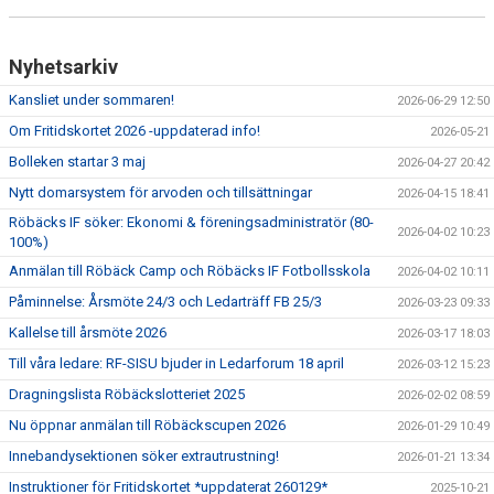
Nyhetsarkiv
Kansliet under sommaren!
2026-06-29 12:50
Om Fritidskortet 2026 -uppdaterad info!
2026-05-21
Bolleken startar 3 maj
2026-04-27 20:42
Nytt domarsystem för arvoden och tillsättningar
2026-04-15 18:41
Röbäcks IF söker: Ekonomi & föreningsadministratör (80-
2026-04-02 10:23
100%)
Anmälan till Röbäck Camp och Röbäcks IF Fotbollsskola
2026-04-02 10:11
Påminnelse: Årsmöte 24/3 och Ledarträff FB 25/3
2026-03-23 09:33
Kallelse till årsmöte 2026
2026-03-17 18:03
Till våra ledare: RF-SISU bjuder in Ledarforum 18 april
2026-03-12 15:23
Dragningslista Röbäckslotteriet 2025
2026-02-02 08:59
Nu öppnar anmälan till Röbäckscupen 2026
2026-01-29 10:49
Innebandysektionen söker extrautrustning!
2026-01-21 13:34
Instruktioner för Fritidskortet *uppdaterat 260129*
2025-10-21