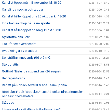
Kansliet öppet mån 13 november kl. 18-20
2023-11-07 13:40
Oanvända nycklar och taggar
2023-10-20 10:45
Kansliet håller öppet ons 25 oktober kl. 18-20
2023-10-18 14:33
Inga fakturainköp på Team sportia
2023-10-12 07:29
Kansliet håller öppet onsdag 11 okt 18-20
2023-10-06 13:01
Ny idrottskonsulent
2023-09-22 15:02
Tack för ert överseende!
2023-09-20 22:09
Avbokningar av plantider
2023-09-18 11:19
Serieträffar innebandy röd blå nivå
2023-09-01 08:24
Stort grattis!
2023-08-27 18:58
Gottfrid Näslunds stipendium - 26 augusti
2023-08-24 20:52
Bedrägeriförsök
2023-08-18 12:43
Rabatt på Röbäcksoveraller hos Team Sportia
2023-08-16 10:45
Röbäcks IF och Röbäcks Arena AB söker idrottskonsulent
2023-06-14 13:21
och fastighetsskötare
Städdag
2023-05-15 12:05
Intresserad av att döma fotbollsmatcher?
2023-05-03 09:49