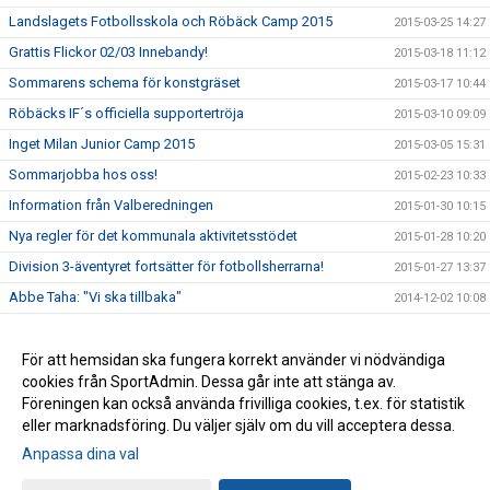
Landslagets Fotbollsskola och Röbäck Camp 2015
2015-03-25 14:27
Grattis Flickor 02/03 Innebandy!
2015-03-18 11:12
Sommarens schema för konstgräset
2015-03-17 10:44
Röbäcks IF´s officiella supportertröja
2015-03-10 09:09
Inget Milan Junior Camp 2015
2015-03-05 15:31
Sommarjobba hos oss!
2015-02-23 10:33
Information från Valberedningen
2015-01-30 10:15
Nya regler för det kommunala aktivitetsstödet
2015-01-28 10:20
Division 3-äventyret fortsätter för fotbollsherrarna!
2015-01-27 13:37
Abbe Taha: "Vi ska tillbaka"
2014-12-02 10:08
Vinn en lagaktivitet för avslutning/uppstart!
2014-11-20 10:30
Röbäcks IF fick pengar från Svenska Spel
För att hemsidan ska fungera korrekt använder vi nödvändiga
2013-12-12 14:27
cookies från SportAdmin. Dessa går inte att stänga av.
Röbäck tillbaka i trean efter 30 år
2013-12-12 14:24
Föreningen kan också använda frivilliga cookies, t.ex. för statistik
eller marknadsföring. Du väljer själv om du vill acceptera dessa.
Anpassa dina val
Cookie-inställningar
Gå till Webbversion