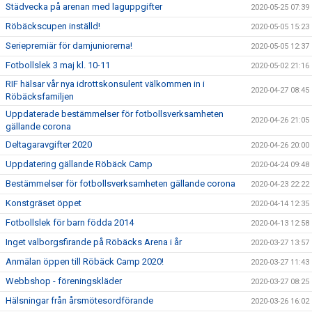
Städvecka på arenan med laguppgifter
2020-05-25 07:39
Röbäckscupen inställd!
2020-05-05 15:23
Seriepremiär för damjuniorerna!
2020-05-05 12:37
Fotbollslek 3 maj kl. 10-11
2020-05-02 21:16
RIF hälsar vår nya idrottskonsulent välkommen in i
2020-04-27 08:45
Röbäcksfamiljen
Uppdaterade bestämmelser för fotbollsverksamheten
2020-04-26 21:05
gällande corona
Deltagaravgifter 2020
2020-04-26 20:00
Uppdatering gällande Röbäck Camp
2020-04-24 09:48
Bestämmelser för fotbollsverksamheten gällande corona
2020-04-23 22:22
Konstgräset öppet
2020-04-14 12:35
Fotbollslek för barn födda 2014
2020-04-13 12:58
Inget valborgsfirande på Röbäcks Arena i år
2020-03-27 13:57
Anmälan öppen till Röbäck Camp 2020!
2020-03-27 11:43
Webbshop - föreningskläder
2020-03-27 08:25
Hälsningar från årsmötesordförande
2020-03-26 16:02