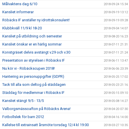
Målvaktens dag 6/10
2018-09-24 15:34
Kansliet informerar
2018-09-19 13:12
Röbäcks IF anställer ny idrottskonsulent!
2018-09-19 09:28
Klubbkväll 11/9 kl 18-20
2018-09-04 14:07
Kansliet på utbildning och semester
2018-08-20 16:23
Kansliet önskar er en härlig sommar
2018-07-11 21:31
Konstgräset delvis avstängt v.29 och v.30
2018-07-11 21:24
Presentation av styrelsen i Röbäcks IF
2018-06-11 13:47
Nu kör vi - Röbäckscupen 2018!
2018-06-06 23:39
Hantering av personuppgifter (GDPR)
2018-05-25 17:02
Tack till alla som deltog på städdagen
2018-05-23 21:16
Städdag för medlemmar i Röbäcks IF
2018-05-15 09:10
Kansliet stängt 9/5 - 13/5
2018-05-08 14:27
Valborgsmässoafton på Röbäcks Arena!
2018-04-20 07:30
Fotbollslek för barn 2012
2018-04-16 14:00
Kallelse till extrainsatt årsmöte torsdag 12/4 kl 19:00
2018-03-27 10:35