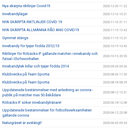
Nya skärpta riktlinjer Covid19
2020-12-20 11:22
Innebandyläger
2020-12-16 10:21
NYA SKÄRPTA RIKTLINJER COVID 19
2020-11-10 21:11
NYA SKÄRPTA ALLMÄNNA RÅD ANG COVID19
2020-11-10 15:42
Gymmet stängs
2020-11-10 15:21
Innebandy för tjejer födda 2012/13
2020-10-19 10:45
Riktlinjer för Röbäcks IF gällande matcher i innebandy och
2020-10-15 20:35
futsal i Elofssonhallen
Innebandylek killar och tjejer födda 2014
2020-09-24 09:56
Klubbvecka på Team Sportia
2020-08-26 17:50
Klubbvecka på Team Sportia
2020-08-18 08:29
Uppdaterade bestämmelser med anledning av corona -
2020-08-12 15:51
publik på matcher max 50 åskådare
Röbäcks IF söker innebandytränare!
2020-06-18 12:08
Uppdaterade bestämmelser för fotbollsverksamheten
2020-06-12 23:08
gällande corona
Naturgräset är avstängt!
2020-06-03 09:24