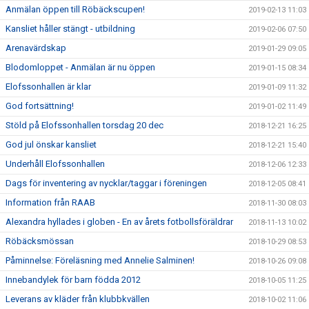
Anmälan öppen till Röbäckscupen!
2019-02-13 11:03
Kansliet håller stängt - utbildning
2019-02-06 07:50
Arenavärdskap
2019-01-29 09:05
Blodomloppet - Anmälan är nu öppen
2019-01-15 08:34
Elofssonhallen är klar
2019-01-09 11:32
God fortsättning!
2019-01-02 11:49
Stöld på Elofssonhallen torsdag 20 dec
2018-12-21 16:25
God jul önskar kansliet
2018-12-21 15:40
Underhåll Elofssonhallen
2018-12-06 12:33
Dags för inventering av nycklar/taggar i föreningen
2018-12-05 08:41
Information från RAAB
2018-11-30 08:03
Alexandra hyllades i globen - En av årets fotbollsföräldrar
2018-11-13 10:02
Röbäcksmössan
2018-10-29 08:53
Påminnelse: Föreläsning med Annelie Salminen!
2018-10-26 09:08
Innebandylek för barn födda 2012
2018-10-05 11:25
Leverans av kläder från klubbkvällen
2018-10-02 11:06