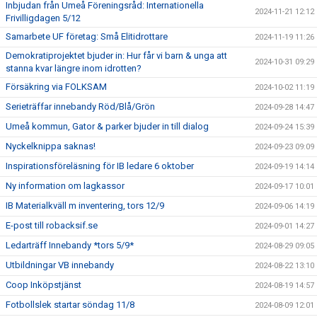
Inbjudan från Umeå Föreningsråd: Internationella
2024-11-21 12:12
Frivilligdagen 5/12
Samarbete UF företag: Små Elitidrottare
2024-11-19 11:26
Demokratiprojektet bjuder in: Hur får vi barn & unga att
2024-10-31 09:29
stanna kvar längre inom idrotten?
Försäkring via FOLKSAM
2024-10-02 11:19
Serieträffar innebandy Röd/Blå/Grön
2024-09-28 14:47
Umeå kommun, Gator & parker bjuder in till dialog
2024-09-24 15:39
Nyckelknippa saknas!
2024-09-23 09:09
Inspirationsföreläsning för IB ledare 6 oktober
2024-09-19 14:14
Ny information om lagkassor
2024-09-17 10:01
IB Materialkväll m inventering, tors 12/9
2024-09-06 14:19
E-post till robacksif.se
2024-09-01 14:27
Ledarträff Innebandy *tors 5/9*
2024-08-29 09:05
Utbildningar VB innebandy
2024-08-22 13:10
Coop Inköpstjänst
2024-08-19 14:57
Fotbollslek startar söndag 11/8
2024-08-09 12:01