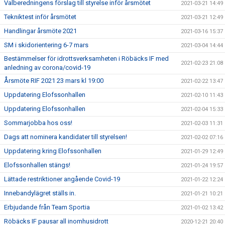
Valberedningens förslag till styrelse inför årsmötet
2021-03-21 14:49
Tekniktest inför årsmötet
2021-03-21 12:49
Handlingar årsmöte 2021
2021-03-16 15:37
SM i skidorientering 6-7 mars
2021-03-04 14:44
Bestämmelser för idrottsverksamheten i Röbäcks IF med
2021-02-23 21:08
anledning av corona/covid-19
Årsmöte RIF 2021 23 mars kl 19:00
2021-02-22 13:47
Uppdatering Elofssonhallen
2021-02-10 11:43
Uppdatering Elofssonhallen
2021-02-04 15:33
Sommarjobba hos oss!
2021-02-03 11:31
Dags att nominera kandidater till styrelsen!
2021-02-02 07:16
Uppdatering kring Elofssonhallen
2021-01-29 12:49
Elofssonhallen stängs!
2021-01-24 19:57
Lättade restriktioner angående Covid-19
2021-01-22 12:24
Innebandylägret ställs in.
2021-01-21 10:21
Erbjudande från Team Sportia
2021-01-02 13:42
Röbäcks IF pausar all inomhusidrott
2020-12-21 20:40