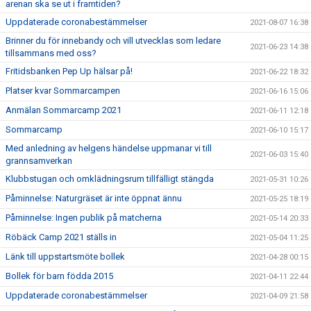
arenan ska se ut i framtiden?
Uppdaterade coronabestämmelser
2021-08-07 16:38
Brinner du för innebandy och vill utvecklas som ledare
2021-06-23 14:38
tillsammans med oss?
Fritidsbanken Pep Up hälsar på!
2021-06-22 18:32
Platser kvar Sommarcampen
2021-06-16 15:06
Anmälan Sommarcamp 2021
2021-06-11 12:18
Sommarcamp
2021-06-10 15:17
Med anledning av helgens händelse uppmanar vi till
2021-06-03 15:40
grannsamverkan
Klubbstugan och omklädningsrum tillfälligt stängda
2021-05-31 10:26
Påminnelse: Naturgräset är inte öppnat ännu
2021-05-25 18:19
Påminnelse: Ingen publik på matcherna
2021-05-14 20:33
Röbäck Camp 2021 ställs in
2021-05-04 11:25
Länk till uppstartsmöte bollek
2021-04-28 00:15
Bollek för barn födda 2015
2021-04-11 22:44
Uppdaterade coronabestämmelser
2021-04-09 21:58