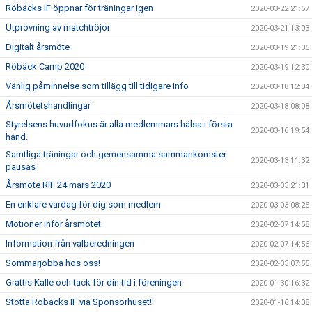
Röbäcks IF öppnar för träningar igen
2020-03-22 21:57
Utprovning av matchtröjor
2020-03-21 13:03
Digitalt årsmöte
2020-03-19 21:35
Röbäck Camp 2020
2020-03-19 12:30
Vänlig påminnelse som tillägg till tidigare info
2020-03-18 12:34
Årsmötetshandlingar
2020-03-18 08:08
Styrelsens huvudfokus är alla medlemmars hälsa i första
2020-03-16 19:54
hand.
Samtliga träningar och gemensamma sammankomster
2020-03-13 11:32
pausas
Årsmöte RIF 24 mars 2020
2020-03-03 21:31
En enklare vardag för dig som medlem
2020-03-03 08:25
Motioner inför årsmötet
2020-02-07 14:58
Information från valberedningen
2020-02-07 14:56
Sommarjobba hos oss!
2020-02-03 07:55
Grattis Kalle och tack för din tid i föreningen
2020-01-30 16:32
Stötta Röbäcks IF via Sponsorhuset!
2020-01-16 14:08