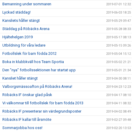
Bemanning under sommaren
2019-07-01 12:32
Lyckad städdag!
2019-06-03 18:25
Kansliets håller stängt
2019-05-29 09:47
Städdag på Röbäcks Arena
2019-05-28 08:33
Hjältehelgen 2019
2019-05-17 08:13
Utbildning för våra ledare
2019-05-15 09:26
Fotbollslek för barn födda 2012
2019-05-04 15:12
Boka in klubbkväll hos Team Sportia
2019-05-02 21:21
Den ”nya” fotbollssektionen har startat upp
2019-05-01 21:34
Kansliet håller stängt
2019-04-30 08:11
Valborgsmässoafton på Röbäcks Arena!
2019-04-23 12:23
Röbäcks IF önskar glad påsk
2019-04-17 08:10
Vi välkomnar till fotbollslek för barn födda 2013
2019-04-11 08:32
Röbäcks IF presenterar sin värdegrundsposter
2019-04-02 08:49
Röbäcks IF kallar till årsmöte
2019-02-27 09:48
Sommarjobba hos oss!
2019-02-20 13:53