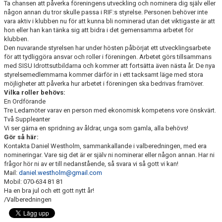
Ta chansen att påverka föreningens utveckling och nominera dig själv eller
någon annan du tror skulle passa i RIF:s styrelse. Personen behöver inte
vara aktiv i klubben nu för att kunna bli nominerad utan det viktigaste är att
hon eller han kan tänka sig att bidra i det gemensamma arbetet för
klubben.
Den nuvarande styrelsen har under hösten påbörjat ett utvecklingsarbete
för att tydliggöra ansvar och roller i föreningen. Arbetet görs tillsammans
med SISU Idrottsutbildarna och kommer att fortsätta även nästa år. De nya
styrelsemedlemmarna kommer därför in i ett tacksamt läge med stora
möjligheter att påverka hur arbetet i föreningen ska bedrivas framöver.
Vilka roller behövs:
En Ordförande
Tre Ledamöter varav en person med ekonomisk kompetens vore önskvärt.
Två Suppleanter
Vi ser gärna en spridning av åldrar, unga som gamla, alla behövs!
Gör så här:
Kontakta Daniel Westholm, sammankallande i valberedningen, med era
nomineringar. Vare sig det är er själv ni nominerar eller någon annan. Har ni
frågor hör ni av er till nedanstående, så svara vi så gott vi kan!
Mail:
daniel.westholm@gmail.com
Mobil: 070-634 81 81
Ha en bra jul och ett gott nytt år!
/Valberedningen