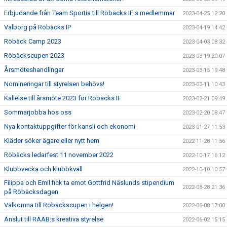
Erbjudande från Team Sportia till Röbäcks IF:s medlemmar
2023-04-25 12:20
Valborg på Röbäcks IP
2023-04-19 14:42
Röbäck Camp 2023
2023-04-03 08:32
Röbäckscupen 2023
2023-03-19 20:07
Årsmöteshandlingar
2023-03-15 19:48
Nomineringar till styrelsen behövs!
2023-03-11 10:43
Kallelse till årsmöte 2023 för Röbäcks IF
2023-02-21 09:49
Sommarjobba hos oss
2023-02-20 08:47
Nya kontaktuppgifter för kansli och ekonomi
2023-01-27 11:53
Kläder söker ägare eller nytt hem
2022-11-28 11:56
Röbäcks ledarfest 11 november 2022
2022-10-17 16:12
Klubbvecka och klubbkväll
2022-10-10 10:57
Filippa och Emil fick ta emot Gottfrid Näslunds stipendium
2022-08-28 21:36
på Röbäcksdagen
Välkomna till Röbäckscupen i helgen!
2022-06-08 17:00
Anslut till RAAB:s kreativa styrelse
2022-06-02 15:15