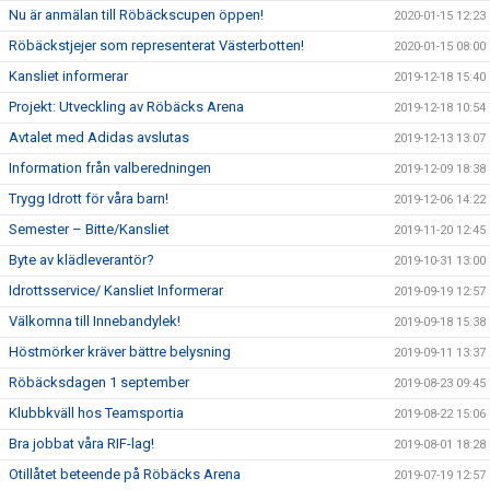
Nu är anmälan till Röbäckscupen öppen!
2020-01-15 12:23
Röbäckstjejer som representerat Västerbotten!
2020-01-15 08:00
Kansliet informerar
2019-12-18 15:40
Projekt: Utveckling av Röbäcks Arena
2019-12-18 10:54
Avtalet med Adidas avslutas
2019-12-13 13:07
Information från valberedningen
2019-12-09 18:38
Trygg Idrott för våra barn!
2019-12-06 14:22
Semester – Bitte/Kansliet
2019-11-20 12:45
Byte av klädleverantör?
2019-10-31 13:00
Idrottsservice/ Kansliet Informerar
2019-09-19 12:57
Välkomna till Innebandylek!
2019-09-18 15:38
Höstmörker kräver bättre belysning
2019-09-11 13:37
Röbäcksdagen 1 september
2019-08-23 09:45
Klubbkväll hos Teamsportia
2019-08-22 15:06
Bra jobbat våra RIF-lag!
2019-08-01 18:28
Otillåtet beteende på Röbäcks Arena
2019-07-19 12:57