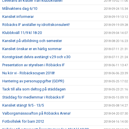
Leverans av kläder från klubbkvällen
2018-10-02 11:06
Målvaktens dag 6/10
2018-09-24 15:34
Kansliet informerar
2018-09-19 13:12
Röbäcks IF anställer ny idrottskonsulent!
2018-09-19 09:28
Klubbkväll 11/9 kl 18-20
2018-09-04 14:07
Kansliet på utbildning och semester
2018-08-20 16:23
Kansliet önskar er en härlig sommar
2018-07-11 21:31
Konstgräset delvis avstängt v.29 och v.30
2018-07-11 21:24
Presentation av styrelsen i Röbäcks IF
2018-06-11 13:47
Nu kör vi - Röbäckscupen 2018!
2018-06-06 23:39
Hantering av personuppgifter (GDPR)
2018-05-25 17:02
Tack till alla som deltog på städdagen
2018-05-23 21:16
Städdag för medlemmar i Röbäcks IF
2018-05-15 09:10
Kansliet stängt 9/5 - 13/5
2018-05-08 14:27
Valborgsmässoafton på Röbäcks Arena!
2018-04-20 07:30
Fotbollslek för barn 2012
2018-04-16 14:00