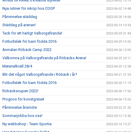
Anslut till RAAB:s kreativa styrelse
2022-06-02 15:15
Nya rutiner för inköp hos COOP
2022-06-02 14:48
Påminnelse städdag
2022-05-20 14:06
Städdag på arenan!
2022-05-14 13:33
Tack för ett härligt Valborgsfirande!
2022-05-03 21:44
Fotbollslek för barn födda 2016
2022-04-29 15:55
Anmälan Röbäck Camp 2022
2022-04-26 12:00
Välkomna på Valborgsfirande på Röbäcks Arena!
2022-04-25 23:11
Materialkväll 28/4
2022-04-25 12:28
Blir det något Valborgsfirande i Röbäck i år?
2022-04-21 21:53
Fotbollslek för barn födda 2016
2022-04-20 11:19
Röbäckscupen 2022!
2022-04-06 17:50
Prognos för konstgräset
2022-04-06 15:55
Påminnelse årsmöte
2022-03-22 21:32
Sommarjobba hos oss!
2022-03-15 15:36
Ny webbshop - Team Sportia
2022-02-16 13:27