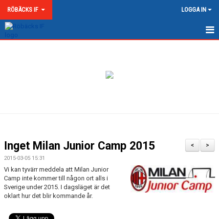
RÖBÄCKS IF
LOGGA IN
HEM
NYHETER
OM RÖBÄCKS IF
KONTAKT
DOKUMENT
Inget Milan Junior Camp 2015
<
>
MATCHER
2015-03-05 15:31
Vi kan tyvärr meddela att Milan Junior
MEDLEMSKAP & AVGIFTER
Camp inte kommer till någon ort alls i
Sverige under 2015. I dagsläget är det
oklart hur det blir kommande år.
RÖBÄCKS ARENA