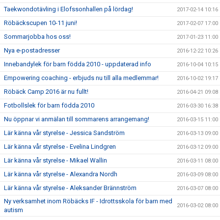
Taekwondotävling i Elofssonhallen på lördag!
2017-02-14 10:16
Röbäckscupen 10-11 juni!
2017-02-07 17:00
Sommarjobba hos oss!
2017-01-23 11:00
Nya e-postadresser
2016-12-22 10:26
Innebandylek för barn födda 2010 - uppdaterad info
2016-10-04 10:15
Empowering coaching - erbjuds nu till alla medlemmar!
2016-10-02 19:17
Röbäck Camp 2016 är nu fullt!
2016-04-21 09:08
Fotbollslek för barn födda 2010
2016-03-30 16:38
Nu öppnar vi anmälan till sommarens arrangemang!
2016-03-15 11:00
Lär känna vår styrelse - Jessica Sandström
2016-03-13 09:00
Lär känna vår styrelse - Evelina Lindgren
2016-03-12 09:00
Lär känna vår styrelse - Mikael Wallin
2016-03-11 08:00
Lär känna vår styrelse - Alexandra Nordh
2016-03-09 08:00
Lär känna vår styrelse - Aleksander Brännström
2016-03-07 08:00
Ny verksamhet inom Röbäcks IF - Idrottsskola för barn med
2016-03-02 08:00
autism