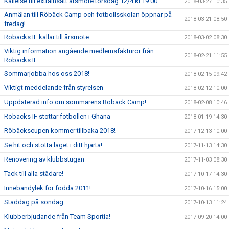
Kallelse till extrainsatt årsmöte torsdag 12/4 kl 19:00
2018-03-27 10:35
Anmälan till Röbäck Camp och fotbollsskolan öppnar på
2018-03-21 08:50
fredag!
Röbäcks IF kallar till årsmöte
2018-03-02 08:30
Viktig information angående medlemsfakturor från
2018-02-21 11:55
Röbäcks IF
Sommarjobba hos oss 2018!
2018-02-15 09:42
Viktigt meddelande från styrelsen
2018-02-12 10:00
Uppdaterad info om sommarens Röbäck Camp!
2018-02-08 10:46
Röbäcks IF stöttar fotbollen i Ghana
2018-01-19 14:30
Röbäckscupen kommer tillbaka 2018!
2017-12-13 10:00
Se hit och stötta laget i ditt hjärta!
2017-11-13 14:30
Renovering av klubbstugan
2017-11-03 08:30
Tack till alla städare!
2017-10-17 14:30
Innebandylek för födda 2011!
2017-10-16 15:00
Städdag på söndag
2017-10-13 11:24
Klubberbjudande från Team Sportia!
2017-09-20 14:00