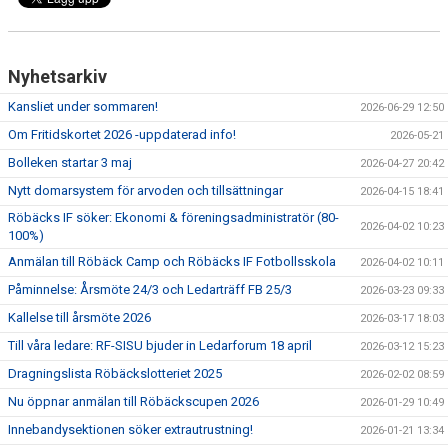
Nyhetsarkiv
Kansliet under sommaren!
2026-06-29 12:50
Om Fritidskortet 2026 -uppdaterad info!
2026-05-21
Bolleken startar 3 maj
2026-04-27 20:42
Nytt domarsystem för arvoden och tillsättningar
2026-04-15 18:41
Röbäcks IF söker: Ekonomi & föreningsadministratör (80-
2026-04-02 10:23
100%)
Anmälan till Röbäck Camp och Röbäcks IF Fotbollsskola
2026-04-02 10:11
Påminnelse: Årsmöte 24/3 och Ledarträff FB 25/3
2026-03-23 09:33
Kallelse till årsmöte 2026
2026-03-17 18:03
Till våra ledare: RF-SISU bjuder in Ledarforum 18 april
2026-03-12 15:23
Dragningslista Röbäckslotteriet 2025
2026-02-02 08:59
Nu öppnar anmälan till Röbäckscupen 2026
2026-01-29 10:49
Innebandysektionen söker extrautrustning!
2026-01-21 13:34