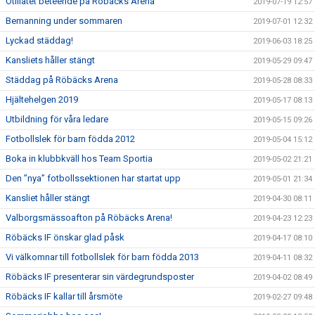
Otillåtet beteende på Röbäcks Arena
2019-07-19 12:57
Bemanning under sommaren
2019-07-01 12:32
Lyckad städdag!
2019-06-03 18:25
Kansliets håller stängt
2019-05-29 09:47
Städdag på Röbäcks Arena
2019-05-28 08:33
Hjältehelgen 2019
2019-05-17 08:13
Utbildning för våra ledare
2019-05-15 09:26
Fotbollslek för barn födda 2012
2019-05-04 15:12
Boka in klubbkväll hos Team Sportia
2019-05-02 21:21
Den ”nya” fotbollssektionen har startat upp
2019-05-01 21:34
Kansliet håller stängt
2019-04-30 08:11
Valborgsmässoafton på Röbäcks Arena!
2019-04-23 12:23
Röbäcks IF önskar glad påsk
2019-04-17 08:10
Vi välkomnar till fotbollslek för barn födda 2013
2019-04-11 08:32
Röbäcks IF presenterar sin värdegrundsposter
2019-04-02 08:49
Röbäcks IF kallar till årsmöte
2019-02-27 09:48