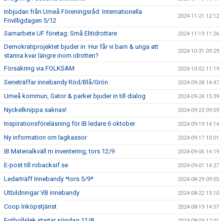
Inbjudan från Umeå Föreningsråd: Internationella
2024-11-21 12:12
Frivilligdagen 5/12
Samarbete UF företag: Små Elitidrottare
2024-11-19 11:26
Demokratiprojektet bjuder in: Hur får vi barn & unga att
2024-10-31 09:29
stanna kvar längre inom idrotten?
Försäkring via FOLKSAM
2024-10-02 11:19
Serieträffar innebandy Röd/Blå/Grön
2024-09-28 14:47
Umeå kommun, Gator & parker bjuder in till dialog
2024-09-24 15:39
Nyckelknippa saknas!
2024-09-23 09:09
Inspirationsföreläsning för IB ledare 6 oktober
2024-09-19 14:14
Ny information om lagkassor
2024-09-17 10:01
IB Materialkväll m inventering, tors 12/9
2024-09-06 14:19
E-post till robacksif.se
2024-09-01 14:27
Ledarträff Innebandy *tors 5/9*
2024-08-29 09:05
Utbildningar VB innebandy
2024-08-22 13:10
Coop Inköpstjänst
2024-08-19 14:57
Fotbollslek startar söndag 11/8
2024-08-09 12:01