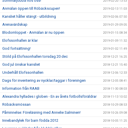
Sommarjobba hos oss!
2019-02-20 13:53
Anmälan öppen till Röbäckscupen!
2019-02-13 11:03
Kansliet håller stängt - utbildning
2019-02-06 07:50
Arenavärdskap
2019-01-29 09:05
Blodomloppet - Anmälan är nu öppen
2019-01-15 08:34
Elofssonhallen är klar
2019-01-09 11:32
God fortsättning!
2019-01-02 11:49
Stöld på Elofssonhallen torsdag 20 dec
2018-12-21 16:25
God jul önskar kansliet
2018-12-21 15:40
Underhåll Elofssonhallen
2018-12-06 12:33
Dags för inventering av nycklar/taggar i föreningen
2018-12-05 08:41
Information från RAAB
2018-11-30 08:03
Alexandra hyllades i globen - En av årets fotbollsföräldrar
2018-11-13 10:02
Röbäcksmössan
2018-10-29 08:53
Påminnelse: Föreläsning med Annelie Salminen!
2018-10-26 09:08
Innebandylek för barn födda 2012
2018-10-05 11:25