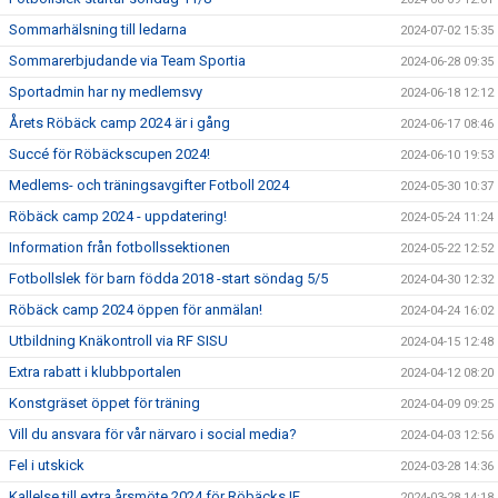
Sommarhälsning till ledarna
2024-07-02 15:35
Sommarerbjudande via Team Sportia
2024-06-28 09:35
Sportadmin har ny medlemsvy
2024-06-18 12:12
Årets Röbäck camp 2024 är i gång
2024-06-17 08:46
Succé för Röbäckscupen 2024!
2024-06-10 19:53
Medlems- och träningsavgifter Fotboll 2024
2024-05-30 10:37
Röbäck camp 2024 - uppdatering!
2024-05-24 11:24
Information från fotbollssektionen
2024-05-22 12:52
Fotbollslek för barn födda 2018 -start söndag 5/5
2024-04-30 12:32
Röbäck camp 2024 öppen för anmälan!
2024-04-24 16:02
Utbildning Knäkontroll via RF SISU
2024-04-15 12:48
Extra rabatt i klubbportalen
2024-04-12 08:20
Konstgräset öppet för träning
2024-04-09 09:25
Vill du ansvara för vår närvaro i social media?
2024-04-03 12:56
Fel i utskick
2024-03-28 14:36
Kallelse till extra årsmöte 2024 för Röbäcks IF
2024-03-28 14:18