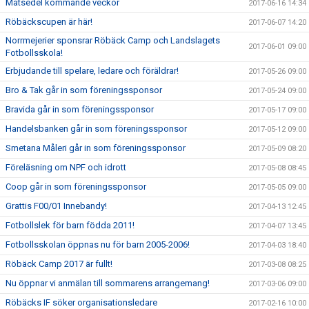
Matsedel kommande veckor
2017-06-16 14:34
Röbäckscupen är här!
2017-06-07 14:20
Norrmejerier sponsrar Röbäck Camp och Landslagets
2017-06-01 09:00
Fotbollsskola!
Erbjudande till spelare, ledare och föräldrar!
2017-05-26 09:00
Bro & Tak går in som föreningssponsor
2017-05-24 09:00
Bravida går in som föreningssponsor
2017-05-17 09:00
Handelsbanken går in som föreningssponsor
2017-05-12 09:00
Smetana Måleri går in som föreningssponsor
2017-05-09 08:20
Föreläsning om NPF och idrott
2017-05-08 08:45
Coop går in som föreningssponsor
2017-05-05 09:00
Grattis F00/01 Innebandy!
2017-04-13 12:45
Fotbollslek för barn födda 2011!
2017-04-07 13:45
Fotbollsskolan öppnas nu för barn 2005-2006!
2017-04-03 18:40
Röbäck Camp 2017 är fullt!
2017-03-08 08:25
Nu öppnar vi anmälan till sommarens arrangemang!
2017-03-06 09:00
Röbäcks IF söker organisationsledare
2017-02-16 10:00