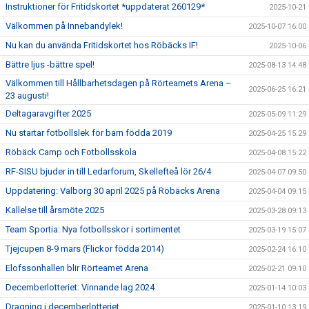
Instruktioner för Fritidskortet *uppdaterat 260129*
2025-10-21
Välkommen på Innebandylek!
2025-10-07 16:00
Nu kan du använda Fritidskortet hos Röbäcks IF!
2025-10-06
Bättre ljus -bättre spel!
2025-08-13 14:48
Välkommen till Hållbarhetsdagen på Rörteamets Arena –
2025-06-25 16:21
23 augusti!
Deltagaravgifter 2025
2025-05-09 11:29
Nu startar fotbollslek för barn födda 2019
2025-04-25 15:29
Röbäck Camp och Fotbollsskola
2025-04-08 15:22
RF-SISU bjuder in till Ledarforum, Skellefteå lör 26/4
2025-04-07 09:50
Uppdatering: Valborg 30 april 2025 på Röbäcks Arena
2025-04-04 09:15
Kallelse till årsmöte 2025
2025-03-28 09:13
Team Sportia: Nya fotbollsskor i sortimentet
2025-03-19 15:07
Tjejcupen 8-9 mars (Flickor födda 2014)
2025-02-24 16:10
Elofssonhallen blir Rörteamet Arena
2025-02-21 09:10
Decemberlotteriet: Vinnande lag 2024
2025-01-14 10:03
Dragning i decemberlotteriet
2025-01-10 13:19