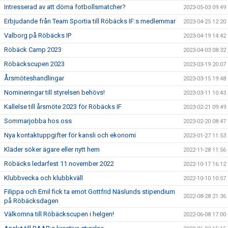
Intresserad av att döma fotbollsmatcher?
2023-05-03 09:49
Erbjudande från Team Sportia till Röbäcks IF:s medlemmar
2023-04-25 12:20
Valborg på Röbäcks IP
2023-04-19 14:42
Röbäck Camp 2023
2023-04-03 08:32
Röbäckscupen 2023
2023-03-19 20:07
Årsmöteshandlingar
2023-03-15 19:48
Nomineringar till styrelsen behövs!
2023-03-11 10:43
Kallelse till årsmöte 2023 för Röbäcks IF
2023-02-21 09:49
Sommarjobba hos oss
2023-02-20 08:47
Nya kontaktuppgifter för kansli och ekonomi
2023-01-27 11:53
Kläder söker ägare eller nytt hem
2022-11-28 11:56
Röbäcks ledarfest 11 november 2022
2022-10-17 16:12
Klubbvecka och klubbkväll
2022-10-10 10:57
Filippa och Emil fick ta emot Gottfrid Näslunds stipendium
2022-08-28 21:36
på Röbäcksdagen
Välkomna till Röbäckscupen i helgen!
2022-06-08 17:00