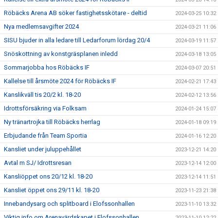
Röbäcks Arena AB söker fastighetsskötare - deltid
2024-03-25 10:32
Nya medlemsavgifter 2024
2024-03-21 11:06
SISU bjuder in alla ledare till Ledarforum lördag 20/4
2024-03-19 11:57
Snöskottning av konstgräsplanen inledd
2024-03-18 13:05
Sommarjobba hos Röbäcks IF
2024-03-07 20:51
Kallelse till årsmöte 2024 för Röbäcks IF
2024-02-21 17:43
Kanslikväll tis 20/2 kl. 18-20
2024-02-12 13:56
Idrottsförsäkring via Folksam
2024-01-24 15:07
Ny tränartrojka till Röbäcks herrlag
2024-01-18 09:19
Erbjudande från Team Sportia
2024-01-16 12:20
Kansliet under juluppehållet
2023-12-21 14:20
Avtal m SJ/ Idrottsresan
2023-12-14 12:00
Kansliöppet ons 20/12 kl. 18-20
2023-12-14 11:51
Kansliet öppet ons 29/11 kl. 18-20
2023-11-23 21:38
Innebandysarg och splitboard i Elofssonhallen
2023-11-10 13:32
Viktig info om Arenavärdskapet i Elofssonhallen
2023-11-10 12:22