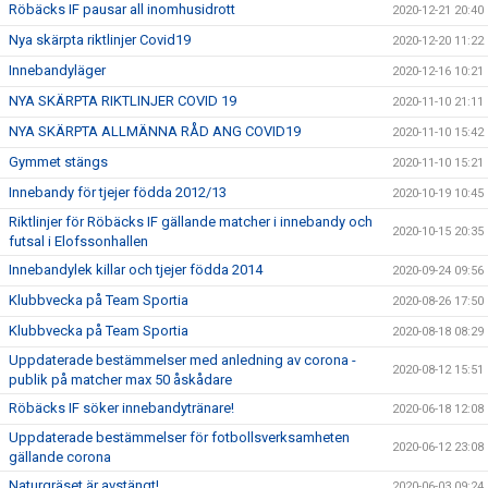
Röbäcks IF pausar all inomhusidrott
2020-12-21 20:40
Nya skärpta riktlinjer Covid19
2020-12-20 11:22
Innebandyläger
2020-12-16 10:21
NYA SKÄRPTA RIKTLINJER COVID 19
2020-11-10 21:11
NYA SKÄRPTA ALLMÄNNA RÅD ANG COVID19
2020-11-10 15:42
Gymmet stängs
2020-11-10 15:21
Innebandy för tjejer födda 2012/13
2020-10-19 10:45
Riktlinjer för Röbäcks IF gällande matcher i innebandy och
2020-10-15 20:35
futsal i Elofssonhallen
Innebandylek killar och tjejer födda 2014
2020-09-24 09:56
Klubbvecka på Team Sportia
2020-08-26 17:50
Klubbvecka på Team Sportia
2020-08-18 08:29
Uppdaterade bestämmelser med anledning av corona -
2020-08-12 15:51
publik på matcher max 50 åskådare
Röbäcks IF söker innebandytränare!
2020-06-18 12:08
Uppdaterade bestämmelser för fotbollsverksamheten
2020-06-12 23:08
gällande corona
Naturgräset är avstängt!
2020-06-03 09:24