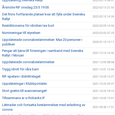
Uppdatering Svenska Rallyt
2022-02-15 08:57
Årsmöte RIF onsdag 23/3 19:00
2022-02-13 21:55
Det finns fortfarande platser kvar att fylla under Svenska
2022-02-10 14:24
Rallyt
Restriktionerna för idrotten tas bort
2022-02-09 10:50
Nomineringar till styrelsen
2022-02-02 07:23
Uppdaterade coronabestämmelser: Max 20 personer i
2022-01-10 19:17
publiken
Pengar att tjäna till föreningen i samband med Svenska
2021-12-14 16:56
Rallyt i februari
Uppdaterade coronabestämmelser
2021-12-09 08:58
Trygg idrott för våra barn
2021-12-01 12:44
RIF-spelare i distriktslaget
2021-10-29 13:27
Uppdateringar i Klubbportalen
2021-10-25 09:37
Stort grattis till avancemanget!
2021-10-23 18:10
Tillsammans är vi Röbäcks IF
2021-10-05 15:41
Lättnader och fortsatta bestämmelser med anledning av
2021-09-30 17:51
corona