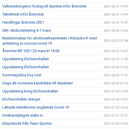
Valberedningens förslag till styrelse inför årsmötet
2021-03-21 14:49
Tekniktest inför årsmötet
2021-03-21 12:49
Handlingar årsmöte 2021
2021-03-16 15:37
SM i skidorientering 6-7 mars
2021-03-04 14:44
Bestämmelser för idrottsverksamheten i Röbäcks IF med
2021-02-23 21:08
anledning av corona/covid-19
Årsmöte RIF 2021 23 mars kl 19:00
2021-02-22 13:47
Uppdatering Elofssonhallen
2021-02-10 11:43
Uppdatering Elofssonhallen
2021-02-04 15:33
Sommarjobba hos oss!
2021-02-03 11:31
Dags att nominera kandidater till styrelsen!
2021-02-02 07:16
Uppdatering kring Elofssonhallen
2021-01-29 12:49
Elofssonhallen stängs!
2021-01-24 19:57
Lättade restriktioner angående Covid-19
2021-01-22 12:24
Innebandylägret ställs in.
2021-01-21 10:21
Erbjudande från Team Sportia
2021-01-02 13:42