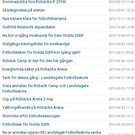
Sommarjobba hos Röbäcks IF 2016!
2016-02-10 11:09
Skadegörelse på arenan
2016-02-01 12:52
Nya tränare klara för fotbollsherrarna
2015-12-17 13:54
Gottfrid Näslunds stipendiater
2015-10-30 13:08
Nu kör vi igång innebandy för barn födda 2009
2015-10-08 09:16
Slutgiltiga träningstider för innebandyn
2015-09-03 10:03
Fotbollsleken för födda 2009 kör igång igen!
2015-08-11 09:02
Röbäck Camp är slut för den här gången
2015-06-26 16:47
Kvarglömda saker på Röbäcks Arena
2015-06-23 10:10
Tack för denna gång - Landslagets Fotbollsskola
2015-06-17 18:06
Sista anmälan för Röbäck Camp och Landslagets
2015-05-25 17:10
Fotbollsskola
Cup på Röbäcks Arena 2 maj
2015-04-30 22:29
Valborgsfirande på Röbäcks Arena
2015-04-23 11:21
Stormöte inför fotbollssäsongen
2015-04-20 13:11
Fotbollslek för födda 2009
2015-04-20 09:07
Nu är anmälan öppen till Landslaget Fotbollsskola vecka