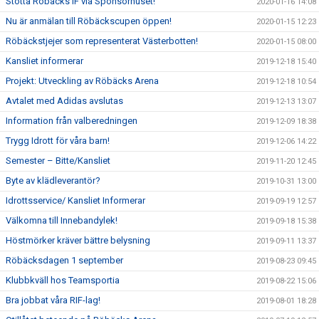
Stötta Röbäcks IF via Sponsorhuset!
2020-01-16 14:08
Nu är anmälan till Röbäckscupen öppen!
2020-01-15 12:23
Röbäckstjejer som representerat Västerbotten!
2020-01-15 08:00
Kansliet informerar
2019-12-18 15:40
Projekt: Utveckling av Röbäcks Arena
2019-12-18 10:54
Avtalet med Adidas avslutas
2019-12-13 13:07
Information från valberedningen
2019-12-09 18:38
Trygg Idrott för våra barn!
2019-12-06 14:22
Semester – Bitte/Kansliet
2019-11-20 12:45
Byte av klädleverantör?
2019-10-31 13:00
Idrottsservice/ Kansliet Informerar
2019-09-19 12:57
Välkomna till Innebandylek!
2019-09-18 15:38
Höstmörker kräver bättre belysning
2019-09-11 13:37
Röbäcksdagen 1 september
2019-08-23 09:45
Klubbkväll hos Teamsportia
2019-08-22 15:06
Bra jobbat våra RIF-lag!
2019-08-01 18:28