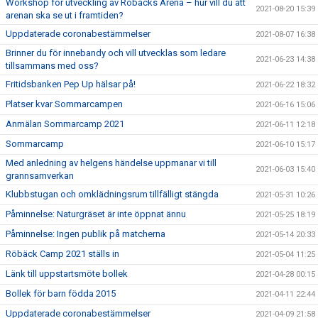
Workshop för utveckling av Röbäcks Arena – hur vill du att
2021-08-20 15:39
arenan ska se ut i framtiden?
Uppdaterade coronabestämmelser
2021-08-07 16:38
Brinner du för innebandy och vill utvecklas som ledare
2021-06-23 14:38
tillsammans med oss?
Fritidsbanken Pep Up hälsar på!
2021-06-22 18:32
Platser kvar Sommarcampen
2021-06-16 15:06
Anmälan Sommarcamp 2021
2021-06-11 12:18
Sommarcamp
2021-06-10 15:17
Med anledning av helgens händelse uppmanar vi till
2021-06-03 15:40
grannsamverkan
Klubbstugan och omklädningsrum tillfälligt stängda
2021-05-31 10:26
Påminnelse: Naturgräset är inte öppnat ännu
2021-05-25 18:19
Påminnelse: Ingen publik på matcherna
2021-05-14 20:33
Röbäck Camp 2021 ställs in
2021-05-04 11:25
Länk till uppstartsmöte bollek
2021-04-28 00:15
Bollek för barn födda 2015
2021-04-11 22:44
Uppdaterade coronabestämmelser
2021-04-09 21:58