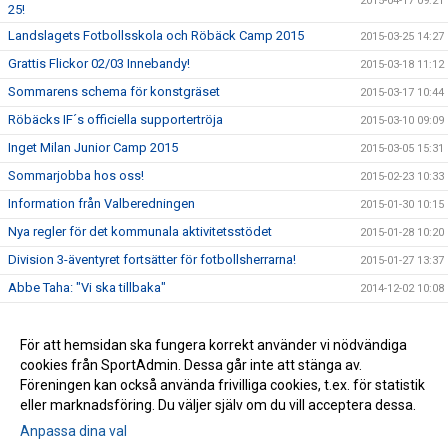
2015-04-17 09:21
25!
Landslagets Fotbollsskola och Röbäck Camp 2015
2015-03-25 14:27
Grattis Flickor 02/03 Innebandy!
2015-03-18 11:12
Sommarens schema för konstgräset
2015-03-17 10:44
Röbäcks IF´s officiella supportertröja
2015-03-10 09:09
Inget Milan Junior Camp 2015
2015-03-05 15:31
Sommarjobba hos oss!
2015-02-23 10:33
Information från Valberedningen
2015-01-30 10:15
Nya regler för det kommunala aktivitetsstödet
2015-01-28 10:20
Division 3-äventyret fortsätter för fotbollsherrarna!
2015-01-27 13:37
Abbe Taha: "Vi ska tillbaka"
2014-12-02 10:08
Vinn en lagaktivitet för avslutning/uppstart!
2014-11-20 10:30
Röbäcks IF fick pengar från Svenska Spel
För att hemsidan ska fungera korrekt använder vi nödvändiga
2013-12-12 14:27
cookies från SportAdmin. Dessa går inte att stänga av.
Röbäck tillbaka i trean efter 30 år
2013-12-12 14:24
Föreningen kan också använda frivilliga cookies, t.ex. för statistik
eller marknadsföring. Du väljer själv om du vill acceptera dessa.
Anpassa dina val