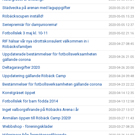
Städvecka på arenan med laguppgifter
2020-05-25 07:39
Röbäckscupen inställd!
2020-05-05 15:23
Seriepremiär för damjuniorerna!
2020-05-05 12:37
Fotbollslek 3 maj kl. 10-11
2020-05-02 21:16
RIF hälsar vår nya idrottskonsulent välkommen in i
2020-04-27 08:45
Röbäcksfamiljen
Uppdaterade bestämmelser för fotbollsverksamheten
2020-04-26 21:05
gällande corona
Deltagaravgifter 2020
2020-04-26 20:00
Uppdatering gällande Röbäck Camp
2020-04-24 09:48
Bestämmelser för fotbollsverksamheten gällande corona
2020-04-23 22:22
Konstgräset öppet
2020-04-14 12:35
Fotbollslek för barn födda 2014
2020-04-13 12:58
Inget valborgsfirande på Röbäcks Arena i år
2020-03-27 13:57
Anmälan öppen till Röbäck Camp 2020!
2020-03-27 11:43
Webbshop - föreningskläder
2020-03-27 08:25
Hälsningar från årsmötesordförande