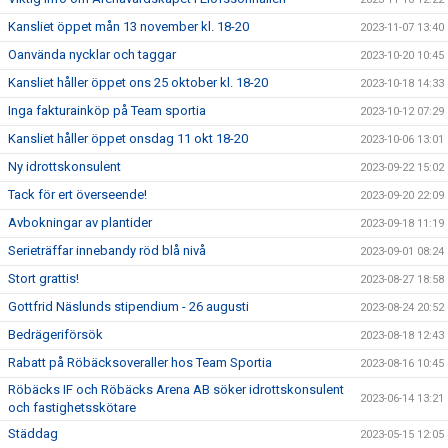
Kansliet öppet mån 13 november kl. 18-20
2023-11-07 13:40
Oanvända nycklar och taggar
2023-10-20 10:45
Kansliet håller öppet ons 25 oktober kl. 18-20
2023-10-18 14:33
Inga fakturainköp på Team sportia
2023-10-12 07:29
Kansliet håller öppet onsdag 11 okt 18-20
2023-10-06 13:01
Ny idrottskonsulent
2023-09-22 15:02
Tack för ert överseende!
2023-09-20 22:09
Avbokningar av plantider
2023-09-18 11:19
Serieträffar innebandy röd blå nivå
2023-09-01 08:24
Stort grattis!
2023-08-27 18:58
Gottfrid Näslunds stipendium - 26 augusti
2023-08-24 20:52
Bedrägeriförsök
2023-08-18 12:43
Rabatt på Röbäcksoveraller hos Team Sportia
2023-08-16 10:45
Röbäcks IF och Röbäcks Arena AB söker idrottskonsulent
2023-06-14 13:21
och fastighetsskötare
Städdag
2023-05-15 12:05