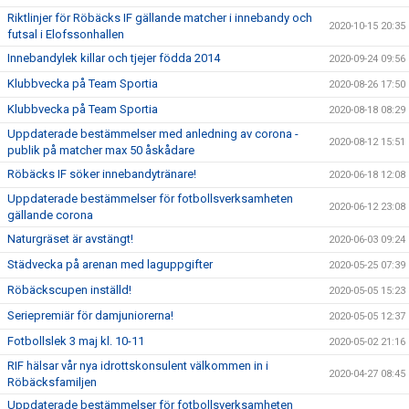
Riktlinjer för Röbäcks IF gällande matcher i innebandy och
2020-10-15 20:35
futsal i Elofssonhallen
Innebandylek killar och tjejer födda 2014
2020-09-24 09:56
Klubbvecka på Team Sportia
2020-08-26 17:50
Klubbvecka på Team Sportia
2020-08-18 08:29
Uppdaterade bestämmelser med anledning av corona -
2020-08-12 15:51
publik på matcher max 50 åskådare
Röbäcks IF söker innebandytränare!
2020-06-18 12:08
Uppdaterade bestämmelser för fotbollsverksamheten
2020-06-12 23:08
gällande corona
Naturgräset är avstängt!
2020-06-03 09:24
Städvecka på arenan med laguppgifter
2020-05-25 07:39
Röbäckscupen inställd!
2020-05-05 15:23
Seriepremiär för damjuniorerna!
2020-05-05 12:37
Fotbollslek 3 maj kl. 10-11
2020-05-02 21:16
RIF hälsar vår nya idrottskonsulent välkommen in i
2020-04-27 08:45
Röbäcksfamiljen
Uppdaterade bestämmelser för fotbollsverksamheten