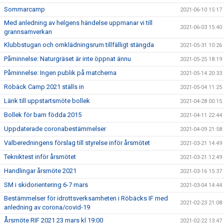
Sommarcamp
2021-06-10 15:17
Med anledning av helgens händelse uppmanar vi till
2021-06-03 15:40
grannsamverkan
Klubbstugan och omklädningsrum tillfälligt stängda
2021-05-31 10:26
Påminnelse: Naturgräset är inte öppnat ännu
2021-05-25 18:19
Påminnelse: Ingen publik på matcherna
2021-05-14 20:33
Röbäck Camp 2021 ställs in
2021-05-04 11:25
Länk till uppstartsmöte bollek
2021-04-28 00:15
Bollek för barn födda 2015
2021-04-11 22:44
Uppdaterade coronabestämmelser
2021-04-09 21:58
Valberedningens förslag till styrelse inför årsmötet
2021-03-21 14:49
Tekniktest inför årsmötet
2021-03-21 12:49
Handlingar årsmöte 2021
2021-03-16 15:37
SM i skidorientering 6-7 mars
2021-03-04 14:44
Bestämmelser för idrottsverksamheten i Röbäcks IF med
2021-02-23 21:08
anledning av corona/covid-19
Årsmöte RIF 2021 23 mars kl 19:00
2021-02-22 13:47