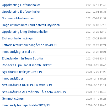
Uppdatering Elofssonhallen
2021-02-10 11:43
Uppdatering Elofssonhallen
2021-02-04 15:33
Sommarjobba hos oss!
2021-02-03 11:31
Dags att nominera kandidater till styrelsen!
2021-02-02 07:16
Uppdatering kring Elofssonhallen
2021-01-29 12:49
Elofssonhallen stängs!
2021-01-24 19:57
Lättade restriktioner angående Covid-19
2021-01-22 12:24
Innebandylägret ställs in.
2021-01-21 10:21
Erbjudande från Team Sportia
2021-01-02 13:42
Röbäcks IF pausar all inomhusidrott
2020-12-21 20:40
Nya skärpta riktlinjer Covid19
2020-12-20 11:22
Innebandyläger
2020-12-16 10:21
NYA SKÄRPTA RIKTLINJER COVID 19
2020-11-10 21:11
NYA SKÄRPTA ALLMÄNNA RÅD ANG COVID19
2020-11-10 15:42
Gymmet stängs
2020-11-10 15:21
Innebandy för tjejer födda 2012/13
2020-10-19 10:45