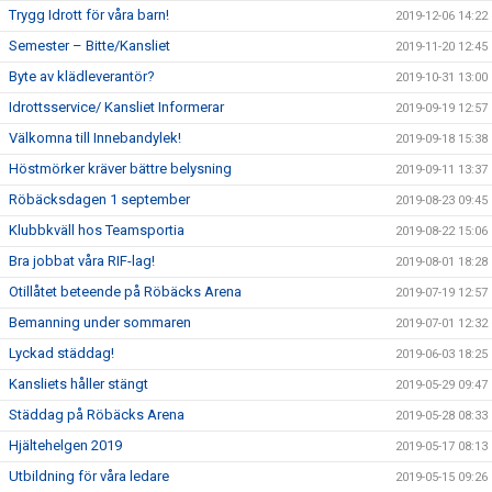
Trygg Idrott för våra barn!
2019-12-06 14:22
Semester – Bitte/Kansliet
2019-11-20 12:45
Byte av klädleverantör?
2019-10-31 13:00
Idrottsservice/ Kansliet Informerar
2019-09-19 12:57
Välkomna till Innebandylek!
2019-09-18 15:38
Höstmörker kräver bättre belysning
2019-09-11 13:37
Röbäcksdagen 1 september
2019-08-23 09:45
Klubbkväll hos Teamsportia
2019-08-22 15:06
Bra jobbat våra RIF-lag!
2019-08-01 18:28
Otillåtet beteende på Röbäcks Arena
2019-07-19 12:57
Bemanning under sommaren
2019-07-01 12:32
Lyckad städdag!
2019-06-03 18:25
Kansliets håller stängt
2019-05-29 09:47
Städdag på Röbäcks Arena
2019-05-28 08:33
Hjältehelgen 2019
2019-05-17 08:13
Utbildning för våra ledare
2019-05-15 09:26