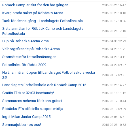
Röbäck Camp är slut för den här gången
2015-06-26 16:47
Kvarglömda saker på Röbäcks Arena
2015-06-23 10:10
Tack för denna gång - Landslagets Fotbollsskola
2015-06-17 18:06
Sista anmälan för Röbäck Camp och Landslagets
2015-05-25 17:10
Fotbollsskola
Cup på Röbäcks Arena 2 maj
2015-04-30 22:29
Valborgsfirande på Röbäcks Arena
2015-04-23 11:21
Stormöte inför fotbollssäsongen
2015-04-20 13:11
Fotbollslek för födda 2009
2015-04-20 09:07
Nu är anmälan öppen till Landslaget Fotbollsskola vecka
2015-04-17 09:21
25!
Landslagets Fotbollsskola och Röbäck Camp 2015
2015-03-25 14:27
Grattis Flickor 02/03 Innebandy!
2015-03-18 11:12
Sommarens schema för konstgräset
2015-03-17 10:44
Röbäcks IF´s officiella supportertröja
2015-03-10 09:09
Inget Milan Junior Camp 2015
2015-03-05 15:31
Sommarjobba hos oss!
2015-02-23 10:33