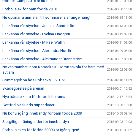
Röbäck Camp 2016 är nu fullt!
2016-04-21 09:08
Fotbollslek för barn födda 2010
2016-03-30 16:38
Nu öppnar vi anmälan till sommarens arrangemang!
2016-03-15 11:00
Lär känna vår styrelse - Jessica Sandström
2016-03-13 09:00
Lär känna vår styrelse - Evelina Lindgren
2016-03-12 09:00
Lär känna vår styrelse - Mikael Wallin
2016-03-11 08:00
Lär känna vår styrelse - Alexandra Nordh
2016-03-09 08:00
Lär känna vår styrelse - Aleksander Brännström
2016-03-07 08:00
Ny verksamhet inom Röbäcks IF - Idrottsskola för barn med
2016-03-02 08:00
autism
Sommarjobba hos Röbäcks IF 2016!
2016-02-10 11:09
Skadegörelse på arenan
2016-02-01 12:52
Nya tränare klara för fotbollsherrarna
2015-12-17 13:54
Gottfrid Näslunds stipendiater
2015-10-30 13:08
Nu kör vi igång innebandy för barn födda 2009
2015-10-08 09:16
Slutgiltiga träningstider för innebandyn
2015-09-03 10:03
Fotbollsleken för födda 2009 kör igång igen!
2015-08-11 09:02