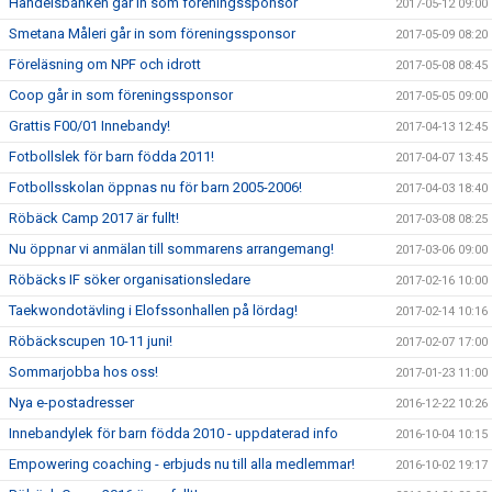
Handelsbanken går in som föreningssponsor
2017-05-12 09:00
Smetana Måleri går in som föreningssponsor
2017-05-09 08:20
Föreläsning om NPF och idrott
2017-05-08 08:45
Coop går in som föreningssponsor
2017-05-05 09:00
Grattis F00/01 Innebandy!
2017-04-13 12:45
Fotbollslek för barn födda 2011!
2017-04-07 13:45
Fotbollsskolan öppnas nu för barn 2005-2006!
2017-04-03 18:40
Röbäck Camp 2017 är fullt!
2017-03-08 08:25
Nu öppnar vi anmälan till sommarens arrangemang!
2017-03-06 09:00
Röbäcks IF söker organisationsledare
2017-02-16 10:00
Taekwondotävling i Elofssonhallen på lördag!
2017-02-14 10:16
Röbäckscupen 10-11 juni!
2017-02-07 17:00
Sommarjobba hos oss!
2017-01-23 11:00
Nya e-postadresser
2016-12-22 10:26
Innebandylek för barn födda 2010 - uppdaterad info
2016-10-04 10:15
Empowering coaching - erbjuds nu till alla medlemmar!
2016-10-02 19:17