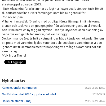
Alexandra Nordh som avgår i styrelsen efter att ha innehaft olika
styrelseuppdrag sedan 2013.
-Tack Alexandra för alla timmar du lagt ner i styrelsearbetet och tack för att
du fortfarande finns kvar i föreningen som bla Cupgeneral för
Röbäckscupen.
Vi har en fantastisk förening med otroliga förutsättningar i människorna,
arenan och tack vare ett gediget jobb från valberedningen Daniel, Fredrik
och Stina har vi en ny taggad styrelse. Den nya styrelsen är en blandning av
både nya och gamla ledamöter, det känns tryggt.
Det kommande året är fullt av utmaningar, både kända och okända. Genom
att prata med varandra, hjälpa varandra och respektera varandra tar vi oss
igenom det tillsammans med förhoppningsvis många skratt. Vi tillhör alla
samma lag.
MVH Inger Thunell
Nyhetsarkiv
Kansliet under sommaren!
2026-06-29 12:50
Om Fritidskortet 2026 -uppdaterad info!
2026-05-21
Bolleken startar 3 maj
2026-04-27 20:42