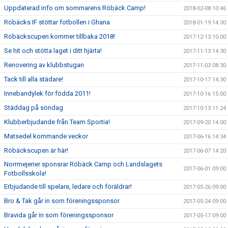
Uppdaterad info om sommarens Röbäck Camp!
2018-02-08 10:46
Röbäcks IF stöttar fotbollen i Ghana
2018-01-19 14:30
Röbäckscupen kommer tillbaka 2018!
2017-12-13 10:00
Se hit och stötta laget i ditt hjärta!
2017-11-13 14:30
Renovering av klubbstugan
2017-11-03 08:30
Tack till alla städare!
2017-10-17 14:30
Innebandylek för födda 2011!
2017-10-16 15:00
Städdag på söndag
2017-10-13 11:24
Klubberbjudande från Team Sportia!
2017-09-20 14:00
Matsedel kommande veckor
2017-06-16 14:34
Röbäckscupen är här!
2017-06-07 14:20
Norrmejerier sponsrar Röbäck Camp och Landslagets
2017-06-01 09:00
Fotbollsskola!
Erbjudande till spelare, ledare och föräldrar!
2017-05-26 09:00
Bro & Tak går in som föreningssponsor
2017-05-24 09:00
Bravida går in som föreningssponsor
2017-05-17 09:00