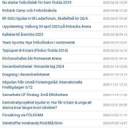
Nu startar fotbollslek för barn födda 2019
2025-04-25 15:29
Röbäck Camp och Fotbollsskola
2025-04-08 15:22
RF-SISU bjuder in till Ledarforum, Skellefteå lör 26/4
2025-04-07 09:50
Uppdatering: Valborg 30 april 2025 på Röbäcks Arena
2025-04-04 09:15
Kallelse till årsmöte 2025
2025-03-28 09:13
Team Sportia: Nya fotbollsskor i sortimentet
2025-03-19 15:07
Tjejcupen 8-9 mars (Flickor födda 2014)
2025-02-24 16:10
Elofssonhallen blir Rörteamet Arena
2025-02-21 09:10
Decemberlotteriet: Vinnande lag 2024
2025-01-14 10:03
Dragning i decemberlotteriet
2025-01-10 13:19
Inbjudan från Umeå Föreningsråd: Internationella
2024-11-21 12:12
Frivilligdagen 5/12
Samarbete UF företag: Små Elitidrottare
2024-11-19 11:26
Demokratiprojektet bjuder in: Hur får vi barn & unga att
2024-10-31 09:29
stanna kvar längre inom idrotten?
Försäkring via FOLKSAM
2024-10-02 11:19
Serieträffar innebandy Röd/Blå/Grön
2024-09-28 14:47