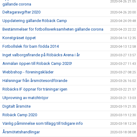
2020-04-26 21:05
gällande corona
Deltagaravgifter 2020
2020-04-26 20:00
Uppdatering gällande Röbäck Camp
2020-04-24 09:48
Bestämmelser för fotbollsverksamheten gällande corona
2020-04-23 22:22
Konstgräset öppet
2020-04-14 12:35
Fotbollslek för barn födda 2014
2020-04-13 12:58
Inget valborgsfirande på Röbäcks Arena i år
2020-03-27 13:57
Anmälan öppen till Röbäck Camp 2020!
2020-03-27 11:43
Webbshop - föreningskläder
2020-03-27 08:25
Hälsningar från årsmötesordförande
2020-03-26 16:02
Röbäcks IF öppnar för träningar igen
2020-03-22 21:57
Utprovning av matchtröjor
2020-03-21 13:03
Digitalt årsmöte
2020-03-19 21:35
Röbäck Camp 2020
2020-03-19 12:30
Vänlig påminnelse som tillägg till tidigare info
2020-03-18 12:34
Årsmötetshandlingar
2020-03-18 08:08