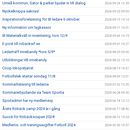
Umeå kommun, Gator & parker bjuder in till dialog
2024-09-24 15:39
Nyckelknippa saknas!
2024-09-23 09:09
Inspirationsföreläsning för IB ledare 6 oktober
2024-09-19 14:14
Ny information om lagkassor
2024-09-17 10:01
IB Materialkväll m inventering, tors 12/9
2024-09-06 14:19
E-post till robacksif.se
2024-09-01 14:27
Ledarträff Innebandy *tors 5/9*
2024-08-29 09:05
Utbildningar VB innebandy
2024-08-22 13:10
Coop Inköpstjänst
2024-08-19 14:57
Fotbollslek startar söndag 11/8
2024-08-09 12:01
Sommarhälsning till ledarna
2024-07-02 15:35
Sommarerbjudande via Team Sportia
2024-06-28 09:35
Sportadmin har ny medlemsvy
2024-06-18 12:12
Årets Röbäck camp 2024 är i gång
2024-06-17 08:46
Succé för Röbäckscupen 2024!
2024-06-10 19:53
Medlems- och träningsavgifter Fotboll 2024
2024-05-30 10:37