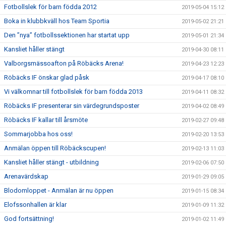
Fotbollslek för barn födda 2012
2019-05-04 15:12
Boka in klubbkväll hos Team Sportia
2019-05-02 21:21
Den ”nya” fotbollssektionen har startat upp
2019-05-01 21:34
Kansliet håller stängt
2019-04-30 08:11
Valborgsmässoafton på Röbäcks Arena!
2019-04-23 12:23
Röbäcks IF önskar glad påsk
2019-04-17 08:10
Vi välkomnar till fotbollslek för barn födda 2013
2019-04-11 08:32
Röbäcks IF presenterar sin värdegrundsposter
2019-04-02 08:49
Röbäcks IF kallar till årsmöte
2019-02-27 09:48
Sommarjobba hos oss!
2019-02-20 13:53
Anmälan öppen till Röbäckscupen!
2019-02-13 11:03
Kansliet håller stängt - utbildning
2019-02-06 07:50
Arenavärdskap
2019-01-29 09:05
Blodomloppet - Anmälan är nu öppen
2019-01-15 08:34
Elofssonhallen är klar
2019-01-09 11:32
God fortsättning!
2019-01-02 11:49