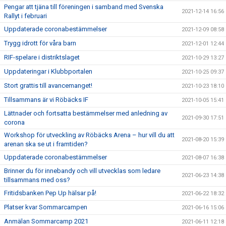
Pengar att tjäna till föreningen i samband med Svenska
2021-12-14 16:56
Rallyt i februari
Uppdaterade coronabestämmelser
2021-12-09 08:58
Trygg idrott för våra barn
2021-12-01 12:44
RIF-spelare i distriktslaget
2021-10-29 13:27
Uppdateringar i Klubbportalen
2021-10-25 09:37
Stort grattis till avancemanget!
2021-10-23 18:10
Tillsammans är vi Röbäcks IF
2021-10-05 15:41
Lättnader och fortsatta bestämmelser med anledning av
2021-09-30 17:51
corona
Workshop för utveckling av Röbäcks Arena – hur vill du att
2021-08-20 15:39
arenan ska se ut i framtiden?
Uppdaterade coronabestämmelser
2021-08-07 16:38
Brinner du för innebandy och vill utvecklas som ledare
2021-06-23 14:38
tillsammans med oss?
Fritidsbanken Pep Up hälsar på!
2021-06-22 18:32
Platser kvar Sommarcampen
2021-06-16 15:06
Anmälan Sommarcamp 2021
2021-06-11 12:18