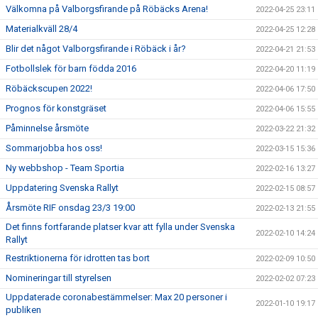
Välkomna på Valborgsfirande på Röbäcks Arena!
2022-04-25 23:11
Materialkväll 28/4
2022-04-25 12:28
Blir det något Valborgsfirande i Röbäck i år?
2022-04-21 21:53
Fotbollslek för barn födda 2016
2022-04-20 11:19
Röbäckscupen 2022!
2022-04-06 17:50
Prognos för konstgräset
2022-04-06 15:55
Påminnelse årsmöte
2022-03-22 21:32
Sommarjobba hos oss!
2022-03-15 15:36
Ny webbshop - Team Sportia
2022-02-16 13:27
Uppdatering Svenska Rallyt
2022-02-15 08:57
Årsmöte RIF onsdag 23/3 19:00
2022-02-13 21:55
Det finns fortfarande platser kvar att fylla under Svenska
2022-02-10 14:24
Rallyt
Restriktionerna för idrotten tas bort
2022-02-09 10:50
Nomineringar till styrelsen
2022-02-02 07:23
Uppdaterade coronabestämmelser: Max 20 personer i
2022-01-10 19:17
publiken