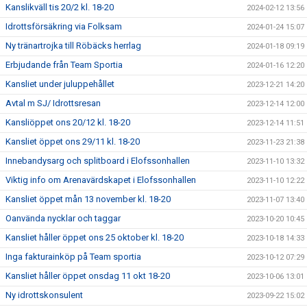
Kanslikväll tis 20/2 kl. 18-20
2024-02-12 13:56
Idrottsförsäkring via Folksam
2024-01-24 15:07
Ny tränartrojka till Röbäcks herrlag
2024-01-18 09:19
Erbjudande från Team Sportia
2024-01-16 12:20
Kansliet under juluppehållet
2023-12-21 14:20
Avtal m SJ/ Idrottsresan
2023-12-14 12:00
Kansliöppet ons 20/12 kl. 18-20
2023-12-14 11:51
Kansliet öppet ons 29/11 kl. 18-20
2023-11-23 21:38
Innebandysarg och splitboard i Elofssonhallen
2023-11-10 13:32
Viktig info om Arenavärdskapet i Elofssonhallen
2023-11-10 12:22
Kansliet öppet mån 13 november kl. 18-20
2023-11-07 13:40
Oanvända nycklar och taggar
2023-10-20 10:45
Kansliet håller öppet ons 25 oktober kl. 18-20
2023-10-18 14:33
Inga fakturainköp på Team sportia
2023-10-12 07:29
Kansliet håller öppet onsdag 11 okt 18-20
2023-10-06 13:01
Ny idrottskonsulent
2023-09-22 15:02