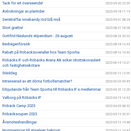
Tack för ert överseende!
2023-09-20 22:09
Avbokningar av plantider
2023-09-18 11:19
Serieträffar innebandy röd blå nivå
2023-09-01 08:24
Stort grattis!
2023-08-27 18:58
Gottfrid Näslunds stipendium - 26 augusti
2023-08-24 20:52
Bedrägeriförsök
2023-08-18 12:43
Rabatt på Röbäcksoveraller hos Team Sportia
2023-08-16 10:45
Röbäcks IF och Röbäcks Arena AB söker idrottskonsulent
2023-06-14 13:21
och fastighetsskötare
Städdag
2023-05-15 12:05
Intresserad av att döma fotbollsmatcher?
2023-05-03 09:49
Erbjudande från Team Sportia till Röbäcks IF:s medlemmar
2023-04-25 12:20
Valborg på Röbäcks IP
2023-04-19 14:42
Röbäck Camp 2023
2023-04-03 08:32
Röbäckscupen 2023
2023-03-19 20:07
Årsmöteshandlingar
2023-03-15 19:48
Nomineringar till styrelsen behövs!
2023-03-11 10:43