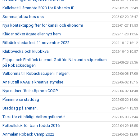
Kallelse till årsmöte 2023 för Röbäcks IF
2023-02-21 09:49
Sommarjobba hos oss
2023-02-20 08:47
Nya kontaktuppgifter för kansli och ekonomi
2023-01-27 11:53
Kläder söker ägare eller nytt hem
2022-11-28 11:56
Röbäcks ledarfest 11 november 2022
2022-10-17 16:12
Klubbvecka och klubbkväll
2022-10-10 10:57
Filippa och Emil fick ta emot Gottfrid Näslunds stipendium
2022-08-28 21:36
på Röbäcksdagen
Välkomna till Röbäckscupen i helgen!
2022-06-08 17:00
Anslut till RAAB:s kreativa styrelse
2022-06-02 15:15
Nya rutiner för inköp hos COOP
2022-06-02 14:48
Påminnelse städdag
2022-05-20 14:06
Städdag på arenan!
2022-05-14 13:33
Tack för ett härligt Valborgsfirande!
2022-05-03 21:44
Fotbollslek för barn födda 2016
2022-04-29 15:55
Anmälan Röbäck Camp 2022
2022-04-26 12:00