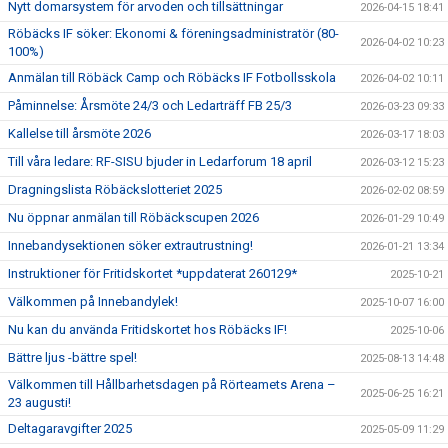
Nytt domarsystem för arvoden och tillsättningar
2026-04-15 18:41
Röbäcks IF söker: Ekonomi & föreningsadministratör (80-
2026-04-02 10:23
100%)
Anmälan till Röbäck Camp och Röbäcks IF Fotbollsskola
2026-04-02 10:11
Påminnelse: Årsmöte 24/3 och Ledarträff FB 25/3
2026-03-23 09:33
Kallelse till årsmöte 2026
2026-03-17 18:03
Till våra ledare: RF-SISU bjuder in Ledarforum 18 april
2026-03-12 15:23
Dragningslista Röbäckslotteriet 2025
2026-02-02 08:59
Nu öppnar anmälan till Röbäckscupen 2026
2026-01-29 10:49
Innebandysektionen söker extrautrustning!
2026-01-21 13:34
Instruktioner för Fritidskortet *uppdaterat 260129*
2025-10-21
Välkommen på Innebandylek!
2025-10-07 16:00
Nu kan du använda Fritidskortet hos Röbäcks IF!
2025-10-06
Bättre ljus -bättre spel!
2025-08-13 14:48
Välkommen till Hållbarhetsdagen på Rörteamets Arena –
2025-06-25 16:21
23 augusti!
Deltagaravgifter 2025
2025-05-09 11:29