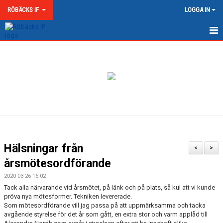
RÖBÄCKS IF
LOGGA IN
HEM
NYHETER
OM RÖBÄCKS IF
KONTAKT
DOKUMENT
Hälsningar från
<
>
MATCHER
årsmötesordförande
2020-03-26 16:02
MEDLEMSKAP & AVGIFTER
Tack alla närvarande vid årsmötet, på länk och på plats, så kul att vi kunde
pröva nya mötesformer. Tekniken levererade.
RÖBÄCKS ARENA
Som mötesordförande vill jag passa på att uppmärksamma och tacka
avgående styrelse för det år som gått, en extra stor och varm applåd till