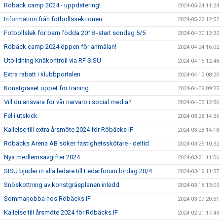
Röbäck camp 2024 - uppdatering!
2024-05-24 11:24
Information från fotbollssektionen
2024-05-22 12:52
Fotbollslek för barn födda 2018 -start söndag 5/5
2024-04-30 12:32
Röbäck camp 2024 öppen för anmälan!
2024-04-24 16:02
Utbildning Knäkontroll via RF SISU
2024-04-15 12:48
Extra rabatt i klubbportalen
2024-04-12 08:20
Konstgräset öppet för träning
2024-04-09 09:25
Vill du ansvara för vår närvaro i social media?
2024-04-03 12:56
Fel i utskick
2024-03-28 14:36
Kallelse till extra årsmöte 2024 för Röbäcks IF
2024-03-28 14:18
Röbäcks Arena AB söker fastighetsskötare - deltid
2024-03-25 10:32
Nya medlemsavgifter 2024
2024-03-21 11:06
SISU bjuder in alla ledare till Ledarforum lördag 20/4
2024-03-19 11:57
Snöskottning av konstgräsplanen inledd
2024-03-18 13:05
Sommarjobba hos Röbäcks IF
2024-03-07 20:51
Kallelse till årsmöte 2024 för Röbäcks IF
2024-02-21 17:43