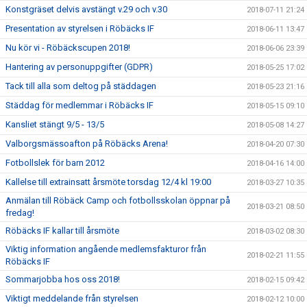
Konstgräset delvis avstängt v.29 och v.30
2018-07-11 21:24
Presentation av styrelsen i Röbäcks IF
2018-06-11 13:47
Nu kör vi - Röbäckscupen 2018!
2018-06-06 23:39
Hantering av personuppgifter (GDPR)
2018-05-25 17:02
Tack till alla som deltog på städdagen
2018-05-23 21:16
Städdag för medlemmar i Röbäcks IF
2018-05-15 09:10
Kansliet stängt 9/5 - 13/5
2018-05-08 14:27
Valborgsmässoafton på Röbäcks Arena!
2018-04-20 07:30
Fotbollslek för barn 2012
2018-04-16 14:00
Kallelse till extrainsatt årsmöte torsdag 12/4 kl 19:00
2018-03-27 10:35
Anmälan till Röbäck Camp och fotbollsskolan öppnar på
2018-03-21 08:50
fredag!
Röbäcks IF kallar till årsmöte
2018-03-02 08:30
Viktig information angående medlemsfakturor från
2018-02-21 11:55
Röbäcks IF
Sommarjobba hos oss 2018!
2018-02-15 09:42
Viktigt meddelande från styrelsen
2018-02-12 10:00