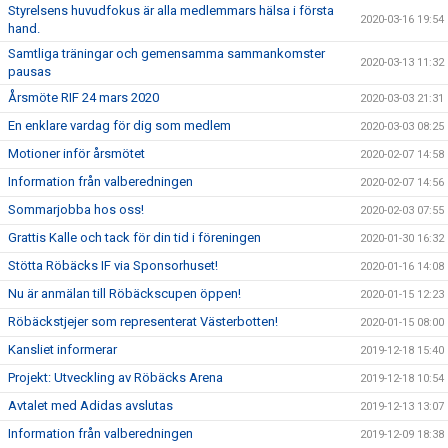
Styrelsens huvudfokus är alla medlemmars hälsa i första
2020-03-16 19:54
hand.
Samtliga träningar och gemensamma sammankomster
2020-03-13 11:32
pausas
Årsmöte RIF 24 mars 2020
2020-03-03 21:31
En enklare vardag för dig som medlem
2020-03-03 08:25
Motioner inför årsmötet
2020-02-07 14:58
Information från valberedningen
2020-02-07 14:56
Sommarjobba hos oss!
2020-02-03 07:55
Grattis Kalle och tack för din tid i föreningen
2020-01-30 16:32
Stötta Röbäcks IF via Sponsorhuset!
2020-01-16 14:08
Nu är anmälan till Röbäckscupen öppen!
2020-01-15 12:23
Röbäckstjejer som representerat Västerbotten!
2020-01-15 08:00
Kansliet informerar
2019-12-18 15:40
Projekt: Utveckling av Röbäcks Arena
2019-12-18 10:54
Avtalet med Adidas avslutas
2019-12-13 13:07
Information från valberedningen
2019-12-09 18:38