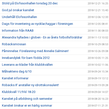
Stöld på Elofssonhallen torsdag 20 dec
2018-12-21 16:25
God jul önskar kansliet
2018-12-21 15:40
Underhåll Elofssonhallen
2018-12-06 12:33
Dags för inventering av nycklar/taggar i föreningen
2018-12-05 08:41
Information från RAAB
2018-11-30 08:03
Alexandra hyllades i globen - En av årets fotbollsföräldrar
2018-11-13 10:02
Röbäcksmössan
2018-10-29 08:53
Påminnelse: Föreläsning med Annelie Salminen!
2018-10-26 09:08
Innebandylek för barn födda 2012
2018-10-05 11:25
Leverans av kläder från klubbkvällen
2018-10-02 11:06
Målvaktens dag 6/10
2018-09-24 15:34
Kansliet informerar
2018-09-19 13:12
Röbäcks IF anställer ny idrottskonsulent!
2018-09-19 09:28
Klubbkväll 11/9 kl 18-20
2018-09-04 14:07
Kansliet på utbildning och semester
2018-08-20 16:23
Kansliet önskar er en härlig sommar
2018-07-11 21:31