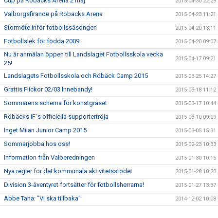
Cup på Röbäcks Arena 2 maj
2015-04-30 22:29
Valborgsfirande på Röbäcks Arena
2015-04-23 11:21
Stormöte inför fotbollssäsongen
2015-04-20 13:11
Fotbollslek för födda 2009
2015-04-20 09:07
Nu är anmälan öppen till Landslaget Fotbollsskola vecka
2015-04-17 09:21
25!
Landslagets Fotbollsskola och Röbäck Camp 2015
2015-03-25 14:27
Grattis Flickor 02/03 Innebandy!
2015-03-18 11:12
Sommarens schema för konstgräset
2015-03-17 10:44
Röbäcks IF´s officiella supportertröja
2015-03-10 09:09
Inget Milan Junior Camp 2015
2015-03-05 15:31
Sommarjobba hos oss!
2015-02-23 10:33
Information från Valberedningen
2015-01-30 10:15
Nya regler för det kommunala aktivitetsstödet
2015-01-28 10:20
Division 3-äventyret fortsätter för fotbollsherrarna!
2015-01-27 13:37
Abbe Taha: "Vi ska tillbaka"
2014-12-02 10:08
Vinn en lagaktivitet för avslutning/uppstart!
2014-11-20 10:30