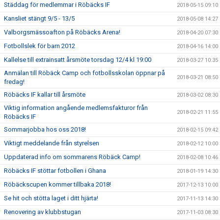
Städdag för medlemmar i Röbäcks IF
2018-05-15 09:10
Kansliet stängt 9/5 - 13/5
2018-05-08 14:27
Valborgsmässoafton på Röbäcks Arena!
2018-04-20 07:30
Fotbollslek för barn 2012
2018-04-16 14:00
Kallelse till extrainsatt årsmöte torsdag 12/4 kl 19:00
2018-03-27 10:35
Anmälan till Röbäck Camp och fotbollsskolan öppnar på
2018-03-21 08:50
fredag!
Röbäcks IF kallar till årsmöte
2018-03-02 08:30
Viktig information angående medlemsfakturor från
2018-02-21 11:55
Röbäcks IF
Sommarjobba hos oss 2018!
2018-02-15 09:42
Viktigt meddelande från styrelsen
2018-02-12 10:00
Uppdaterad info om sommarens Röbäck Camp!
2018-02-08 10:46
Röbäcks IF stöttar fotbollen i Ghana
2018-01-19 14:30
Röbäckscupen kommer tillbaka 2018!
2017-12-13 10:00
Se hit och stötta laget i ditt hjärta!
2017-11-13 14:30
Renovering av klubbstugan
2017-11-03 08:30