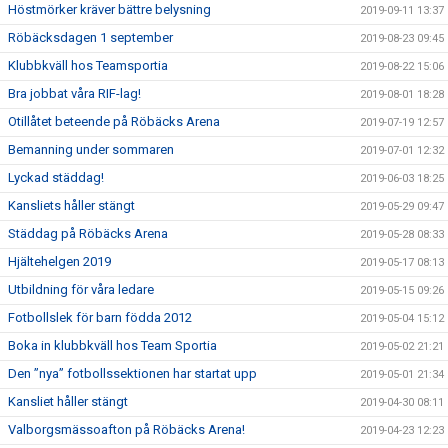
Höstmörker kräver bättre belysning
2019-09-11 13:37
Röbäcksdagen 1 september
2019-08-23 09:45
Klubbkväll hos Teamsportia
2019-08-22 15:06
Bra jobbat våra RIF-lag!
2019-08-01 18:28
Otillåtet beteende på Röbäcks Arena
2019-07-19 12:57
Bemanning under sommaren
2019-07-01 12:32
Lyckad städdag!
2019-06-03 18:25
Kansliets håller stängt
2019-05-29 09:47
Städdag på Röbäcks Arena
2019-05-28 08:33
Hjältehelgen 2019
2019-05-17 08:13
Utbildning för våra ledare
2019-05-15 09:26
Fotbollslek för barn födda 2012
2019-05-04 15:12
Boka in klubbkväll hos Team Sportia
2019-05-02 21:21
Den ”nya” fotbollssektionen har startat upp
2019-05-01 21:34
Kansliet håller stängt
2019-04-30 08:11
Valborgsmässoafton på Röbäcks Arena!
2019-04-23 12:23