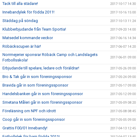
Tack till alla städare!
2017-10-17 14:30
Innebandylek för födda 2011!
2017-10-16 15:00
Städdag på söndag
2017-10-13 11:24
Klubberbjudande från Team Sportia!
2017-09-20 14:00
Matsedel kommande veckor
2017-06-16 14:34
Röbäckscupen är här!
2017-06-07 14:20
Norrmejerier sponsrar Röbäck Camp och Landslagets
2017-06-01 09:00
Fotbollsskola!
Erbjudande till spelare, ledare och föräldrar!
2017-05-26 09:00
Bro & Tak går in som föreningssponsor
2017-05-24 09:00
Bravida går in som föreningssponsor
2017-05-17 09:00
Handelsbanken går in som föreningssponsor
2017-05-12 09:00
Smetana Måleri går in som föreningssponsor
2017-05-09 08:20
Föreläsning om NPF och idrott
2017-05-08 08:45
Coop går in som föreningssponsor
2017-05-05 09:00
Grattis F00/01 Innebandy!
2017-04-13 12:45
Fotbollslek för barn födda 2011!
2017-04-07 13:45