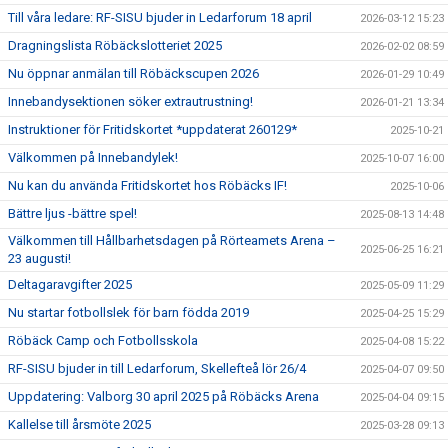
Till våra ledare: RF-SISU bjuder in Ledarforum 18 april
2026-03-12 15:23
Dragningslista Röbäckslotteriet 2025
2026-02-02 08:59
Nu öppnar anmälan till Röbäckscupen 2026
2026-01-29 10:49
Innebandysektionen söker extrautrustning!
2026-01-21 13:34
Instruktioner för Fritidskortet *uppdaterat 260129*
2025-10-21
Välkommen på Innebandylek!
2025-10-07 16:00
Nu kan du använda Fritidskortet hos Röbäcks IF!
2025-10-06
Bättre ljus -bättre spel!
2025-08-13 14:48
Välkommen till Hållbarhetsdagen på Rörteamets Arena –
2025-06-25 16:21
23 augusti!
Deltagaravgifter 2025
2025-05-09 11:29
Nu startar fotbollslek för barn födda 2019
2025-04-25 15:29
Röbäck Camp och Fotbollsskola
2025-04-08 15:22
RF-SISU bjuder in till Ledarforum, Skellefteå lör 26/4
2025-04-07 09:50
Uppdatering: Valborg 30 april 2025 på Röbäcks Arena
2025-04-04 09:15
Kallelse till årsmöte 2025
2025-03-28 09:13