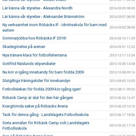
Lär känna vår styrelse - Alexandra Nordh
2016-03-09 08:00
Lär känna vår styrelse - Aleksander Brännström
2016-03-07 08:00
Ny verksamhet inom Röbäcks IF - Idrottsskola för barn med
2016-03-02 08:00
autism
Sommarjobba hos Röbäcks IF 2016!
2016-02-10 11:09
Skadegörelse på arenan
2016-02-01 12:52
Nya tränare klara för fotbollsherrarna
2015-12-17 13:54
Gottfrid Näslunds stipendiater
2015-10-30 13:08
Nu kör vi igång innebandy för barn födda 2009
2015-10-08 09:16
Slutgiltiga träningstider för innebandyn
2015-09-03 10:03
Fotbollsleken för födda 2009 kör igång igen!
2015-08-11 09:02
Röbäck Camp är slut för den här gången
2015-06-26 16:47
Kvarglömda saker på Röbäcks Arena
2015-06-23 10:10
Tack för denna gång - Landslagets Fotbollsskola
2015-06-17 18:06
Sista anmälan för Röbäck Camp och Landslagets
2015-05-25 17:10
Fotbollsskola