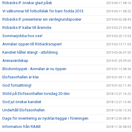
Röbäcks IF önskar glad påsk
2019-04-17 08:10
Vi välkomnar till fotbollslek för barn födda 2013
2019-04-11 08:32
Röbäcks IF presenterar sin värdegrundsposter
2019-04-02 08:49
Röbäcks IF kallar till årsmöte
2019-02-27 09:48
Sommarjobba hos oss!
2019-02-20 13:53
Anmälan öppen till Röbäckscupen!
2019-02-13 11:03
Kansliet håller stängt - utbildning
2019-02-06 07:50
Arenavärdskap
2019-01-29 09:05
Blodomloppet - Anmälan är nu öppen
2019-01-15 08:34
Elofssonhallen är klar
2019-01-09 11:32
God fortsättning!
2019-01-02 11:49
Stöld på Elofssonhallen torsdag 20 dec
2018-12-21 16:25
God jul önskar kansliet
2018-12-21 15:40
Underhåll Elofssonhallen
2018-12-06 12:33
Dags för inventering av nycklar/taggar i föreningen
2018-12-05 08:41
Information från RAAB
2018-11-30 08:03