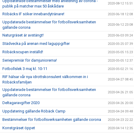
Uppdaterade bestämmelser med anledning av corona -
2020-08-12 15:51
publik på matcher max 50 åskådare
Röbäcks IF söker innebandytränare!
2020-06-18 12:08
Uppdaterade bestämmelser för fotbollsverksamheten
2020-06-12 23:08
gällande corona
Naturgräset är avstängt!
2020-06-03 09:24
Städvecka på arenan med laguppgifter
2020-05-25 07:39
Röbäckscupen inställd!
2020-05-05 15:23
Seriepremiär för damjuniorerna!
2020-05-05 12:37
Fotbollslek 3 maj kl. 10-11
2020-05-02 21:16
RIF hälsar vår nya idrottskonsulent välkommen in i
2020-04-27 08:45
Röbäcksfamiljen
Uppdaterade bestämmelser för fotbollsverksamheten
2020-04-26 21:05
gällande corona
Deltagaravgifter 2020
2020-04-26 20:00
Uppdatering gällande Röbäck Camp
2020-04-24 09:48
Bestämmelser för fotbollsverksamheten gällande corona
2020-04-23 22:22
Konstgräset öppet
2020-04-14 12:35