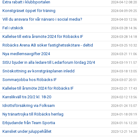
Extra rabatt i klubbportalen
2024-04-12 08:20
Konstgräset öppet för träning
2024-04-09 09:25
Vill du ansvara för vår närvaro i social media?
2024-04-03 12:56
Fel i utskick
2024-03-28 14:36
Kallelse till extra årsmöte 2024 för Röbäcks IF
2024-03-28 14:18
Röbäcks Arena AB söker fastighetsskötare - deltid
2024-03-25 10:32
Nya medlemsavgifter 2024
2024-03-21 11:06
SISU bjuder in alla ledare till Ledarforum lördag 20/4
2024-03-19 11:57
Snöskottning av konstgräsplanen inledd
2024-03-18 13:05
Sommarjobba hos Röbäcks IF
2024-03-07 20:51
Kallelse till årsmöte 2024 för Röbäcks IF
2024-02-21 17:43
Kanslikväll tis 20/2 kl. 18-20
2024-02-12 13:56
Idrottsförsäkring via Folksam
2024-01-24 15:07
Ny tränartrojka till Röbäcks herrlag
2024-01-18 09:19
Erbjudande från Team Sportia
2024-01-16 12:20
Kansliet under juluppehållet
2023-12-21 14:20