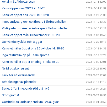
Avtal m SJ/ Idrottsresan
2023-12-14 12:00
Kansliöppet ons 20/12 kl. 18-20
2023-12-14 11:51
Kansliet öppet ons 29/11 kl. 18-20
2023-11-23 21:38
Innebandysarg och splitboard i Elofssonhallen
2023-11-10 13:32
Viktig info om Arenavärdskapet i Elofssonhallen
2023-11-10 12:22
Kansliet öppet mån 13 november kl. 18-20
2023-11-07 13:40
Oanvända nycklar och taggar
2023-10-20 10:45
Kansliet håller öppet ons 25 oktober kl. 18-20
2023-10-18 14:33
Inga fakturainköp på Team sportia
2023-10-12 07:29
Kansliet håller öppet onsdag 11 okt 18-20
2023-10-06 13:01
Ny idrottskonsulent
2023-09-22 15:02
Tack för ert överseende!
2023-09-20 22:09
Avbokningar av plantider
2023-09-18 11:19
Serieträffar innebandy röd blå nivå
2023-09-01 08:24
Stort grattis!
2023-08-27 18:58
Gottfrid Näslunds stipendium - 26 augusti
2023-08-24 20:52