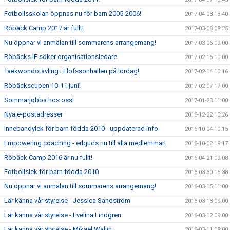
Fotbollsskolan öppnas nu för barn 2005-2006!
2017-04-03 18:40
Röbäck Camp 2017 är fullt!
2017-03-08 08:25
Nu öppnar vi anmälan till sommarens arrangemang!
2017-03-06 09:00
Röbäcks IF söker organisationsledare
2017-02-16 10:00
Taekwondotävling i Elofssonhallen på lördag!
2017-02-14 10:16
Röbäckscupen 10-11 juni!
2017-02-07 17:00
Sommarjobba hos oss!
2017-01-23 11:00
Nya e-postadresser
2016-12-22 10:26
Innebandylek för barn födda 2010 - uppdaterad info
2016-10-04 10:15
Empowering coaching - erbjuds nu till alla medlemmar!
2016-10-02 19:17
Röbäck Camp 2016 är nu fullt!
2016-04-21 09:08
Fotbollslek för barn födda 2010
2016-03-30 16:38
Nu öppnar vi anmälan till sommarens arrangemang!
2016-03-15 11:00
Lär känna vår styrelse - Jessica Sandström
2016-03-13 09:00
Lär känna vår styrelse - Evelina Lindgren
2016-03-12 09:00
Lär känna vår styrelse - Mikael Wallin
2016-03-11 08:00