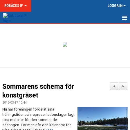
RÖBÄCKS IF
LOGGA IN
HEM
NYHETER
OM RÖBÄCKS IF
KONTAKT
DOKUMENT
Sommarens schema för
<
>
MATCHER
konstgräset
2015-03-17 10:44
MEDLEMSKAP & AVGIFTER
Nu har föreningen fördelat sina
träningstider och representationslagen lagt
RÖBÄCKS ARENA
sina matcher för den kommande
säsongen. För mer info och kalendrar för