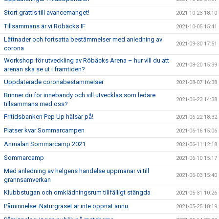
Stort grattis till avancemanget!
2021-10-23 18:10
Tillsammans är vi Röbäcks IF
2021-10-05 15:41
Lättnader och fortsatta bestämmelser med anledning av
2021-09-30 17:51
corona
Workshop för utveckling av Röbäcks Arena – hur vill du att
2021-08-20 15:39
arenan ska se ut i framtiden?
Uppdaterade coronabestämmelser
2021-08-07 16:38
Brinner du för innebandy och vill utvecklas som ledare
2021-06-23 14:38
tillsammans med oss?
Fritidsbanken Pep Up hälsar på!
2021-06-22 18:32
Platser kvar Sommarcampen
2021-06-16 15:06
Anmälan Sommarcamp 2021
2021-06-11 12:18
Sommarcamp
2021-06-10 15:17
Med anledning av helgens händelse uppmanar vi till
2021-06-03 15:40
grannsamverkan
Klubbstugan och omklädningsrum tillfälligt stängda
2021-05-31 10:26
Påminnelse: Naturgräset är inte öppnat ännu
2021-05-25 18:19