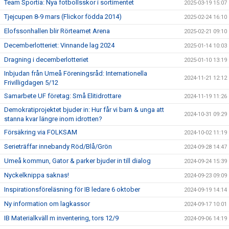
Team Sportia: Nya fotbollsskor i sortimentet
2025-03-19 15:07
Tjejcupen 8-9 mars (Flickor födda 2014)
2025-02-24 16:10
Elofssonhallen blir Rörteamet Arena
2025-02-21 09:10
Decemberlotteriet: Vinnande lag 2024
2025-01-14 10:03
Dragning i decemberlotteriet
2025-01-10 13:19
Inbjudan från Umeå Föreningsråd: Internationella
2024-11-21 12:12
Frivilligdagen 5/12
Samarbete UF företag: Små Elitidrottare
2024-11-19 11:26
Demokratiprojektet bjuder in: Hur får vi barn & unga att
2024-10-31 09:29
stanna kvar längre inom idrotten?
Försäkring via FOLKSAM
2024-10-02 11:19
Serieträffar innebandy Röd/Blå/Grön
2024-09-28 14:47
Umeå kommun, Gator & parker bjuder in till dialog
2024-09-24 15:39
Nyckelknippa saknas!
2024-09-23 09:09
Inspirationsföreläsning för IB ledare 6 oktober
2024-09-19 14:14
Ny information om lagkassor
2024-09-17 10:01
IB Materialkväll m inventering, tors 12/9
2024-09-06 14:19