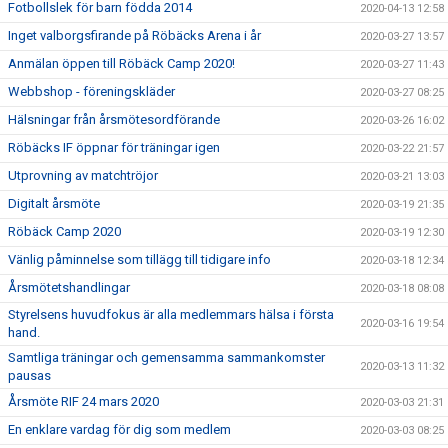
Fotbollslek för barn födda 2014
2020-04-13 12:58
Inget valborgsfirande på Röbäcks Arena i år
2020-03-27 13:57
Anmälan öppen till Röbäck Camp 2020!
2020-03-27 11:43
Webbshop - föreningskläder
2020-03-27 08:25
Hälsningar från årsmötesordförande
2020-03-26 16:02
Röbäcks IF öppnar för träningar igen
2020-03-22 21:57
Utprovning av matchtröjor
2020-03-21 13:03
Digitalt årsmöte
2020-03-19 21:35
Röbäck Camp 2020
2020-03-19 12:30
Vänlig påminnelse som tillägg till tidigare info
2020-03-18 12:34
Årsmötetshandlingar
2020-03-18 08:08
Styrelsens huvudfokus är alla medlemmars hälsa i första
2020-03-16 19:54
hand.
Samtliga träningar och gemensamma sammankomster
2020-03-13 11:32
pausas
Årsmöte RIF 24 mars 2020
2020-03-03 21:31
En enklare vardag för dig som medlem
2020-03-03 08:25