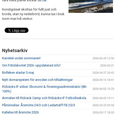
våra olika planer klickar du
här
.
Konstgräset skottas för fullt just och
borde, utan ny nederbörd, kunna tas i bruk
inom max två veckor.
Nyhetsarkiv
Kansliet under sommaren!
2026-06-29 12:50
Om Fritidskortet 2026 -uppdaterad info!
2026-05-21
Bolleken startar 3 maj
2026-04-27 20:42
Nytt domarsystem för arvoden och tillsättningar
2026-04-15 18:41
Röbäcks IF söker: Ekonomi & föreningsadministratör (80-
2026-04-02 10:23
100%)
Anmälan till Röbäck Camp och Röbäcks IF Fotbollsskola
2026-04-02 10:11
Påminnelse: Årsmöte 24/3 och Ledarträff FB 25/3
2026-03-23 09:33
Kallelse till årsmöte 2026
2026-03-17 18:03