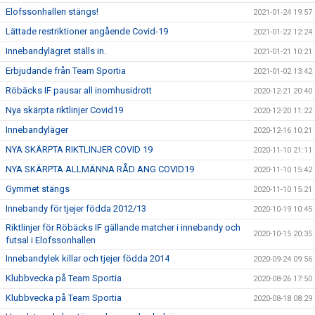
Elofssonhallen stängs!
2021-01-24 19:57
Lättade restriktioner angående Covid-19
2021-01-22 12:24
Innebandylägret ställs in.
2021-01-21 10:21
Erbjudande från Team Sportia
2021-01-02 13:42
Röbäcks IF pausar all inomhusidrott
2020-12-21 20:40
Nya skärpta riktlinjer Covid19
2020-12-20 11:22
Innebandyläger
2020-12-16 10:21
NYA SKÄRPTA RIKTLINJER COVID 19
2020-11-10 21:11
NYA SKÄRPTA ALLMÄNNA RÅD ANG COVID19
2020-11-10 15:42
Gymmet stängs
2020-11-10 15:21
Innebandy för tjejer födda 2012/13
2020-10-19 10:45
Riktlinjer för Röbäcks IF gällande matcher i innebandy och
2020-10-15 20:35
futsal i Elofssonhallen
Innebandylek killar och tjejer födda 2014
2020-09-24 09:56
Klubbvecka på Team Sportia
2020-08-26 17:50
Klubbvecka på Team Sportia
2020-08-18 08:29