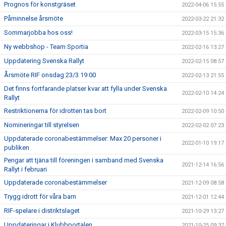
Prognos för konstgräset
2022-04-06 15:55
Påminnelse årsmöte
2022-03-22 21:32
Sommarjobba hos oss!
2022-03-15 15:36
Ny webbshop - Team Sportia
2022-02-16 13:27
Uppdatering Svenska Rallyt
2022-02-15 08:57
Årsmöte RIF onsdag 23/3 19:00
2022-02-13 21:55
Det finns fortfarande platser kvar att fylla under Svenska
2022-02-10 14:24
Rallyt
Restriktionerna för idrotten tas bort
2022-02-09 10:50
Nomineringar till styrelsen
2022-02-02 07:23
Uppdaterade coronabestämmelser: Max 20 personer i
2022-01-10 19:17
publiken
Pengar att tjäna till föreningen i samband med Svenska
2021-12-14 16:56
Rallyt i februari
Uppdaterade coronabestämmelser
2021-12-09 08:58
Trygg idrott för våra barn
2021-12-01 12:44
RIF-spelare i distriktslaget
2021-10-29 13:27
Uppdateringar i Klubbportalen
2021-10-25 09:37