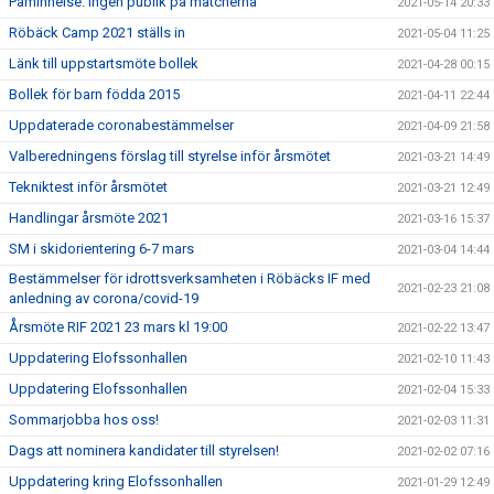
Påminnelse: Ingen publik på matcherna
2021-05-14 20:33
Röbäck Camp 2021 ställs in
2021-05-04 11:25
Länk till uppstartsmöte bollek
2021-04-28 00:15
Bollek för barn födda 2015
2021-04-11 22:44
Uppdaterade coronabestämmelser
2021-04-09 21:58
Valberedningens förslag till styrelse inför årsmötet
2021-03-21 14:49
Tekniktest inför årsmötet
2021-03-21 12:49
Handlingar årsmöte 2021
2021-03-16 15:37
SM i skidorientering 6-7 mars
2021-03-04 14:44
Bestämmelser för idrottsverksamheten i Röbäcks IF med
2021-02-23 21:08
anledning av corona/covid-19
Årsmöte RIF 2021 23 mars kl 19:00
2021-02-22 13:47
Uppdatering Elofssonhallen
2021-02-10 11:43
Uppdatering Elofssonhallen
2021-02-04 15:33
Sommarjobba hos oss!
2021-02-03 11:31
Dags att nominera kandidater till styrelsen!
2021-02-02 07:16
Uppdatering kring Elofssonhallen
2021-01-29 12:49