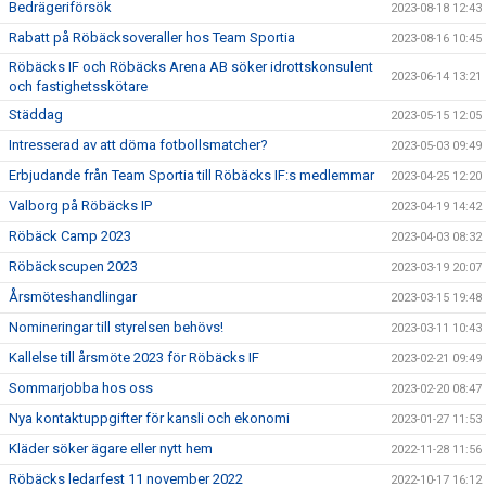
Bedrägeriförsök
2023-08-18 12:43
Rabatt på Röbäcksoveraller hos Team Sportia
2023-08-16 10:45
Röbäcks IF och Röbäcks Arena AB söker idrottskonsulent
2023-06-14 13:21
och fastighetsskötare
Städdag
2023-05-15 12:05
Intresserad av att döma fotbollsmatcher?
2023-05-03 09:49
Erbjudande från Team Sportia till Röbäcks IF:s medlemmar
2023-04-25 12:20
Valborg på Röbäcks IP
2023-04-19 14:42
Röbäck Camp 2023
2023-04-03 08:32
Röbäckscupen 2023
2023-03-19 20:07
Årsmöteshandlingar
2023-03-15 19:48
Nomineringar till styrelsen behövs!
2023-03-11 10:43
Kallelse till årsmöte 2023 för Röbäcks IF
2023-02-21 09:49
Sommarjobba hos oss
2023-02-20 08:47
Nya kontaktuppgifter för kansli och ekonomi
2023-01-27 11:53
Kläder söker ägare eller nytt hem
2022-11-28 11:56
Röbäcks ledarfest 11 november 2022
2022-10-17 16:12