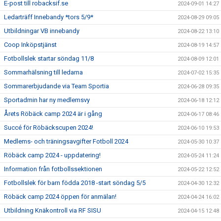
E-post till robacksif.se
2024-09-01 14:27
Ledarträff Innebandy *tors 5/9*
2024-08-29 09:05
Utbildningar VB innebandy
2024-08-22 13:10
Coop Inköpstjänst
2024-08-19 14:57
Fotbollslek startar söndag 11/8
2024-08-09 12:01
Sommarhälsning till ledarna
2024-07-02 15:35
Sommarerbjudande via Team Sportia
2024-06-28 09:35
Sportadmin har ny medlemsvy
2024-06-18 12:12
Årets Röbäck camp 2024 är i gång
2024-06-17 08:46
Succé för Röbäckscupen 2024!
2024-06-10 19:53
Medlems- och träningsavgifter Fotboll 2024
2024-05-30 10:37
Röbäck camp 2024 - uppdatering!
2024-05-24 11:24
Information från fotbollssektionen
2024-05-22 12:52
Fotbollslek för barn födda 2018 -start söndag 5/5
2024-04-30 12:32
Röbäck camp 2024 öppen för anmälan!
2024-04-24 16:02
Utbildning Knäkontroll via RF SISU
2024-04-15 12:48