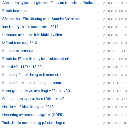
Alexandra hyllades i globen - En av årets fotbollsföräldrar
2018-11-13 10:02
Röbäcksmössan
2018-10-29 08:53
Påminnelse: Föreläsning med Annelie Salminen!
2018-10-26 09:08
Innebandylek för barn födda 2012
2018-10-05 11:25
Leverans av kläder från klubbkvällen
2018-10-02 11:06
Målvaktens dag 6/10
2018-09-24 15:34
Kansliet informerar
2018-09-19 13:12
Röbäcks IF anställer ny idrottskonsulent!
2018-09-19 09:28
Klubbkväll 11/9 kl 18-20
2018-09-04 14:07
Kansliet på utbildning och semester
2018-08-20 16:23
Kansliet önskar er en härlig sommar
2018-07-11 21:31
Konstgräset delvis avstängt v.29 och v.30
2018-07-11 21:24
Presentation av styrelsen i Röbäcks IF
2018-06-11 13:47
Nu kör vi - Röbäckscupen 2018!
2018-06-06 23:39
Hantering av personuppgifter (GDPR)
2018-05-25 17:02
Tack till alla som deltog på städdagen
2018-05-23 21:16