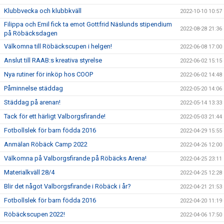
Klubbvecka och klubbkväll
2022-10-10 10:57
Filippa och Emil fick ta emot Gottfrid Näslunds stipendium
2022-08-28 21:36
på Röbäcksdagen
Välkomna till Röbäckscupen i helgen!
2022-06-08 17:00
Anslut till RAAB:s kreativa styrelse
2022-06-02 15:15
Nya rutiner för inköp hos COOP
2022-06-02 14:48
Påminnelse städdag
2022-05-20 14:06
Städdag på arenan!
2022-05-14 13:33
Tack för ett härligt Valborgsfirande!
2022-05-03 21:44
Fotbollslek för barn födda 2016
2022-04-29 15:55
Anmälan Röbäck Camp 2022
2022-04-26 12:00
Välkomna på Valborgsfirande på Röbäcks Arena!
2022-04-25 23:11
Materialkväll 28/4
2022-04-25 12:28
Blir det något Valborgsfirande i Röbäck i år?
2022-04-21 21:53
Fotbollslek för barn födda 2016
2022-04-20 11:19
Röbäckscupen 2022!
2022-04-06 17:50