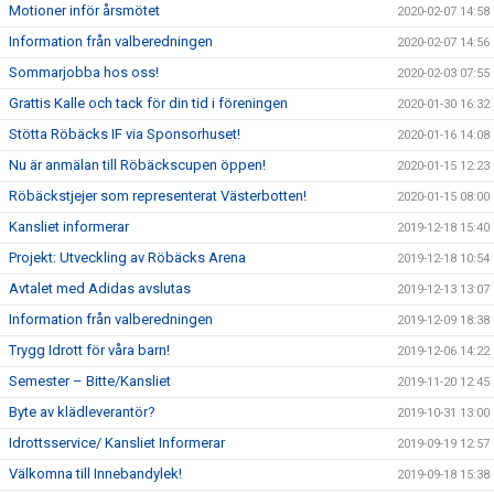
Motioner inför årsmötet
2020-02-07 14:58
Information från valberedningen
2020-02-07 14:56
Sommarjobba hos oss!
2020-02-03 07:55
Grattis Kalle och tack för din tid i föreningen
2020-01-30 16:32
Stötta Röbäcks IF via Sponsorhuset!
2020-01-16 14:08
Nu är anmälan till Röbäckscupen öppen!
2020-01-15 12:23
Röbäckstjejer som representerat Västerbotten!
2020-01-15 08:00
Kansliet informerar
2019-12-18 15:40
Projekt: Utveckling av Röbäcks Arena
2019-12-18 10:54
Avtalet med Adidas avslutas
2019-12-13 13:07
Information från valberedningen
2019-12-09 18:38
Trygg Idrott för våra barn!
2019-12-06 14:22
Semester – Bitte/Kansliet
2019-11-20 12:45
Byte av klädleverantör?
2019-10-31 13:00
Idrottsservice/ Kansliet Informerar
2019-09-19 12:57
Välkomna till Innebandylek!
2019-09-18 15:38