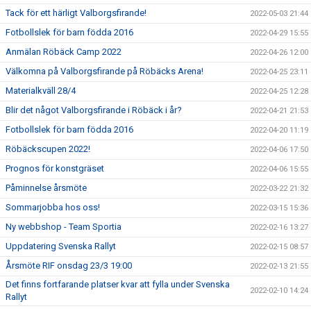
Tack för ett härligt Valborgsfirande!
2022-05-03 21:44
Fotbollslek för barn födda 2016
2022-04-29 15:55
Anmälan Röbäck Camp 2022
2022-04-26 12:00
Välkomna på Valborgsfirande på Röbäcks Arena!
2022-04-25 23:11
Materialkväll 28/4
2022-04-25 12:28
Blir det något Valborgsfirande i Röbäck i år?
2022-04-21 21:53
Fotbollslek för barn födda 2016
2022-04-20 11:19
Röbäckscupen 2022!
2022-04-06 17:50
Prognos för konstgräset
2022-04-06 15:55
Påminnelse årsmöte
2022-03-22 21:32
Sommarjobba hos oss!
2022-03-15 15:36
Ny webbshop - Team Sportia
2022-02-16 13:27
Uppdatering Svenska Rallyt
2022-02-15 08:57
Årsmöte RIF onsdag 23/3 19:00
2022-02-13 21:55
Det finns fortfarande platser kvar att fylla under Svenska
2022-02-10 14:24
Rallyt