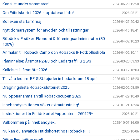
Kansliet under sommaren!
2026-06-29 12:50
Om Fritidskortet 2026 -uppdaterad info!
2026-05-21
Bolleken startar 3 maj
2026-04-27 20:42
Nytt domarsystem för arvoden och tillsättningar
2026-04-15 18:41
Röbäcks IF söker: Ekonomi & föreningsadministratör (80-
2026-04-02 10:23
100%)
Anmälan till Röbäck Camp och Röbäcks IF Fotbollsskola
2026-04-02 10:11
Påminnelse: Årsmöte 24/3 och Ledarträff FB 25/3
2026-03-23 09:33
Kallelse till årsmöte 2026
2026-03-17 18:03
Till våra ledare: RF-SISU bjuder in Ledarforum 18 april
2026-03-12 15:23
Dragningslista Röbäckslotteriet 2025
2026-02-02 08:59
Nu öppnar anmälan till Röbäckscupen 2026
2026-01-29 10:49
Innebandysektionen söker extrautrustning!
2026-01-21 13:34
Instruktioner för Fritidskortet *uppdaterat 260129*
2025-10-21
Välkommen på Innebandylek!
2025-10-07 16:00
Nu kan du använda Fritidskortet hos Röbäcks IF!
2025-10-06
Bättre ljus -bättre spel!