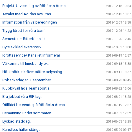
Projekt: Utveckling av Röbäcks Arena
2019-12-18 10:54
Avtalet med Adidas avslutas
2019-12-13 13:07
Information från valberedningen
2019-12-09 18:38
Trygg Idrott för våra barn!
2019-12-06 14:22
Semester – Bitte/Kansliet
2019-11-20 12:45
Byte av klädleverantör?
2019-10-31 13:00
Idrottsservice/ Kansliet Informerar
2019-09-19 12:57
Välkomna till Innebandylek!
2019-09-18 15:38
Höstmörker kräver bättre belysning
2019-09-11 13:37
Röbäcksdagen 1 september
2019-08-23 09:45
Klubbkväll hos Teamsportia
2019-08-22 15:06
Bra jobbat våra RIF-lag!
2019-08-01 18:28
Otillåtet beteende på Röbäcks Arena
2019-07-19 12:57
Bemanning under sommaren
2019-07-01 12:32
Lyckad städdag!
2019-06-03 18:25
Kansliets håller stängt
2019-05-29 09:47