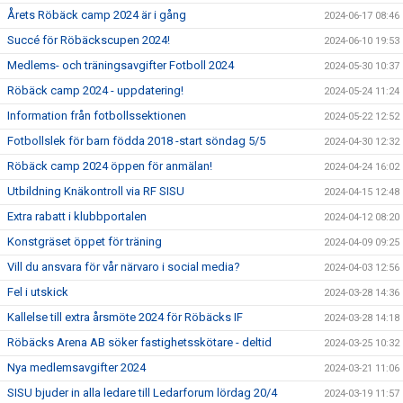
Årets Röbäck camp 2024 är i gång
2024-06-17 08:46
Succé för Röbäckscupen 2024!
2024-06-10 19:53
Medlems- och träningsavgifter Fotboll 2024
2024-05-30 10:37
Röbäck camp 2024 - uppdatering!
2024-05-24 11:24
Information från fotbollssektionen
2024-05-22 12:52
Fotbollslek för barn födda 2018 -start söndag 5/5
2024-04-30 12:32
Röbäck camp 2024 öppen för anmälan!
2024-04-24 16:02
Utbildning Knäkontroll via RF SISU
2024-04-15 12:48
Extra rabatt i klubbportalen
2024-04-12 08:20
Konstgräset öppet för träning
2024-04-09 09:25
Vill du ansvara för vår närvaro i social media?
2024-04-03 12:56
Fel i utskick
2024-03-28 14:36
Kallelse till extra årsmöte 2024 för Röbäcks IF
2024-03-28 14:18
Röbäcks Arena AB söker fastighetsskötare - deltid
2024-03-25 10:32
Nya medlemsavgifter 2024
2024-03-21 11:06
SISU bjuder in alla ledare till Ledarforum lördag 20/4
2024-03-19 11:57