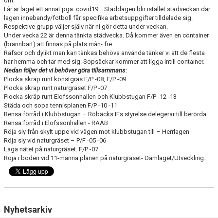
om.
I år är läget ett annat pga. covid19… Städdagen blir istället städveckan där
lagen innebandy/fotboll får specifika arbetsuppgifter tilldelade sig.
Respektive grupp väljer själv när ni gör detta under veckan.
Under vecka 22 är denna tänkta städvecka. Då kommer även en container
(brännbart) att finnas på plats mån- fre.
Räfsor och dylikt man kan tänkas behöva använda tänker vi att de flesta
har hemma och tar med sig. Sopsäckar kommer att ligga intill container.
Nedan
följer
det
vi
behöver
göra
tillsammans
:
Plocka skräp runt konstgräs F/P -08, F/P -09
Plocka skräp runt naturgräset F/P -07
Plocka skräp runt Elofssonhallen och Klubbstugan F/P -12 -13
Städa och sopa tennisplanen F/P -10 -11
Rensa förråd i Klubbstugan – Röbäcks IFs styrelse delegerar till berörda.
Rensa förråd i Elofssonhallen - RAAB
Röja sly från skylt uppe vid vägen mot klubbstugan till – Herrlagen
Röja sly vid naturgräset – P/F -05 -06
Laga nätet på naturgräset. F/P -07
Röja i boden vid 11-manna planen på naturgräset- Damlaget/Utveckling.
Nyhetsarkiv