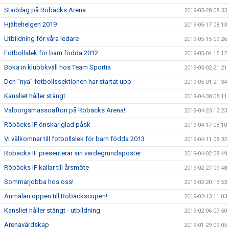
Städdag på Röbäcks Arena
2019-05-28 08:33
Hjältehelgen 2019
2019-05-17 08:13
Utbildning för våra ledare
2019-05-15 09:26
Fotbollslek för barn födda 2012
2019-05-04 15:12
Boka in klubbkväll hos Team Sportia
2019-05-02 21:21
Den ”nya” fotbollssektionen har startat upp
2019-05-01 21:34
Kansliet håller stängt
2019-04-30 08:11
Valborgsmässoafton på Röbäcks Arena!
2019-04-23 12:23
Röbäcks IF önskar glad påsk
2019-04-17 08:10
Vi välkomnar till fotbollslek för barn födda 2013
2019-04-11 08:32
Röbäcks IF presenterar sin värdegrundsposter
2019-04-02 08:49
Röbäcks IF kallar till årsmöte
2019-02-27 09:48
Sommarjobba hos oss!
2019-02-20 13:53
Anmälan öppen till Röbäckscupen!
2019-02-13 11:03
Kansliet håller stängt - utbildning
2019-02-06 07:50
Arenavärdskap
2019-01-29 09:05