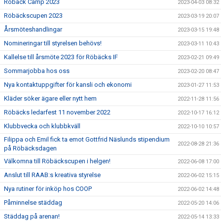
Röbäck Camp 2023
2023-04-03 08:32
Röbäckscupen 2023
2023-03-19 20:07
Årsmöteshandlingar
2023-03-15 19:48
Nomineringar till styrelsen behövs!
2023-03-11 10:43
Kallelse till årsmöte 2023 för Röbäcks IF
2023-02-21 09:49
Sommarjobba hos oss
2023-02-20 08:47
Nya kontaktuppgifter för kansli och ekonomi
2023-01-27 11:53
Kläder söker ägare eller nytt hem
2022-11-28 11:56
Röbäcks ledarfest 11 november 2022
2022-10-17 16:12
Klubbvecka och klubbkväll
2022-10-10 10:57
Filippa och Emil fick ta emot Gottfrid Näslunds stipendium
2022-08-28 21:36
på Röbäcksdagen
Välkomna till Röbäckscupen i helgen!
2022-06-08 17:00
Anslut till RAAB:s kreativa styrelse
2022-06-02 15:15
Nya rutiner för inköp hos COOP
2022-06-02 14:48
Påminnelse städdag
2022-05-20 14:06
Städdag på arenan!
2022-05-14 13:33