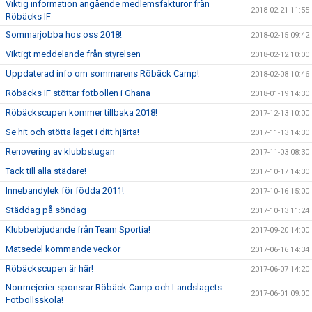
Viktig information angående medlemsfakturor från
2018-02-21 11:55
Röbäcks IF
Sommarjobba hos oss 2018!
2018-02-15 09:42
Viktigt meddelande från styrelsen
2018-02-12 10:00
Uppdaterad info om sommarens Röbäck Camp!
2018-02-08 10:46
Röbäcks IF stöttar fotbollen i Ghana
2018-01-19 14:30
Röbäckscupen kommer tillbaka 2018!
2017-12-13 10:00
Se hit och stötta laget i ditt hjärta!
2017-11-13 14:30
Renovering av klubbstugan
2017-11-03 08:30
Tack till alla städare!
2017-10-17 14:30
Innebandylek för födda 2011!
2017-10-16 15:00
Städdag på söndag
2017-10-13 11:24
Klubberbjudande från Team Sportia!
2017-09-20 14:00
Matsedel kommande veckor
2017-06-16 14:34
Röbäckscupen är här!
2017-06-07 14:20
Norrmejerier sponsrar Röbäck Camp och Landslagets
2017-06-01 09:00
Fotbollsskola!