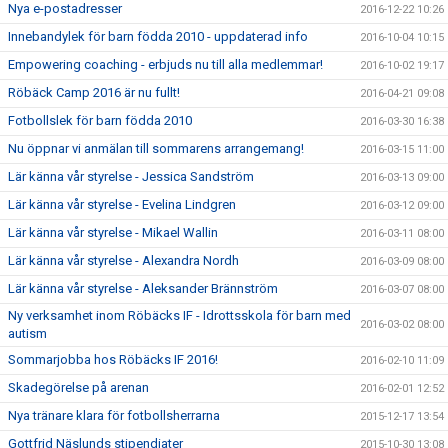
Nya e-postadresser
2016-12-22 10:26
Innebandylek för barn födda 2010 - uppdaterad info
2016-10-04 10:15
Empowering coaching - erbjuds nu till alla medlemmar!
2016-10-02 19:17
Röbäck Camp 2016 är nu fullt!
2016-04-21 09:08
Fotbollslek för barn födda 2010
2016-03-30 16:38
Nu öppnar vi anmälan till sommarens arrangemang!
2016-03-15 11:00
Lär känna vår styrelse - Jessica Sandström
2016-03-13 09:00
Lär känna vår styrelse - Evelina Lindgren
2016-03-12 09:00
Lär känna vår styrelse - Mikael Wallin
2016-03-11 08:00
Lär känna vår styrelse - Alexandra Nordh
2016-03-09 08:00
Lär känna vår styrelse - Aleksander Brännström
2016-03-07 08:00
Ny verksamhet inom Röbäcks IF - Idrottsskola för barn med
2016-03-02 08:00
autism
Sommarjobba hos Röbäcks IF 2016!
2016-02-10 11:09
Skadegörelse på arenan
2016-02-01 12:52
Nya tränare klara för fotbollsherrarna
2015-12-17 13:54
Gottfrid Näslunds stipendiater
2015-10-30 13:08