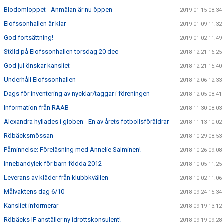
Blodomloppet - Anmälan är nu öppen
2019-01-15 08:34
Elofssonhallen är klar
2019-01-09 11:32
God fortsättning!
2019-01-02 11:49
Stöld på Elofssonhallen torsdag 20 dec
2018-12-21 16:25
God jul önskar kansliet
2018-12-21 15:40
Underhåll Elofssonhallen
2018-12-06 12:33
Dags för inventering av nycklar/taggar i föreningen
2018-12-05 08:41
Information från RAAB
2018-11-30 08:03
Alexandra hyllades i globen - En av årets fotbollsföräldrar
2018-11-13 10:02
Röbäcksmössan
2018-10-29 08:53
Påminnelse: Föreläsning med Annelie Salminen!
2018-10-26 09:08
Innebandylek för barn födda 2012
2018-10-05 11:25
Leverans av kläder från klubbkvällen
2018-10-02 11:06
Målvaktens dag 6/10
2018-09-24 15:34
Kansliet informerar
2018-09-19 13:12
Röbäcks IF anställer ny idrottskonsulent!
2018-09-19 09:28