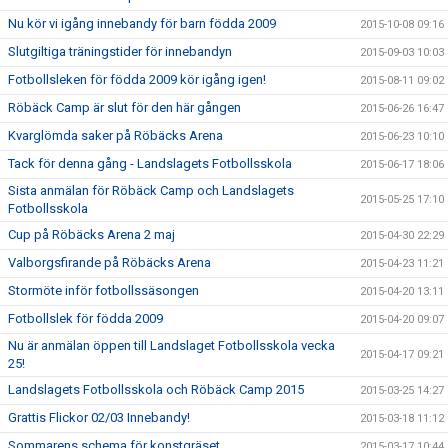
Nu kör vi igång innebandy för barn födda 2009
2015-10-08 09:16
Slutgiltiga träningstider för innebandyn
2015-09-03 10:03
Fotbollsleken för födda 2009 kör igång igen!
2015-08-11 09:02
Röbäck Camp är slut för den här gången
2015-06-26 16:47
Kvarglömda saker på Röbäcks Arena
2015-06-23 10:10
Tack för denna gång - Landslagets Fotbollsskola
2015-06-17 18:06
Sista anmälan för Röbäck Camp och Landslagets
2015-05-25 17:10
Fotbollsskola
Cup på Röbäcks Arena 2 maj
2015-04-30 22:29
Valborgsfirande på Röbäcks Arena
2015-04-23 11:21
Stormöte inför fotbollssäsongen
2015-04-20 13:11
Fotbollslek för födda 2009
2015-04-20 09:07
Nu är anmälan öppen till Landslaget Fotbollsskola vecka
2015-04-17 09:21
25!
Landslagets Fotbollsskola och Röbäck Camp 2015
2015-03-25 14:27
Grattis Flickor 02/03 Innebandy!
2015-03-18 11:12
Sommarens schema för konstgräset
2015-03-17 10:44