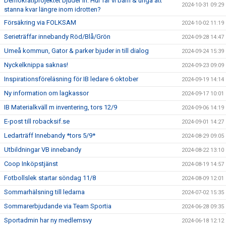
Demokratiprojektet bjuder in: Hur får vi barn & unga att
2024-10-31 09:29
stanna kvar längre inom idrotten?
Försäkring via FOLKSAM
2024-10-02 11:19
Serieträffar innebandy Röd/Blå/Grön
2024-09-28 14:47
Umeå kommun, Gator & parker bjuder in till dialog
2024-09-24 15:39
Nyckelknippa saknas!
2024-09-23 09:09
Inspirationsföreläsning för IB ledare 6 oktober
2024-09-19 14:14
Ny information om lagkassor
2024-09-17 10:01
IB Materialkväll m inventering, tors 12/9
2024-09-06 14:19
E-post till robacksif.se
2024-09-01 14:27
Ledarträff Innebandy *tors 5/9*
2024-08-29 09:05
Utbildningar VB innebandy
2024-08-22 13:10
Coop Inköpstjänst
2024-08-19 14:57
Fotbollslek startar söndag 11/8
2024-08-09 12:01
Sommarhälsning till ledarna
2024-07-02 15:35
Sommarerbjudande via Team Sportia
2024-06-28 09:35
Sportadmin har ny medlemsvy
2024-06-18 12:12