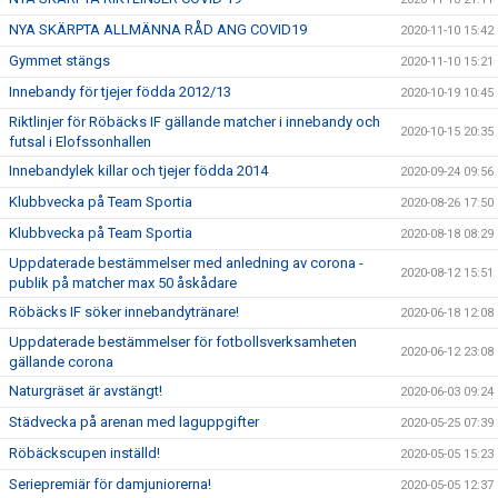
NYA SKÄRPTA ALLMÄNNA RÅD ANG COVID19
2020-11-10 15:42
Gymmet stängs
2020-11-10 15:21
Innebandy för tjejer födda 2012/13
2020-10-19 10:45
Riktlinjer för Röbäcks IF gällande matcher i innebandy och
2020-10-15 20:35
futsal i Elofssonhallen
Innebandylek killar och tjejer födda 2014
2020-09-24 09:56
Klubbvecka på Team Sportia
2020-08-26 17:50
Klubbvecka på Team Sportia
2020-08-18 08:29
Uppdaterade bestämmelser med anledning av corona -
2020-08-12 15:51
publik på matcher max 50 åskådare
Röbäcks IF söker innebandytränare!
2020-06-18 12:08
Uppdaterade bestämmelser för fotbollsverksamheten
2020-06-12 23:08
gällande corona
Naturgräset är avstängt!
2020-06-03 09:24
Städvecka på arenan med laguppgifter
2020-05-25 07:39
Röbäckscupen inställd!
2020-05-05 15:23
Seriepremiär för damjuniorerna!
2020-05-05 12:37