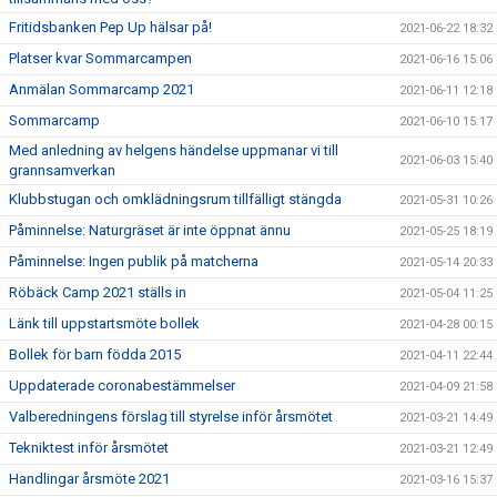
Fritidsbanken Pep Up hälsar på!
2021-06-22 18:32
Platser kvar Sommarcampen
2021-06-16 15:06
Anmälan Sommarcamp 2021
2021-06-11 12:18
Sommarcamp
2021-06-10 15:17
Med anledning av helgens händelse uppmanar vi till
2021-06-03 15:40
grannsamverkan
Klubbstugan och omklädningsrum tillfälligt stängda
2021-05-31 10:26
Påminnelse: Naturgräset är inte öppnat ännu
2021-05-25 18:19
Påminnelse: Ingen publik på matcherna
2021-05-14 20:33
Röbäck Camp 2021 ställs in
2021-05-04 11:25
Länk till uppstartsmöte bollek
2021-04-28 00:15
Bollek för barn födda 2015
2021-04-11 22:44
Uppdaterade coronabestämmelser
2021-04-09 21:58
Valberedningens förslag till styrelse inför årsmötet
2021-03-21 14:49
Tekniktest inför årsmötet
2021-03-21 12:49
Handlingar årsmöte 2021
2021-03-16 15:37