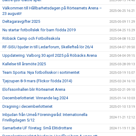
2025-08-13 14:48
Välkommen till Hållbarhetsdagen på Rörteamets Arena –
2025-06-25 16:21
23 augusti!
Deltagaravgifter 2025
2025-05-09 11:29
Nu startar fotbollslek för barn födda 2019
2025-04-25 15:29
Röbäck Camp och Fotbollsskola
2025-04-08 15:22
RF-SISU bjuder in till Ledarforum, Skellefteå lör 26/4
2025-04-07 09:50
Uppdatering: Valborg 30 april 2025 på Röbäcks Arena
2025-04-04 09:15
Kallelse till årsmöte 2025
2025-03-28 09:13
Team Sportia: Nya fotbollsskor i sortimentet
2025-03-19 15:07
Tjejcupen 8-9 mars (Flickor födda 2014)
2025-02-24 16:10
Elofssonhallen blir Rörteamet Arena
2025-02-21 09:10
Decemberlotteriet: Vinnande lag 2024
2025-01-14 10:03
Dragning i decemberlotteriet
2025-01-10 13:19
Inbjudan från Umeå Föreningsråd: Internationella
2024-11-21 12:12
Frivilligdagen 5/12
Samarbete UF företag: Små Elitidrottare
2024-11-19 11:26