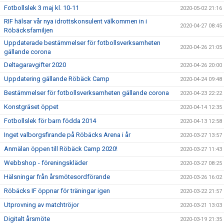
Fotbollslek 3 maj kl. 10-11
2020-05-02 21:16
RIF hälsar vår nya idrottskonsulent välkommen in i
2020-04-27 08:45
Röbäcksfamiljen
Uppdaterade bestämmelser för fotbollsverksamheten
2020-04-26 21:05
gällande corona
Deltagaravgifter 2020
2020-04-26 20:00
Uppdatering gällande Röbäck Camp
2020-04-24 09:48
Bestämmelser för fotbollsverksamheten gällande corona
2020-04-23 22:22
Konstgräset öppet
2020-04-14 12:35
Fotbollslek för barn födda 2014
2020-04-13 12:58
Inget valborgsfirande på Röbäcks Arena i år
2020-03-27 13:57
Anmälan öppen till Röbäck Camp 2020!
2020-03-27 11:43
Webbshop - föreningskläder
2020-03-27 08:25
Hälsningar från årsmötesordförande
2020-03-26 16:02
Röbäcks IF öppnar för träningar igen
2020-03-22 21:57
Utprovning av matchtröjor
2020-03-21 13:03
Digitalt årsmöte
2020-03-19 21:35