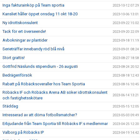
Inga fakturainköp på Team sportia
2023-10-12 07:29
Kansliet håller öppet onsdag 11 okt 18-20
2023-10-06 13:01
Ny idrottskonsulent
2023-09-22 15:02
Tack för ert överseende!
2023-09-20 22:09
Avbokningar av plantider
2023-09-18 11:19
Serieträffar innebandy röd blå nivå
2023-09-01 08:24
Stort grattis!
2023-08-27 18:58
Gottfrid Näslunds stipendium - 26 augusti
2023-08-24 20:52
Bedrägeriförsök
2023-08-18 12:43
Rabatt på Röbäcksoveraller hos Team Sportia
2023-08-16 10:45
Röbäcks IF och Röbäcks Arena AB söker idrottskonsulent
2023-06-14 13:21
och fastighetsskötare
Städdag
2023-05-15 12:05
Intresserad av att döma fotbollsmatcher?
2023-05-03 09:49
Erbjudande från Team Sportia till Röbäcks IF:s medlemmar
2023-04-25 12:20
Valborg på Röbäcks IP
2023-04-19 14:42