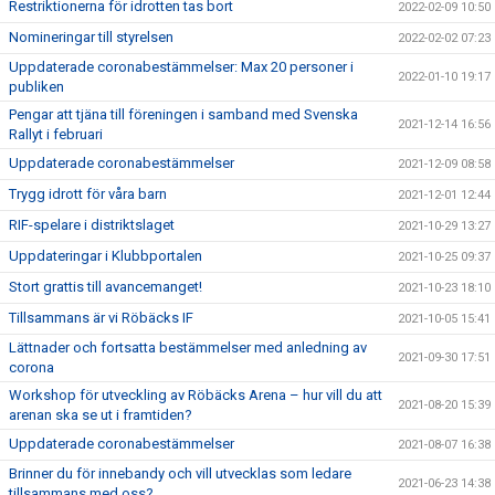
Restriktionerna för idrotten tas bort
2022-02-09 10:50
Nomineringar till styrelsen
2022-02-02 07:23
Uppdaterade coronabestämmelser: Max 20 personer i
2022-01-10 19:17
publiken
Pengar att tjäna till föreningen i samband med Svenska
2021-12-14 16:56
Rallyt i februari
Uppdaterade coronabestämmelser
2021-12-09 08:58
Trygg idrott för våra barn
2021-12-01 12:44
RIF-spelare i distriktslaget
2021-10-29 13:27
Uppdateringar i Klubbportalen
2021-10-25 09:37
Stort grattis till avancemanget!
2021-10-23 18:10
Tillsammans är vi Röbäcks IF
2021-10-05 15:41
Lättnader och fortsatta bestämmelser med anledning av
2021-09-30 17:51
corona
Workshop för utveckling av Röbäcks Arena – hur vill du att
2021-08-20 15:39
arenan ska se ut i framtiden?
Uppdaterade coronabestämmelser
2021-08-07 16:38
Brinner du för innebandy och vill utvecklas som ledare
2021-06-23 14:38
tillsammans med oss?