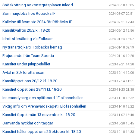
Snöskottning av konstgräsplanen inledd
2024-03-18 13:05
Sommarjobba hos Röbäcks IF
2024-03-07 20:51
Kallelse till årsmöte 2024 för Röbäcks IF
2024-02-21 17:43
Kanslikväll tis 20/2 kl. 18-20
2024-02-12 13:56
Idrottsförsäkring via Folksam
2024-01-24 15:07
Ny tränartrojka till Röbäcks herrlag
2024-01-18 09:19
Erbjudande från Team Sportia
2024-01-16 12:20
Kansliet under juluppehållet
2023-12-21 14:20
Avtal m SJ/ Idrottsresan
2023-12-14 12:00
Kansliöppet ons 20/12 kl. 18-20
2023-12-14 11:51
Kansliet öppet ons 29/11 kl. 18-20
2023-11-23 21:38
Innebandysarg och splitboard i Elofssonhallen
2023-11-10 13:32
Viktig info om Arenavärdskapet i Elofssonhallen
2023-11-10 12:22
Kansliet öppet mån 13 november kl. 18-20
2023-11-07 13:40
Oanvända nycklar och taggar
2023-10-20 10:45
Kansliet håller öppet ons 25 oktober kl. 18-20
2023-10-18 14:33