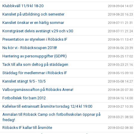
Klubbkväll 11/9 kl 18-20
2018-09-04 14:07
Kansliet på utbildning och semester
2018-08-20 16:23
Kansliet önskar er en härlig sommar
2018-07-11 21:31
Konstgräset delvis avstängt v.29 och v.30
2018-07-11 21:24
Presentation av styrelsen i Röbäcks IF
2018-06-11 13:47
Nu kör vi - Röbäckscupen 2018!
2018-06-06 23:39
Hantering av personuppgifter (GDPR)
2018-05-25 17:02
Tack till alla som deltog på städdagen
2018-05-23 21:16
Städdag för medlemmar i Röbäcks IF
2018-05-15 09:10
Kansliet stängt 9/5 - 13/5
2018-05-08 14:27
Valborgsmässoafton på Röbäcks Arena!
2018-04-20 07:30
Fotbollslek för barn 2012
2018-04-16 14:00
Kallelse till extrainsatt årsmöte torsdag 12/4 kl 19:00
2018-03-27 10:35
Anmälan till Röbäck Camp och fotbollsskolan öppnar på
2018-03-21 08:50
fredag!
Röbäcks IF kallar till årsmöte
2018-03-02 08:30