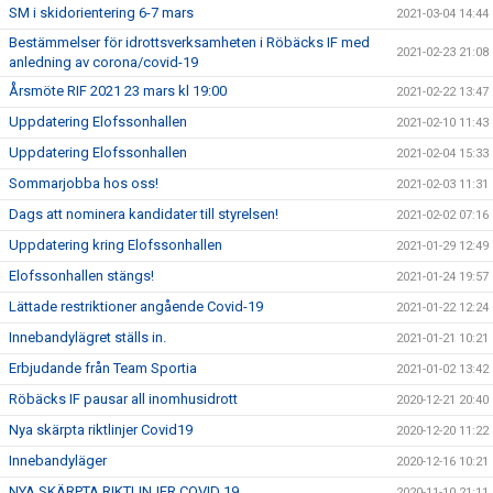
SM i skidorientering 6-7 mars
2021-03-04 14:44
Bestämmelser för idrottsverksamheten i Röbäcks IF med
2021-02-23 21:08
anledning av corona/covid-19
Årsmöte RIF 2021 23 mars kl 19:00
2021-02-22 13:47
Uppdatering Elofssonhallen
2021-02-10 11:43
Uppdatering Elofssonhallen
2021-02-04 15:33
Sommarjobba hos oss!
2021-02-03 11:31
Dags att nominera kandidater till styrelsen!
2021-02-02 07:16
Uppdatering kring Elofssonhallen
2021-01-29 12:49
Elofssonhallen stängs!
2021-01-24 19:57
Lättade restriktioner angående Covid-19
2021-01-22 12:24
Innebandylägret ställs in.
2021-01-21 10:21
Erbjudande från Team Sportia
2021-01-02 13:42
Röbäcks IF pausar all inomhusidrott
2020-12-21 20:40
Nya skärpta riktlinjer Covid19
2020-12-20 11:22
Innebandyläger
2020-12-16 10:21
NYA SKÄRPTA RIKTLINJER COVID 19
2020-11-10 21:11