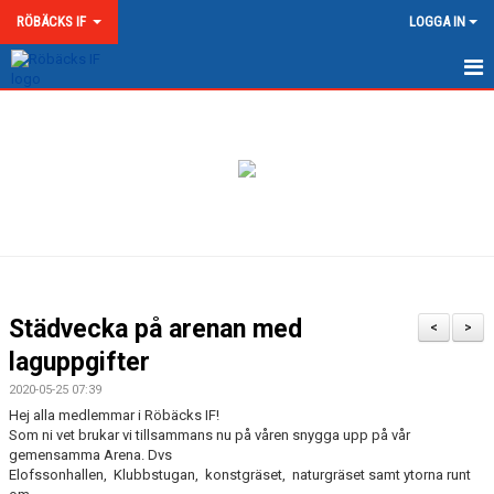
RÖBÄCKS IF
LOGGA IN
HEM
NYHETER
OM RÖBÄCKS IF
KONTAKT
DOKUMENT
Städvecka på arenan med
<
>
MATCHER
laguppgifter
2020-05-25 07:39
MEDLEMSKAP & AVGIFTER
Hej alla medlemmar i Röbäcks IF!
Som ni vet brukar vi tillsammans nu på våren snygga upp på vår
RÖBÄCKS ARENA
gemensamma Arena. Dvs
Elofssonhallen, Klubbstugan, konstgräset, naturgräset samt ytorna runt