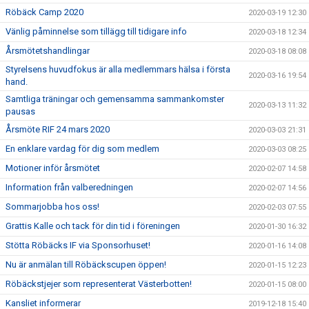
Röbäck Camp 2020
2020-03-19 12:30
Vänlig påminnelse som tillägg till tidigare info
2020-03-18 12:34
Årsmötetshandlingar
2020-03-18 08:08
Styrelsens huvudfokus är alla medlemmars hälsa i första
2020-03-16 19:54
hand.
Samtliga träningar och gemensamma sammankomster
2020-03-13 11:32
pausas
Årsmöte RIF 24 mars 2020
2020-03-03 21:31
En enklare vardag för dig som medlem
2020-03-03 08:25
Motioner inför årsmötet
2020-02-07 14:58
Information från valberedningen
2020-02-07 14:56
Sommarjobba hos oss!
2020-02-03 07:55
Grattis Kalle och tack för din tid i föreningen
2020-01-30 16:32
Stötta Röbäcks IF via Sponsorhuset!
2020-01-16 14:08
Nu är anmälan till Röbäckscupen öppen!
2020-01-15 12:23
Röbäckstjejer som representerat Västerbotten!
2020-01-15 08:00
Kansliet informerar
2019-12-18 15:40