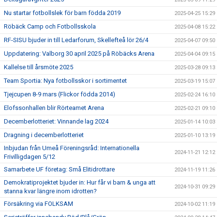
Nu startar fotbollslek för barn födda 2019
2025-04-25 15:29
Röbäck Camp och Fotbollsskola
2025-04-08 15:22
RF-SISU bjuder in till Ledarforum, Skellefteå lör 26/4
2025-04-07 09:50
Uppdatering: Valborg 30 april 2025 på Röbäcks Arena
2025-04-04 09:15
Kallelse till årsmöte 2025
2025-03-28 09:13
Team Sportia: Nya fotbollsskor i sortimentet
2025-03-19 15:07
Tjejcupen 8-9 mars (Flickor födda 2014)
2025-02-24 16:10
Elofssonhallen blir Rörteamet Arena
2025-02-21 09:10
Decemberlotteriet: Vinnande lag 2024
2025-01-14 10:03
Dragning i decemberlotteriet
2025-01-10 13:19
Inbjudan från Umeå Föreningsråd: Internationella
2024-11-21 12:12
Frivilligdagen 5/12
Samarbete UF företag: Små Elitidrottare
2024-11-19 11:26
Demokratiprojektet bjuder in: Hur får vi barn & unga att
2024-10-31 09:29
stanna kvar längre inom idrotten?
Försäkring via FOLKSAM
2024-10-02 11:19