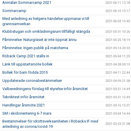
Anmälan Sommarcamp 2021
2021-06-11 12:18
Sommarcamp
2021-06-10 15:17
Med anledning av helgens händelse uppmanar vi till
2021-06-03 15:40
grannsamverkan
Klubbstugan och omklädningsrum tillfälligt stängda
2021-05-31 10:26
Påminnelse: Naturgräset är inte öppnat ännu
2021-05-25 18:19
Påminnelse: Ingen publik på matcherna
2021-05-14 20:33
Röbäck Camp 2021 ställs in
2021-05-04 11:25
Länk till uppstartsmöte bollek
2021-04-28 00:15
Bollek för barn födda 2015
2021-04-11 22:44
Uppdaterade coronabestämmelser
2021-04-09 21:58
Valberedningens förslag till styrelse inför årsmötet
2021-03-21 14:49
Tekniktest inför årsmötet
2021-03-21 12:49
Handlingar årsmöte 2021
2021-03-16 15:37
SM i skidorientering 6-7 mars
2021-03-04 14:44
Bestämmelser för idrottsverksamheten i Röbäcks IF med
2021-02-23 21:08
anledning av corona/covid-19