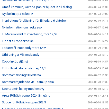
Serieträffar innebandy Röd/Blå/Grön
2024-09-28 14:47
Umeå kommun, Gator & parker bjuder in till dialog
2024-09-24 15:39
Nyckelknippa saknas!
2024-09-23 09:09
Inspirationsföreläsning för IB ledare 6 oktober
2024-09-19 14:14
Ny information om lagkassor
2024-09-17 10:01
IB Materialkväll m inventering, tors 12/9
2024-09-06 14:19
E-post till robacksif.se
2024-09-01 14:27
Ledarträff Innebandy *tors 5/9*
2024-08-29 09:05
Utbildningar VB innebandy
2024-08-22 13:10
Coop Inköpstjänst
2024-08-19 14:57
Fotbollslek startar söndag 11/8
2024-08-09 12:01
Sommarhälsning till ledarna
2024-07-02 15:35
Sommarerbjudande via Team Sportia
2024-06-28 09:35
Sportadmin har ny medlemsvy
2024-06-18 12:12
Årets Röbäck camp 2024 är i gång
2024-06-17 08:46
Succé för Röbäckscupen 2024!
2024-06-10 19:53