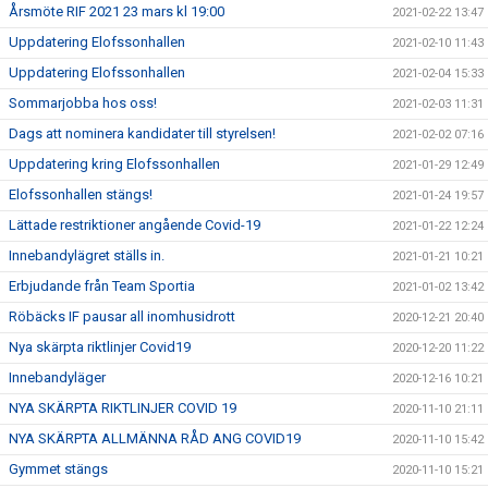
Årsmöte RIF 2021 23 mars kl 19:00
2021-02-22 13:47
Uppdatering Elofssonhallen
2021-02-10 11:43
Uppdatering Elofssonhallen
2021-02-04 15:33
Sommarjobba hos oss!
2021-02-03 11:31
Dags att nominera kandidater till styrelsen!
2021-02-02 07:16
Uppdatering kring Elofssonhallen
2021-01-29 12:49
Elofssonhallen stängs!
2021-01-24 19:57
Lättade restriktioner angående Covid-19
2021-01-22 12:24
Innebandylägret ställs in.
2021-01-21 10:21
Erbjudande från Team Sportia
2021-01-02 13:42
Röbäcks IF pausar all inomhusidrott
2020-12-21 20:40
Nya skärpta riktlinjer Covid19
2020-12-20 11:22
Innebandyläger
2020-12-16 10:21
NYA SKÄRPTA RIKTLINJER COVID 19
2020-11-10 21:11
NYA SKÄRPTA ALLMÄNNA RÅD ANG COVID19
2020-11-10 15:42
Gymmet stängs
2020-11-10 15:21