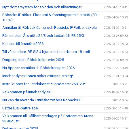
Nytt domarsystem för arvoden och tillsättningar
2026-04-15 18:41
Röbäcks IF söker: Ekonomi & föreningsadministratör (80-
2026-04-02 10:23
100%)
Anmälan till Röbäck Camp och Röbäcks IF Fotbollsskola
2026-04-02 10:11
Påminnelse: Årsmöte 24/3 och Ledarträff FB 25/3
2026-03-23 09:33
Kallelse till årsmöte 2026
2026-03-17 18:03
Till våra ledare: RF-SISU bjuder in Ledarforum 18 april
2026-03-12 15:23
Dragningslista Röbäckslotteriet 2025
2026-02-02 08:59
Nu öppnar anmälan till Röbäckscupen 2026
2026-01-29 10:49
Innebandysektionen söker extrautrustning!
2026-01-21 13:34
Instruktioner för Fritidskortet *uppdaterat 260129*
2025-10-21
Välkommen på Innebandylek!
2025-10-07 16:00
Nu kan du använda Fritidskortet hos Röbäcks IF!
2025-10-06
Bättre ljus -bättre spel!
2025-08-13 14:48
Välkommen till Hållbarhetsdagen på Rörteamets Arena –
2025-06-25 16:21
23 augusti!
Deltagaravgifter 2025
2025-05-09 11:29