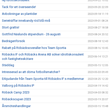
Ny idrottskonsulent
2023-09-22 15:02
Tack för ert överseende!
2023-09-20 22:09
Avbokningar av plantider
2023-09-18 11:19
Serieträffar innebandy röd blå nivå
2023-09-01 08:24
Stort grattis!
2023-08-27 18:58
Gottfrid Näslunds stipendium - 26 augusti
2023-08-24 20:52
Bedrägeriförsök
2023-08-18 12:43
Rabatt på Röbäcksoveraller hos Team Sportia
2023-08-16 10:45
Röbäcks IF och Röbäcks Arena AB söker idrottskonsulent
2023-06-14 13:21
och fastighetsskötare
Städdag
2023-05-15 12:05
Intresserad av att döma fotbollsmatcher?
2023-05-03 09:49
Erbjudande från Team Sportia till Röbäcks IF:s medlemmar
2023-04-25 12:20
Valborg på Röbäcks IP
2023-04-19 14:42
Röbäck Camp 2023
2023-04-03 08:32
Röbäckscupen 2023
2023-03-19 20:07
Årsmöteshandlingar
2023-03-15 19:48