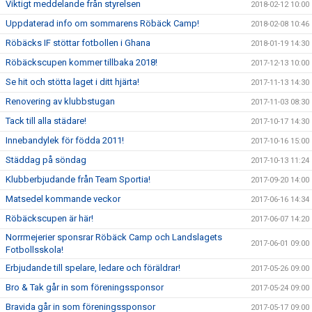
Viktigt meddelande från styrelsen
2018-02-12 10:00
Uppdaterad info om sommarens Röbäck Camp!
2018-02-08 10:46
Röbäcks IF stöttar fotbollen i Ghana
2018-01-19 14:30
Röbäckscupen kommer tillbaka 2018!
2017-12-13 10:00
Se hit och stötta laget i ditt hjärta!
2017-11-13 14:30
Renovering av klubbstugan
2017-11-03 08:30
Tack till alla städare!
2017-10-17 14:30
Innebandylek för födda 2011!
2017-10-16 15:00
Städdag på söndag
2017-10-13 11:24
Klubberbjudande från Team Sportia!
2017-09-20 14:00
Matsedel kommande veckor
2017-06-16 14:34
Röbäckscupen är här!
2017-06-07 14:20
Norrmejerier sponsrar Röbäck Camp och Landslagets
2017-06-01 09:00
Fotbollsskola!
Erbjudande till spelare, ledare och föräldrar!
2017-05-26 09:00
Bro & Tak går in som föreningssponsor
2017-05-24 09:00
Bravida går in som föreningssponsor
2017-05-17 09:00