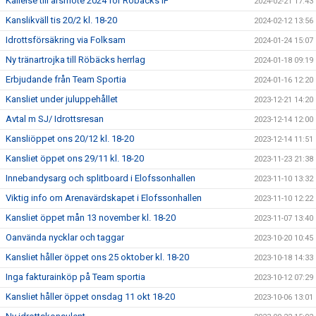
Kallelse till årsmöte 2024 för Röbäcks IF
2024-02-21 17:43
Kanslikväll tis 20/2 kl. 18-20
2024-02-12 13:56
Idrottsförsäkring via Folksam
2024-01-24 15:07
Ny tränartrojka till Röbäcks herrlag
2024-01-18 09:19
Erbjudande från Team Sportia
2024-01-16 12:20
Kansliet under juluppehållet
2023-12-21 14:20
Avtal m SJ/ Idrottsresan
2023-12-14 12:00
Kansliöppet ons 20/12 kl. 18-20
2023-12-14 11:51
Kansliet öppet ons 29/11 kl. 18-20
2023-11-23 21:38
Innebandysarg och splitboard i Elofssonhallen
2023-11-10 13:32
Viktig info om Arenavärdskapet i Elofssonhallen
2023-11-10 12:22
Kansliet öppet mån 13 november kl. 18-20
2023-11-07 13:40
Oanvända nycklar och taggar
2023-10-20 10:45
Kansliet håller öppet ons 25 oktober kl. 18-20
2023-10-18 14:33
Inga fakturainköp på Team sportia
2023-10-12 07:29
Kansliet håller öppet onsdag 11 okt 18-20
2023-10-06 13:01