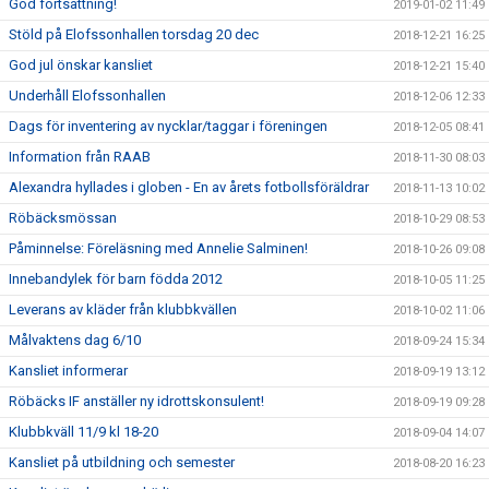
God fortsättning!
2019-01-02 11:49
Stöld på Elofssonhallen torsdag 20 dec
2018-12-21 16:25
God jul önskar kansliet
2018-12-21 15:40
Underhåll Elofssonhallen
2018-12-06 12:33
Dags för inventering av nycklar/taggar i föreningen
2018-12-05 08:41
Information från RAAB
2018-11-30 08:03
Alexandra hyllades i globen - En av årets fotbollsföräldrar
2018-11-13 10:02
Röbäcksmössan
2018-10-29 08:53
Påminnelse: Föreläsning med Annelie Salminen!
2018-10-26 09:08
Innebandylek för barn födda 2012
2018-10-05 11:25
Leverans av kläder från klubbkvällen
2018-10-02 11:06
Målvaktens dag 6/10
2018-09-24 15:34
Kansliet informerar
2018-09-19 13:12
Röbäcks IF anställer ny idrottskonsulent!
2018-09-19 09:28
Klubbkväll 11/9 kl 18-20
2018-09-04 14:07
Kansliet på utbildning och semester
2018-08-20 16:23