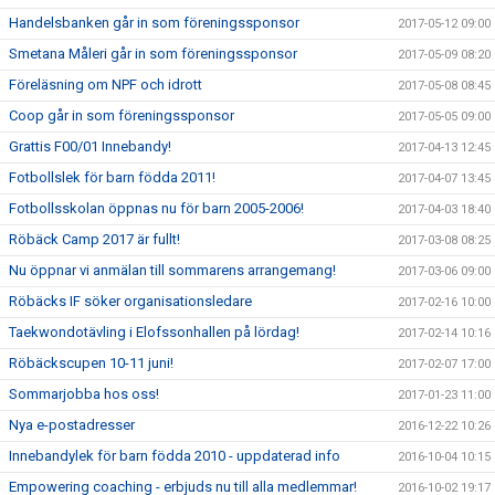
Handelsbanken går in som föreningssponsor
2017-05-12 09:00
Smetana Måleri går in som föreningssponsor
2017-05-09 08:20
Föreläsning om NPF och idrott
2017-05-08 08:45
Coop går in som föreningssponsor
2017-05-05 09:00
Grattis F00/01 Innebandy!
2017-04-13 12:45
Fotbollslek för barn födda 2011!
2017-04-07 13:45
Fotbollsskolan öppnas nu för barn 2005-2006!
2017-04-03 18:40
Röbäck Camp 2017 är fullt!
2017-03-08 08:25
Nu öppnar vi anmälan till sommarens arrangemang!
2017-03-06 09:00
Röbäcks IF söker organisationsledare
2017-02-16 10:00
Taekwondotävling i Elofssonhallen på lördag!
2017-02-14 10:16
Röbäckscupen 10-11 juni!
2017-02-07 17:00
Sommarjobba hos oss!
2017-01-23 11:00
Nya e-postadresser
2016-12-22 10:26
Innebandylek för barn födda 2010 - uppdaterad info
2016-10-04 10:15
Empowering coaching - erbjuds nu till alla medlemmar!
2016-10-02 19:17