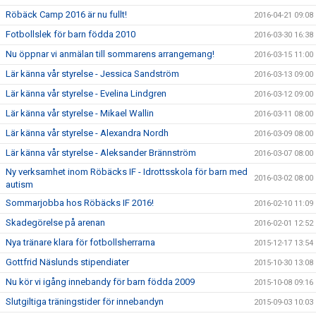
Röbäck Camp 2016 är nu fullt!
2016-04-21 09:08
Fotbollslek för barn födda 2010
2016-03-30 16:38
Nu öppnar vi anmälan till sommarens arrangemang!
2016-03-15 11:00
Lär känna vår styrelse - Jessica Sandström
2016-03-13 09:00
Lär känna vår styrelse - Evelina Lindgren
2016-03-12 09:00
Lär känna vår styrelse - Mikael Wallin
2016-03-11 08:00
Lär känna vår styrelse - Alexandra Nordh
2016-03-09 08:00
Lär känna vår styrelse - Aleksander Brännström
2016-03-07 08:00
Ny verksamhet inom Röbäcks IF - Idrottsskola för barn med
2016-03-02 08:00
autism
Sommarjobba hos Röbäcks IF 2016!
2016-02-10 11:09
Skadegörelse på arenan
2016-02-01 12:52
Nya tränare klara för fotbollsherrarna
2015-12-17 13:54
Gottfrid Näslunds stipendiater
2015-10-30 13:08
Nu kör vi igång innebandy för barn födda 2009
2015-10-08 09:16
Slutgiltiga träningstider för innebandyn
2015-09-03 10:03