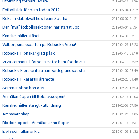
Utbildning för våra ledare
2019-05-15 09:26
Fotbollslek för barn födda 2012
2019-05-04 15:12
Boka in klubbkväll hos Team Sportia
2019-05-02 21:21
Den ”nya” fotbollssektionen har startat upp
2019-05-01 21:34
Kansliet håller stängt
2019-04-30 08:11
Valborgsmässoafton på Röbäcks Arena!
2019-04-23 12:23
Röbäcks IF önskar glad påsk
2019-04-17 08:10
Vi välkomnar till fotbollslek för barn födda 2013
2019-04-11 08:32
Röbäcks IF presenterar sin värdegrundsposter
2019-04-02 08:49
Röbäcks IF kallar till årsmöte
2019-02-27 09:48
Sommarjobba hos oss!
2019-02-20 13:53
Anmälan öppen till Röbäckscupen!
2019-02-13 11:03
Kansliet håller stängt - utbildning
2019-02-06 07:50
Arenavärdskap
2019-01-29 09:05
Blodomloppet - Anmälan är nu öppen
2019-01-15 08:34
Elofssonhallen är klar
2019-01-09 11:32