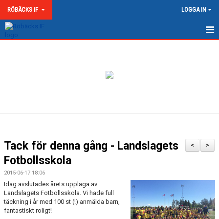
RÖBÄCKS IF
LOGGA IN
HEM
NYHETER
OM RÖBÄCKS IF
KONTAKT
DOKUMENT
Tack för denna gång - Landslagets
<
>
MATCHER
Fotbollsskola
2015-06-17 18:06
MEDLEMSKAP & AVGIFTER
Idag avslutades årets upplaga av
Landslagets Fotbollsskola. Vi hade full
RÖBÄCKS ARENA
täckning i år med 100 st (!) anmälda barn,
fantastiskt roligt!