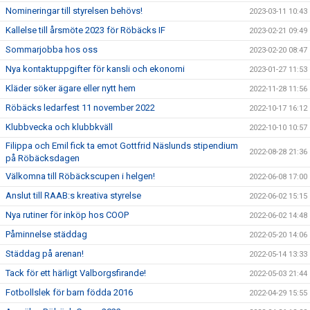
Nomineringar till styrelsen behövs!
2023-03-11 10:43
Kallelse till årsmöte 2023 för Röbäcks IF
2023-02-21 09:49
Sommarjobba hos oss
2023-02-20 08:47
Nya kontaktuppgifter för kansli och ekonomi
2023-01-27 11:53
Kläder söker ägare eller nytt hem
2022-11-28 11:56
Röbäcks ledarfest 11 november 2022
2022-10-17 16:12
Klubbvecka och klubbkväll
2022-10-10 10:57
Filippa och Emil fick ta emot Gottfrid Näslunds stipendium
2022-08-28 21:36
på Röbäcksdagen
Välkomna till Röbäckscupen i helgen!
2022-06-08 17:00
Anslut till RAAB:s kreativa styrelse
2022-06-02 15:15
Nya rutiner för inköp hos COOP
2022-06-02 14:48
Påminnelse städdag
2022-05-20 14:06
Städdag på arenan!
2022-05-14 13:33
Tack för ett härligt Valborgsfirande!
2022-05-03 21:44
Fotbollslek för barn födda 2016
2022-04-29 15:55