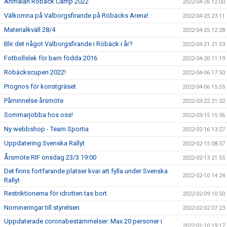
Anmälan Röbäck Camp 2022
2022-04-26 12:00
Välkomna på Valborgsfirande på Röbäcks Arena!
2022-04-25 23:11
Materialkväll 28/4
2022-04-25 12:28
Blir det något Valborgsfirande i Röbäck i år?
2022-04-21 21:53
Fotbollslek för barn födda 2016
2022-04-20 11:19
Röbäckscupen 2022!
2022-04-06 17:50
Prognos för konstgräset
2022-04-06 15:55
Påminnelse årsmöte
2022-03-22 21:32
Sommarjobba hos oss!
2022-03-15 15:36
Ny webbshop - Team Sportia
2022-02-16 13:27
Uppdatering Svenska Rallyt
2022-02-15 08:57
Årsmöte RIF onsdag 23/3 19:00
2022-02-13 21:55
Det finns fortfarande platser kvar att fylla under Svenska
2022-02-10 14:24
Rallyt
Restriktionerna för idrotten tas bort
2022-02-09 10:50
Nomineringar till styrelsen
2022-02-02 07:23
Uppdaterade coronabestämmelser: Max 20 personer i
2022-01-10 19:17