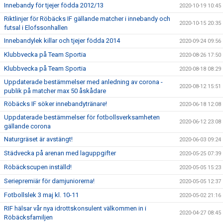
Innebandy för tjejer födda 2012/13
2020-10-19 10:45
Riktlinjer för Röbäcks IF gällande matcher i innebandy och
2020-10-15 20:35
futsal i Elofssonhallen
Innebandylek killar och tjejer födda 2014
2020-09-24 09:56
Klubbvecka på Team Sportia
2020-08-26 17:50
Klubbvecka på Team Sportia
2020-08-18 08:29
Uppdaterade bestämmelser med anledning av corona -
2020-08-12 15:51
publik på matcher max 50 åskådare
Röbäcks IF söker innebandytränare!
2020-06-18 12:08
Uppdaterade bestämmelser för fotbollsverksamheten
2020-06-12 23:08
gällande corona
Naturgräset är avstängt!
2020-06-03 09:24
Städvecka på arenan med laguppgifter
2020-05-25 07:39
Röbäckscupen inställd!
2020-05-05 15:23
Seriepremiär för damjuniorerna!
2020-05-05 12:37
Fotbollslek 3 maj kl. 10-11
2020-05-02 21:16
RIF hälsar vår nya idrottskonsulent välkommen in i
2020-04-27 08:45
Röbäcksfamiljen