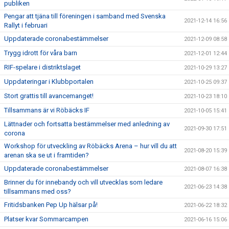
publiken
Pengar att tjäna till föreningen i samband med Svenska
2021-12-14 16:56
Rallyt i februari
Uppdaterade coronabestämmelser
2021-12-09 08:58
Trygg idrott för våra barn
2021-12-01 12:44
RIF-spelare i distriktslaget
2021-10-29 13:27
Uppdateringar i Klubbportalen
2021-10-25 09:37
Stort grattis till avancemanget!
2021-10-23 18:10
Tillsammans är vi Röbäcks IF
2021-10-05 15:41
Lättnader och fortsatta bestämmelser med anledning av
2021-09-30 17:51
corona
Workshop för utveckling av Röbäcks Arena – hur vill du att
2021-08-20 15:39
arenan ska se ut i framtiden?
Uppdaterade coronabestämmelser
2021-08-07 16:38
Brinner du för innebandy och vill utvecklas som ledare
2021-06-23 14:38
tillsammans med oss?
Fritidsbanken Pep Up hälsar på!
2021-06-22 18:32
Platser kvar Sommarcampen
2021-06-16 15:06