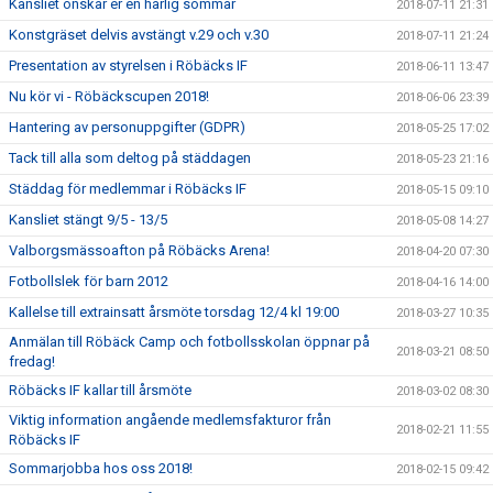
Kansliet önskar er en härlig sommar
2018-07-11 21:31
Konstgräset delvis avstängt v.29 och v.30
2018-07-11 21:24
Presentation av styrelsen i Röbäcks IF
2018-06-11 13:47
Nu kör vi - Röbäckscupen 2018!
2018-06-06 23:39
Hantering av personuppgifter (GDPR)
2018-05-25 17:02
Tack till alla som deltog på städdagen
2018-05-23 21:16
Städdag för medlemmar i Röbäcks IF
2018-05-15 09:10
Kansliet stängt 9/5 - 13/5
2018-05-08 14:27
Valborgsmässoafton på Röbäcks Arena!
2018-04-20 07:30
Fotbollslek för barn 2012
2018-04-16 14:00
Kallelse till extrainsatt årsmöte torsdag 12/4 kl 19:00
2018-03-27 10:35
Anmälan till Röbäck Camp och fotbollsskolan öppnar på
2018-03-21 08:50
fredag!
Röbäcks IF kallar till årsmöte
2018-03-02 08:30
Viktig information angående medlemsfakturor från
2018-02-21 11:55
Röbäcks IF
Sommarjobba hos oss 2018!
2018-02-15 09:42