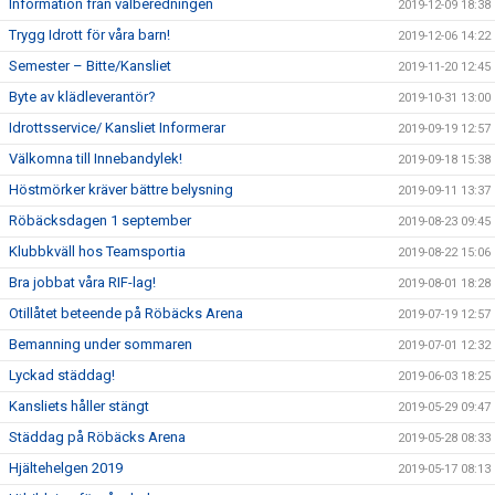
Information från valberedningen
2019-12-09 18:38
Trygg Idrott för våra barn!
2019-12-06 14:22
Semester – Bitte/Kansliet
2019-11-20 12:45
Byte av klädleverantör?
2019-10-31 13:00
Idrottsservice/ Kansliet Informerar
2019-09-19 12:57
Välkomna till Innebandylek!
2019-09-18 15:38
Höstmörker kräver bättre belysning
2019-09-11 13:37
Röbäcksdagen 1 september
2019-08-23 09:45
Klubbkväll hos Teamsportia
2019-08-22 15:06
Bra jobbat våra RIF-lag!
2019-08-01 18:28
Otillåtet beteende på Röbäcks Arena
2019-07-19 12:57
Bemanning under sommaren
2019-07-01 12:32
Lyckad städdag!
2019-06-03 18:25
Kansliets håller stängt
2019-05-29 09:47
Städdag på Röbäcks Arena
2019-05-28 08:33
Hjältehelgen 2019
2019-05-17 08:13