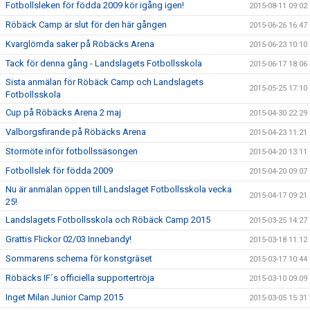
Fotbollsleken för födda 2009 kör igång igen!
2015-08-11 09:02
Röbäck Camp är slut för den här gången
2015-06-26 16:47
Kvarglömda saker på Röbäcks Arena
2015-06-23 10:10
Tack för denna gång - Landslagets Fotbollsskola
2015-06-17 18:06
Sista anmälan för Röbäck Camp och Landslagets
2015-05-25 17:10
Fotbollsskola
Cup på Röbäcks Arena 2 maj
2015-04-30 22:29
Valborgsfirande på Röbäcks Arena
2015-04-23 11:21
Stormöte inför fotbollssäsongen
2015-04-20 13:11
Fotbollslek för födda 2009
2015-04-20 09:07
Nu är anmälan öppen till Landslaget Fotbollsskola vecka
2015-04-17 09:21
25!
Landslagets Fotbollsskola och Röbäck Camp 2015
2015-03-25 14:27
Grattis Flickor 02/03 Innebandy!
2015-03-18 11:12
Sommarens schema för konstgräset
2015-03-17 10:44
Röbäcks IF´s officiella supportertröja
2015-03-10 09:09
Inget Milan Junior Camp 2015
2015-03-05 15:31