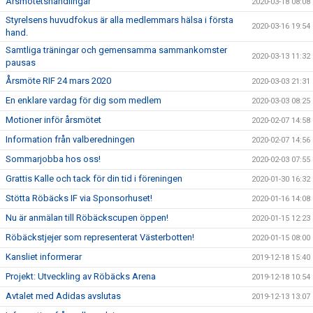
Årsmötetshandlingar
2020-03-18 08:08
Styrelsens huvudfokus är alla medlemmars hälsa i första
2020-03-16 19:54
hand.
Samtliga träningar och gemensamma sammankomster
2020-03-13 11:32
pausas
Årsmöte RIF 24 mars 2020
2020-03-03 21:31
En enklare vardag för dig som medlem
2020-03-03 08:25
Motioner inför årsmötet
2020-02-07 14:58
Information från valberedningen
2020-02-07 14:56
Sommarjobba hos oss!
2020-02-03 07:55
Grattis Kalle och tack för din tid i föreningen
2020-01-30 16:32
Stötta Röbäcks IF via Sponsorhuset!
2020-01-16 14:08
Nu är anmälan till Röbäckscupen öppen!
2020-01-15 12:23
Röbäckstjejer som representerat Västerbotten!
2020-01-15 08:00
Kansliet informerar
2019-12-18 15:40
Projekt: Utveckling av Röbäcks Arena
2019-12-18 10:54
Avtalet med Adidas avslutas
2019-12-13 13:07